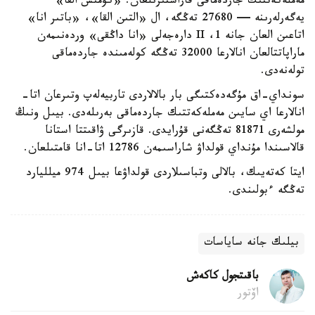
مەملەكەتتىك جاردەماقى قاراستىرىلعان. «كۇمىس القا»
يەگەرلەرىنە — 27680 تەڭگە، ال «التىن القا»، «باتىر انا»
اتاعىن العان جانە 1، II دارەجەلى «انا داڭقى» وردەنىمەن
ماراپاتتالعان انالارعا 32000 تەڭگە كولەمىندە جاردەماقى
تولەنەدى.
سونداي-اق مۇگەدەكتىگى بار بالالاردى تاربيەلەپ وتىرعان اتا-
انالارعا اي سايىن مەملەكەتتىك جاردەماقى بەرىلەدى. بيىل ونىڭ
مولشەرى 81871 تەڭگەنى قۇرايدى. قازىرگى ۋاقىتتا استانا
قالاسىندا مۇنداي قولداۋ شاراسىمەن 12786 اتا-انا قامتىلعان.
ايتا كەتەيىك، بالالى وتباسىلاردى قولداۋعا بيىل 974 ميلليارد
تەڭگە ءبولىندى.
بيلىك جانە ساياسات
باقىتجول كاكەش
اۆتور