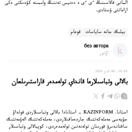
الماتى قالاسىنىڭ ءى ءى د دەنيس تەننىڭ ولىمىنە كۇدىكتى ەكى
ازاماتتى ۇستادى.
بيلىك جانە ساياسات
قوعام
без автора
اۆتور
16:44, 06 تامىز 2026
بالالى وتباسىلارعا قانداي تولەمدەر قاراستىرىلعان
استانا. KAZINFORM - استانادا بالالى وتباسىلاردى قولداۋ
جۇيەسى مەملەكەتتىك جاردەماقىلاردى، مەملەكەتتىك الەۋمەتتىك
ساقتاندىرۋ قورىنان تولەنەتىن تولەمدەردى، كوپبالالى وتباسىلار