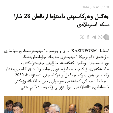
16:28, 06 تامىز 2026
جەڭىل ونەركاسىپتى دامىتۋعا ارنالعان 28 شارا
ىسكە اسىرىلادى
استانا. KAZINFORM - ق ر پرەمەر-ءمينيسترىنىڭ ورىنباسارى
-ۇلتتىق ەكونوميكا ءمينيسترى سەرىك جۇمانعاريننىڭ
توراعالىعىمەن وتكەن كەڭەستە جاۋاپتى مينيسترلىكتەر،
«اتامەكەن» ۇ ك پ، «دامۋ» قورى جانە وتاندىق كاسىپورىندار
وكىلدەرىمەن بىرگە جەڭىل ونەركاسىپتى دامىتۋدىڭ 2030
-جىلعا دەيىنگى كەشەندى جوسپارى مەن سالانىڭ وزەكتى
ماسەلەلەرى تالقىلاندى. بۇل تۋرالى ۇكىمەت ءمالىم ەتتى.