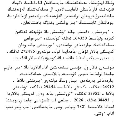
ونىڭ ايتۋىنشا، مەملەكەتتىك جاردەماقىلار اتا-انانىڭ ەڭبەك
قىزمەتىنە قاراماستان تاعايىندالادى. ال مەملەكەتتىك الەۋمەتتىك
ساقتاندىرۋ قورىنان تولەنەتىن الەۋمەتتىك تولەمدەر ازاماتتاردىڭ
جوعالتقان تابىسىنىڭ ءبىر بولىگىن وتەۋگە باعىتتالعان.
- ءبىرىنشى، ەكىنشى جانە ءۇشىنشى بالا دۇنيەگە كەلگەن
كەزدە وتباسىعا 164350 تەڭگە كولەمىندە ءبىرجولعى
مەملەكەتتىك جاردەماقى تولەنەدى. ءتورتىنشى جانە ودان
كەيىنگى بالالار تۋعان جاعدايدا تولەم مولشەرى 272475 تەڭگە،
- دەدى سپيكەر استانا قالاسىنىڭ كوممۋنيكاتسيالار الاڭىندا.
سونىمەن قاتار ول جۇمىس ىستەمەيتىن اتا-انالارعا بالا ءبىر جارىم
جاسقا تولعانعا دەيىن كۇتىمىنە بايلانىستى مەملەكەتتىك
جاردەماقى بەرىلەدى. بيىل ونىڭ مولشەرى ءبىرىنشى بالاعا -
24912 تەڭگە، ەكىنشى بالاعا — 29454 تەڭگە، ءۇشىنشى
بالاعا - 33952 تەڭگە، ءتورتىنشى جانە ودان كەيىنگى بالالارعا
- 38493 تەڭگە. 2026 -جىلعى 1- تامىزداعى جاعداي بويىنشا
استانا قالاسىندا 7821 وتباسى وسى جاردەماقىنى الىپ وتىر دەپ
اتاپ ءوتتى.