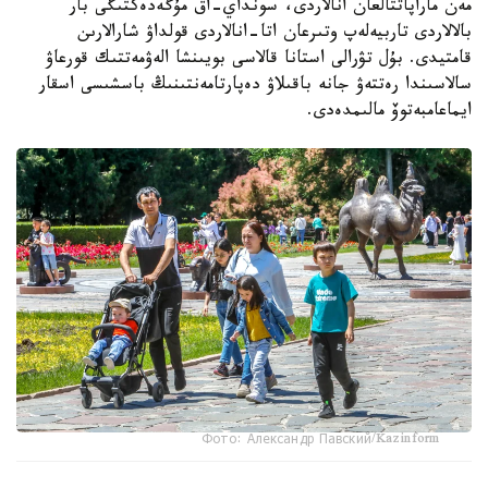
مەن ماراپاتتالعان انالاردى، سونداي-اق مۇگەدەكتىگى بار
بالالاردى تاربيەلەپ وتىرعان اتا-انالاردى قولداۋ شارالارىن
قامتيدى. بۇل تۋرالى استانا قالاسى بويىنشا الەۋمەتتىك قورعاۋ
سالاسىندا رەتتەۋ جانە باقىلاۋ دەپارتامەنتىنىڭ باسشىسى اسقار
ايماعامبەتوۆ مالىمدەدى.
Фото: Александр Павский/Kazinform