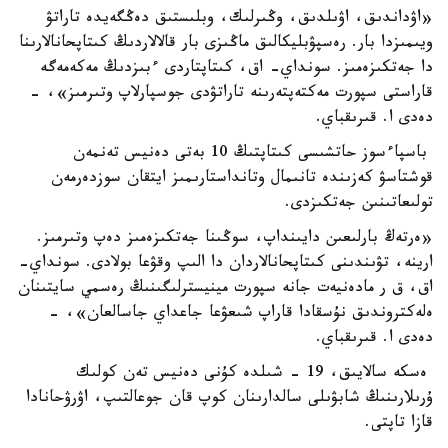
«اۋداندىق، اۋىلدىق، وڭىرلىك، وبلىستىق دەڭگەيدە تاراتۋ
ويىمىزدا بار. رەسپۋبليكالىق ماڭىزى بار قالالاردىڭ كىتاپحانالارىنا
دا جەتكىزەمىز. سونداي- اق، كىتاپتاردى ءبىزدىڭ مەكەمەگە
قاراستى سپورت مەكتەپتەرىنە تاراتۋدى جوسپارلاپ وتىرمىز»، -
دەدى ا. قىرىقباي.
باسپاءسوز حاتشىسى كىتاپتىڭ 10 بەتى دەنيس تەنمەن
قوشتاسۋ كەزىندە تانىمال وتانداستارىمىز ايتقان سوزدەرمەن
تولىعاتىنىن جەتكىزدى.
«ەرتەڭ بارلىعىن دايىنداپ، سوڭىنا جەتكىزەمىز دەپ وتىرمىز.
ارينە، تۋىندىنى كىتاپحانالاردان دا الىپ وقۋعا بولادى. سونداي-
اق، ق ر مادەنيەت جانە سپورت مينيسترلىگىنىڭ رەسمي سايتىنان
ەلەكتروندىق نۇسقادا قاراپ شىعۋعا جاعداي جاسالعان»، -
دەدى ا. قىرىقباي.
ەسكە سالايىق، 19 - شىلدە كۇنى دەنيس تەن كولىك
ۇرىلارىنىڭ شابۋىلى سالدارىنان كوپ قان جوعالتىپ، اۋرۋحانادا
قازا تاپتى.