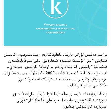
«ءبىز دەنيس تۋرالى بارلىق ماعلۇماتتاردى جيناستىرىپ، اتالمىش
كىتاپتى ءبىر ءتۇننىڭ ىشىندە شىعاردىق. ونى سىرعاناۋشىمەن
قوشتاسۋ ءراسىمى كەزىندە بارىس- ارەنادا تاراتتىق. سونداي-
اق، قوسىمشا اقپارات جيناقتاپ، 2000 دانا تارالىممەن شىعارۋدى
جوسپارلاپ وتىرمىز، - دەدى مينيسترلىكتىڭ باسپا ءسوز
حاتشىسى ايدار قىرىقباي.
ونىڭ ايتۋىنشا، قايعىلى جاعدايدا قازا تاپقان قازاقستاندىق
سپورتشىنىڭ ءومىرى جايىندا جازىلعان ەڭبەك ءار ءتۇرلى
جەرلەردە تاراتىلاتىن بولادى.