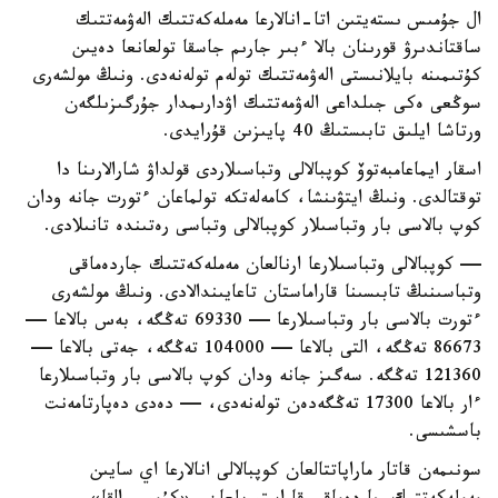
ال جۇمىس ىستەيتىن اتا-انالارعا مەملەكەتتىك الەۋمەتتىك
ساقتاندىرۋ قورىنان بالا ءبىر جارىم جاسقا تولعانعا دەيىن
كۇتىمىنە بايلانىستى الەۋمەتتىك تولەم تولەنەدى. ونىڭ مولشەرى
سوڭعى ەكى جىلداعى الەۋمەتتىك اۋدارىمدار جۇرگىزىلگەن
ورتاشا ايلىق تابىستىڭ 40 پايىزىن قۇرايدى.
اسقار ايماعامبەتوۆ كوپبالالى وتباسىلاردى قولداۋ شارالارىنا دا
توقتالدى. ونىڭ ايتۋىنشا، كامەلەتكە تولماعان ءتورت جانە ودان
كوپ بالاسى بار وتباسىلار كوپبالالى وتباسى رەتىندە تانىلادى.
— كوپبالالى وتباسىلارعا ارنالعان مەملەكەتتىك جاردەماقى
وتباسىنىڭ تابىسىنا قاراماستان تاعايىندالادى. ونىڭ مولشەرى
ءتورت بالاسى بار وتباسىلارعا — 69330 تەڭگە، بەس بالاعا —
86673 تەڭگە، التى بالاعا — 104000 تەڭگە، جەتى بالاعا —
121360 تەڭگە. سەگىز جانە ودان كوپ بالاسى بار وتباسىلارعا
ءار بالاعا 17300 تەڭگەدەن تولەنەدى، — دەدى دەپارتامەنت
باسشىسى.
سونىمەن قاتار ماراپاتتالعان كوپبالالى انالارعا اي سايىن