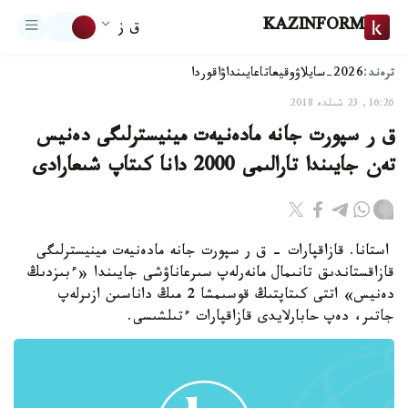
KAZINFORM
ق ز
ترەند:
2026-سايلاۋ
وقيعا
تاعايىنداۋ
اقوردا
16:26, 23 شىلدە 2018
ق ر سپورت جانە مادەنيەت مينيسترلىگى دەنيس
تەن جايىندا تارالىمى 2000 دانا كىتاپ شىعارادى
استانا. قازاقپارات - ق ر سپورت جانە مادەنيەت مينيسترلىگى
قازاقستاندىق تانىمال مانەرلەپ سىرعاناۋشى جايىندا «ءبىزدىڭ
دەنيس» اتتى كىتاپتىڭ قوسىمشا 2 مىڭ داناسىن ازىرلەپ
جاتىر، دەپ حابارلايدى قازاقپارات ءتىلشىسى.