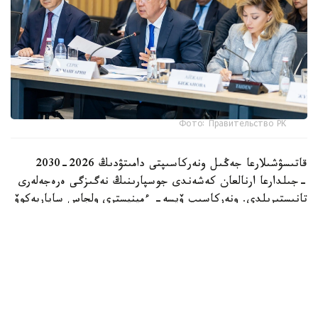
Фото: Правительство РК
قاتىسۋشىلارعا جەڭىل ونەركاسىپتى دامىتۋدىڭ 2026-2030
-جىلدارعا ارنالعان كەشەندى جوسپارىنىڭ نەگىزگى ەرەجەلەرى
تانىستىرىلدى. ونەركاسىپ ۆيسە- ءمينيسترى ولجاس ساپاربەكوۆ
اتاپ وتكەندەي، قۇجات زاڭناما، ساتىپ الۋ تەتىگىن جەتىلدىرۋ،
«كولەڭكەلى» يمپورتقا قارسى ءىس-قيمىل، ينۆەستيتسيا تارتۋ،
وتاندىق برەندتى دامىتۋ مەن كادر دايارلاۋعا ارنالعان 28 ءىس-
شارانى قامتيدى.