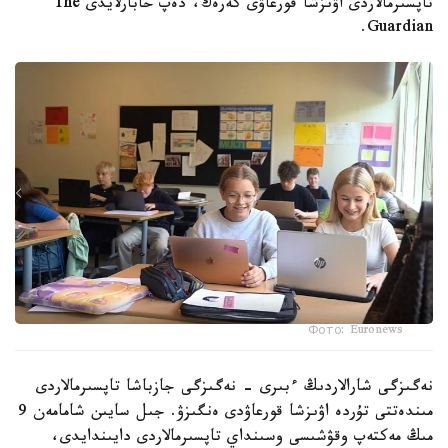
تاپسىرمالاردى اۋىزشا قورعاۋى كەرەك، دەپ حابارلايدى The
Guardian.
Фото: Euronews
نەگىزگى شارالاردىڭ ءبىرى - نەگىزگى جازباشا تاپسىرمالاردى
مىندەتتى تۇردە اۋىزشا قورعاۋدى ەنگىزۋ. جىل سايىن شامامەن 9
مىڭ مەكتەپ وقۋشىسى وسىنداي تاپسىرمالاردى دايىندايدى،