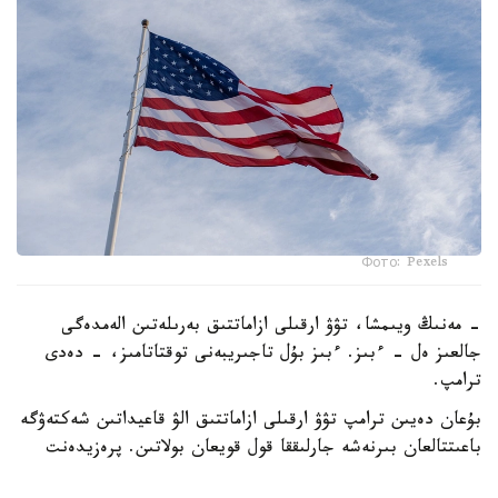
Фото: Pexels
- مەنىڭ ويىمشا، تۋۋ ارقىلى ازاماتتىق بەرىلەتىن الەمدەگى
جالعىز ەل - ءبىز. ءبىز بۇل تاجىريبەنى توقتاتامىز، - دەدى
ترامپ.
بۇعان دەيىن ترامپ تۋۋ ارقىلى ازاماتتىق الۋ قاعيداتىن شەكتەۋگە
باعىتتالعان بىرنەشە جارلىققا قول قويعان بولاتىن. پرەزيدەنت
اكىمشىلىگىنىڭ وكىلى ستيۆەن ميللەردىڭ ايتۋىنشا، ولاردىڭ