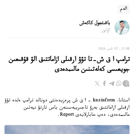
الەم
باقىتجول كاكەش
اۆتور
17:08, 07 تامىز 2026
ترامپ ا ق ش-تا تۋۋ ارقىلى ازاماتتىق الۋ قۇقىعىن
جويعىسى كەلەتىنىن مالىمدەدى
استانا. kazinform - ا ق ش پرەزيدەنتى دونالد ترامپ ەلدە تۋۋ
ارقىلى ازاماتتىق بەرۋ تاجىريبەسىنەن باس تارتۋ نيەتىن
مالىمدەدى، دەپ حابارلايدى Report.