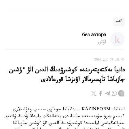
الەم
без автора
اۆتور
22:46, 07 تامىز 2026
دانيا مەكتەپتەرىندە كوشىرۋدىڭ الدىن الۋ ءۇشىن
جازباشا تاپسىرمالار اۋىزشا قورعالادى
استانا. KAZINFORM - دانيادا جوعارى سىنىپ وقۋشىلارى
ءبىلىم بەرۋ جۇيەسىندە جاساندى ينتەللەكت پايدالانۋدىڭ ۇلتتىق
ستراتەگياسى اياسىندا كوشىرۋدىڭ الدىن الۋ ءۇشىن جازباشا