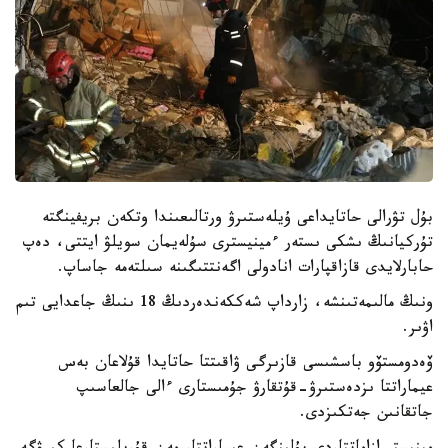
بۇل تۋرالى حاتايداعى ۇيلەستىرۋ ورتالىعىندا وتكەن بريفينگتە
تۇركيانىڭ ىشكى ىستەر ءمينيسترى سۇلەيمان سويلۋ ايتتى، دەپ
حابارلايدى قازاقپارات انادولى اگەنتتىگىنە سىلتەمە جاساپ.
ونىڭ مالىمەتىنشە، زارداپ شەككەندەردىڭ 18 ىنىڭ جاعدايى تىم
اۋىر.
ۆەدومستۆو باسشىسى قازىرگى ۋاقىتتا حاتايدا قۇلاعان بەس
عيماراتتا ىزدەستىرۋ-قۇتقارۋ جۇمىستارى ءالى جالعاسىپ
جاتقانىن جەتكىزدى.