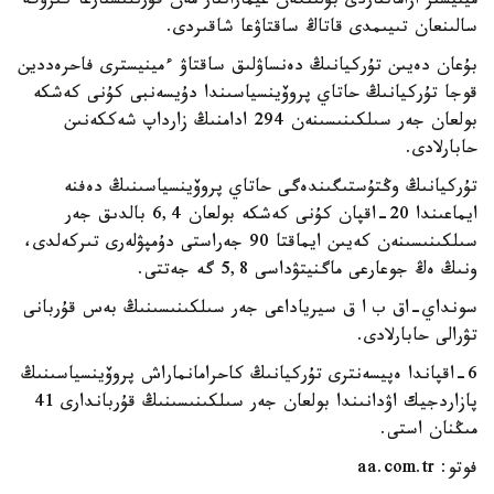
مينيستر ازاماتتاردى بۇلىنگەن عيماراتتار مەن قۇرىلىستارعا كىرۋگە
سالىنعان تىيىمدى قاتاڭ ساقتاۋعا شاقىردى.
بۇعان دەيىن تۇركيانىڭ دەنساۋلىق ساقتاۋ ءمينيسترى فاحرەددين
قوجا تۇركيانىڭ حاتاي پروۆينسياسىندا دۇيسەنبى كۇنى كەشكە
بولعان جەر سىلكىنىسىنەن 294 ادامنىڭ زارداپ شەككەنىن
حابارلادى.
تۇركيانىڭ وڭتۇستىگىندەگى حاتاي پروۆينسياسىنىڭ دەفنە
ايماعىندا 20-اقپان كۇنى كەشكە بولعان 6,4 بالدىق جەر
سىلكىنىسىنەن كەيىن ايماقتا 90 جەراستى دۇمپۋلەرى تىركەلدى،
ونىڭ ەڭ جوعارعى ماگنيتۋداسى 5,8 گە جەتتى.
سونداي-اق ب ا ق سيرياداعى جەر سىلكىنىسىنىڭ بەس قۇربانى
تۋرالى حابارلادى.
6-اقپاندا ەپيسەنترى تۇركيانىڭ كاحرامانماراش پروۆينسياسىنىڭ
پازاردجيك اۋدانىندا بولعان جەر سىلكىنىسىنىڭ قۇرباندارى 41
مىڭنان استى.
فوتو: aa.com.tr