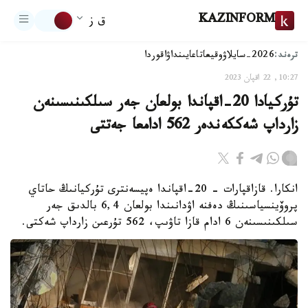
KAZINFORM
ق ز
ترەند:
2026-سايلاۋ
وقيعا
تاعايىنداۋ
اقوردا
10:27, 22 اقپان 2023
تۇركيادا 20-اقپاندا بولعان جەر سىلكىنىسىنەن
زارداپ شەككەندەر 562 ادامعا جەتتى
انكارا. قازاقپارات – 20-اقپاندا ەپيسەنترى تۇركيانىڭ حاتاي
پروۆينسياسىنىڭ دەفنە اۋدانىندا بولعان 6,4 بالدىق جەر
سىلكىنىسىنەن 6 ادام قازا تاۋىپ، 562 تۇرعىن زارداپ شەكتى.