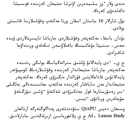
ەندى ولار ءوز بىلىمدەرىن اۋىزشا ەمتيحان كەزىندە قوسىمشا
دالەلدەۋى كەرەك.
بۇل شارالار 16 جاستان اسقان ورتا مەكتەپ وقۋشىلارىنا قاتىستى
بولادى.
بۇدان باسقا، مەكتەپتەر وقۋشىلاردى جازباشا تاپسىرمالاردى ۇيدە
ەمەس، سىنىپتا مۇعالىمنىڭ باقىلاۋىمەن تىكەلەي ورىنداۋعا
شاقىرادى.
ج ي- ءدى پايدالانۋ ۇلتتىق ستراتەگيانىڭ بولىگى رەتىندە
مەكتەپتەر جازباشا ەمتيحاندار كەزىندە وقۋشىلاردىڭ كومپيۋتەر
پايدالانۋىن قاداعالايتىن قۇرالدار ەنگىزۋى كەرەك. مەكتەپتەر
ەمتيحاندار مەن ساباقتار كەزىندە مەكتەپ جەلىسىندەگى بەلگىلى
ءبىر رەسۋرستارعا قول جەتكىزۋدى شەكتەۋ ءۇشىن سۇزگىلەۋ
جۇيەلەرىن ورناتۋى ءتيىس.
وسىعان دەيىن QyzPU ستۋدەنتتەرى پەداگوگتەرگە ارنالعان
AI- Lesson Study ج ي پلاتفورماسىن ازىرلەگەنىن حابارلادىق.