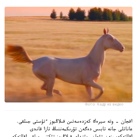
Фото: Кадр из видео
اقجان - وتە سيرەك كەزدەسەتىن قىلاڭبوز ءتۇستى جىلقى.
عاناتلى جانە تابىس دەگەن تۇرىكمەننىڭ تازا قاندى