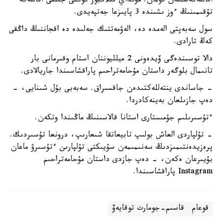
اقالتەكەسىنەن تۋعان. مۇنداي قىلاڭبوز تۇكتى جىلقى اقالتەكە
تۇقىمىنىڭ ءوز ىشىندە 3 پايىزعا جەتپەيدى.
سول سەبەپتى الەمدە دە، الەۋمەتتىك جەلىدە دە اقجاننىڭ داڭقى
كەڭ تارادى.
دالا توسىندەگى ۆيدەونى 2 ميلليوننان استام وقىرمانى بار
تانىمال بلوگەر داستان مۇحامەتراحىم پاراقشاسىندا جاريالادى.
- جاساندى ينتەللەكتىدەن جاقسىراق. سەبەبى بۇل شىنايى، -
دەپ جازىلعان بەينەكادردا.
ءتۇسىرىلىم جۇمىستارى استانا قالاسىنىڭ ماڭىندا وتكەن.
- تۇلپاردى العاش بولىپ تابيعاتقا شىعارىپ، درونعا تۇسىردىك.
پرەزيدەنتىمىزدىڭ سەنىمىمەن سۇيىكتى تۇلپارىن ءتۇسىرۋ ماعان
بۇيىرعان ەكەن، - دەپ جازدى داستان مۇحامەتراحىم
Instagram پاراقشاسىندا.
قوعام
قاسىم-جومارت توقايەۆ