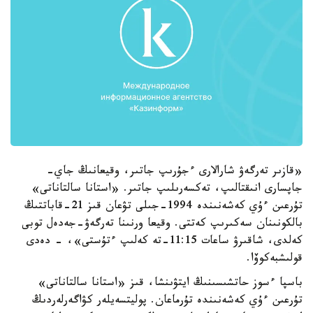
«قازىر تەرگەۋ شارالارى ءجۇرىپ جاتىر، وقيعانىڭ جاي-
جاپسارى انىقتالىپ، تەكسەرىلىپ جاتىر. «استانا سالتاناتى»
تۇرعىن ءۇي كەشەنىندە 1994-جىلى تۋعان قىز 21-قاباتتىڭ
بالكونىنان سەكىرىپ كەتتى. وقيعا ورنىنا تەرگەۋ-جەدەل توبى
كەلدى، شاقىرۋ ساعات 11:15-تە كەلىپ ءتۇستى»، - دەدى
قولىشبەكوۆا.
باسپا ءسوز حاتشىسىنىڭ ايتۋىنشا، قىز «استانا سالتاناتى»
تۇرعىن ءۇي كەشەنىندە تۇرماعان. پوليتسەيلەر كۋاگەرلەردىڭ