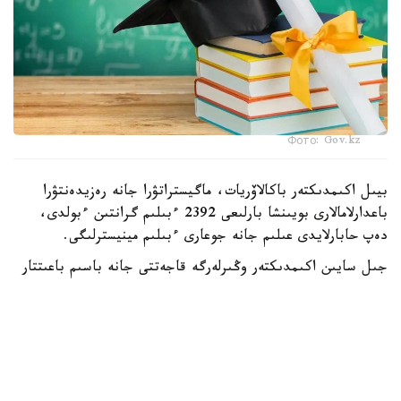
Фото: Gov.kz
بيىل اكىمدىكتەر باكالاۆريات، ماگيستراتۋرا جانە رەزيدەنتۋرا
باعدارلامالارى بويىنشا بارلىعى 2392 ءبىلىم گرانتىن ءبولدى،
دەپ حابارلايدى عىلىم جانە جوعارى ءبىلىم مينيسترلىگى.
جىل سايىن اكىمدىكتەر وڭىرلەرگە قاجەتتى جانە باسىم باعىتتار
بويىنشا مامانداردى ماقساتتى دايارلاۋ ءۇشىن ءبىلىم بەرۋ
گرانتتارىن ۇسىنادى.
- بيىل جەرگىلىكتى اتقارۋشى ورگاندار باكالاۆريات، ماگيستراتۋرا
جانە رەزيدەنتۋرا باعدارلامالارى بويىنشا وقۋعا 2392 ءبىلىم بەرۋ
گرانتىن ءبولدى،-دەلىنگەن مينيسترلىك حابارلاماسىندا.