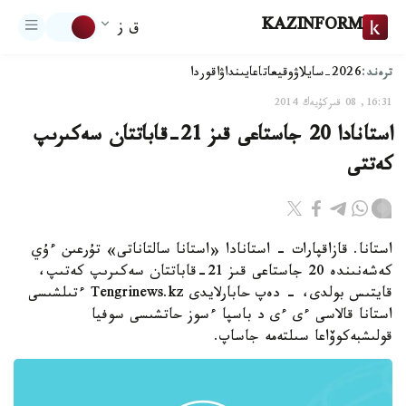
KAZINFORM
ق ز
ترەند:
2026-سايلاۋ
وقيعا
تاعايىنداۋ
اقوردا
16:31, 08 قىركۇيەك 2014
استانادا 20 جاستاعى قىز 21-قاباتتان سەكىرىپ
كەتتى
استانا. قازاقپارات - استانادا «استانا سالتاناتى» تۇرعىن ءۇي
كەشەنىندە 20 جاستاعى قىز 21-قاباتتان سەكىرىپ كەتىپ،
قايتىس بولدى، - دەپ حابارلايدى Tengrinews.kz ءتىلشىسى
استانا قالاسى ءى ءى د باسپا ءسوز حاتشىسى سوفيا
قولىشبەكوۆاعا سىلتەمە جاساپ.