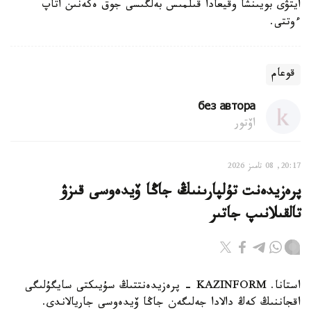
ايتۋى بويىنشا وقيعادا قىلمىس بەلگىسى جوق ەكەنىن اتاپ
ءوتتى.
قوعام
без автора
اۆتور
20:17, 08 تامىز 2026
پرەزيدەنت تۇلپارىنىڭ جاڭا ۆيدەوسى قىزۋ
تالقىلانىپ جاتىر
استانا. KAZINFORM - پرەزيدەنتتىڭ سۇيىكتى سايگۇلىگى
اقجاننىڭ كەڭ دالادا جەلىگەن جاڭا ۆيدەوسى جاريالاندى.