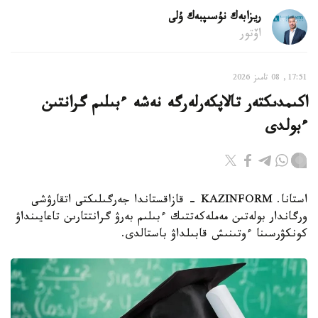
ريزابەك نۇسىپبەك ۇلى
اۆتور
17:51, 08 تامىز 2026
اكىمدىكتەر تالاپكەرلەرگە نەشە ءبىلىم گرانتىن
ءبولدى
استانا. KAZINFORM - قازاقستاندا جەرگىلىكتى اتقارۋشى
ورگاندار بولەتىن مەملەكەتتىك ءبىلىم بەرۋ گرانتتارىن تاعايىنداۋ
كونكۋرسىنا ءوتىنىش قابىلداۋ باستالدى.