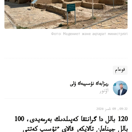
Фото: Мәдениет және ақпарат министрлігі
قوعام
ريزابەك نۇسىپبەك ۇلى
اۆتور
09:22, 09 تامىز 2026
120 بالل دا گرانتقا كەپىلدىك بەرمەيدى، 100
بالل جيناعان تالاپكەر قالاي ءتۇسىپ كەتتى