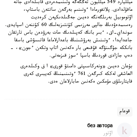
ميلليارد 549 ميلليون تەڭگەگە وتىنىمدەردى قابىلدادى جانە
ماقۇلدادى. پلاتفورمادا ءوتىنىم بەرگەن ساتتەن باستاپ،
اۆتوموبيل بەرىلگەنگە دەيىن جەڭىلدىكپەن كرەديت
رەسىمدەۋدىڭ جالپى مەرزىمى كۇنتىزبەلىك 60 كۇننەن اسپايدى.
سونداي-اق، ءبىر بانك كەپىلدىك حات بەرۋدەن باس تارتقان
جاعدايدا، ءوتىنىش بەرۋشىنىڭ باعدارلاماعا قاتىسۋشى باسقا
بانككە جۇگىنۋگە قۇقىعى بار ەكەنىن اتاپ وتكەن ءجون»، -
دەپ جازادى قوردىڭ باسپا ءسوز قىزمەتى.
بۇعان دەيىن «ونەركاسىپتى دامىتۋ قورى» ا ق وكىلدەرى
العاشقى لەككە كىرگەن 761 ءوتىنىمنىڭ كەيبىرى كەرى
قايتارىلۋى مۇمكىن ەكەنىن حابارلاعان ەدى.
قوعام
без автора
اۆتور