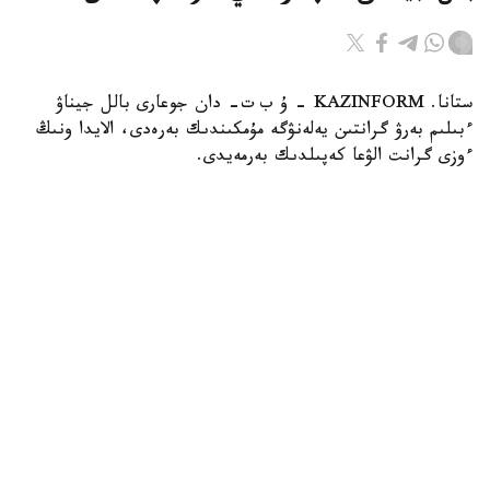
ستانا. KAZINFORM – ۇ ب ت- دان جوعارى بالل جيناۋ
ءبىلىم بەرۋ گرانتىن يەلەنۋگە مۇمكىندىك بەرەدى، الايدا ونىڭ
ءوزى گرانت الۋعا كەپىلدىك بەرمەيدى.
Фото: Ғылым және жоғары білім министрлігі