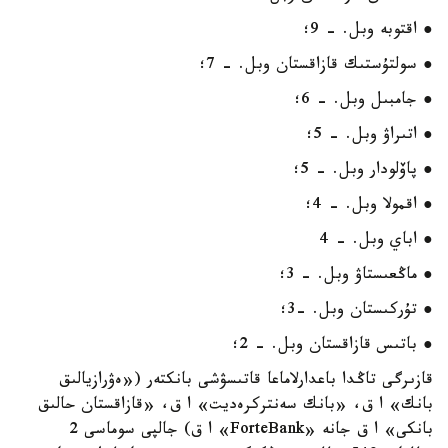
● اقتوبە وبل. - 9؛
● سولتۇستىك قازاقستان وبل. - 7؛
● جامبىل وبل. - 6؛
● اتىراۋ وبل. - 5؛
● پاۆلودار وبل. - 5؛
● اقمولا وبل. - 4؛
● اباي وبل. - 4
● ماڭعىستاۋ وبل. - 3؛
● تۇركىستان وبل. -3؛
● باتىس قازاقستان وبل. - 2؛
قازىرگى تاڭدا باعدارلاماعا قاتىسۋشى بانكتەر («ەۋرازيالىق
بانك» ا ق، «بانك سەنتركرەديت» ا ق، «قازاقستان حالىق
بانكى» ا ق جانە «ForteBank» ا ق) جالپى سوماسى 2