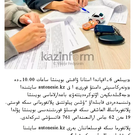
«بيىلعى 6-اقپاندا استانا ۋاقىتى بويىنشا ساعات 10.00-دە
«ونەركاسىپتى دامىتۋ قورى» ا ق autonesie.kz سايتىندا
«جەڭىلدىكپەن اۆتوكرەديتتەۋ» باعدارلاماسى بويىنشا
وتىنىمدەردى قابىلداۋ ءۇشىن پيلوتتىق پلاتفورمانى ىسكە قوستى.
پلاتفورمانىڭ العاشقى ىسكە قوسىلۋ قورىتىندىسى بويىنشا پۋلدا
19 مەن 62 جاس ارالىعىنداعى 761 قاتىسۋشى تىركەلدى.
پلاتفورما ىسكە قوسىلعاننان بەرى autonesie.kz سايتىنا