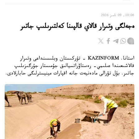
10:06, 09 تامىز 2026
ەجەلگى وتىرار قالاي قالپىنا كەلتىرىلىپ جاتىر
استانا. KAZINFORM - تۇركىستان وبلىسىنداعى وتىرار
قالاشىعىندا عىلىمي- رەستاۆراتسيالىق جۇمىستار جۇرگىزىلىپ
جاتىر. بۇل تۋرالى مادەنيەت جانە اقپارات مينيسترلىگى حابارلادى.