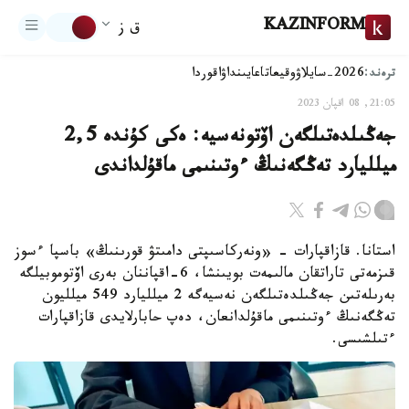
KAZINFORM
ق ز
ترەند:
2026-سايلاۋ
وقيعا
تاعايىنداۋ
اقوردا
21:05, 08 اقپان 2023
جەڭىلدەتىلگەن اۆتونەسيە: ەكى كۇندە 2,5
ميلليارد تەڭگەنىڭ ءوتىنىمى ماقۇلداندى
استانا. قازاقپارات - «ونەركاسىپتى دامىتۋ قورىنىڭ» باسپا ءسوز
قىزمەتى تاراتقان مالىمەت بويىنشا، 6-اقپاننان بەرى اۆتوموبيلگە
بەرىلەتىن جەڭىلدەتىلگەن نەسيەگە 2 ميلليارد 549 ميلليون
تەڭگەنىڭ ءوتىنىمى ماقۇلدانعان، دەپ حابارلايدى قازاقپارات
ءتىلشىسى.