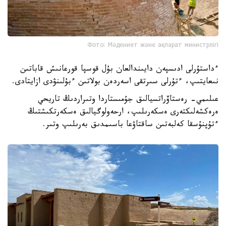
Фото: Мәдениет және ақпарат министрлігі
ءداستۇرلى ادىسپەن دايىندالعان بۇل قوسپا قورعانىش قاباتىن
نىعايتىپ، ءتۇرلى سىرتقى اسەردەن بولاتىن ءبۇلىنۋدى ازايتادى.
عىلىمي- رەستاۆراتسيالىق جۇمىستاردا وتىراردىڭ تاريحي
ەرەكشەلىكتەرى ەسكەرىلىپ، ارحەولوگيالىق ەسكەرتكىشتىڭ
ءتۇپنۇسقا كەلبەتىن ساقتاۋعا باسىمدىق بەرىلىپ وتىر.