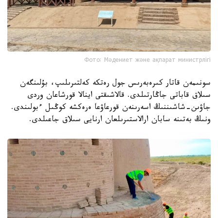
Фото: Мәдениет және ақпарат министрлігі
سونىمەن قاتار كىرەبەرىس جول رەتكە كەلتىرىلىپ، بۇلىنگەن
سىلاق قاباتى جاڭارتىلدى. قالاشىقتى اينالا قورشاعان وردى
جاۋىن-شاشىننىڭ اسەرىنەن قورعاۋعا ەرەكشە كوڭىل ءبولىندى.
ونىڭ بەتىنە سابان ارالاستىرىلعان ارنايى سىلاق جاعىلدى.