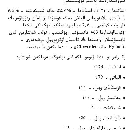
كىرۋشىلەردىڭ باسىم كوپشىلىگى
الماتىدا - %31، استانادا - %22,6 جانە شىمكەنتتە - %9,3
بايقالدى. پلاتفورمانى العاش ىسكە قوسۋعا ارنالعان رەۆولۆەرلىك
قاراجات كولەمى - 7,6 ميلليارد تەڭگە. بۇگىنگى تاڭدا
اۆتوسالوندارعا 463 قاتىسۋشى جۇگىنىپ، تولەم شوتتارىن الدى.
قاتىسۋشىلار اراسىندا ەڭ تانىمال اۆتوموبيل برەندتەرى -
Hyundai جانە Chevrolet»، - دەلىنگەن مالىمەتتە.
وڭىرلەر بويىنشا اۆتوموبيلگە اقى تولەۋگە بەرىلگەن شوتتار:
● استانا - 175؛
● الماتى - 79؛
● قوستاناي وبل. - 44؛
● جەتىسۋ وبل. - 43؛
● شىمكەنت - 41؛
● قاراعاندى وبل. - 20؛
● شىعىس قازاقستان وبل. - 13؛