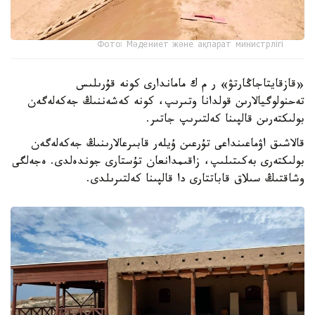
Фото: Мәдениет және ақпарат министрлігі
«قازقايتاجاڭارتۋ» ر م ك ماماندارى كونە قۇرىلىس
تەحنولوگيالارىن قولدانا وتىرىپ، كونە كەشەننىڭ جەكەلەگەن
بولىكتەرىن قالپىنا كەلتىرىپ جاتىر.
قالاشىق اۋماعىنداعى تۇرعىن ۇيلەر قابىرعالارىنىڭ جەكەلەگەن
بولىكتەرى بەكىتىلىپ، زاقىمدانعان تۇستارى جوندەلدى. ەجەلگى
وشاقتىڭ سىلاق قاباتتارى دا قالپىنا كەلتىرىلدى.