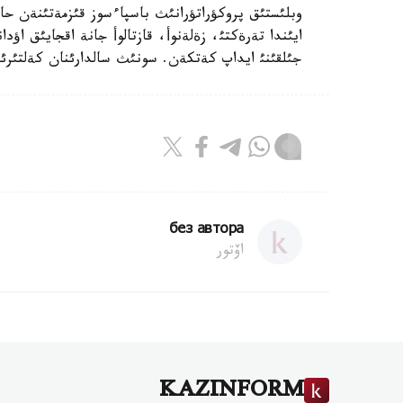
جئلقئنئ ايداپ كةتكةن. سونئث سالدارئنان كةلتئرئلگةن شئعئن 2،46 ميلليو
без автора
اۆتور
KAZINFORM