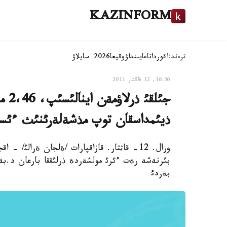
KAZINFORM
ترەند:
اقوردا
تاعايىنداۋ
وقيعا
2026-سايلاۋ
16:36, 12 قاڭتار 2011
جئلق
ذيئمداسقان توپ مذشةلةرئنئث ءئسئ
ورال. 12- قاثتار. قازاقپارات /ةلجان ةرالئ
بئرنةشة رةت ءئرئ مولشةردة ذرلئققا بارعان د.ب
بةردئ