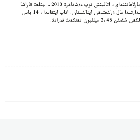
وبلئستئق پروكؤراتؤرانئث باسپاءسوز قئزمةتئنةن حابارلاعانئنداي، اتالمئش توپ مذشةلةرئ 2010- جئلعئ قاراشا
ايئندا تةرةكتئ، زةلةنوأ، قازتالوأ جانة اقجايئق اؤداندارئندا مال ذرلئعئمةن اينالئسقان. اتاپ ايتقاندا، 14 باس
ن تةثگةنئ قذرادئ.