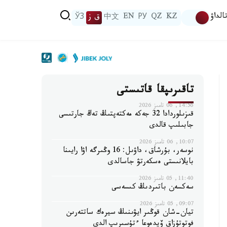
الداۋ
KZ
QZ
РУ
EN
中文
ق ز
ЎЗ
تاقىرىپقا قاتىستى
14:56, 06 تامىز 2026
قىزىلوردادا 32 جەكە مەكتەپتىڭ تەڭ جارتىسى
جابىلىپ قالدى
10:07, 06 تامىز 2026
نوسەر، بۇرشاق، داۋىل: 16 وڭىرگە اۋا رايىنا
بايلانىستى ەسكەرتۋ جاسالدى
11:40, 05 تامىز 2026
سەكسەن باتىردىڭ كىسەسى
09:07, 05 تامىز 2026
تيان-شان قوڭىر ايۋىنىڭ سيرەك ساتتەرىن
فوتوتۇزاق ۆيدەوعا ءتۇسىرىپ الدى