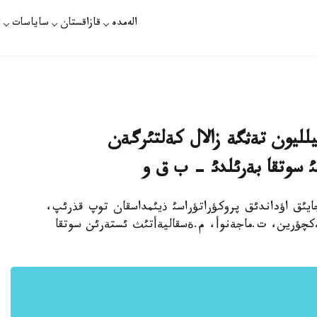
الەمدە
قازاقستان
ساياسات
ت
ئ ذرلاؤمةن اينالئسئپ، 2،46 ميلليون تةثگة زالال كةلتئرگةن
 سوتقا بةرئلدئ - ب ق و
/ - اقجايئق اؤداندئق پروكؤراتؤراسئ ذيئمداسقان توپ قذرئپ،
ةكچؤرين، ت.ماجةنوأ، م.ةسقاليةأتئث ئستةرئن سوتقا