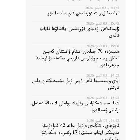
11:42, 04 تامىز 2026
الماتىدا ل ر ت قۇرىلىسى قاي ساتىدا تۇر
15:42, 03 تامىز 2026
زايسانداعى اۋەجاي قۇرىلىسى اياقتالۋعا تاياپ
قالدى
15:06, 03 تامىز 2026
ەلىمىزدە 70 جىلدان استام ۋاقىتتان كەيىن
العاش رەت جولبارىس تاريحي مەكەندەۋ ارەالىنا
جىبەرىلدى
14:52, 03 تامىز 2026
اباي وبلىسىندا تاعى ءبىر اۋىل ىشىمدىكتەن باس
تارتتى
14:23, 03 تامىز 2026
شىلدەدە شەكارادان وتپەك بولعان 4 مىڭ شەتەل
ازاماتى ۇستالدى
07:12, 03 تامىز 2026
نايزاعاي، شاڭدى داۋىل جانە 42 گرادۋسقا
دەيىنگى اپتاپ ىستىق: 17 وڭىردە ەسكەرتۋ