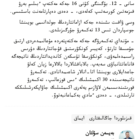
سانى - 12. بۇگىنگى كۇنى 16 جەكە مەكتەپ ءبىلىم بەرۋ
قىزمەتىن كورسەتىپ كەلەدى، - دەدى دەپارتامەنت باسشىسى.
وسى ۋاقىت ىشىندە جەكە ازاماتتاردىڭ جولدانىمى بويىنشا
جوسپاردان تىس 13 تەكسەرۋ جۇرگىزىلدى.
- مۇنداي تەكسەرۋگە جەكە مەكتەپتەردە مۇعالىمدەردى ارتىق
جۇمىسقا تارتۋ، كەيبىر كونكۋرستىق قۇجاتتاردىڭ دۇرىس
راسىمدەلمەۋى، كونكۋرسقا تۇسكەن كانديداتتاردىڭ ناتيجەگە
قاناعاتتانباۋى سەبەپ. بالاباقشالاردا بالالارعا زيان كەلۋ
جاعدايلارى بويىنشا اتا-انالار شاعىمدانادى. تەكسەرۋ
ناتيجەسىندە 30 اكىمشىلىك ءىس قوزعالىپ، تەكسەرۋ
قورىتىندىسىمەن لاۋازىم يەلەرى اكىمشىلىك جاۋاپكەرشىلىككە
تارتىلدى، - دەدى ءمادي بەكماعانبەتوۆ.
قىزىلوردا جاڭالىقتارى
ايماق
بەيسەن سۇلتان