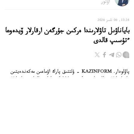
اۆتور
13:24, 06 تامىز 2026
باياناۋىل تاۋلارىندا ەركىن جۇرگەن ارقارلار ۆيدەوعا
ءتۇسىپ قالدى
پاۆلودار. KAZINFORM - ۇلتتىق پارك اۋماعىن مەكەندەيتىن
تاۋ ارقارلارىنىڭ سانى بۇگىندە 800 گە تاياپ قالعان. جانۋارلار
قازاقستاننىڭ قىزىل كىتابىنا ەنگىزىلگەن.