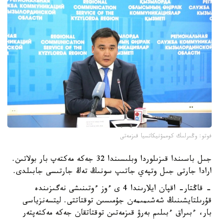
فوتو: وڭىرلىك كوممۋنيكاتسيا قىزمەتى
جىل باسىندا قىزىلوردا وبلىسىندا 32 جەكە مەكتەپ بار بولاتىن.
ارادا جارتى جىل وتپەي جاتىپ سونىڭ تەڭ جارتىسى جابىلدى.
- قاڭتار- اقپان ايلارىندا 4 ى ءوز ءوتىنىشى نەگىزىندە
قۇرىلتايشىنىڭ شەشىمىمەن جۇمىسىن توقتاتتى. ليتسەنزياسى
بار، ءبىراق ءبىلىم بەرۋ قىزمەتىن توقتاتقان جەكە مەكتەپتەر