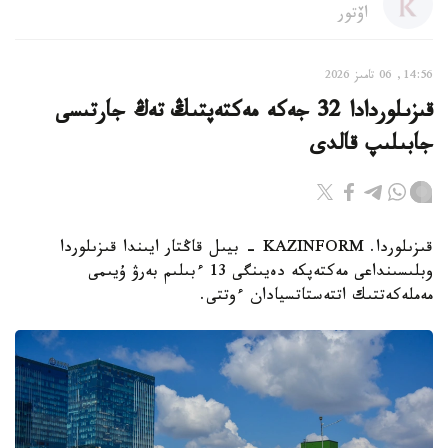
اۆتور
14:56, 06 تامىز 2026
قىزىلوردادا 32 جەكە مەكتەپتىڭ تەڭ جارتىسى
جابىلىپ قالدى
قىزىلوردا. KAZINFORM - بيىل قاڭتار ايىندا قىزىلوردا
وبلىسىنداعى مەكتەپكە دەيىنگى 13 ءبىلىم بەرۋ ۇيىمى
مەملەكەتتىك اتتەستاتسيادان ءوتتى.