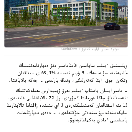
فوتو: اعىباي اياپبەرگەنوۆ / Kazinform
وبلىستىق ءبىلىم ساپاسىن قامتاماسىز ەتۋ دەپارتامەنتىنىڭ
مالىمەتىنە سۇيەنسەك، 9 ۇيىم نەمەسە %69,3 ى سىناقتان
وتكەن جوق. ايتا كەتەرلىگى، ونىڭ بارلىعى - جەكە بالاباقشا.
- مامىر ايىنان باستاپ ءبىلىم بەرۋ ۇيىمدارىن مەملەكەتتىك
اتتەستاتتاۋ جاڭا فورماتتا ءجۇردى. ول 22 بالاباقشانى قامتىدى.
13 ىنە انىقتالعان كەمشىلىكتەردى 3 اي ىشىندە زاڭناما تالاپتارىنا
سايكەستەندىرۋ مىندەتى جۇكتەلدى، - دەدى دەپارتامەنت
باسشىسى ءمادي بەكماعانبەتوۆ.