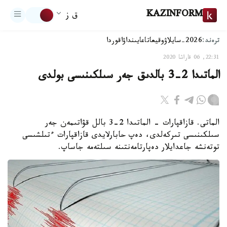
KAZINFORM
ق ز
ترەند:
2026-سايلاۋ
وقيعا
تاعايىنداۋ
اقوردا
22:31, 06 قاراشا 2020
الماتىدا 2-3 بالدىق جەر سىلكىنىسى بولدى
الماتى. قازاقپارات - الماتىدا 2-3 بالل قۋاتىمەن جەر
سىلكىنىسى تىركەلدى، دەپ حابارلايدى قازاقپارات ءتىلشىسى
توتەنشە جاعدايلار دەپارتامەنتىنە سىلتەمە جاساپ.