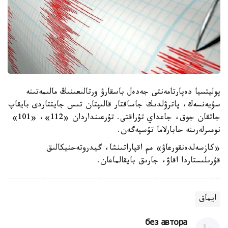
پوليتسيا دەپارتامەنتى جەدەل باسقارۋ ورتالىعىنىڭ مالىمەتىنە
سۇيەنسەك، پاترۋلدىك جاساقتار قالىپتان تىس جايتتاردى بايقاپ
جاتقان جوق، جاعداي تۇراقتى. تۇرعىنداردان «112»، «101»
نومىرلەرىنە حابارلاما تۇسپەگەن.
«كازسەلدەنقورعاۋ» مم اقپاراتىنشا، گيدروتەحنيكالىق
قۇرىلىستاردا اقاۋ، جارىق بايقالماعان.
ايماق
без автора