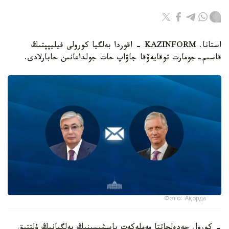
استانا. KAZINFORM - اقوردا بەلگيا كورولى فيليپپتىڭ
قاسىم-جومارت توقايەۆقا جاۋاپ حات جولداعانىن حابارلادى.
Фото: Ақорда
- كورول جەدەلحاتتا مەملەكەت باسشىسىنىڭ بەلگيانىڭ ۇلتتىق