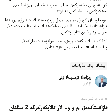
كۇنىنە وراي بىلدىرگەن جىلى لەبىزىنە شىنايى ريزاشىلىعىن
جەتكىزگەن،-دەلىنگەن اقپاراتتا.
سونداي-اق كورول فيليپپ بيىل پرەزيدەنتتىڭ شاقىرۋى بويىنشا
قازاقستانعا جاسايتىن الداعى مەملەكەتتىك ساپارىنا ەرەكشە ءمان
بەرىپ وتىرعانىن اتاپ وتكەن.
ايتا كەتەيىك، كەشە پرەزيدەنت سولتۇستىك قازاقستان
وبلىسىنىڭ 90 جىلدىعىمەن قۇتتىقتادى.
بيلىك جانە ساياسات
ريزابەك نۇسىپبەك ۇلى
اۆتور
16:38, 08 تامىز 2026
قازاقستاندىق ج و و- لار تالاپكەرلەرگە 2 مىڭنان