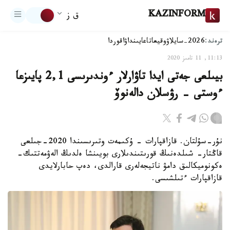
KAZINFORM
ق ز
ترەند:
2026-سايلاۋ
وقيعا
تاعايىنداۋ
اقوردا
11:13, 11 تامىز 2020
بيىلعى جەتى ايدا تاۋارلار ءوندىرىسى 2,1 پايىزعا
ءوستى - رۋسلان دالەنوۆ
نۇر-سۇلتان. قازاقپارات - ۇكىمەت وتىرىسىندا 2020-جىلعى
قاڭتار- شىلدەنىڭ قورىتىندىلارى بويىنشا ەلدىڭ الەۋمەتتىك-
ەكونوميكالىق دامۋ ناتيجەلەرى قارالدى، دەپ حابارلايدى
قازاقپارات ءتىلشىسى.