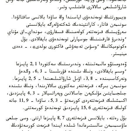
جالعاسۋدا. وسى ورايدا قۇرىلىس، وڭدەۋ ونەركاسىبى جانە اۋىل
شارۋاشىلىعى سالالارى قامتىلىپ وتىر.
«يمپورتتىڭ تومەندەۋى اياسىندا وڭ ساۋدا بالانسى ساقتالۋدا.
سونىمەن قاتار، كارانتيندىك شەكتەۋلەرگە بايلانىستى
سەرۆيستىك قىزمەتتەر كولەمىنىڭ قىسقارۋى، سونداي-اق مۇناي
ءوندىرۋ قارقىنىنىڭ جوسپارلى تومەندەۋى بايقالادى. بۇل
ەكونوميكانىڭ ءوسۋىن تەجەۋشى فاكتورى بولدى»، - دەدى
مينيستر.
ۆەدومستۆو مالىمەتىنشە، وندىرىستىك سەكتوردا 2,1 پايىزعا
ءوسىم بايقالادى، ونىڭ ىشىندە قۇرىلىستا - 6,3، وڭدەۋ
ونەركاسىبىندە - 3,8، اۋىل شارۋاشىلىعىندا - 2,5 پايىزعا.
سونىمەن بىرگە، قىزمەتتەر سەكتورى سالالارىندا، ونىڭ ىشىندە
جىلجىمايتىن مۇلىكپەن جاسالاتىن وپەراتسيالار - 4,3 پايىزدىق،
اكىمشىلىك قىزمەتتەردى كورسەتۋ - 5,3، ساۋدا - 11,9 جانە
كولىك قىزمەتتەرى 15,6 پايىزدىق تومەندەۋ كورسەتتى.
بۇل رەتتە، بايلانىس قىزمەتتەرى 8,7 پايىزعا ارتتى. وسى جىلعى
ماۋسىمىمەن سالىستىرعاندا شىلدە ايىندا قىزمەت كورسەتۋدىڭ