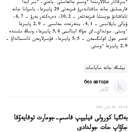
ءبىرقاتار سالالارىندا ءوسىم جالعاستى. ياعني، ءبىر ايدا
قارجىلىق جانە ساقتاندىرۋ قىزمەتى 29 پايىزعا، باسپانا جانە
تاماقتانۋ بويىنشا قىزمەتتەر - 10,2، دەرەكتەر بەرۋ - 6,7،
ۇيالى بايلانىس - 4,1، ينتەرنەت جەلىسى - 2,9 پايىزعا
ءوستى. سونداي-اق جۇك اينالىمى 5,6 پايىزعا، ونىڭ ىشىندە
تەمىر جول كولىگىمەن - 5,5 پايىزعا، قۇبىرلارمەن تاسىمالداۋ -
2,9 پايىزعا ءوستى.
بيلىك جانە ساياسات
без автора
اۆتور
19:14, 08 تامىز 2026
بەلگيا كورولى فيليپپ قاسىم-جومارت توقايەۆقا
جاۋاپ حات جولدادى