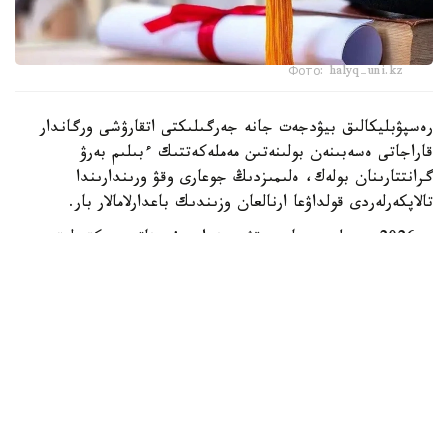
Фото: halyq-uni.kz
رەسپۋبليكالىق بيۋدجەت جانە جەرگىلىكتى اتقارۋشى ورگاندار
قاراجاتى ەسەبىنەن بولىنەتىن مەملەكەتتىك ءبىلىم بەرۋ
گرانتتارىنان بولەك، ەلىمىزدىڭ جوعارى وقۋ ورىندارىندا
تالاپكەرلەردى قولداۋعا ارنالعان وزىندىك باعدارلامالار بار.
- 2026 -جىلى جوعارى وقۋ ورىندارى ۇسىناتىن رەكتورلىق،
ۋنيۆەرسيتەتتىك جانە ىشكى ءبىلىم بەرۋ گرانتتارىنىڭ جالپى
سانى ەكى مىڭنان اسادى. گرانتتاردى بەرۋ تالاپتارىن ءار
ۋنيۆەرسيتەت دەربەس بەلگىلەيدى. ىرىكتەۋ كەزىندە ۇلتتىق
ءبىرىڭعاي تەستىلەۋ ناتيجەلەرى، اكادەميالىق جەتىستىكتەر،
«التىن بەلگى» يەگەرى بولۋى، وليمپيادالار مەن عىلىمي،
شىعارماشىلىق جانە سپورتتىق جارىستارداعى ناتيجەلەر،
سونداي-اق تالاپكەردىڭ الەۋمەتتىك جاعدايى ەسكەرىلەدى، -
دەلىنگەن مينيسترلىك مالىمەتىندە.