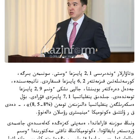
«تاۋارلار ءوندىرىسى 2,1 پايىزعا ءوستى. سونىمەن بىرگە،
كورسەتىلەتىن قىزمەتتەر 6,2 پايىزعا قىسقاردى. ناتيجەسىندە،
جەدەل دەرەكتەر بويىنشا، جالپى ىشكى ءونىم 2,9 پايىزعا
تومەندەدى. جىلدىق ينفلياتسيا 7,1 پايىزدى قۇرادى. بۇل
ەسكەرىلگەن ينفلياتسيا دالىزىنەن تومەن (%8-8,5)»، - دەدى
ق ر ۇلتتىق ەكونوميكا ءمينيسترى رۋسلان دالەنوۆ.
ونىڭ سوزىنە قاراعاندا، ەسەپتى كەزەڭدە كەلەسىدەي جاعىمدى
ۇردىستەر بايقالۋدا. ەكونوميكانىڭ ناقتى سەكتورىندا ءوسىم