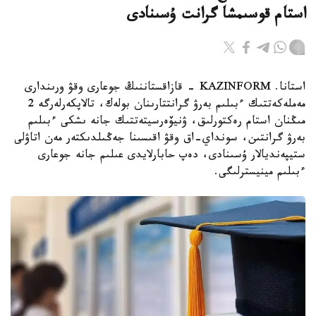
استام قوسىمشا گرانت ۇسىنادى
استانا. KAZINFORM - قازاقستاننىڭ جوعارى وقۋ ورىندارى
مەملەكەتتىك ءبىلىم بەرۋ گرانتتارىنان بولەك، تالاپكەرلەرگە 2
مىڭنان استام رەكتورلىق، ۋنيۆەرسيتەتتىك جانە ىشكى ءبىلىم
بەرۋ گرانتىن، سونداي-اق وقۋ اقىسىنا جەڭىلدىكتەر مەن اتاۋلى
ستيپەنديالار ۇسىنادى، دەپ حابارلايدى عىلىم جانە جوعارى
ءبىلىم مينيسترلىگى.