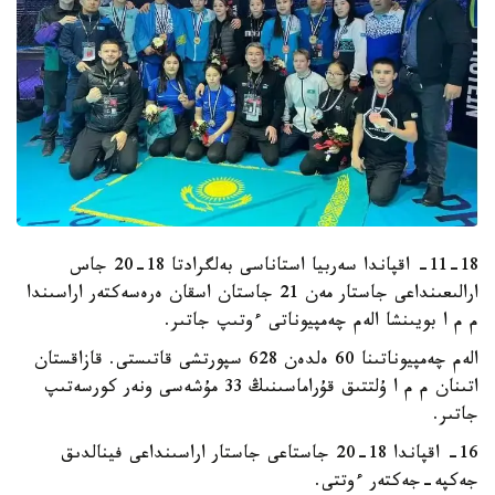
11-18- اقپاندا سەربيا استاناسى بەلگرادتا 18-20 جاس
ارالىعىنداعى جاستار مەن 21 جاستان اسقان ەرەسەكتەر اراسىندا
م م ا بويىنشا الەم چەمپيوناتى ءوتىپ جاتىر.
الەم چەمپيوناتىنا 60 ەلدەن 628 سپورتشى قاتىستى. قازاقستان
اتىنان م م ا ۇلتتىق قۇراماسىنىڭ 33 مۇشەسى ونەر كورسەتىپ
جاتىر.
16- اقپاندا 18-20 جاستاعى جاستار اراسىنداعى فينالدىق
جەكپە-جەكتەر ءوتتى.