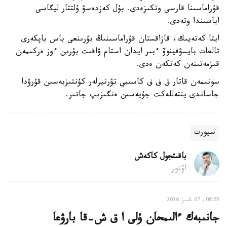
قۇراماسىنا قارسى وتكىزەدى. بۇل كەزدەسۋ ۇلتتار ليگاسى
اياسىندا وتەدى.
ايتا كەتەيىك، قازاقستان قۇراماسىنىڭ بۇرىنعى باس باپكەرى
تالعات بايسۋفينوۆ ءبىر ايدان استام ۋاقىت بۇرىن ءوز ەركىمەن
قىزمەتىنەن كەتكەن ەدى.
سونىمەن قاتار ق ف ف كاسىبي تۋرنيرلەر كۇنتىزبەسىن قۇرۋدا
جاساندى ينتەللەكت جۇيەسىن ەنگىزىپ جاتىر.
سپورت
باقىتجول كاكەش
اۆتور
08:55, 07 تامىز 2026
جانىبەك ءالىمحان ۇلى ا ق ش-قا بارۋعا