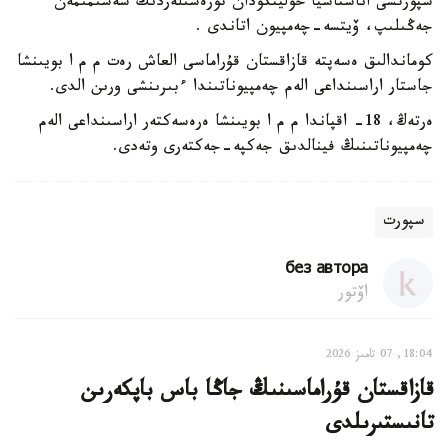
سپورتشى اناستاسيا حولينكودان تورەشىلەردىڭ شەشىمىمەن
جەڭىلىپ، ۆيتسە-چەمپيون اتاندى .
كوماندالىق ەسەپتە قازاقستان قۇراماسى العاش رەت م م ا بويىنشا
جاستار اراسىنداعى الەم چەمپيوناتىندا ءبىرىنشى ورىن الدى.
ەرتەڭ، 18- اقپاندا م م ا بويىنشا ەرەسەكتەر اراسىنداعى الەم
چەمپيوناتىنىڭ فينالدىق جەكپە-جەكتەرى وتەدى.
سپورت
без автора
اۆتور
18:04, 07 تامىز 2026
قازاقستان قۇراماسىنىڭ جاڭا باس باپكەرىن
تانىستىرىلدى