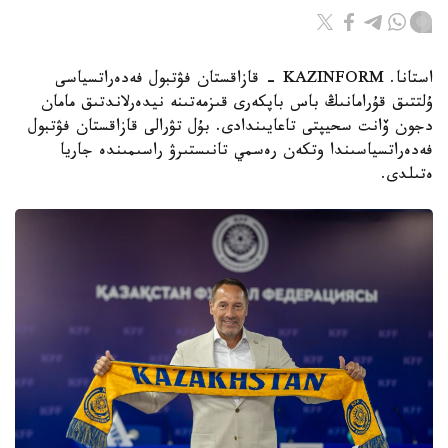
استانا. KAZINFORM - قازاقستان فۋتبول فەدەراتسياسى
ۇلتتىق قۇرامانىڭ باس باپكەرى قىزمەتىنە نيدەرلاندتىق مامان
دجون ۆانت سحيپتى تاعايىندادى. بۇل تۋرالى قازاقستان فۋتبول
فەدەراتسياسىندا وتكەن رەسمي تانىستىرۋ راسىمىندە جاريا
ەتىلدى.