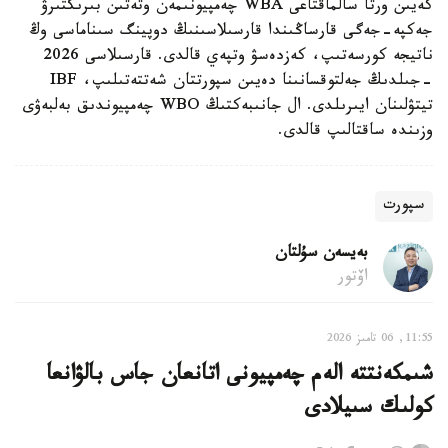
كەيىن ورتا سالماقتاعى WBA چەمپيونىمەن وتەتىن بىرىكتىرۋ
جەكپە-جەگى قارساڭىندا قارسىلاسىنىڭ دوپينگ سىناماسى وڭ
ناتيجە كورسەتىپ، كەزدەسۋ وتپەي قالدى. قارسىلاسى 2026
-جىلدىڭ جەلتوقسانىنا دەيىن سپورتتان شەتتەتىلىپ، IBF
تيتۋلىنان ايىرىلدى. ال جانىبەكتىڭ WBO چەمپيوندىق بەلبەۋى
وزىندە ساقتالىپ قالدى.
سپورت
بەيسەن سۇلتان
اۆتور
11:55, 06 تامىز 2026
شىمكەنتتە الەم چەمپيونى اتانعان جاس بالۋانعا
كولىك سىيلادى