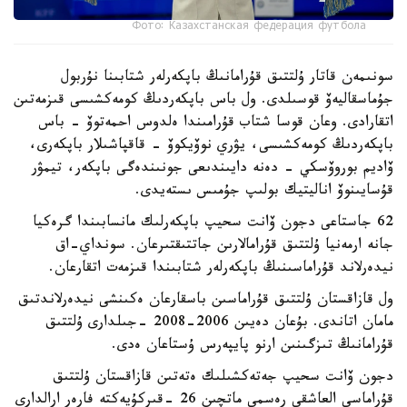
Фото: Казахстанская федерация футбола
سونىمەن قاتار ۇلتتىق قۇرامانىڭ باپكەرلەر شتابىنا نۇربول
جۇماسقاليەۆ قوسىلدى. ول باس باپكەردىڭ كومەكشىسى قىزمەتىن
اتقارادى. وعان قوسا شتاب قۇرامىندا ەلدوس احمەتوۆ - باس
باپكەردىڭ كومەكشىسى، يۋري نوۆيكوۆ - قاقپاشىلار باپكەرى،
ۆاديم بوروۆسكي - دەنە دايىندىعى جونىندەگى باپكەر، تيمۋر
قۇسايىنوۆ اناليتيك بولىپ جۇمىس ىستەيدى.
62 جاستاعى دجون ۆانت سحيپ باپكەرلىك مانسابىندا گرەكيا
جانە ارمەنيا ۇلتتىق قۇرامالارىن جاتتىقتىرعان. سونداي-اق
نيدەرلاند قۇراماسىنىڭ باپكەرلەر شتابىندا قىزمەت اتقارعان.
ول قازاقستان ۇلتتىق قۇراماسىن باسقارعان ەكىنشى نيدەرلاندتىق
مامان اتاندى. بۇعان دەيىن 2006-2008 -جىلدارى ۇلتتىق
قۇرامانىڭ تىزگىنىن ارنو پايپەرس ۇستاعان ەدى.
دجون ۆانت سحيپ جەتەكشىلىك ەتەتىن قازاقستان ۇلتتىق
قۇراماسى العاشقى رەسمي ماتچىن 26 -قىركۇيەكتە فارەر ارالدارى