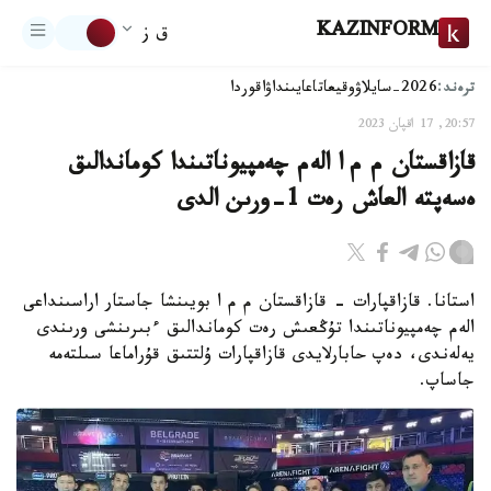
KAZINFORM
ق ز
ترەند:
2026-سايلاۋ
وقيعا
تاعايىنداۋ
اقوردا
20:57, 17 اقپان 2023
قازاقستان م م ا الەم چەمپيوناتىندا كوماندالىق
ەسەپتە العاش رەت 1-ورىن الدى
استانا. قازاقپارات - قازاقستان م م ا بويىنشا جاستار اراسىنداعى
الەم چەمپيوناتىندا تۇڭعىش رەت كوماندالىق ءبىرىنشى ورىندى
يەلەندى، دەپ حابارلايدى قازاقپارات ۇلتتىق قۇراماعا سىلتەمە
جاساپ.