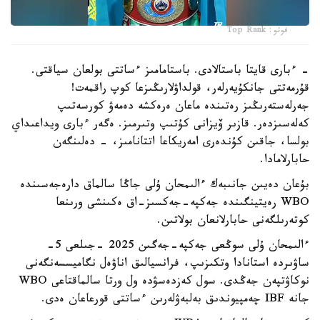
فوتو: Top Rank
- ءبارى قايتا باستالادى. باستامامىز ءساتتى بولعان سياقتى.
قۇرمەتتى جانكۇيەرلەر، قولداۋلارىڭىزعا كوپ راقمەت!
جەرلەستەرىڭىز رەتىندە ماعان ەرەكشە دەمەۋ كورسەتىپ
كەلەسىزدەر. قازىر ۆيزانى كۇتىپ وتىرمىز. ەگەر ءبارى ويداعىداي
بولسا، جاقىن كۇندەرى امەريكاعا اتتانامىز، - دەلىنگەن
حابارلامادا.
بۇعان دەيىن جانىبەك ءالىمحان ۇلى جاڭا سالماق دارەجەسىندە
WBO رەيتينگىندە جەكپە-جەكسىز-اق ەكىنشى ورىنعا
كوتەرىلگەنى حابارلانعان بولاتىن.
ءالىمحان ۇلى سوڭعى جەكپە-جەگىن 2025 -جىلعى 5-
ساۋىردە استانادا وتكىزىپ، فرانسيالىق اناۋەل نگاميسسەنگەنى
نوكاۋتپەن جەڭدى. سول كەزدەسۋدە ول ورتا سالماقتاعى WBO
جانە IBF چەمپيوندىق بەلبەۋلەرىن ءساتتى قورعاعان ەدى.