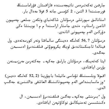
جارقىن تەكەتىرەس ناتيجەسىندە قازاقستان قۇراماسىنىڭ
قورجىنىندا 3 التىن، 2 كۇمىس جانە 5 قولا مەدال بار.
استانالىق سپورتشى ەرسۇلتان شاكەنباي وتكەن جىلعى چەمپيون
اتاعىن راستاپ، ەندى جاستار اراسىندا م م ا بويىنشا ەكى
دۇركىن الەم چەمپيونى اتاندى.
ەرسۇلتان 56,7 كەلىگە دەيىنگى سالماقتا ونەر كورسەتەدى. ول
فينالدا تاجىكستاندىق لويك يكروموۆتى قىلقىندىرۋ ادىسىمەن
جەڭدى.
ايتا كەتەيىك، ەرسۇلتان بارلىق جەكپە- جەكتەرىن مەرزىمىنەن
بۇرىن اياقتادى.
اقمولا وبلىسىنىڭ تۋماسى ماتيلدا باچۋرينا (52,2 كەلىگە دەيىن)
ءوز مانسابىنداعى الەم چەمپيوناتىنىڭ العاشقى «التىنىن» جەڭىپ
الدى.
ول ءبىرىنشى جەكپە-جەگىن قىلقىندىرۋ ادىسىمەن، ال
ەكىنشىسىن تەحنيكالىق نوكاۋتپەن اياقتادى.