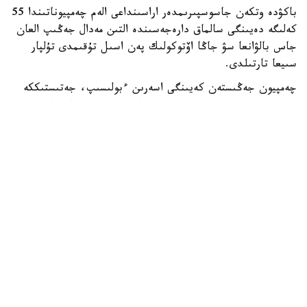
باكۋدە وتكەن جاسوسپىرىمدەر اراسىنداعى الەم چەمپيوناتىندا 55
كەلىگە دەيىنگى سالماق دارەجەسىندە التىن مەدال جەڭىپ العان
جاس بالۋانعا سۋ جاڭا اۆتوكولىك پەن اسىل تۇقىمدى تۇلپار
سىيعا تارتىلدى.
چەمپيون جەڭىستەن كەيىنگى اسەرىن ءبولىسىپ، جەتىستىككە
جەتۋ جولىندا قولداۋ كورسەتكەن جاتتىقتىرۋشىلارىنا، اتا-
اناسىنا جانە جانكۇيەرلەرگە العىسىن ءبىلدىردى.
- بۇل جەڭىستىڭ قۋانىشىن سوزبەن جەتكىزۋ قيىن. وسى كۇنگە
جەتۋ ءۇشىن كوپ ەڭبەك ەتتىك، تالماي جاتتىقتىق. قۋانىشىمدى
وتباسىممەن جانە بارشا قازاقستان حالقىمەن بولىسەمىن. ەڭ
الدىمەن باپكەرلەرىمە جانە اتا-اناما شەكسىز العىس ايتامىن. ولار
مەنى كۇنى-ءتۇنى دايىندادى، - دەدى ديار امانالى.
جەرلەستەرى الەم چەمپيونىنىڭ تاريحي جەتىستىگىن قازاقى
داستۇرمەن اتاپ ءوتىپ، قۇرمەت بەلگىسى رەتىندە تۇلپار
مىنگىزدى. جاس سپورتشى جاڭا سايگۇلىگىن قۋانىشپەن
قابىلداپ، العاش رەت تىزگىندەدى.