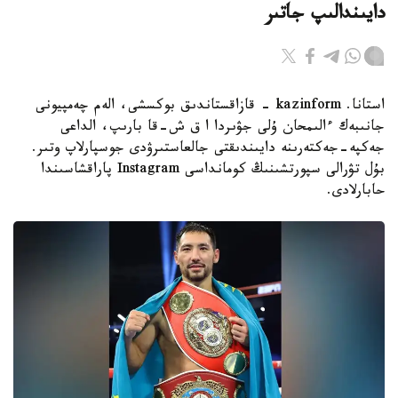
دايىندالىپ جاتىر
استانا. kazinform - قازاقستاندىق بوكسشى، الەم چەمپيونى
جانىبەك ءالىمحان ۇلى جۋىردا ا ق ش-قا بارىپ، الداعى
جەكپە-جەكتەرىنە دايىندىقتى جالعاستىرۋدى جوسپارلاپ وتىر.
بۇل تۋرالى سپورتشىنىڭ كومانداسى Instagram پاراقشاسىندا
حابارلادى.