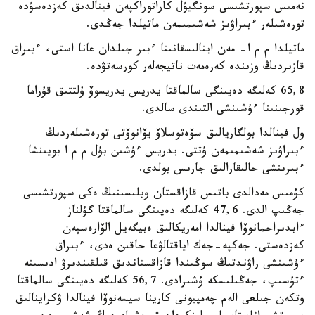
نەمىس سپورتشىسى سونگيۋل كاراتوراكپەن فينالدىق كەزدەسۋدە
تورەشىلەر ءبىراۋىز شەشىمىمەن ماتيلدا جەڭدى.
ماتيلدا م م ا- مەن اينالىسقانىنا ءبىر جىلدان عانا استى، ءبىراق
قازىردىڭ وزىندە كەرەمەت ناتيجەلەر كورسەتۋدە.
65,8 كەلىگە دەيىنگى سالماقتا يدريس يدريسوۆ ۇلتتىق قۇراما
قورجىنىنا ءۇشىنشى التىندى سالدى.
ول فينالدا بولگاريالىق سۆەتوسلاۆ يۆانوۆتى تورەشىلەردىڭ
ءبىراۋىز شەشىمىمەن ۇتتى. يدريس ءۇشىن بۇل م م ا بويىنشا
ءبىرىنشى حالىقارالىق جارىس بولدى.
كۇمىس مەدالدى باتىس قازاقستان وبلىسىنىڭ ەكى سپورتشىسى
جەڭىپ الدى. 47,6 كەلىگە دەيىنگى سالماقتا گۇلناز
ءابدىراحمانوۆا فينالدا امەريكالىق ەبيگەيل الۆارەسپەن
كەزدەستى. جەكپە-جەك اياقتالۋعا جاقىن ەدى، ءبىراق
ءۇشىنشى راۋندتىڭ سوڭىندا قازاقستاندىق قىلقىندىرۋ ادىسىنە
ءتۇسىپ، جەڭىلىسكە ۇشىرادى. 56,7 كەلىگە دەيىنگى سالماقتا
وتكەن جىلعى الەم چەمپيونى كارينا سيسەنوۆا فينالدا ۋكراينالىق