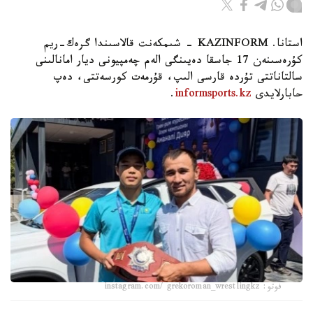
استانا. KAZINFORM - شىمكەنت قالاسىندا گرەك-ريم
كۇرەسىنەن 17 جاسقا دەيىنگى الەم چەمپيونى ديار امانالىنى
سالتاناتتى تۇردە قارسى الىپ، قۇرمەت كورسەتتى، دەپ
حابارلايدى
informsports.kz
.
فوتو: instagram.com/ grekoroman_wrestlingkz