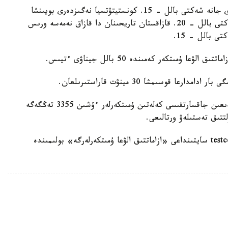
قازاق ءتىلى بويىنشا تەست قازاق تىلىندە وتكىزىلەدى جانە شەكتى بالل - 15. كونستيتۋتسيا نەگىزدەرى بويىنشا
تەست قازاق نەمەسە ورىس تىلىندە تاپسىرىلادى، شەكتى بالل - 20. قازاقستان تاريحىنان دا قازاق نەمەسە ورىس
ى بالل - 15.
- تەستىلەۋگە قاتىسۋ قۇنى - 14693 تەڭگە. دايىندىعىن جاقسارتقىسى كەلەتىن ۇمىتكەرلەر ءۇشىن 3355 تەڭگەگە
تتىق تەستىلەۋ ورتالىعى.
تولىق اقپارات ۇلتتىق تەستىلەۋ ورتالىعىنىڭ testcenter.kz سايتىنداعى «ازاماتتىق الۋعا ۇمىتكەرلەرگە» بولىمىندە