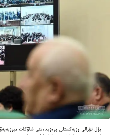
بۇل تۋرالى وزبەكستان پرەزيدەنتى شاۆكات ميرزيەيەۆ 