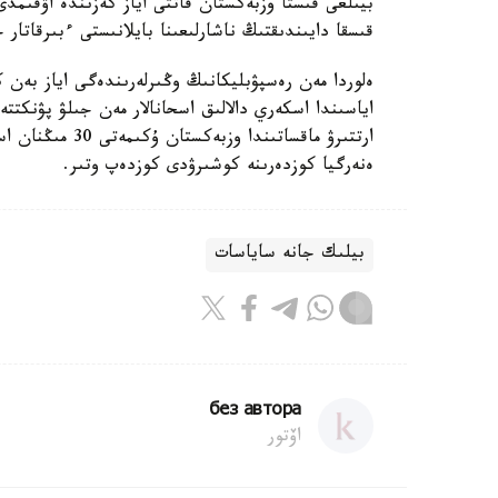
بيىلعى قىستا وزبەكستان قاتتى اياز كەزىندە اۋقىمد
قىسقا دايىندىقتىڭ ناشارلىعىنا بايلانىستى ءبىرقاتار
ەلوردا مەن رەسپۋبليكانىڭ وڭىرلەرىندەگى اياز بەن 
اياسىندا اسكەري دالالىق اسحانالار مەن جىلۋ پۋنكت
ارتتىرۋ ماقساتىن
ەنەرگيا كوزدەرىنە كوشىرۋدى كوزدەپ وتىر.
بيلىك جانە ساياسات
без автора
اۆتور