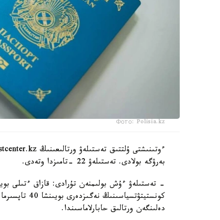
Фото: Polisia.kz
بەرۋگە بولادى. تەستىلەۋ 22 -تامىزدا وتەدى.
دەلىنگەن ورتالىق حابارلاماسىندا.