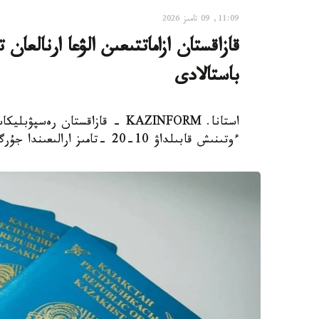
11:09, 09 تامىز 2026
باستالادى
استانا. KAZINFORM - قازاقستان 
ءوتىنىش قابىلداۋ 10-20 -تامىز ارالىعىندا جۇرگىزىلەدى، دەپ حابارلايدى ۇلتتىق تەستىلەۋ ورتالىعى.