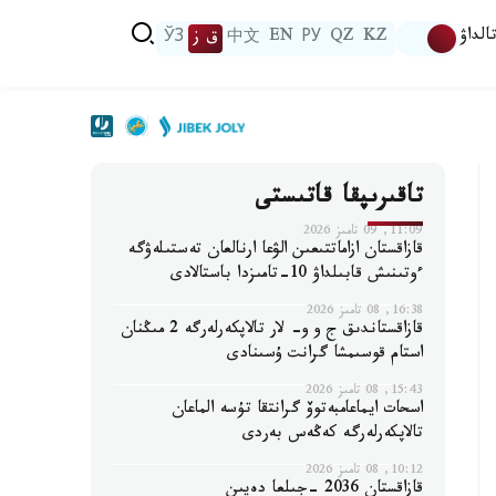
الداۋ
KZ
QZ
РУ
EN
中文
ق ز
ЎЗ
تاقىرىپقا قاتىستى
11:09, 09 تامىز 2026
قازاقستان ازاماتتىعىن الۋعا ارنالعان تەستىلەۋگە
ءوتىنىش قابىلداۋ 10-تامىزدا باستالادى
16:38, 08 تامىز 2026
قازاقستاندىق ج و و- لار تالاپكەرلەرگە 2 مىڭنان
استام قوسىمشا گرانت ۇسىنادى
15:43, 08 تامىز 2026
اسحات ايماعامبەتوۆ گرانتقا تۇسە الماعان
تالاپكەرلەرگە كەڭەس بەردى
10:12, 08 تامىز 2026
قازاقستان 2036 -جىلعا دەيىن