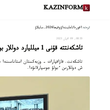
KAZINFORM
ترەند:
اقوردا
تاعايىنداۋ
وقيعا
2026-سايلاۋ
08:55, 09 اقپان 2023
تاشكەنتتە قۇنى 1 ميلليارد دوللار بولاتىن كۇن باتارەيالارى ورناتىلادى
ش دوللارىن ءبولۋ جوسپارلانۋدا.