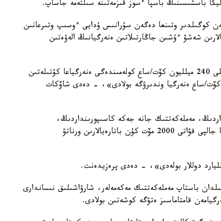
ليكا باسشىسىنىڭ باسپا ءسوز قىزمەتىنە سىلتەمە جاساپ.
ەن كوگىلدىر وتىنعا دەگەن سۇرانىس ۇدايى ءوسىپ وتىرعانىن
لارىن شەشۋ ءۇشىن جاڭارتىلاتىن ەنەرگيانىڭ الەۋەتىن
وسىنىڭ ارقاسىندا، ەسەپتەۋلەر بويىنشا، 2023 -جىلى 240 ميلليون كۆت/ساع كولەمىندەگى ەنەرگياعا كۇتىلەتىن
ەدەن استام جابۋعا، 1,08 ميلليارد كۆت/ساع ەنەرگيا وندىرۋگە بولادى»، - دەدى شاۆكات
اردىڭ، مەملەكەتتىك جانە جەكە كاسىپورىنداردىڭ،
وندىرىستىك ايماقتار مەن اۆتوتۇراقتاردىڭ شاتىرلارىنا جالپى قۋاتى 2000 مۆت كۇن باتارەيالارىن ورناتۋ
ۇرىن حابارلانعانداي، وزبەكستاندا 2023 -جىلدان باستاپ مەملەكەتتىك مەكەمەلەر، شارۋاشىلىق نىساندارى
رگيامەن قامتاماسىز ەتۋگە كوشەتىن بولادى.