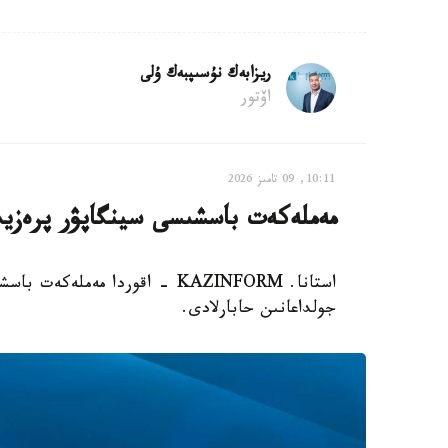
ريزابەك نۇسىپبەك ۇلى
اۆتور
10:11, 09 تامىز 2026
مەملەكەت باسشىسى سينگاپۋر پرەزيد
استانا. KAZINFORM - اقوردا مە
جولداعانىن حابارلادى.