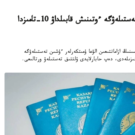
قازاقستان ازاماتتىعىن الۋعا ارنالعان تەستىلەۋگە ءوتىنىش قابىلداۋ 10-تامىزدا
رەسپۋبليكاسىنىڭ ازاماتتىعىن الۋعا ۇمىتكەرلەر ءۇشىن تەستىلەۋگە