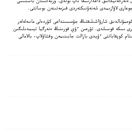
ى ەنەرگەتيكالىق داعدارىسقا تاپ بولدى. وزبەكستان باسشىسى
 جوعارى لاۋازىمدى شەنەۋنىكتەردى قىزمەتىنەن بوساتتى.
كوممۋنالدىق شارۋاشىلىقتىڭ جۇمىسىنداعى كۇردەلى ماسەلەلەر
تەرى ىسكە قوسىلدى. تۇرعىن ءۇي قورىنىڭ ەنەرگيا تيىمدىلىگىن
دا وزبەكستان ۇكىمەتى 30 مىڭنان استام كوپقاباتتى ءۇيدى بازالت جابىنىمەن وقشاۋلاپ، بالامالى