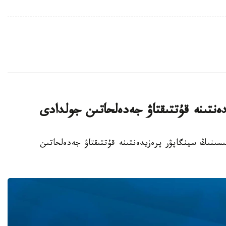
ەنتىنە قۇتتىقتاۋ جەدەلحاتىن جولدادى
ملەكەت باسشىسىنىڭ سينگاپۋر پرەزيدەنتىنە قۇتتىقتاۋ جەدەلحاتىن