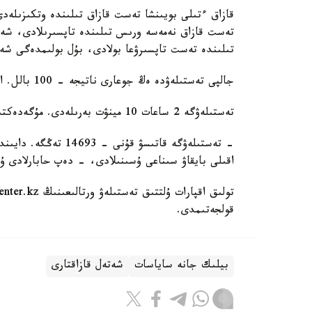
تىلىندە تەست تاپسىرۋعا بولادى، بۇل بولىمدەگى شەكت
جالپى تەستىلەۋدە ەڭ جوعارى ناتيجە - 100 بالل. ازاماتتىق الۋعا ۇمىتكەر كەمىندە 50 بالل جيناۋى ءتيىس.
تەستىلەۋگە 2 ساعات 10 مينۋت بەرىلەدى. مۇگەدەكتىگى بار ادامدارعا قوسىمشا 30 مينۋت قاراستىرىلعان.
اقىلى بايقاۋ سىناعى ۇسىنىلادى، - دەپ حابارلادى ۇل
قولجەتىمدى.
بيلىك جانە ساياسات
شەتەل قازاقتارى