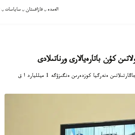
الەمدە
قازاقستان
ساياسات
ت
تاشكەنت. قازاقپارات - وزبەكستان استاناسىندا جاڭارتىلاتىن ەنەرگيا كوزدەرىن ەنگىزۋگە 1 ميلليارد ا ق