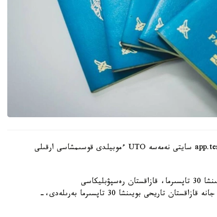
ءوتىنىشتى ۇلتتىق تەستىلەۋ ورتالىعىنىڭ app.testcenter.kz سايتى نەمەسە UTO ءموبيلدى قوسىمشاسى ارقىلى
- تەستىلەۋ ءۇش بولىمنەن تۇرادى: قازاق ءتىلى بويىنشا 30 تاپسىرما، قازاقستان رەسپۋبليكاسى
كونستيتۋتسياسىنىڭ نەگىزدەرى بويىنشا 40 تاپسىرما جانە قازاقستان تاريحى بويىنشا 30 تاپسىرما بەرىلەدى،-