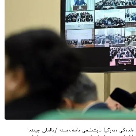
ەلدەگى ەنەرگيا تاپشىلىعى ماسەلەسىنە ارنالعان جيىندا