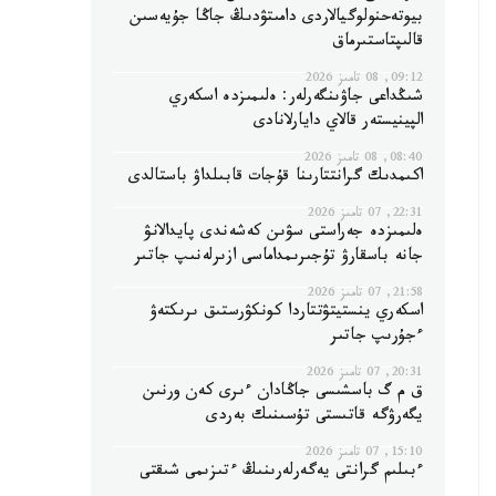
بيوتەحنولوگيالاردى دامىتۋدىڭ جاڭا جۇيەسىن
قالىپتاستىرماق
09:12, 08 تامىز 2026
شىڭداعى جاۋىنگەرلەر: ەلىمىزدە اسكەري
الپينيستەر قالاي دايارلانادى
08:40, 08 تامىز 2026
اكىمدىك گرانتتارىنا قۇجات قابىلداۋ باستالدى
22:31, 07 تامىز 2026
ەلىمىزدە جەراستى سۋىن كەشەندى پايدالانۋ
جانە باسقارۋ تۇجىرىمداماسى ازىرلەنىپ جاتىر
21:58, 07 تامىز 2026
اسكەري ينستيتۋتتاردا كونكۋرستىق ىرىكتەۋ
ءجۇرىپ جاتىر
20:31, 07 تامىز 2026
ق م گ باسشىسى جاڭادان ءىرى كەن ورنىن
يگەرۋگە قاتىستى تۇسىنىك بەردى
15:10, 07 تامىز 2026
ءبىلىم گرانتى يەگەرلەرىنىڭ ءتىزىمى شىقتى