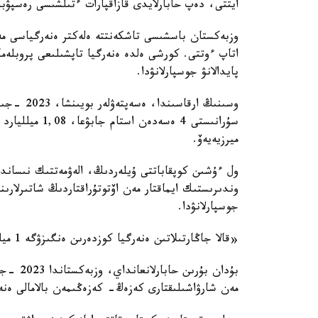
ايتتى، دەپ حابارلايدى قازاقپارات ءتىلشىسى رەسپۋب
وزبەكستان باسشىسى تاشكەنتتە ەلەكتر ەنەرگياسى م
اتاپ ءوتتى. كورشى ەلدە ەنەرگيا تاپشىلىعى پروبلەما
پايدالانۋ جوسپارلانۋدا.
سۇرانىستى 4 ەس
ميرزيەيەۆ.
ول ءۇشىن كوپقاباتتى ۇيلەردىڭ، الەۋمەتتىك نىساند
جوسپارلانۋدا.
«قالا جاڭارتىلاتىن ەنەرگيا كوزدەرىن ەنگىزۋگە 1 ميلليارد دوللار بولەدى»، - دەدى پرەزيدەنت.
بۇدان ب
مەن شارۋاشىلىقتارى كەزەڭ- كەزەڭىمەن بالامالى ەنە