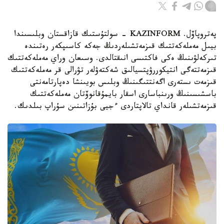
پەتروپاۆل. KAZINFORM - سولتۇستىك قازاقستان وبلىسىندا
بيىل مەملەكەتتىك قىزمەتشىلەردىڭ جەكە كاسىپكەر رەتىندە
تىركەلۋىنىڭ ەكى فاكتىسى انىقتالدى. وسىعان وراي مەملەكەتتىك
قىزمەتتەگى انتيكوررۋپتسيالىق شەكتەۋلەر تۋرالى قر مەملەكەتتىك
قىزمەت ىستەرى اگەنتتىگىنىڭ وبلىس بويىنشا دەپارتامەنتى
باسشىسىنىڭ ورىنباسارى اسقار بايمۇقانوۆتان مەملەكەتتىك
قىزمەتشىلەر قانداي تالاپتاردى ءجيى بۇزاتىنىن سۇراپ بىلدىك.