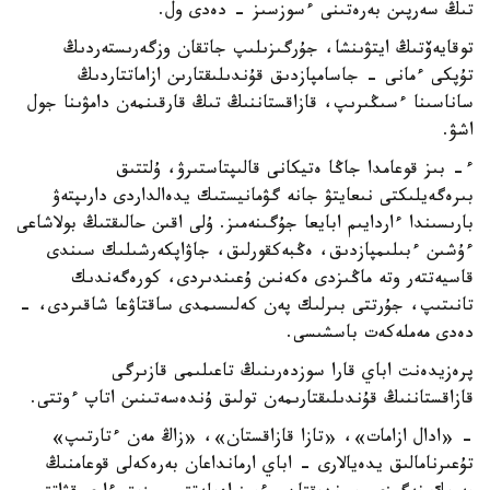
تىڭ سەرپىن بەرەتىنى ءسوزسىز - دەدى ول.
توقايەۆتىڭ ايتۋىنشا، جۇرگىزىلىپ جاتقان وزگەرىستەردىڭ
تۇپكى ءمانى - جاسامپازدىق قۇندىلىقتارىن ازاماتتاردىڭ
ساناسىنا ءسىڭىرىپ، قازاقستاننىڭ تىڭ قارقىنمەن دامۋىنا جول
اشۋ.
ء- بىز قوعامدا جاڭا ەتيكانى قالىپتاستىرۋ، ۇلتتىق
بىرەگەيلىكتى نىعايتۋ جانە گۋمانيستىك يدەالداردى دارىپتەۋ
بارىسىندا ءاردايىم ابايعا جۇگىنەمىز. ۇلى اقىن حالىقتىڭ بولاشاعى
ءۇشىن ءبىلىمپازدىق، ەڭبەكقورلىق، جاۋاپكەرشىلىك سىندى
قاسيەتتەر وتە ماڭىزدى ەكەنىن ۇعىندىردى، كورەگەندىك
تانىتىپ، جۇرتتى بىرلىك پەن كەلىسىمدى ساقتاۋعا شاقىردى، -
دەدى مەملەكەت باسشىسى.
پرەزيدەنت اباي قارا سوزدەرىنىڭ تاعىلىمى قازىرگى
قازاقستاننىڭ قۇندىلىقتارىمەن تولىق ۇندەسەتىنىن اتاپ ءوتتى.
- «ادال ازامات»، «تازا قازاقستان»، «زاڭ مەن ءتارتىپ»
تۇعىرنامالىق يدەيالارى - اباي ارمانداعان بەرەكەلى قوعامنىڭ