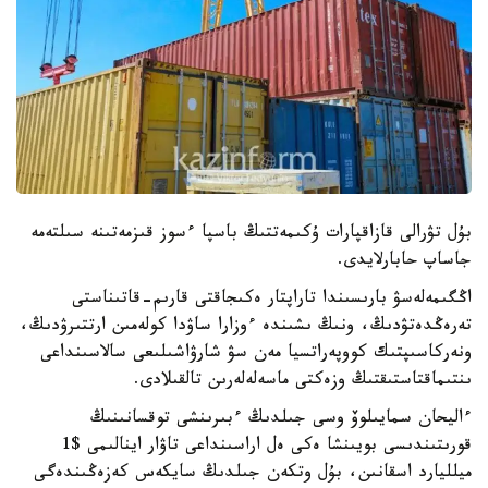
بۇل تۋرالى قازاقپارات ۇكىمەتتىڭ باسپا ءسوز قىزمەتىنە سىلتەمە
جاساپ حابارلايدى.
اڭگىمەلەسۋ بارىسىندا تاراپتار ەكىجاقتى قارىم-قاتىناستى
تەرەڭدەتۋدىڭ، ونىڭ ىشىندە ءوزارا ساۋدا كولەمىن ارتتىرۋدىڭ،
ونەركاسىپتىك كووپەراتسيا مەن سۋ شارۋاشىلىعى سالاسىنداعى
ىنتىماقتاستىقتىڭ وزەكتى ماسەلەلەرىن تالقىلادى.
ءاليحان سمايىلوۆ وسى جىلدىڭ ءبىرىنشى توقسانىنىڭ
قورىتىندىسى بويىنشا ەكى ەل اراسىنداعى تاۋار اينالىمى $1
ميلليارد اسقانىن، بۇل وتكەن جىلدىڭ سايكەس كەزەڭىندەگى