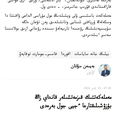
بەرىك نەگىزى. سوندىقتان، ءبىز ادىلەتتى، وزىق ءارى قۋاتتى
قازاقستاندى قۇرىپ جاتىرمىز، - دەدى ول.
مەملەكەت باسشىسى ۇلى ويشىلدىڭ مول مۇراسى الداعى ۋاقىتتا دا
وسكەلەڭ ۇرپاقتى شىنايى وتانشىلدىق پەن تۋعان ەلگە
سۇيىسپەنشىلىك رۋحىندا تاربيەلەۋ ىسىندە رۋحاني ازىق بولاتىنىنا
سەنىم ءبىلدىردى.
بيلىك جانە ساياسات
اقوردا
قاسىم-جومارت توقايەۆ
بەيسەن سۇلتان
اۆتور
07:45, 10 تامىز 2026
مەملەكەتتىك قىزمەتشىلەر قانداي زاڭ
بۇزۋشىلىقتارعا ءجيى جول بەرەدى