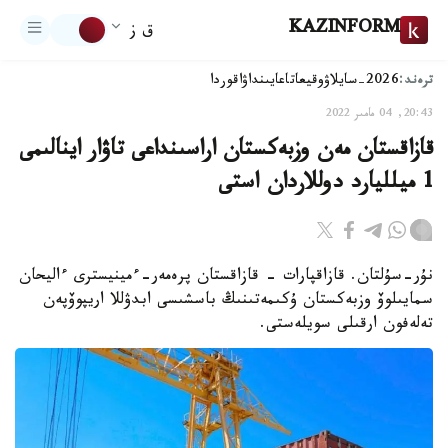
KAZINFORM
ق ز
ترەند:
2026-سايلاۋ
وقيعا
تاعايىنداۋ
اقوردا
20:43, 04 مامىر 2022
قازاقستان مەن وزبەكستان اراسىنداعى تاۋار اينالىمى
1 ميلليارد دوللاردان استى
نۇر-سۇلتان. قازاقپارات - قازاقستان پرەمەر-ءمينيسترى ءاليحان
سمايىلوۆ وزبەكستان ۇكىمەتىنىڭ باسشىسى ابدۋللا اريپوۆپەن
تەلەفون ارقىلى سويلەستى.