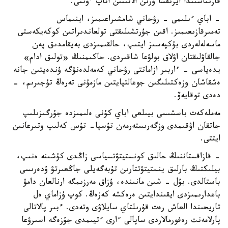
قازىناسىندا ايرىقشا ورىن الاتىنىن اتاپ ءوتتى.
- اباي ءىلىمى - رۋحاني شامشىراعىمىز، اينىماس
تەمىرقازىعىمىز. اقىن جۇرتشىلىقتى تولعاندىراتىن كوكەيكەستى
ماسەلەلەردى بۇكپەسىز ايتىپ، حالقىمىزدى بەيقامدىق پەن
جالقاۋلىقتان اۋلاق بولۋعا شاقىردى. حاكىمنىڭ «تولىق ادام»
يدەياسى - ءاربىر ازاماتتى رۋحاني كەمەلدەنۋگە ۇندەيتىن جانە
ەشقاشان وزەكتىلىگىن جوعالتپايتىن مازمۇنى تەرەڭ تۇجىرىم، -
دەدى توقايەۆ.
مەملەكەت باسشىسى بيىلعى اباي كۇنى ەلىمىزدە جۇرگىزىلىپ
جاتقان اۋقىمدى وزگەرىستەرمەن تۇسپا- تۇس كەلىپ وتىرعانىن
ايتتى.
- قازاقستاننىڭ حالىق كونستيتۋتسياسى زاڭدى كۇشىنە ەنىپ،
بيلىكتىڭ بارلىق ينستيتۋتتارىن تۇبەگەيلى جاڭعىرتۋ ۇدەرىسى
باستالدى. بۇل - شىن مانىندە، ۇزاق مەرزىمگە ارنالعان دامۋ
باعدارىمىزدى ايقىندايتىن ەرەكشە كەزەڭ. كوپ ۇزاماي ەل
تاريحىندا العاش رەت قۇرىلتاي سايلاۋى وتەدى. ءبىر پالاتالى
پارلامەنت رەفورمالاردى ساپالى ءارى ءتيىمدى جۇزەگە اسىرۋعا