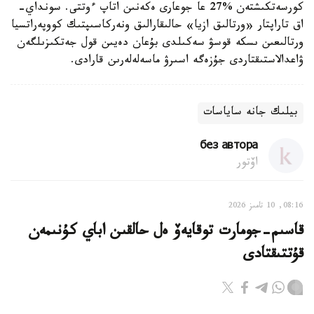
كورسەتكىشتەن %27 عا جوعارى ەكەنىن اتاپ ءوتتى. سونداي-
اق تاراپتار «ورتالىق ازيا» حالىقارالىق ونەركاسىپتىك كووپەراتسيا
ورتالىعىن ىسكە قوسۋ سەكىلدى بۇعان دەيىن قول جەتكىزىلگەن
ۋاعدالاستىقتاردى جۇزەگە اسىرۋ ماسەلەلەرىن قارادى.
بيلىك جانە ساياسات
без автора
اۆتور
08:16, 10 تامىز 2026
قاسىم-جومارت توقايەۆ ەل حالقىن اباي كۇنىمەن
قۇتتىقتادى