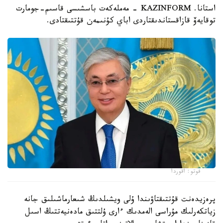
استانا. KAZINFORM - مەملەكەت باسشىسى قاسىم-جومارت
توقايەۆ قازاقستاندىقتاردى اباي كۇنىمەن قۇتتىقتادى.
فوتو: اقوردا
پرەزيدەنت قۇتتىقتاۋىندا ۇلى ويشىلدىڭ شىعارماشىلىق جانە
زياتكەرلىك مۇراسى الەمدىك ءارى ۇلتتىق مادەنيەتتىڭ اسىل