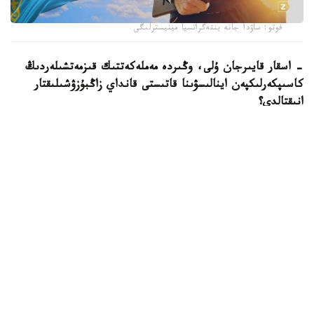
فوتو: ساۋدا جانە ينتەگراتسيا مينيسترلىگى
- اسقار قايىرجان ۇلى، وڭىردە مەملەكەتتىك قىزمەتشىلەردىڭ
كاسىپكەرلىكپەن اينالىسۋىنا قاتىستى قانداي زاڭبۇزۋشىلىقتار
انىقتالدى؟
- ءيا، ەكى دەرەك انىقتالىپ وتىر. ءبىرىنشى جاعدايدا سوتتىڭ
زاڭدى كۇشىنە ەنگەن شەشىمى نەگىزىندە مەملەكەتتىك
قىزمەتشى زاڭ تالاپتارىن بۇزعان تەرىس قىلىعى ءۇشىن
مەملەكەتتىك قىزمەتتەن بوساتىلدى.
ەكىنشى جاعدايدا مەملەكەتتىك قىزمەتشى بالا كۇتىمى بويىنشا
دەمالىستا ءجۇرىپ، جەكە كاسىپكەر رەتىندە تىركەلگەن. ءىستى
قاراۋ ناتيجەسىندە سوت ونى قازاقستان رەسپۋبليكاسىنىڭ
اكىمشىلىك قۇقىق بۇزۋشىلىق تۋرالى كودەكسىنىڭ 154-بابى
بويىنشا اكىمشىلىك جاۋاپكەرشىلىككە تارتىپ، 605 مىڭ تەڭگە
مولشەرىندە ايىپپۇل سالدى.