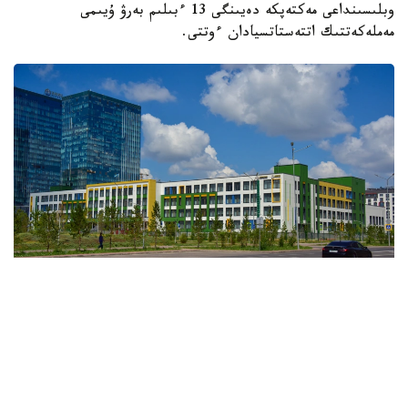
وبلىسىنداعى مەكتەپكە دەيىنگى 13 ءبىلىم بەرۋ ۇيىمى
مەملەكەتتىك اتتەستاتسيادان ءوتتى.
فوتو: اعىباي اياپبەرگەنوۆ / Kazinform
وبلىستىق ءبىلىم ساپاسىن قامتاماسىز ەتۋ دەپارتامەنتىنىڭ
مالىمەتىنە سۇيەنسەك، 9 ۇيىم نەمەسە %69,3 ى سىناقتان