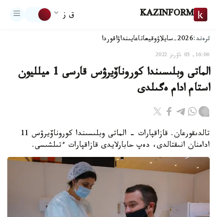
KAZINFORM
ق ز
ترەند:
2026-سايلاۋ
وقيعا
تاعايىنداۋ
اقوردا
16:06, 05 ناۋرىز 2022
الماتى وبلىسىندا كوروناۆيرۋس قارسى 1 ميلليون
استام ادام ەگىلدى
تالدىقورعان. قازاقپارات - الماتى وبلىسىندا كوروناۆيرۋس 11
ادامنان انىقتالدى، دەپ حابارلايدى قازاقپارات ءتىلشىسى.