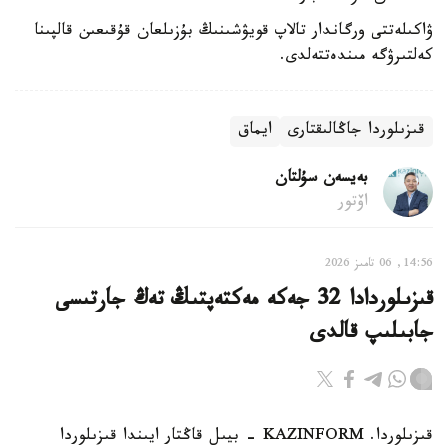
ۋاكىلەتتى ورگاندار تالاپ قويۋشىنىڭ بۇزىلعان قۇقىعىن قالپىنا
كەلتىرۋگە مىندەتتەلدى.
قىزىلوردا جاڭالىقتارى
ايماق
بەيسەن سۇلتان
اۆتور
14:56, 06 تامىز 2026
قىزىلوردادا 32 جەكە مەكتەپتىڭ تەڭ جارتىسى
جابىلىپ قالدى
قىزىلوردا. KAZINFORM - بيىل قاڭتار ايىندا قىزىلوردا