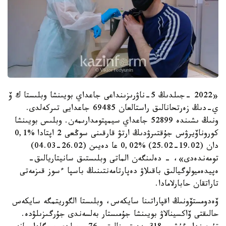
«2022 -جىلدىڭ 5-ناۋرىزىنداعى جاعداي بويىنشا وبلىستا ك ۆ
ي-دىڭ زەرتحانالىق راستالعان 69485 جاعدايى تىركەلدى.
ونىڭ ىشىندە 52899 جاعداي سيمپتومدارىمەن. وبلىس بويىنشا
كوروناۆيرۋس جۇقتىرۋدىڭ ارتۋ قارقىنى سوڭعى 2 اپتادا %0,1
دان (19.02-25.02) %0,02 عا دەيىن (26.02-04.03)
تومەندەدى»، - دەلىنگەن الماتى وبلىستىق سانيتاريالىق-
ەپيدەميولوگيالىق باقىلاۋ دەپارتامەنتىنىڭ باسپا ءسوز قىزمەتى
تاراتقان حابارلامادا.
ۆەدومستۆونىڭ اقپاراتىنا سايكەس، وبلىستا الگوريتمگە سايكەس
حالىقتى ۆاكسينالاۋ بويىنشا جۇمىستار بەلسەندى جۇرگىزىلۋدە.