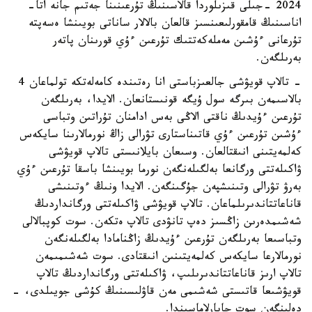
2024 -جىلى قىزىلوردا قالاسىنىڭ تۇرعىنىنا جەتىم جانە اتا-
اناسىنىڭ قامقورلىعىنسىز قالعان بالالار ساناتى بويىنشا ەسەپتە
تۇرعانى ءۇشىن مەملەكەتتىك تۇرعىن ءۇي قورىنان پاتەر
بەرىلگەن.
- تالاپ قويۋشى جالعىزباستى انا رەتىندە كامەلەتكە تولماعان 4
بالاسىمەن بىرگە سول ۇيگە قونىستانعان. الايدا، بەرىلگەن
تۇرعىن ءۇيدىڭ ناقتى الاڭى بەس ادامنان تۇراتىن وتباسى
ءۇشىن تۇرعىن ءۇي قاتىناستارى تۋرالى زاڭ نورمالارىنا سايكەس
كەلمەيتىنى انىقتالعان. وسىعان بايلانىستى تالاپ قويۋشى
ۋاكىلەتتى ورگانعا بەلگىلەنگەن نورما بويىنشا باسقا تۇرعىن ءۇي
بەرۋ تۋرالى وتىنىشپەن جۇگىنگەن. الايدا ونىڭ ءوتىنىشى
قاناعاتتاندىرىلماعان. تالاپ قويۋشى ۋاكىلەتتى ورگانداردىڭ
شەشىمدەرىن زاڭسىز دەپ تانۋدى تالاپ ەتكەن. سوت كوپبالالى
وتباسىعا بەرىلگەن تۇرعىن ءۇيدىڭ زاڭنامادا بەلگىلەنگەن
نورمالارعا سايكەس كەلمەيتىنىن انىقتادى. سوت شەشىمىمەن
تالاپ ارىز قاناعاتتاندىرىلىپ، ۋاكىلەتتى ورگانداردىڭ تالاپ
قويۋشىعا قاتىستى شەشىمى مەن قاۋلىسىنىڭ كۇشى جويىلدى، -
دەلىنگەن سوت حابارلاماسىندا.