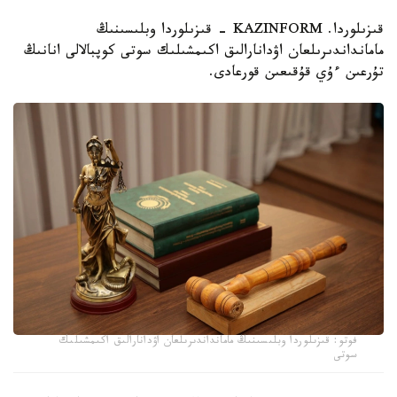
قىزىلوردا. KAZINFORM - قىزىلوردا وبلىسىنىڭ
مامانداندىرىلعان اۋدانارالىق اكىمشىلىك سوتى كوپبالالى انانىڭ
تۇرعىن ءۇي قۇقىعىن قورعادى.
فوتو: قىزىلوردا وبلىسىنىڭ مامانداندىرىلعان اۋدانارالىق اكىمشىلىك
سوتى