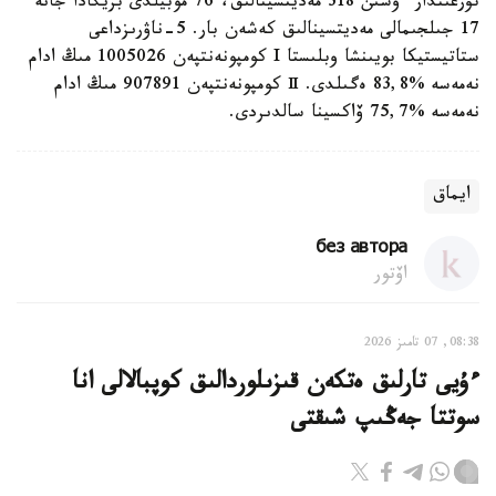
تۇرعىندار ءۇشىن 318 مەديتسينالىق، 76 موبيلدى بريگادا جانە
17 جىلجىمالى مەديتسينالىق كەشەن بار. 5-ناۋرىزداعى
ستاتيستيكا بويىنشا وبلىستا I كومپونەنتپەن 1005026 مىڭ ادام
نەمەسە %83,8 ەگىلدى. Ⅱ كومپونەنتپەن 907891 مىڭ ادام
نەمەسە %75,7 ۆاكسينا سالدىردى.
ايماق
без автора
اۆتور
08:38, 07 تامىز 2026
ءۇيى تارلىق ەتكەن قىزىلوردالىق كوپبالالى انا
سوتتا جەڭىپ شىقتى