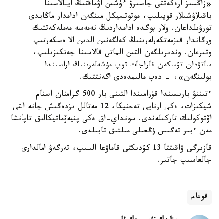
«زاڭسىز ارەكەتتى جاسىرۋ ءۇشىن اۋماقتىڭ اينالاسىنا
باقىلاۋشىلار قويىلىپ، موتوتسيكل مىنگەن ادامدار ماڭايدى
تورۋىلداعان. ولار بوگدە ادامداردىڭ نەمەسە مەملەكەتتىك
ورگاندار قىزمەتكەرلەرىنىڭ كەلگەنىن الدىن الا ەسكەرتىپ
وتىرعان. وندىرىلگەن التىن الماتى قالاسىنا جەتكىزىلىپ،
ساتۋدان تۇسكەن قاراجات توپ مۇشەلەرىنىڭ اراسىندا
بولىنگەن»، - دەپ مالىمدەدى اگەنتتىك.
ءتىنتۋ بارىسىندا قۇرامىندا التىنى بار 500 گرامنان استام
شيكىزات، ەكى ارنايى تەحنيكا، 12 مەتالل ىزدەگىش جانە التى
اۆتوكولىك تاركىلەندى. سونداي-اق ەكى پنيەۆماتيكالىق تاپانشا
مەن ءبىر تەگىس ۇڭعىلى مىلتىق تابىلدى.
قازىرگى ۋاقىتتا 13 كۇدىكتى قاماۋعا الىنىپ، تەرگەۋ امالدارى
جالعاسىپ جاتىر.
قوعام