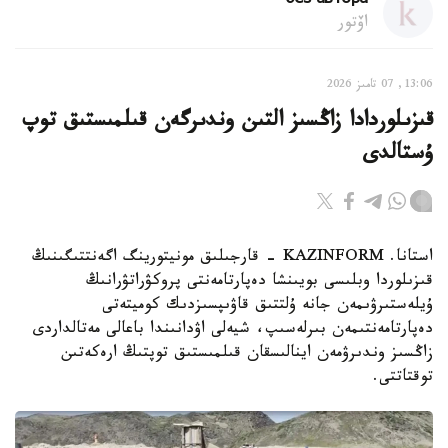
без автора
اۆتور
13:06, 07 تامىز 2026
قىزىلوردادا زاڭسىز التىن وندىرگەن قىلمىستىق توپ
ۇستالدى
استانا. KAZINFORM - قارجىلىق مونيتورينگ اگەنتتىگىنىڭ
قىزىلوردا وبلىسى بويىنشا دەپارتامەنتى پروكۋراتۋرانىڭ
ۇيلەستىرۋىمەن جانە ۇلتتىق قاۋىپسىزدىك كوميتەتى
دەپارتامەنتىمەن بىرلەسىپ، شيەلى اۋدانىندا باعالى مەتالداردى
زاڭسىز وندىرۋمەن اينالىسقان قىلمىستىق توپتىڭ ارەكەتىن
توقتاتتى.