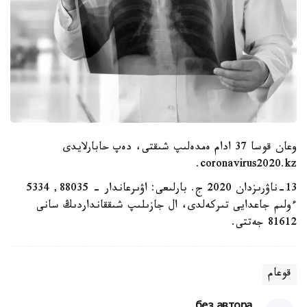
وعان قوسا 37 ادام ەمدەلىپ شىقتى، دەپ حابارلايدى
coronavirus2020.kz.
13-ناۋرىزدان 2020 ج. بارلىعى: اۋىرعاندار - 88035, 5334
ءولىم جاعدايى تىركەلدى، ال جازىلىپ شىققانداردىڭ سانى
81612 جەتتى.
قوعام