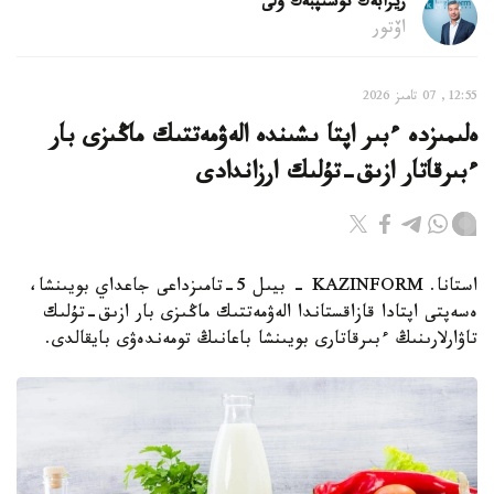
ريزابەك نۇسىپبەك ۇلى
اۆتور
12:55, 07 تامىز 2026
ەلىمىزدە ءبىر اپتا ىشىندە الەۋمەتتىك ماڭىزى بار
ءبىرقاتار ازىق-تۇلىك ارزاندادى
استانا. KAZINFORM - بيىل 5-تامىزداعى جاعداي بويىنشا،
ەسەپتى اپتادا قازاقستاندا الەۋمەتتىك ماڭىزى بار ازىق-تۇلىك
تاۋارلارىنىڭ ءبىرقاتارى بويىنشا باعانىڭ تومەندەۋى بايقالدى.