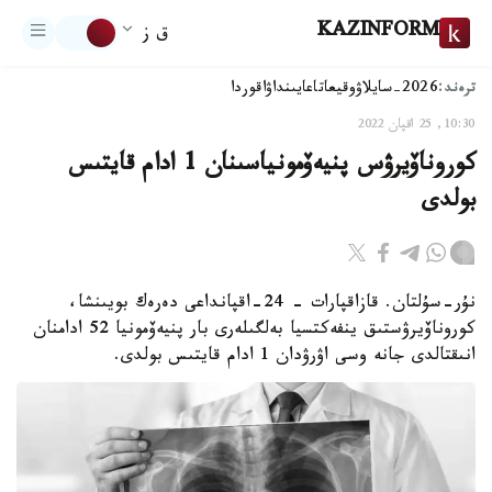
KAZINFORM
ق ز
ترەند:
2026-سايلاۋ
وقيعا
تاعايىنداۋ
اقوردا
10:30, 25 اقپان 2022
كوروناۆيرۋس پنيەۆمونياسىنان 1 ادام قايتىس
بولدى
نۇر-سۇلتان. قازاقپارات – 24-اقپانداعى دەرەك بويىنشا،
كوروناۆيرۋستىق ينفەكتسيا بەلگىلەرى بار پنيەۆمونيا 52 ادامنان
انىقتالدى جانە وسى اۋرۋدان 1 ادام قايتىس بولدى.