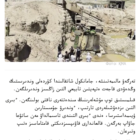
Фото: ҚМА
تەرگەۋ مالىمەتىنشە، جامانكول شاتقالىندا كۇردەلى وندىرىستىك
وڭدەۋدى قاجەت ەتپەيتىن تابيعي التىن زاڭسىز وندىرىلگەن.
قىلمىستىق توپ مۇشەلەرىنىڭ مىندەتتەرى ناقتى بولىنگەن. ءبىرى
التىن ىزدەۋشىلەردى تارتىپ، ءوندىرۋ جۇمىستارىن
ۇيىمداستىرسا، ەندى ءبىرى التىندى تاسىمالداۋ مەن ساتۋعا
جاۋاپ بەرگەن. قالعاندارى قاۋىپسىزدىكتى قامتاماسىز ەتىپ
وتىرعان.