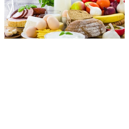
فوتو: ۇلتتىق ستاتيستيكا بيۋروسى
ۇلتتىق ستاتيستيكا بيۋروسى مالىمەتىنشە، اپتا ىشىندە قيار
(-2,4 پايىز)، اق قىرىققابات (-2,1 پايىز)، قىزاناق، كارتوپ
(-1,7 پايىز)، سۇيەكسىز سيىر ەتى (-0,4 پايىز)، الما (-0,3
پايىز)، قاراقۇمىق جارماسى (-0,2 پايىز)، قايماق (-0,1 پايىز)
باعالارى تومەندەدى.
ءبىرىنشى سۇرىپتى بيداي ۇنىنان پىسىرىلگەن نان، سۇيەكتى
سيىر ەتى، تاۋىق ەتى، قۇس ەتى، ەت فارشى، سۇزبە، ايران
جانە شاي باعالارى اپتادا وزگەرىسسىز قالدى.
وڭىرلەر بولىنىسىندە ەلدىڭ ءبىرقاتار قالاسىندا دەفلياتسيالىق