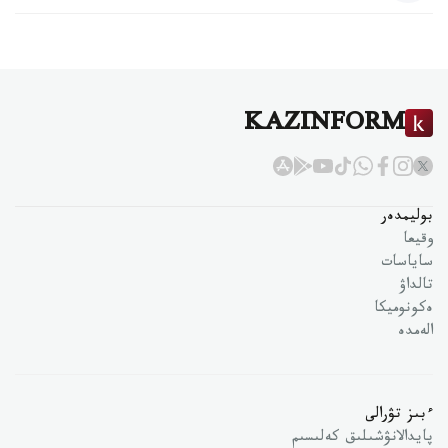
KAZINFORM
بوليمدەر
وقيعا
ساياسات
تالداۋ
ەكونوميكا
الەمدە
ءبىز تۋرالى
پايدالانۋشىلىق كەلىسىم