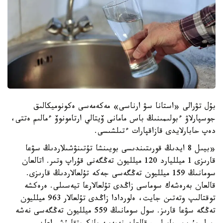
بۇل تۋرالى «استانا سۋ ارناسى» مەكەمەسى ەكونوميكالىق
جوسپارلاۋ ءبولىمىنىڭ باس مامانى ۆيتالي ارتامونوۆ ءمالىم ەتتى،
دەپ حابارلايدى قازاقپارات ءتىلشىسى.
«بيىل 8 ايدىڭ قورىتىندىسى بويىنشا تۇتىنۋشىلاردىڭ سۋعا
قارىزى 1 ميلليارد 120 ميلليون تەڭگەنى قۇراپ وتىر. اتالعان
سومانىڭ 159 ميلليون تەڭگەسى جەكە تۇلعالاردىڭ قارىزى.
قالعان بەرەشەك سوماسى زاڭدى تۇلعالارعا تيەسىلى. ەرەكشە
توقتالىپ وتەتىن جايت، ەلوردادا زاڭدى تۇلعالار 963 ميلليون
تەڭگە سۋعا قارىز. سول سومانىڭ 559 ميلليون تەڭگەسى نەشە