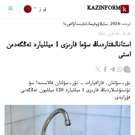
KAZINFORM
ق ز
ترەند:
2026-سايلاۋ
وقيعا
تاعايىنداۋ
اقوردا
20:28, 05 قازان 2021
استانالىقتاردىڭ سۋعا قارىزى 1 ميلليارد تەڭگەدەن
استى
نۇر-سۇلتان. قازاقپارات - نۇر-سۇلتان قالاسىندا سۋ
تۇتىنۋشىلاردىڭ قارىزى 1 ميلليارد 120 ميلليون تەڭگەنى
قۇرايدى.