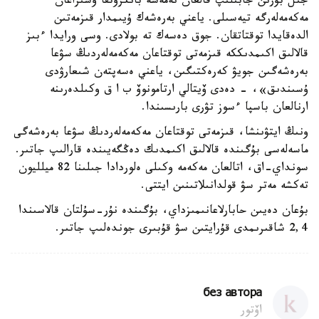
جىل بۇرىن جابىلىپ قالعان نەمەسە بانكروتقا ۇشىراعان
مەكەمەلەرگە تيەسىلى. ياعني بەرەشەك ۇيىمدار قىزمەتىن
الدەقايدا توقتاتقان. جوق دەسەك تە بولادى. وسى ورايدا ءبىز
قالالىق اكىمدىككە قىزمەتى توقتاعان مەكەمەلەردىڭ سۋعا
بەرەشەگىن جويۋ كەرەكتىگىن، ياعني ەسەپتەن شىعارۋدى
ۇسىندىق»، - دەدى ۆيتالي ارتامونوۆ ب ا ق وكىلدەرىنە
ارنالعان باسپا ءسوز تۋرى بارىسىندا.
ونىڭ ايتۋىنشا، قىزمەتى توقتاعان مەكەمەلەردىڭ سۋعا بەرەشەگى
ماسەلەسى بۇگىندە قالالىق اكىمدىك دەڭگەيىندە قارالىپ جاتىر.
سونداي-اق، اتالعان مەكەمە وكىلى ەلوردادا جىلىنا 82 ميلليون
تەكشە مەتر سۋ قولدانىلاتىنىن ايتتى.
بۇعان دەيىن حابارلاعانىمىزداي، بۇگىندە نۇر-سۇلتان قالاسىندا
2,4 شاقىرىمدى قۇرايتىن سۋ قۇبىرى جوندەلىپ جاتىر.
без автора
اۆتور