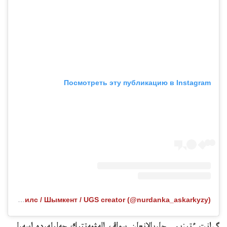
Посмотреть эту публикацию в Instagram
Публикация от SMM / Рилс / Шымкент / UGS creator (@nurdanka_askarkyzy)