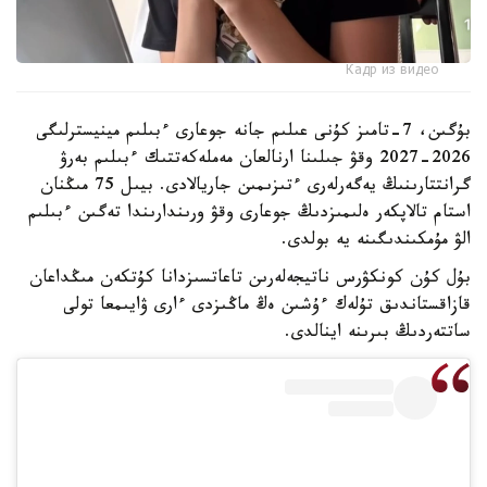
Кадр из видео
بۇگىن، 7-تامىز كۇنى عىلىم جانە جوعارى ءبىلىم مينيسترلىگى
2026-2027 وقۋ جىلىنا ارنالعان مەملەكەتتىك ءبىلىم بەرۋ
گرانتتارىنىڭ يەگەرلەرى ءتىزىمىن جاريالادى. بيىل 75 مىڭنان
استام تالاپكەر ەلىمىزدىڭ جوعارى وقۋ ورىندارىندا تەگىن ءبىلىم
الۋ مۇمكىندىگىنە يە بولدى.
بۇل كۇن كونكۋرس ناتيجەلەرىن تاعاتسىزدانا كۇتكەن مىڭداعان
قازاقستاندىق تۇلەك ءۇشىن ەڭ ماڭىزدى ءارى ۋايىمعا تولى
ساتتەردىڭ بىرىنە اينالدى.