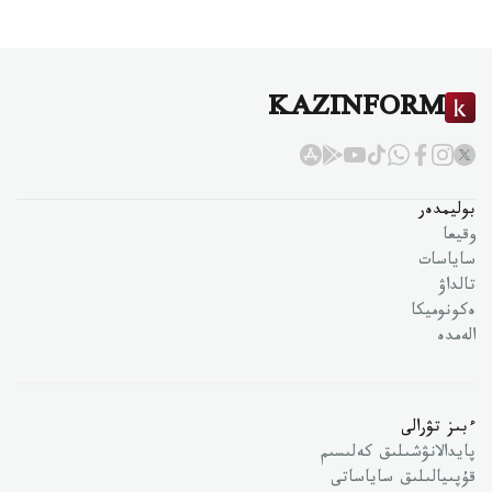
KAZINFORM
بوليمدەر
وقيعا
ساياسات
تالداۋ
ەكونوميكا
الەمدە
ءبىز تۋرالى
پايدالانۋشىلىق كەلىسىم
قۇپىيالىلىق ساياساتى