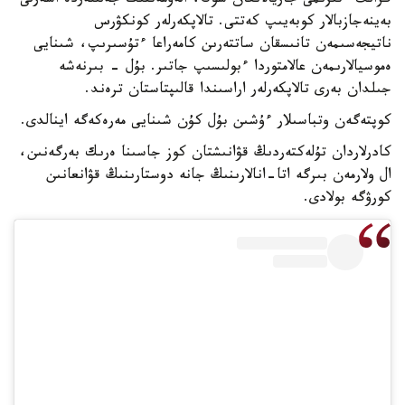
گرانت ءتىزىمى جاريالانعان سوڭ، الەۋمەتتىك جەلىلەردە اسەرلى
بەينەجازبالار كوبەيىپ كەتتى. تالاپكەرلەر كونكۋرس
ناتيجەسىمەن تانىسقان ساتتەرىن كامەراعا ءتۇسىرىپ، شىنايى
ەموسيالارىمەن عالامتوردا ءبولىسىپ جاتىر. بۇل - بىرنەشە
جىلدان بەرى تالاپكەرلەر اراسىندا قالىپتاستان ترەند.
كوپتەگەن وتباسىلار ءۇشىن بۇل كۇن شىنايى مەرەكەگە اينالدى.
كادرلاردان تۇلەكتەردىڭ قۋانىشتان كوز جاسىنا ەرىك بەرگەنىن،
ال ولارمەن بىرگە اتا-انالارىنىڭ جانە دوستارىنىڭ قۋانعانىن
كورۋگە بولادى.