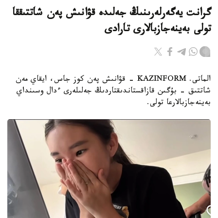
گرانت يەگەرلەرىنىڭ جەلىدە قۋانىش پەن شاتتىققا
تولى بەينەجازبالارى تارادى
الماتى. KAZINFORM - قۋانىش پەن كوز جاس، ايقاي مەن
شاتتىق - بۇگىن قازاقستاندىقتاردىڭ جەلىلەرى ءدال وسىنداي
بەينەجازبالارعا تولى.