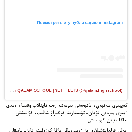
Посмотреть эту публикацию в Instagram
Публикация от QALAM SCHOOL | ҰБТ | IELTS (@qalam.highschool)
كەيبىرى سەنبەي، ناتيجەنى بىرنەشە رەت قايتالاپ وقىسا، ەندى
ءبىرى بىردەن تۋعان-تۋىستارىنا قوڭىراۋ شالىپ، قۋانىشتى
جاڭالىقپەن ءبولىستى.
جەلى قولدانۋشىلارى دا ءومىردىڭ جاڭا كەزەڭىنە قادام باسقان