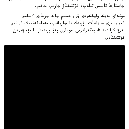
جاستارعا تابىس تىلەپ، قۇتتىقتاۋ جازىپ جاتىر.
مۇنداي بەينەروليكتەردى ق ر عىلىم جانە جوعارى ءبىلىم
ءمينيسترى ساياسات نۇربەك تا جاريالاپ، مەملەكەتتىك ءبىلىم
بەرۋ گرانتىنىڭ يەگەرلەرىن جوعارى وقۋ ورىندارىنا تۇسۋىمەن
قۇتتىقتادى.