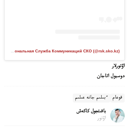
Публикация от Региональная Служба Коммуникаций СКО (@rsk.sko.kz)
اۆتورلار
دوسبول اتاجان
قوعام
ءبىلىم جانە عىلىم
باقىتجول كاكەش
اۆتور