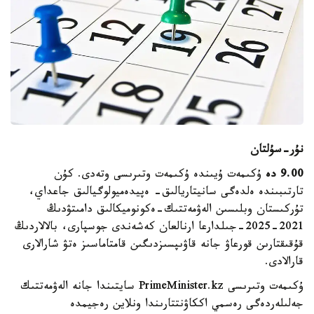
نۇر-سۇلتان
9.00 دە
ۇكىمەت ۇيىندە ۇكىمەت وتىرىسى وتەدى. كۇن
تارتىبىندە ەلدەگى سانيتاريالىق- ەپيدەميولوگيالىق جاعداي،
تۇركىستان وبلىسىن الەۋمەتتىك-ەكونوميكالىق دامىتۋدىڭ
2021-2025-جىلدارعا ارنالعان كەشەندى جوسپارى، بالالاردىڭ
قۇقىقتارىن قورعاۋ جانە قاۋىپسىزدىگىن قامتاماسىز ەتۋ شارالارى
قارالادى.
ۇكىمەت وتىرىسى PrimeMinister.kz سايتىندا جانە الەۋمەتتىك
جەلىلەردەگى رەسمي اككاۋنتتارىندا ونلاين رەجيمدە