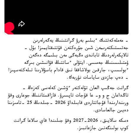
- مەملەكەتتىك ءبىلىم بەرۋ گرانتىنىڭ يەگەرلەرىن
جەتىستىكتەرىمەن شىن جۇرەكتەن قۇتتىقتايمىز! بۇل -
تالاپكەرلەردىڭ تاباندى ەڭبەگى مەن بىلىمگە دەگەن
ۇمتىلىسىنىڭ جەمىسى. ايتۋلى ءساتتىڭ قۋانىشىن بىرگە
ءبولىسىپ، جارقىن بولاشاققا نىق قادام باسۋلارىنا تىلەكتەسپىز!
- دەپ جازدى ساياسات نۇربەك.
گرانت جەڭىپ العان تۇلەكتەر ءۇشىن كەلەسى كەزەڭ -
تاڭداعان ج و و- عا قۇجات تاپسىرۋ. قازاقستاننىڭ جوعارى وقۋ
ورىندارىندا قۇجاتتاردى قابىلداۋ 2026 -جىلدىڭ 25 -تامىزىنا
دەيىن جالعاسادى.
ەسكە سالايىق، 2026-2027 وقۋ جىلىندا قاي سالاعا گرانت
كوپ بولىنگەنىن جازعانبىز.