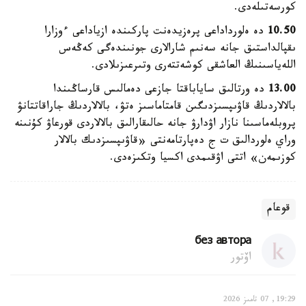
كورسەتىلەدى.
10.50
دە ەلورداداعى پرەزيدەنت پاركىندە ازياداعى ءوزارا
ىقپالداستىق جانە سەنىم شارالارى جونىندەگى كەڭەس
اللەياسىنىڭ العاشقى كوشەتتەرى وتىرعىزىلادى.
13.00
دە ورتالىق ساياباقتا جازعى دەمالىس قارساڭىندا
بالالاردىڭ قاۋىپسىزدىگىن قامتاماسىز ەتۋ، بالالاردىڭ جاراقاتتانۋ
پروبلەماسىنا نازار اۋدارۋ جانە حالىقارالىق بالالاردى قورعاۋ كۇنىنە
وراي ەلوردالىق ت ج دەپارتامەنتى «قاۋىپسىزدىك بالالار
كوزىمەن» اتتى اۋقىمدى اكسيا وتكىزەدى.
قوعام
без автора
اۆتور
19:29, 07 تامىز 2026