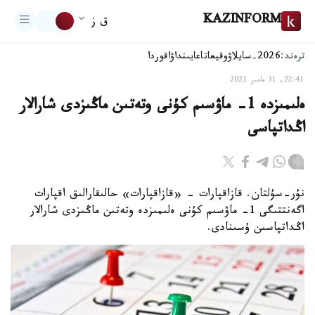
KAZINFORM
ق ز
ترەند:
2026-سايلاۋ
وقيعا
تاعايىنداۋ
اقوردا
22:41, 31 مامىر 2021
ەلىمىزدە 1- ماۋسىم كۇنى وتەتىن ماڭىزدى شارالار
اڭداتپاسى
نۇر-سۇلتان. قازاقپارات - «قازاقپارات» حالىقارالىق اقپارات
اگەنتتىگى 1- ماۋسىم كۇنى ەلىمىزدە وتەتىن ماڭىزدى شارالار
اڭداتپاسىن ۇسىنادى.