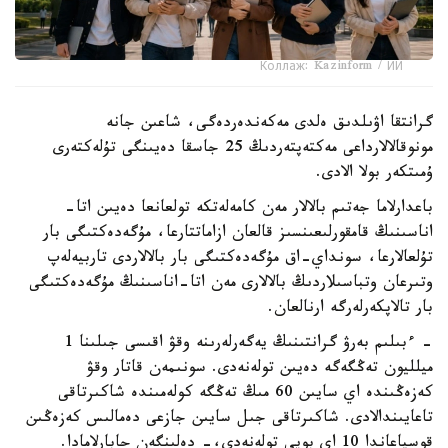
Коллаж: Kazinform / ИИ
گرانتقا اۋىلدىق ەلدى مەكەندەردەگى، شاعىن جانە
مونوقالالارداعى مەكتەپتەردىڭ 25 جاسقا دەيىنگى تۇلەكتەرى
ۇمىتكەر بولا الادى.
باعدارلاما جەتىم بالالار مەن كامەلەتكە تولعانعا دەيىن اتا-
اناسىنىڭ قامقورلىعىنسىز قالعان ازاماتتارعا، مۇگەدەكتىگى بار
تۇلعالارعا، سونداي-اق مۇگەدەكتىگى بار بالالاردى تاربيەلەپ
وتىرعان وتباسىلاردىڭ بالالارى مەن اتا-اناسىنىڭ مۇگەدەكتىگى
بار تالاپكەرلەرگە ارنالعان.
- ءبىلىم بەرۋ گرانتىنىڭ يەگەرلەرىنە وقۋ اقىسى جىلىنا 1
ميلليون تەڭگەگە دەيىن تولەنەدى. سونىمەن قاتار وقۋ
كەزەڭىندە اي سايىن 60 مىڭ تەڭگە كولەمىندە شاكىرتاقى
تاعايىندالادى. شاكىرتاقى جىل سايىن جازعى دەمالىس كەزەڭىن
قوسپاعاندا 10 اي بويى تولەنەدى،- دەلىنگەن حابارلامادا.