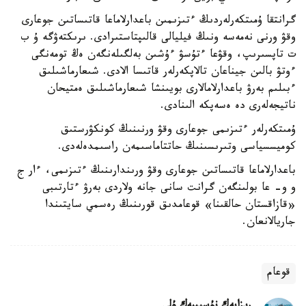
گرانتقا ۇمىتكەرلەردىڭ ءتىزىمىن باعدارلاماعا قاتىساتىن جوعارى
وقۋ ورنى نەمەسە ونىڭ فيليالى قالىپتاستىرادى. ىرىكتەۋگە ۇ ب
ت تاپسىرىپ، وقۋعا ءتۇسۋ ءۇشىن بەلگىلەنگەن ەڭ تومەنگى
ءوتۋ بالىن جيناعان تالاپكەرلەر قاتىسا الادى. شىعارماشىلىق
ءبىلىم بەرۋ باعدارلامالارى بويىنشا شىعارماشىلىق ەمتيحان
ناتيجەلەرى دە ەسەپكە الىنادى.
ۇمىتكەرلەر ءتىزىمى جوعارى وقۋ ورنىنىڭ كونكۋرستىق
كوميسسياسى وتىرىسىنىڭ حاتتاماسىمەن راسىمدەلەدى.
باعدارلاماعا قاتىساتىن جوعارى وقۋ ورىندارىنىڭ ءتىزىمى، ءار ج
و و- عا بولىنگەن گرانت سانى جانە ولاردى بەرۋ ءتارتىبى
«قازاقستان حالقىنا» قوعامدىق قورىنىڭ رەسمي سايتىندا
جاريالانعان.
قوعام