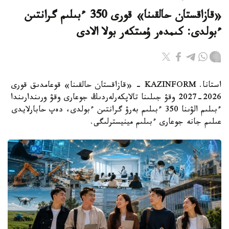
«قازاقستان حالقىنا» قورى 350 ءبىلىم گرانتىن
ءبولدى: كىمدەر ۇمىتكەر بولا الادى
استانا. KAZINFORM - «قازاقستان حالقىنا» قوعامدىق قورى
2026-2027 وقۋ جىلىنا تالاپكەرلەردىڭ جوعارى وقۋ ورىندارىندا
ءبىلىم الۋىنا 350 ءبىلىم بەرۋ گرانتىن ءبولدى، دەپ حابارلايدى
عىلىم جانە جوعارى ءبىلىم مينيسترلىگى.