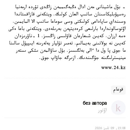
- بۇل ماشينانى مەن ادال ەڭبەگىممەن زاڭدى تۇردە ارمەنيا
رەسپۋبليكاسىنان ساتىپ العان كولىك. ويتكەنى قازاقستاندا
وسىنداي ساپاداعى كولىكتى وسى سوماعا ساتىپ الا المايمىن.
اۆتوسالونداردا بارلىعى كرەديتپەن بەرىلەدى. ويتكەنى باعا ەكى
ەسە ارزان. كەيىن شىعارعان قاۋلىسى زاڭسىز. 1 -ناۋرىزدان
كەيىن نە بولاتىنى بەيمالىم. تەمىر تۇلپار يەلەرىنە ايىپپۇل سالىنا
ما جوق پا ول دا ءالى بەلگىسىز. بۇل ساۋالمەن ىشكى ىستەر
مينيسترلىگىنە جۇگىندىك. ازىرگە جاۋاپ جوق.
www.24.kz
قوعام
без автора
اۆتور
15:08, 09 تامىز 2026