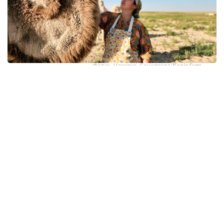
Фото: Назерке Саниязова/Kazinform
كەيىپكەرىمىز - ءبىر ەمەس، ەكى قىزىل ديپلومنىڭ يەسى.
ءبىرىنشى ماماندىعى - بۋحگالتەر- ەكونوميست، ەكىنشى
ماماندىعى - باستاۋىش سىنىپ ءمۇعالىمى. الايدا ول كارەرا
قۋعان جوق. ەكى ماماندىق بويىنشا جۇمىس ىستەمەدى. 14 جىل
بۇرىن قازالىعا كەلىن بولىپ ءتۇسىپ، سوندا ءوسىپ- ءوندى.
2019 -جىلدان بەرى جولداسىمەن بىرگە وسى اۋداننىڭ شاكەن
اۋىلدىق وكرۋگىنە قاراستى سايقۇدىق دەگەن مالشى اۋىلعا
كوشىپ، اتاكاسىپپەن اينالىسىپ كەلەدى.
- اۋەلگى كەزدە ءشوپ شاۋىپ، ونى ساتىپ كۇنەلتتىك. كەيىن
جەر الىپ، قوي، سيىر، جىلقى باسىن كوبەيتتىك. تۇيە