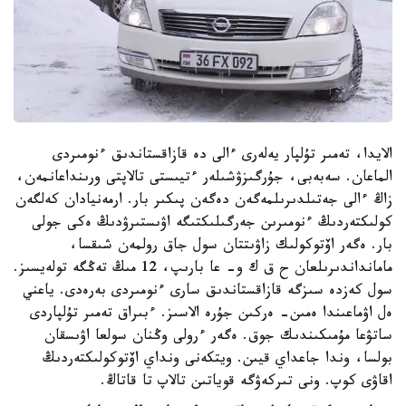
الايدا، تەمىر تۇلپار يەلەرى ءالى دە قازاقستاندىق ءنومىردى
الماعان. سەبەبى، جۇرگىزۋشىلەر ءتيىستى تالاپتى ورىنداعانمەن،
زاڭ ءالى جەتىلدىرىلمەگەن دەگەن پىكىر بار. ارمەنيادان كەلگەن
كولىكتەردىڭ ءنومىرىن جەرگىلىكتىگە اۋىستىرۋدىڭ ەكى جولى
بار. ەگەر اۆتوكولىك زاۋىتتان سول جاق رولمەن شىقسا،
مامانداندىرىلعان ح ق ك و- عا بارىپ، 12 مىڭ تەڭگە تولەيسىز.
سول كەزدە سىزگە قازاقستاندىق سارى ءنومىردى بەرەدى. ياعني
ەل اۋماعىندا ەمىن- ەركىن جۇرە الاسىز. ءبىراق تەمىر تۇلپاردى
ساتۋعا مۇمىكىندىك جوق. ەگەر ءرولى وڭنان سولعا اۋىسقان
بولسا، وندا جاعداي قيىن. ويتكەنى ونداي اۆتوكولىكتەردىڭ
اقاۋى كوپ. ونى تىركەۋگە قوياتىن تالاپ تا قاتاڭ.