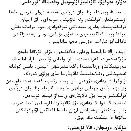
ەدۋارد ەدوكوۆ، تاۋەلسىز اۆتوموبيل وداعىنىڭ ءتوراعاسى
:
- مەنىڭ ويىمشا، وڭ جاق ءرولدى نەمەسە ءرولى تەرىس جاققا
اۋىستىرىلعان كولىكتەر وتە قاۋىپتى. سونداي- اق ارميان
كولىكتەرىنىڭ يەلەرى مىندەتتى تىركەۋلەرى جوق بولعاندىقتان
جولدا ويىنا كەلگەندەرىن ىستەۋى مۇمكىن. وسى رەتتە زاڭدى
قاتاڭداتۋ شاراسى دۇرىس دەپ سانايمىن.
ارينە، زاڭ بارلىعىنا ورتاق. دەگەنمەن، مۇنى قۇلاققا ىلمەي
جۇرگەندەر دە كەزدەسەدى. بار بولعانى ۇلتتىق ساراپتاما جانە
سەرتيفيكاتتاۋ ورتالىعىندا زاڭداستىرىلۋى ءتيىس. ياعني كولىك
تەحنيكالىق رەگلامەنتتىڭ تالاپتارىنا ساي بولۋى كەرەك.
اۆتوكولىك يەلەرى تۇراقتى تارتىپتە تىركەپ، كەدەندىك باج بەن
ۋتيليزاتسيالىق سومانى تولەۋى قاجەت. الايدا، وڭ جاق ءرولدى
كولىگىڭىز بولسا بۇل تالاپتاردى ورىنداۋ قيىنعا تۇسەدى.
شەتەلدىك كولىك يەلەرى بۇل تالاپتارعا قارسىلىق ءبىلىدىرىپ
وتىر. ويتكەنى ارمەنيادان ارزان باعاعا اكەلگەن اۆتوكولىكتى
ساتۋعا دا مۇمكىندىك جوق.
سۇلتان دوسجان، قالا تۇرعىنى: