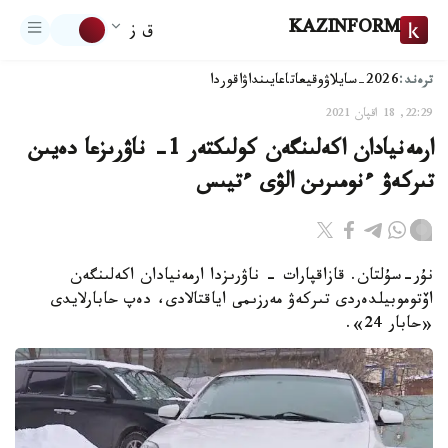
KAZINFORM
ق ز
ترەند:
2026-سايلاۋ
وقيعا
تاعايىنداۋ
اقوردا
22:29, 18 اقپان 2021
ارمەنيادان اكەلىنگەن كولىكتەر 1- ناۋرىزعا دەيىن
تىركەۋ ءنومىرىن الۋى ءتيىس
نۇر-سۇلتان. قازاقپارات - ناۋرىزدا ارمەنيادان اكەلىنگەن
اۆتوموبيلدەردى تىركەۋ مەرزىمى اياقتالادى، دەپ حابارلايدى
«حابار 24».