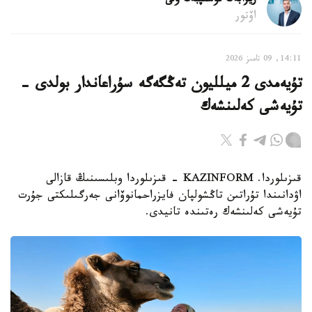
ريزابەك نۇسىپبەك ۇلى
اۆتور
14:11, 09 تامىز 2026
تۇيەمدى 2 ميلليون تەڭگەگە سۇراعاندار بولدى -
تۇيەشى كەلىنشەك
قىزىلوردا. KAZINFORM - قىزىلوردا وبلىسىنىڭ قازالى
اۋدانىندا تۇراتىن تاڭشولپان فايزراحمانوۆانى جەرگىلىكتى جۇرت
تۇيەشى كەلىنشەك رەتىندە تانيدى.