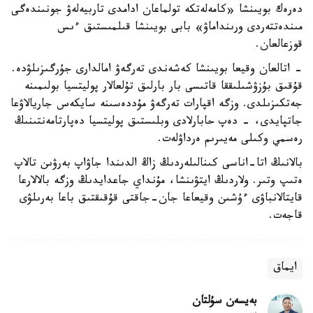
دەرەك بويىنشا «كامەلەتكە تولماعان ادامدى تاربيەلەۋ جونىندەگى
مىندەتتەردى ورىنداماۋ» بابى بويىنشا قىلمىستىق ءىس
قوزعالعان.
- اتالعان وقيعا بويىنشا كەشەندى تەرگەۋ امالدارى جۇرگىزىلۋدە.
قۇقىق بۇزۋشىلىققا قاتىسى بار بارلىق تۇلعالار پوليتسيا بولىمىنە
جەتكىزىلدى. وزگە اقپارات تەرگەۋ مۇددەسىنە سايكەس جاريالاۋعا
جاتپايدى، - دەپ حابارلادى وبلىستىق پوليتسيا دەپارتامەنتىنىڭ
رەسمي وكىلى مەيىرىم ەرداۋلەت.
بالانىڭ اتا-اناسى كىنالىلەردىڭ زاڭ الدىندا جاۋاپ بەرۋىن تالاپ
ەتىپ وتىر. ولاردىڭ ايتۋىنشا، مۇنداي جاعدايدىڭ وزگە بالالارعا
قايتالانباۋى ءۇشىن وقيعاعا جان-جاقتى قۇقىقتىق باعا بەرىلۋى
قاجەت.
ايماق
بەيسەن سۇلتان