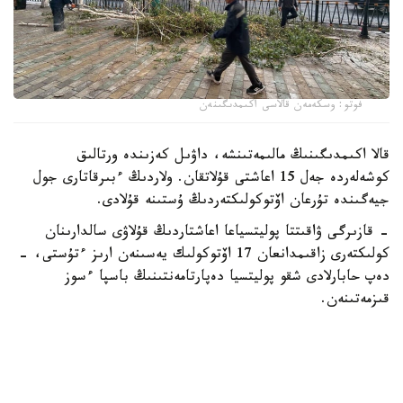
فوتو: وسكەمەن قالاسى اكىمدىگىنەن
قالا اكىمدىگىنىڭ مالىمەتىنشە، داۋىل كەزىندە ورتالىق
كوشەلەردە جەل 15 اعاشتى قۇلاتقان. ولاردىڭ ءبىرقاتارى جول
جيەگىندە تۇرعان اۆتوكولىكتەردىڭ ۇستىنە قۇلادى.
- قازىرگى ۋاقىتتا پوليتسياعا اعاشتاردىڭ قۇلاۋى سالدارىنان
كولىكتەرى زاقىمدانعان 17 اۆتوكولىك يەسىنەن ارىز ءتۇستى، -
دەپ حابارلادى شقو پوليتسيا دەپارتامەنتىنىڭ باسپا ءسوز
قىزمەتىنەن.
پوليتسياعا ءالى بارلىق زارداپ شەككەن كولىك يەلەرى جۇگىنىپ
ۇلگەرمەگەن بولۋى دا مۇمكىن.