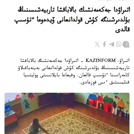
12:24, 07 تامىز 2026
اتىراۋدا جەكەمەنشىك بالاباقشا تاربيەشىسىنىڭ
بۇلدىرشىنگە كۇش قولدانعانى ۆيدەوعا ءتۇسىپ
قالدى
اتىراۋ. KAZINFORM - اتىراۋدا جەكەمەنشىك بالاباقشا
تاربيەشىسىنىڭ بۇلدىرشىنگە كۇش قولدانعانى بەينەباقىلاۋ
كامەراسىنا ءتۇسىپ قالعان. وقيعاعا بايلانىستى پوليتسيا
قىلمىستىق ءىس قوزعادى.