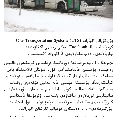
بۇل تۋرالى اقپارات City Transportation Systems (CTS)
كومپانياسىنىڭ Facebook-تەگى رەسمي اككاۋنتىندا
جاريالاندى، دەپ حابارلايدى قازاقپارات ءتىلشىسى.
«ەرتەڭ، 1-جەلتوقساندا ەلوردانىڭ قوعامدىق كولىكتەرى قالىپتى
رەجيمدە جۇمىسىن جالعاستىرادى. نۇر- سۇلتان قالاسىنىڭ باس
مەملەكەتتىك سانيتار دارىگەرىنىڭ قاۋلىسىنا سايكەس، قوعامدىق
كولىكتەردىڭ جۇمىسىنا جۇمىس جانە سەنبى كۇندەرى رۇقسات
بەرىلگەن. تەك دەمالىس كۇنى عانا تىيىم سالىنعان. تۇرعىنداردان
سانيتارلىق نورمالاردى ساقتاۋدى وتىنەمىز. اۆتوبۋسقا ماسكاسىز
كىرۋگە تىيىم سالىنعان. جولاقىسىن تولەۋ قولما- قول اقشاسىز
جۇرگىزىلەدى»، - دەلىنگەن كومپانيا تاراتقان اقپاراتتا.