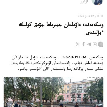
اۆتور
10:08, 07 تامىز 2026
وسكەمەندە داۋىلدان جيىرماعا جۋىق كولىك
ءبۇلىندى
وسكەمەن. KAZINFORM - وسكەمەندە داۋىل سالدارىنان
ۇستىنە اعاش قۇلاپ، زاقىمدانعان اۆتوكولىكتەردىڭ يەلەرىنەن
ىشكى ىستەر ورگاندارىنا وتىنىشتەر ءالى ءتۇسىپ جاتىر.