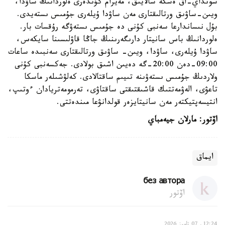
سونداي-اق ەسكە سالايىق، مەيرام كۇندەرى ەلوردانىڭ ساۋدا،
ويىن-ساۋىق ورتالىقتارى مەن ساۋدا ۇيلەرى جۇمىس ىستەيدى.
بۇل نىساندارعا سەنبى كۇنى دە جۇمىس ىستەۋگە رۇقسات بار.
ەلوردانىڭ باس سانيتار دارىگەرىنىڭ جاڭا قاۋلىسىنا سايكەس،
ساۋدا ۇيلەرى، ساۋدا، ويىن- ساۋىق ورتالىقتارى سەنبىدە ساعات
09:00-دەن 20:00-گە دەيىن اشىق بولادى. جەكسەنبى كۇنى
ولاردىڭ جۇمىس ىستەۋىنە تىيىم ساقتالادى. كەلۋشىلەر ماسكا
تاعۋى، الەۋمەتتىك قاشىقتىقتى ساقتاۋى، تەرمومەتريادان ءوتىپ،
انتيسەپتيكتەر مەن سانيتايزەر قولدانۋعا مىندەتتى.
اۆتور: مارلان جيەمباي
ايماق
без автора
اۆتور