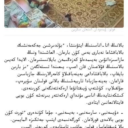
فوتو: ۆيدەودان الىنعان سكرين
بالانىڭ اتا-اناسىنىڭ ايتۋىنشا، ءبۇلدىرشىن جەكەمەنشىك
بالاباقشاعا نەبارى بەس كۇن بارعان. العاشىندا ونىڭ
مازاسىزدانۋىن بەيىمدەلۋ كەزەڭىمەن بايلانىستىرعان. الايدا كەيىن
بالاسىنىڭ قۇلاعىنان قان اعىپ، يىعىندا تىستەلگەن ءىز بارىن
بايقاپ، بالاباقشاداعى بەينەباقىلاۋ كامەرالارىنىڭ جازباسىن
قاراعان. بەينەجازبادا تاربيەشىنىڭ بالانى قولىنان سۇيرەپ،
جۇلقىلاپ، كۇشتەپ ۇيىقتاتۋعا ارەكەتتەنگەنى كورىنەدى.
كىشكەنتايدىڭ اناسى مۇنداي ارەكەتتەر بىرنەشە كۇن بويى
قايتالانعانىن ايتادى.
- دۇيسەنبى، سارسەنبى، بەيسەنبى، جۇما كۇندەرى ءتورت كۇن
بويى بالامدى قورلاعان. كورگەنىمدى ايتىپ جەتكىزە المايمىن.
بالا ۇيىقتاماسا، قولىن جاۋىپ تاستايدى. كورپەنى الىپ،