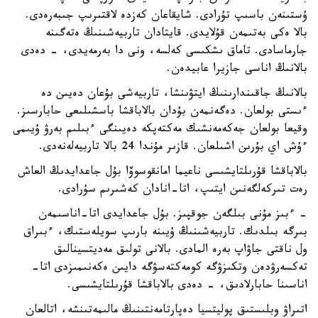
ۇستىنەن باسىپ تۇرادى. شايقاعان كەزدە لاقتىرىپ جىبەرەدى.
بالا ەكى بەتىمەن قۇلايدى. قايتادان تاربيەشىنىڭ ەتەگىنە
جارماسادى. تاماق ىشكىسى كەلسە، ونى دا بەرمەيدى، - دەدى
بالانىڭ اناسى جازيرا عابيدەن.
بالانىڭ جاقىندارىنىڭ ايتۋىنشا، تاربيەشى بۇعان دەيىن دە
ءىستى بولعان. دەگەنمەن بۇدان بالاباقشا باسشىلىعى حابارسىز.
وقيعا بولعان جەكەمەنشىك مەكتەپكە دەيىنگى ءبىلىم بەرۋ ۇيىمى
ءۇش اي بۇرىن اشىلعان. قازىر مۇندا 24 بالا تاربيەلەنەدى.
بالاباقشا قۇرىلتايشىسى ناعيما امانقوسوۆا بۇل جاعدايدىڭ العاش
رەت تىركەلگەنىن ايتىپ، اتا-انادان كەشىرىم سۇرادى.
- ءبىز مۇنى بىلگەن جوقپىز. بۇل جاعدايدى اتا-اناسىمەن
بىرگە بىلدىك. تاربيەشىنىڭ ۇيىنە بارىپ سويلەستىك، ءبىراق
ول ناقتى جاۋاپ بەرە المادى. بالانى تولىق مەديتسينالىق
تەكسەرۋدەن وتكىزۋگە كومەكتەسۋگە دايىن ەكەنىمىزدى اتا-
اناسىنا حابارلادىق، - دەدى بالاباقشا قۇرىلتايشىسى.
اتىراۋ وبلىستىق پوليتسيا دەپارتامەنتىنىڭ مالىمەتىنشە، اتالعان