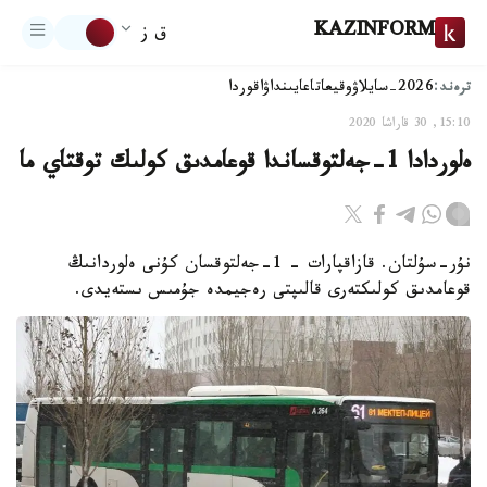
KAZINFORM
ق ز
ترەند:
2026-سايلاۋ
وقيعا
تاعايىنداۋ
اقوردا
15:10, 30 قاراشا 2020
ەلوردادا 1-جەلتوقساندا قوعامدىق كولىك توقتاي ما
نۇر-سۇلتان. قازاقپارات – 1-جەلتوقسان كۇنى ەلوردانىڭ
قوعامدىق كولىكتەرى قالىپتى رەجيمدە جۇمىس ىستەيدى.