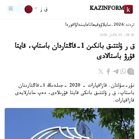
KAZINFORM
ق ز
ترەند:
2026-سايلاۋ
وقيعا
تاعايىنداۋ
اقوردا
08:30, 03 قاڭتار 2020
ق ر ۇلتتىق بانكىن 1-قاڭتاردان باستاپ، قايتا
قۇرۋ باستالادى
نۇر-سۇلتان. قازاقپارات - 2020 -جىلدىڭ 1-قاڭتارىنان
باستاپ، ق ر ۇلتتىق بانكى قايتا قۇرىلادى، دەپ حابارلايدى
قازاقپارات.