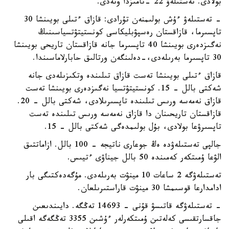
بولادى. تەستىلەۋ 22 -تامىزدا وتەدى.
- تەستىلەۋ ءۇش بولىمنەن تۇرادى: قازاق ءتىلى بويىنشا 30
تاپسىرما، قازاقستان رەسپۋبليكاسى كونستيتۋتسياسىنىڭ
نەگىزدەرى بويىنشا 40 تاپسىرما جانە قازاقستان تاريحى بويىنشا
30 تاپسىرما بەرىلەدى،-دەلىنگەن ورتالىق حابارلاماسىندا.
قازاق ءتىلى بويىنشا تەست قازاق تىلىندە وتكىزىلەدى جانە
شەكتى بالل - 15. كونستيتۋتسيا نەگىزدەرى بويىنشا تەست
قازاق نەمەسە ورىس تىلىندە تاپسىرىلادى، شەكتى بالل - 20.
قازاقستان تاريحىنان دا قازاق نەمەسە ورىس تىلىندە تەست
تاپسىرۋعا بولادى، بۇل بولىمدەگى شەكتى بالل - 15.
جالپى تەستىلەۋدە ەڭ جوعارى ناتيجە - 100 بالل. ازاماتتىق
الۋعا ۇمىتكەر كەمىندە 50 بالل جيناۋى ءتيىس.
تەستىلەۋگە 2 ساعات 10 مينۋت بەرىلەدى. مۇگەدەكتىگى بار
ادامدارعا قوسىمشا 30 مينۋت قاراستىرىلعان.
- تەستىلەۋگە قاتىسۋ قۇنى - 14693 تەڭگە. دايىندىعىن
جاقسارتقىسى كەلەتىن ۇمىتكەرلەر ءۇشىن 3355 تەڭگەگە اقىلى