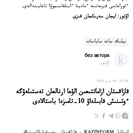
ءتوراعاسى قىزمەتىنە ءمادينا ءابىلقاسىموۆا تاعايىندالدى.
اۆتور: ايجان سەرىكجان قىزى
بيلىك جانە ساياسات
без автора
اۆتور
11:09, 09 تامىز 2026
قازاقستان ازاماتتىعىن الۋعا ارنالعان تەستىلەۋگە
ءوتىنىش قابىلداۋ 10-تامىزدا باستالادى
استانا. KAZINFORM - قازاقستان رەسپۋبليكاسىنىڭ