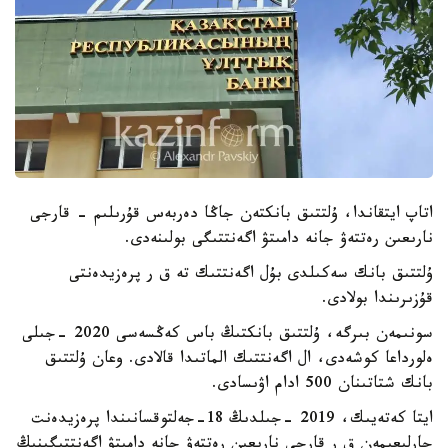
اتاپ ايتقاندا، ۇلتتىق بانكتەن جاڭا دەربەس قۇرىلىم - قارجى
نارىعىن رەتتەۋ جانە دامىتۋ اگەنتتىگى بولىنەدى.
ۇلتتىق بانك سەكىلدى بۇل اگەنتتىك تە ق ر پرەزيدەنتى
قۇزىرىندا بولادى.
سونىمەن بىرگە، ۇلتتىق بانكتىڭ باس كەڭسەسى 2020 -جىلى
ەلورداعا كوشەدى، ال اگەنتتىك الماتىدا قالادى. وعان ۇلتتىق
بانك شتاتىنان 500 ادام اۋىسادى.
ايتا كەتەيىك، 2019 -جىلدىڭ 18-جەلتوقسانىندا پرەزيدەنت
جارلىعىمەن ق ر قارجى نارىعىن رەتتەۋ جانە دامىتۋ اگەنتتىگىنىڭ