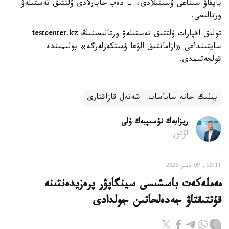
بايقاۋ سىناعى ۇسىنىلادى، - دەپ حابارلادى ۇلتتىق تەستىلەۋ
ورتالىعى.
تولىق اقپارات ۇلتتىق تەستىلەۋ ورتالىعىنىڭ testcenter.kz
سايتىنداعى «ازاماتتىق الۋعا ۇمىتكەرلەرگە» بولىمىندە
قولجەتىمدى.
بيلىك جانە ساياسات
شەتەل قازاقتارى
ريزابەك نۇسىپبەك ۇلى
اۆتور
10:11, 09 تامىز 2026
مەملەكەت باسشىسى سينگاپۋر پرەزيدەنتىنە
قۇتتىقتاۋ جەدەلحاتىن جولدادى