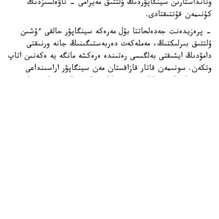
وتانداستارىن سينگاپۋردىڭ ۇلتتىق مەيرامى - تاۋەلسىزدىك
كۇنىمەن قۇتتىقتادى.
- پرەزيدەنت جەدەلحاتتا بۇل مەرەكە سينگاپۋر حالقى ءۇشىن
ۇلتتىق بىرلىكتىڭ، مەملەكەت دەربەستىگىنىڭ جانە ورنىقتى
دامۋدىڭ ايشىقتى بەلگىسى رەتىندە ەرەكشە مانگە يە ەكەنىن اتاپ
وتكەن. سونىمەن قاتار قازاقستان مەن سينگاپۋر اراسىنداعى
دوستىققا جانە ءوزارا تۇسىنىستىككە نەگىزدەلگەن سان قىرلى
ىنتىماقتاستىق قوس حالىقتىڭ يگىلىگى جولىندا ۇدايى دامي
بەرەتىنىنە سەنىم ءبىلدىردى،-دەلىنگەن اقپاراتتا.
قاسىم-جومارت توقايەۆ تارمان شانمۋگاراتنامنىڭ جاۋاپتى
قىزمەتىنە تولايىم تابىس، ال دوستاس سينگاپۋر حالقىنا قۇت-
بەرەكە تىلەدى.
بيلىك جانە ساياسات
سىرتقى ساياسات
ريزابەك نۇسىپبەك ۇلى
اۆتور