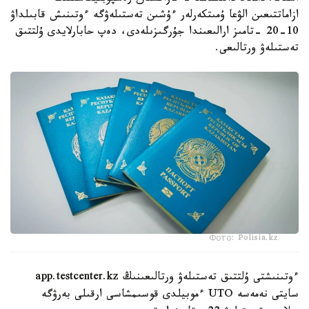
ازاماتتىعىن الۋعا ۇمىتكەرلەر ءۇشىن تەستىلەۋگە ءوتىنىش قابىلداۋ
10-20 -تامىز ارالىعىندا جۇرگىزىلەدى، دەپ حابارلايدى ۇلتتىق
تەستىلەۋ ورتالىعى.
Фото: Polisia.kz
ءوتىنىشتى ۇلتتىق تەستىلەۋ ورتالىعىنىڭ app.testcenter.kz
سايتى نەمەسە UTO ءموبيلدى قوسىمشاسى ارقىلى بەرۋگە