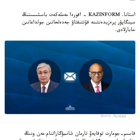
استانا. KAZINFORM - اقوردا مەملەكەت باسشىسىنىڭ
سينگاپۋر پرەزيدەنتىنە قۇتتىقتاۋ جەدەلحاتىن جولداعانىن
حابارلادى.
Фото: Ақорда
قاسىم-جومارت توقايەۆ تارمان شانمۋگاراتنام مەن ونىڭ