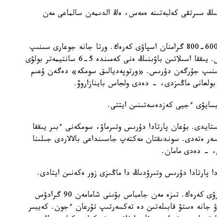
نىڭ سىرتقى كەلبەتىنە ەمەس، ەڭ الدىمەن سالماعى مەن
- باستاۋىش سىنىپ وقۋشىلارىنىڭ بوس سومكەسى 600-800 گرامنان اسپاۋى كەرەك. ورتا جانە جوعارى سىنىپ
وقۋشىلارى ءۇشىن ءبىر كەلىگە دەيىن بولعانى دۇرىس. يىققا اسىلاتىن باۋىنىڭ ەنى كەمىندە 5-6 سانتيمەتر بولۋى
ىنىپ جۇرگەن دۇرىس. «ورتوپەديالىق سومكە» دەگەن ۇعىم
بولعانى ماڭىزدى، - دەدى ولجاس باينازاروۆ.
قيسايۋى ءجيى كەزدەسەتىنىن ايتتى.
ستايدى. بۇعان پارتادا دۇرىس وتىرماۋ، سومكەنى ءبىر يىققا
سەر ەتەدى. سوندىقتان مەكتەپ جاسىنداعى بالالاردى جىلىنا
، - دەدى مامان.
دا پارتادا دۇرىس وتىرۋدىڭ دا ماڭىزى زور ەكەنىن ايتادى.
- بالا وتىرعان كەزدە تابانى تولىق جەرگە ءتيىپ تۇرۋى كەرەك. تىزە مەن جامباس بۋىنى شامامەن 90 گرادۋس
 جانە ەستۋ قابىلەتىن دە تەكسەرتىپ تۇرعان ءجون. كەيبىر