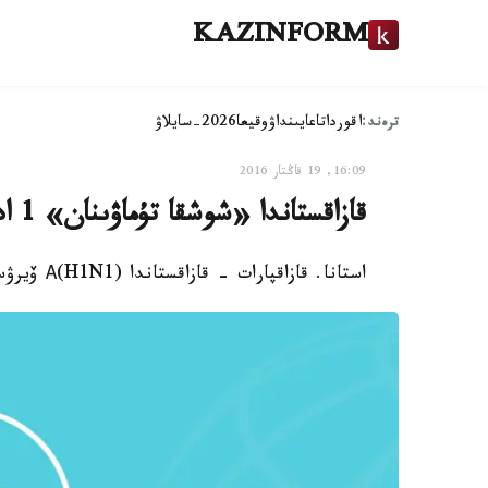
KAZINFORM
ترەند:
اقوردا
تاعايىنداۋ
وقيعا
2026-سايلاۋ
16:09, 19 قاڭتار 2016
قازاقستاندا «شوشقا تۇماۋىنان» 1 ادام قايتىس بولدى
استانا. قازاقپارات - قازاقستاندا (А(H1N1 ۆيرۋسىنان 1 ادام قايتىس بولدى.