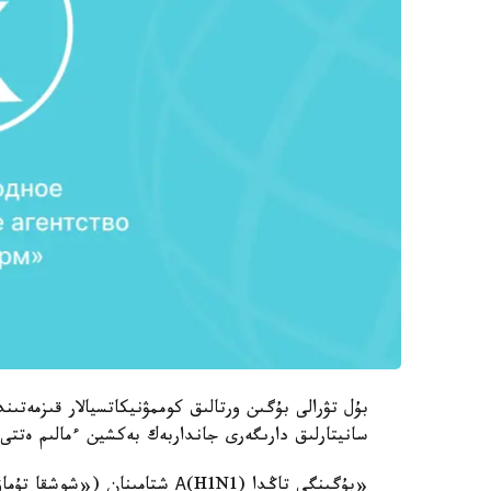
بۇل تۋرالى بۇگىن ورتالىق كوممۋنيكاتسيالار قىزمەتى
سانيتارلىق دارىگەرى جانداربەك بەكشين ءمالىم ەتتى.
«بۇگىنگى تاڭدا (А(H1N1 شتامىنان («شوشقا تۇماۋى») 1 ادام قازا تاپتى»، - دەپ اتاپ ءوتتى ول.