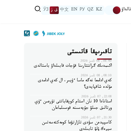
الداۋ
KZ
QZ
РУ
EN
中文
ق ز
ЎЗ
تاقىرىپقا قاتىستى
08:40, 08 تامىز 2026
اكىمدىك گرانتتارىنا قۇجات قابىلداۋ باستالدى
08:10, 08 تامىز 2026
كەي ادامعا نەگە ماسا ءۇيىر، ال كەي ادامدى
مۇلدە شاقپايدى؟
22:08, 07 تامىز 2026
استانادا 10 نان استام كوپقاباتتى تۇرعىن ءۇي
ورتالىق جىلۋ جۇيەسىنە قوسىلماعان
21:30, 07 تامىز 2026
كاسپيدەن سۋدى تازارتۋعا كومەكتەسەتىن
سيرەك ۇلۋ تابىلدى