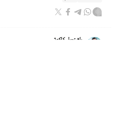
باقىتجول كاكەش
اۆتور
07:45, 07 تامىز 2026
اۋلاسىندا اعاشى كوپ ادامدار جاقسىر
استانا.قازاقپارات - قالانىڭ سىرتقى كەلبەتى مەن
انىقتالدى.