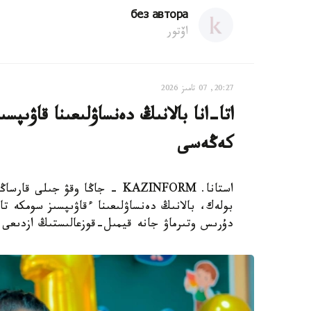
без автора
اۆتور
20:27, 07 تامىز 2026
اتا-انا بالانىڭ دەنساۋلىعىنا قاۋىپ
كەڭەسى
استانا. KAZINFORM - جاڭا وقۋ ج
بولەك، بالانىڭ دەنساۋلىعىنا ءقاۋىپسىز سومكە تا
دۇرىس وتىرماۋ جانە قيمىل-قوزعالىستىڭ ازدىعى و