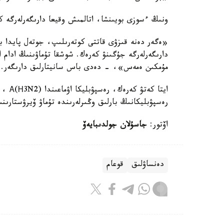
ونىڭ ءسوزى بويىنشا، اتالمىش وقيعا دارىگەرلەرگە ك
«ەگەر دەنە قىزۋى قاتتى كوتەرىلىپ، جوتەل پايدا ب
دارىگەرلەرگە جۇگىنۋ كەرەك. شوشقا تۇماۋىنىڭ ادام 
مۇمكىن ەمەس»، - دەدى باس سانيتارلىق دارىگەر.
رەسپۋبليكانىڭ بارلىق وڭىرلەرىندە تۇماۋ ۆيرۋستارىنىڭ زەرتحانالىق ر
اۆتور:
جاسۇلان جولدىبايەۆ
دەنساۋلىق
قوعام