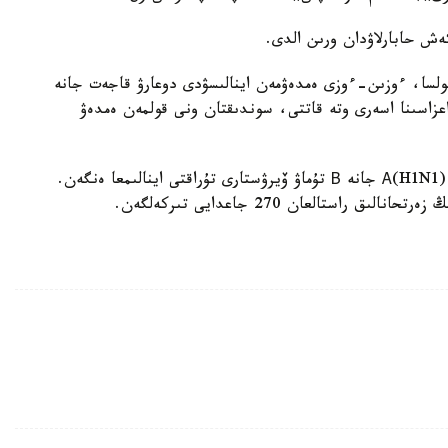
ەش حابارلاۋدان ورىن الدى.
ولسا، ءوزىن-ءوزى ەمدەۋمەن اينالىسۋدى دوعارۋ قاجەت جانە
اعزاسىنا اسەرى وتە قاتتى، سوندىقتان ونى قولمەن ەمدەۋ
ايتا كەتۋ كەرەك، رەسپۋبليكا اۋماعىندا (А(H1N1) ، А(Н3N2 جانە В تۇماۋ ۆيرۋستارى تۇراقتى اينالىمعا ەنگەن.
استالعان 270 جاعدايى تىركەلگەن.