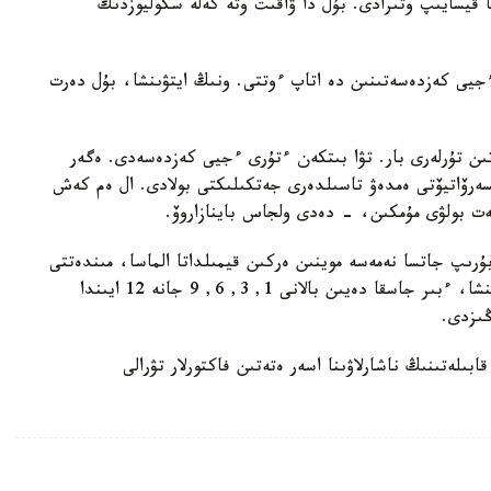
ا قيسايىپ وتىرادى. بۇل دا ۋاقىت وتە كەلە سكوليوزدىڭ
 ءجيى كەزدەسەتىنىن دە اتاپ ءوتتى. ونىڭ ايتۋىنشا، بۇل دەرت
تىن تۇرلەرى بار. تۋا بىتكەن ءتۇرى ءجيى كەزدەسەدى. ەگەر
ونسەرۆاتيۆتى ەمدەۋ تاسىلدەرى جەتكىلىكتى بولادى. ال ەم كەش
ت بولۋى مۇمكىن، - دەدى ولجاس باينازاروۆ.
بۇرىپ جاتسا نەمەسە موينىن ەركىن قيمىلداتا الماسا، مىندەتتى
تۇردە ورتوپەدكە قاراتۋعا كەڭەس بەردى. ونىڭ ايتۋىنشا، ءبىر جاسقا دەيىن بالانى 1, 3, 6, 9 جانە 12 ايىندا
ڭىزدى.
بىلەتىنىڭ ناشارلاۋىنا اسەر ەتەتىن فاكتورلار تۋرالى