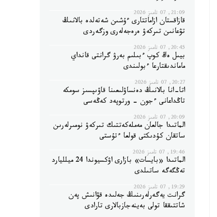
21:09, 07 تامىز 2026
قازاقستان ازاماتتارى ءۇشىن شەتەلدە بالانىڭ
تۋعانىن تىركەۋ ەرەجەلەرى وزگەردى
20:45, 07 تامىز 2026
بيىل ەڭ كوپ ءبىلىم بەرۋ گرانتى قانداي
ماماندىقتارعا ءبولىندى
20:27, 07 تامىز 2026
اتا-انا بالانىڭ دەنساۋلىعىنا قاۋىپسىز سومكە
تاڭداعانى ءجون - ورتوپەد كەڭەسى
20:09, 07 تامىز 2026
الماتىدا جالعان مەملەكەتتىك تىركەۋ نومىرلەرىن
ساتقان كۇدىكتى قولعا ءتۇستى
19:46, 07 تامىز 2026
الماتىدا «بايسات» بازارى اۋكسيوندا 24 ميلليارد
تەڭگەگە ساتىلدى
19:29, 07 تامىز 2026
گرانت يەگەرلەرىنىڭ جەلىدە قۋانىش پەن
شاتتىققا تولى بەينەجازبالارى تارادى