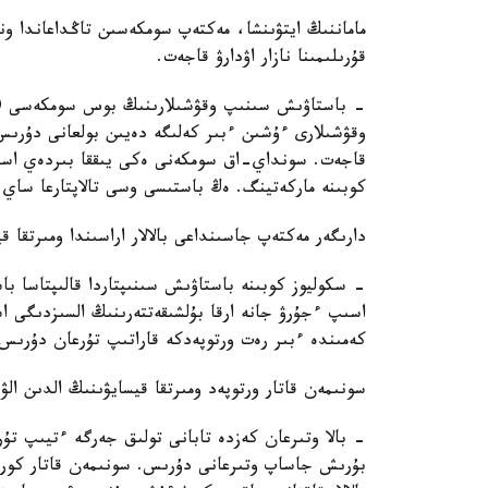
ماماننىڭ ايتۋىنشا، مەكتەپ سومكەسىن تاڭداعاندا و
قۇرىلىمىنا نازار اۋدارۋ قاجەت.
قاجەت. سونداي-اق سومكەنى ەكى يىققا بىردەي اس
كوبىنە ماركەتينگ. ەڭ باستىسى وسى تالاپتارعا ساي 
دارىگەر مەكتەپ جاسىنداعى بالالار اراسىندا ومىرتقا 
- سكوليوز كوبىنە باستاۋىش سىنىپتاردا قالىپتاسا با
اسىپ ءجۇرۋ جانە ارقا بۇلشىقەتتەرىنىڭ السىزدىگى ا
كەمىندە ءبىر رەت ورتوپەدكە قاراتىپ تۇرعان دۇرىس
سونىمەن قاتار ورتوپەد ومىرتقا قيسايۋىنىڭ الدىن الۋ
بۇرىش جاساپ وتىرعانى دۇرىس. سونىمەن قاتار كورۋ