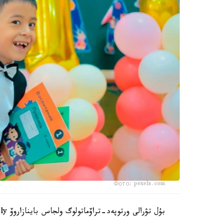
Фото: pexels.com
بۇل تۋرالى ورتوپەد-تراۆماتولوگ ولجاس باينازاروۆ Jibek Joly تەلەارناسىنىڭ باعدارلاماسىندا ءتۇسىندىرىپ بەردى.