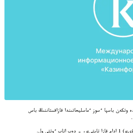
ندە وتكەن باسپا ءسوز ءماسليحاتىندا قازاقستاننىڭ باس