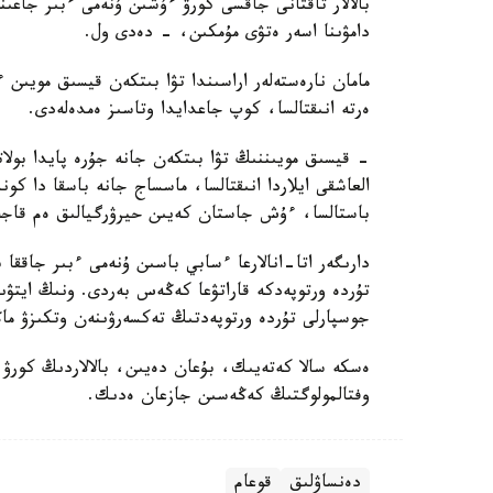
بالالار تاقتانى جاقسى كورۋ ءۇشىن ۇنەمى ءبىر جاعىن
دامۋىنا اسەر ەتۋى مۇمكىن، - دەدى ول.
مامان نارەستەلەر اراسىندا تۋا بىتكەن قيسىق مويىن
ەرتە انىقتالسا، كوپ جاعدايدا وتاسىز ەمدەلەدى.
- قيسىق مويىننىڭ تۋا بىتكەن جانە جۇرە پايدا بولا
العاشقى ايلاردا انىقتالسا، ماسساج جانە باسقا دا ك
باستالسا، ءۇش جاستان كەيىن حيرۋرگيالىق ەم قاجە
دارىگەر اتا-انالارعا ءسابي باسىن ۇنەمى ءبىر جاققا 
جوسپارلى تۇردە ورتوپەدتىڭ تەكسەرۋىنەن وتكىزۋ ما
ەسكە سالا كەتەيىك، بۇعان دەيىن، بالالاردىڭ كورۋ قا
وفتالمولوگتىڭ كەڭەسىن جازعان ەدىك.
دەنساۋلىق
قوعام