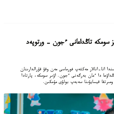
سىز سومكە تاڭداعانى ءجون - ورتوپەد
ىلى قارساڭىندا اتا-انالار مەكتەپ فورماسى مەن وقۋ قۇرالدارىنان
ڭداۋعا دا ءمان بەرگەنى ءجون. اۋىر سومكە، پارتادا
مىرتقا قيسايۋىنا سەبەپ بولۋى مۇمكىن.