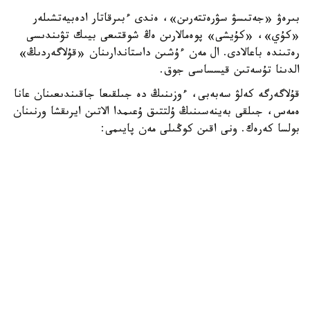
بىرەۋ «جەتىسۋ سۋرەتتەرىن»، ەندى ءبىرقاتار ادەبيەتشىلەر
«كۇي»، «كۇيشى» پوەمالارىن ەڭ شوقتىعى بيىك تۋىندىسى
رەتىندە باعالادى. ال مەن ءۇشىن داستاندارىنان «قۇلاگەردىڭ»
الدىنا تۇسەتىن قيسساسى جوق.
قۇلاگەرگە كەلۋ سەبەبى، ءوزىنىڭ دە جىلقىعا جاقىندىعىنان عانا
ەمەس، جىلقى بەينەسىنىڭ ۇلتتىق ۇعىمدا الاتىن ايرىقشا ورنىنان
بولسا كەرەك. ونى اقىن كوڭىلى مەن پايىمى:
«سۇيگەن جار، سەنگەن دوستان جاقىن جىلقى،
بىلگەن جان بەكەر دەمەس اتتىڭ جايىن»، - دەپ جىرلايدى.
اقانداي اقىنعا قيامەتتىك سەرىك بولعان ورەن جۇيرىكتىڭ ۇلى
جىڭگىر استىڭ ۇستىندە، ءدۇيىم حالىقتىڭ الدىندا جاسالعان
جاۋىزدىقتان بولعان ءولىمى - ءىلياستىڭ وزەگىنە شوق
تاستاماي قويماعان. ەڭ ءبىرىنشى ىقىلاسى مەن قۇلقىن العانى -
سەرىنىڭ بوستان بولمىسى مەن ازاماتتىق ايبىنى. سونداي- اق،
ونىڭ ولەڭ- جىرى عانا ەمەس، ەلدىڭ ءسوزىن سويلەگەن
مىنەزى كوكەيىنە قوندى.