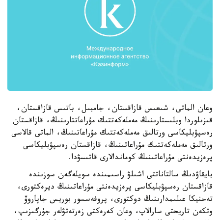
وعان الماتى، شىعىس قازاقستان، جامبىل، باتىس قازاقستان،
قىزىلوردا وبلىستارىنىڭ مەملەكەتتىك مۇراعاتتارىنىڭ، قازاقستان
رەسپۋبليكاسى ورتالىق مەملەكەتتىك مۇراعاتىنىڭ، الماتى قالاسى
ورتالىق مەملەكەتتىك مۇراعاتىنىڭ، قازاقستان رەسپۋبليكاسى
پرەزيدەنتى مۇراعاتىنىڭ كوماندالارى قاتىسۋدا.
بايقاۋدىڭ سالتاناتتى اشىلۋ راسىمىندە سويلەگەن سوزىندە
قازاقستان رەسپۋبليكاسى پرەزيدەنتى مۇراعاتىنىڭ ديرەكتورى،
تەحنيكا عىلىمدارىنىڭ دوكتورى، پروفەسسور بوريس جاپاروۆ
وتكەن تاريحتى سارالاپ، وعان كەرەكتى زەرتەتۋلەر جۇرگىزىپ،