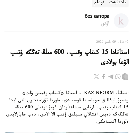
مادەنيەت
قوعام
без автора
اۆتور
11:40, 09 تامىز 2026
استانادا 15 كىتاپ وقىپ، 600 مىڭ تەڭگە ۇتىپ
الۋعا بولادى
استانا. KAZINFORM - استانا «كىتاپ وقيتىن ۇلت»
رەسپۋبليكالىق جوباسىنا قوسىلدى. ەلوردا تۇرعىندارى التى ايدا
15 كىتاپ وقىپ، ارنايى سىناقتاردان ءوتۋ ارقىلى 600 مىڭ
تەڭگەگە دەيىن اقشالاي سىيلىق ۇتىپ الا الادى، دەپ حابارلايدى
ەلوردا اكىمدىگى.