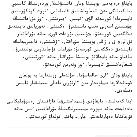
بايقاۋ ەرەجەسى بويىنشا وعان قاتىسۋشىلار وزدەرىنىڭ كاسىبي
بىلىكتىلىگى مەن شىعارماشىلىق قابىلەتىن ءتورت كونكۋرستىق
تاپسىرمادا كورسەتە الۋى ءتيىس. ءبىرىنشى، ءوز مۇراعاتىنىڭ
جۇمىسىن اسەرلى ەتىپ تانىستىرۋ. ەكىنشى، تەوريالىق دايىندىق
دەڭگەيىن كورسەتۋ: «ۇلتتىق مۇراعات قورى جانە مۇراعاتتار
تۋرالى» ق ر زاڭى بويىنشا سۇراقتار. ءۇشىنشى، تاجىريبەلىك
دايىندىق دەڭگەيىن كورسەتۋ: مۇراعات قۇجاتتارىن تولىقتىرۋ،
ساقتاۋ جانە پايدالانۋ بويىنشا سۇراقتار جانە ءتورتىنشى،
شىعارماشىلىق تاپسىرما. ءوز ونەرىن كورسەتۋ.
بايقاۋ ودان ءارى جالعاسۋدا. جۇلدەلى ورىندارعا يە بولعان
كوماندالارعا ديپلومدار مەن ءارتۇرلى باعالى سىيلىقتار تابىس
ەتىلەدى.
ايتا كەتەلىك، بايقاۋدى ۇيىمداستىرۋعا قازاقستان رەسپۋبليكاسى
مادەنيەت جانە سپورت مينيسترلىگىنىڭ مۇراعاتتىق ءىس جانە
قۇجاتتاما دەپارتامەنتى جان-جاقتى قولداۋ كورسەتتى.