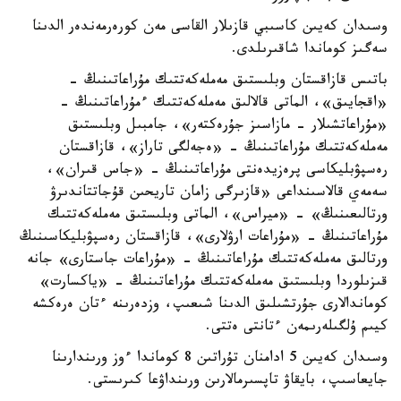
وسىدان كەيىن كاسىبي قازىلار القاسى مەن كورەرمەندەر الدىنا
سەگىز كوماندا شاقىرىلدى.
باتىس قازاقستان وبلىستىق مەملەكەتتىك مۇراعاتىنىڭ -
«اقجايىق»، الماتى قالالىق مەملەكەتتىك ءمۇراعاتىنىڭ -
«مۇراعاتشىلار - مازاسىز جۇرەكتەر»، جامبىل وبلىستىق
مەملەكەتتىك مۇراعاتىنىڭ - «ەجەلگى تاراز»، قازاقستان
رەسپۋبليكاسى پرەزيدەنتى مۇراعاتىنىڭ - «جاس قىران»،
سەمەي قالاسىنداعى «قازىرگى زامان تاريحىن قۇجاتتاندىرۋ
ورتالىعىنىڭ» - «ميراس»، الماتى وبلىستىق مەملەكەتتىك
مۇراعاتىنىڭ - «مۇراعات ارۋلارى»، قازاقستان رەسپۋبليكاسىنىڭ
ورتالىق مەملەكەتتىك مۇراعاتىنىڭ - «مۇراعات جاستارى» جانە
قىزىلوردا وبلىستىق مەملەكەتتىك مۇراعاتىنىڭ - «ياكسارت»
كوماندالارى جۇرتشىلىق الدىنا شىعىپ، وزدەرىنە ءتان ەرەكشە
كيىم ۇلگىلەرىمەن ءتانتى ەتتى.
وسىدان كەيىن 5 ادامنان تۇراتىن 8 كوماندا ءوز ورىندارىنا
جايعاسىپ، بايقاۋ تاپسىرمالارىن ورىنداۋعا كىرىستى.