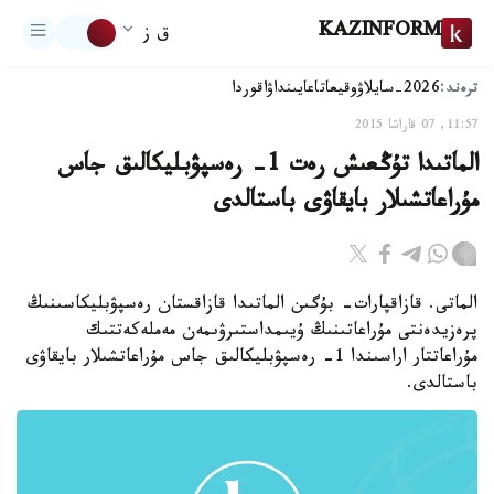
KAZINFORM
ق ز
ترەند:
2026-سايلاۋ
وقيعا
تاعايىنداۋ
اقوردا
11:57, 07 قاراشا 2015
الماتىدا تۇڭعىش رەت 1- رەسپۋبليكالىق جاس
مۇراعاتشىلار بايقاۋى باستالدى
الماتى. قازاقپارات- بۇگىن الماتىدا قازاقستان رەسپۋبليكاسىنىڭ
پرەزيدەنتى مۇراعاتىنىڭ ۇيىمداستىرۋىمەن مەملەكەتتىك
مۇراعاتتار اراسىندا 1- رەسپۋبليكالىق جاس مۇراعاتشىلار بايقاۋى
باستالدى.