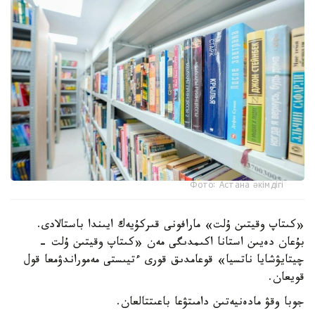
Фото: Астана әкімдігі
«كىتاپ وقيتىن ۇلت» مارافونى قىركۇيەك ايىندا باستالادى.
بۇعان دەيىن استانا اكىمدىگى مەن «كىتاپ وقيتىن ۇلت -
چيتايۋشايا ناتسيا» قوعامدىق قورى ءتيىستى مەموراندۋمعا قول
قويعان.
جوبا وقۋ مادەنيەتىن دامىتۋعا باعىتتالعان.