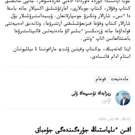
جوبا اياسىندا كۇزدە ەلوردادا ادەبي كەزدەسۋلەر، جالپى حالىقتىق
كىتاپ وقۋلار، كىتاپ جوبالارى، اعارتۋشىلىق اكسيالار جانە باسقا
دا ءىس- شارالار وتكىزۋ جوسپارلانعان. ۇيىمداستىرۋشىلار بۇل
شارالار كىتاپ وقۋعا قىزىعۋشىلىقتى ارتتىرۋعا، وتاندىق ادەبيەتتى
قولداۋعا جانە ۇزدىكسىز ءبىلىم الۋ مادەنيەتىن قالىپتاستىرۋعا
باعىتتالعانىن اتاپ ءوتتى.
ايتا كەتەيىك، «كىتاپ وقيتىن ۇلت» مارافونىنا 1 ميلليوننان
استام ادام قاتىسادى.
مادەنيەت
قوعام
ريزابەك نۇسىپبەك ۇلى
اۆتور
08:12, 09 تامىز 2026
اقىن ءىلياستىڭ جۇرەگىندەگى جۇمباق