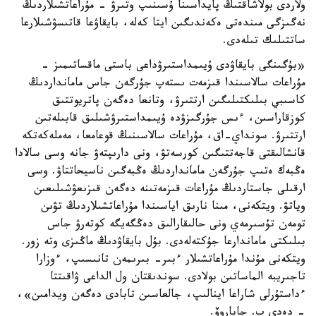
ولاردى بولاشاقتىڭ پايداسىنا ۇسىنىپ وتىرۋ - مۇراعاتشىلاردىڭ
نەگىزگى مىندەتى ەكەندىگىن ايتا كەلە، بايقاۋعا قاتىسۋشىلارعا
ساتتىلىك تىلەدى.
«بۇگىنگى بايقاۋدى ۇيىمداستىرۋداعى باستى ماقساتىمىز -
مۇراعات سالاسىندا قىزمەت ىستەپ جۇرگەن جاس مامانداردىڭ
كاسىبي بىلىكتىلىگىن ارتتىرۋ، وتانعا دەگەن پاتريوتتىق
كوزقاراسىن، ءىس جۇرگىزۋدە ۇيىمداستىرۋشىلىق قابىلەتىن
ارتتىرۋ. سونداي-اق، مۇراعات سالاسىنىڭ قوعامعا، مەملەكەتكە
قانشالىقتى قاجەتتىگىن كورسەتۋ، ونى دارىپتەۋ جانە وسى سالادا
ەڭبەك ەتىپ جۇرگەن مامانداردىڭ ەڭبەگىن ناسيحاتتاۋ. وسى
ارقىلى جاستاردىڭ مۇراعات قىزمەتىنە دەگەن قىزىعۋشىلىعىن
وياتۋ. ويتكەنى، مىنا نارىق اياسىندا مۇراعاتشىلاردىڭ تۋىن
تومەن تۇسىرمەي ونى حالىقارالىق دەڭگەيگە كوتەرۋ جاس
بىلىكتى ماماندارعا جۇكتەلەدى. بۇل بايقاۋدىڭ ماڭىزى وتە زور.
ويتكەنى مۇندا مۇراعاتشىلار ءبىر- بىرىمەن تانىسىپ، ءوزارا
تاجىريبە الماساتىن بولادى. سوندىقتان ول الداعى ۋاقىتتا
ءداستۇرلى شاراعا اينالىپ، جالعاسىن تابادى دەگەن ويدامىن»،
- دەدى ب. جاپاروۆ.