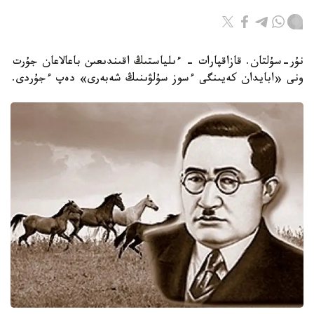
نۇر-سۇلتان. قازاقپارات - ءىلياستىڭ اقىندىعىن باعالاعان جۇرت
ونى «ابايدان كەيىنگى ءسوز سۇلۋىنىڭ شەبەرى» دەپ ءجۇردى.