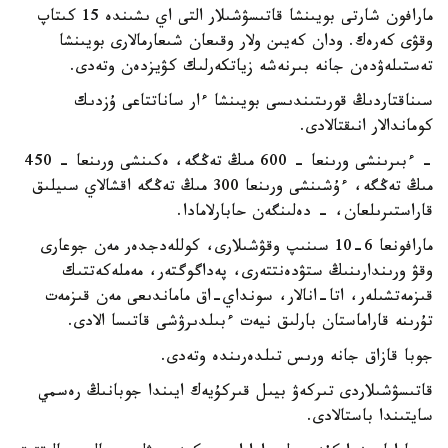
مارافون شارتى بويىنشا قاتىسۋشىلار التى اي ىشىندە 15 كىتاپ
وقۋى كەرەك. ودان كەيىن ولار وقىعان شىعارمالارى بويىنشا
تەستىلەۋدەن جانە بىرنەشە زياتكەرلىك كۋيزدەن وتەدى.
سىناقتاردىڭ قورىتىندىسى بويىنشا ءار ساناتتاعى ۇزدىك
كوماندالار انىقتالادى.
- ءبىرىنشى ورىنعا - 600 مىڭ تەڭگە، ەكىنشى ورىنعا - 450
مىڭ تەڭگە، ءۇشىنشى ورىنعا 300 مىڭ تەڭگە اقشالاي سىيلىق
قاراستىرىلعان، - دەلىنگەن حابارلامادا.
مارافونعا 6-10 سىنىپ وقۋشىلارى، كوللەدجدەر مەن جوعارى
وقۋ ورىندارىنىڭ ستۋدەنتتەرى، پەداگوگتەر، مەملەكەتتىك
قىزمەتشىلەر، اتا-انالار، سونداي-اق ماماندىعى مەن قىزمەت
تۇرىنە قاراماستان بارلىق نيەت ءبىلدىرۋشى قاتىسا الادى.
جوبا قازاق جانە ورىس تىلدەرىندە وتەدى.
قاتىسۋشىلاردى تىركەۋ بيىل قىركۇيەك ايىندا جوبانىڭ رەسمي
سايتىندا باستالادى.