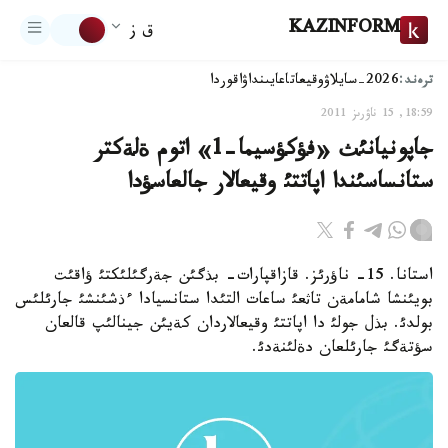
KAZINFORM
ق ز
ترەند:
2026-سايلاۋ
وقيعا
تاعايىنداۋ
اقوردا
18:59, 15 ناۋرىز 2011
جاپونيانئث «فؤكؤسيما-1» اتوم ةلةكتر
ستانساسئندا اپاتتئ وقيعالار جالعاسؤدا
استانا. 15- ناؤرئز. قازاقپارات- بذگئن جةرگئلئكتئ ؤاقئت
بويئنشا شامامةن تاثعئ ساعات التئدا ستانسيادا ءذشئنشئ جارئلئس
بولدئ. بذل جولئ دا اپاتتئ وقيعالاردان كةيئن جينالئپ قالعان
سؤتةگئ جارئلعان دةلئنةدئ.