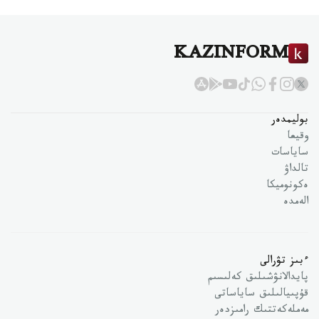
KAZINFORM
بوليمدەر
وقيعا
ساياسات
تالداۋ
ەكونوميكا
الەمدە
ءبىز تۋرالى
پايدالانۋشىلىق كەلىسىم
قۇپىيالىلىق ساياساتى
مەملەكەتتىك رامىزدەر