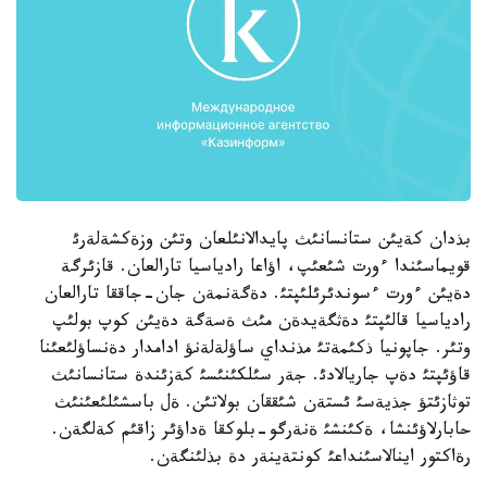
بذدان كةيئن ستانسانئث پايدالانئلعان وتئن وزةكشةلةرئ
قويماسئندا ءورت شئعئپ، اؤاعا رادياسيا تارالعان. قازئرگة
دةيئن ءورت ءسوندئرئلئپتئ. دةگةنمةن جان-جاققا تارالعان
رادياسيا قالئپتئ دةثگةيدةن مئث ةسةگة دةيئن كوپ بولئپ
وتئر. جاپونيا ذكئمةتئ مذنداي ساؤلةلةنؤ ادامدار دةنساؤلئعئنا
قاؤئپتئ دةپ جاريالادئ. جةر سئلكئنئسئ كةزئندة ستانسانئث
توثازئتؤ جذيةسئ ئستةن شئققان بولاتئن. ةل باسشئلئعئنئث
حابارلاؤئنشا، ةكئنشئ ةنةرگو-بلوكقا ةداؤئر زاقئم كةلگةن.
رةاكتور اينالاسئنداعئ كونتةينةر دة بذلئنگةن.