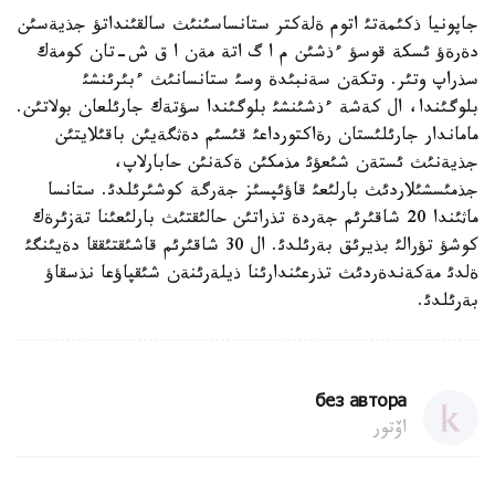
جاپونيا ذكئمةتئ اتوم ةلةكتر ستانساسئنئث سالقئنداتؤ جذيةسئن
دةرةؤ ئسكة قوسؤ ءذشئن م ا گ اتة مةن ا ق ش-تان كومةك
سذراپ وتئر. وتكةن سةنبئدة وسئ ستانسانئث ءبئرئنشئ
بلوگئندا، ال كةشة ءذشئنشئ بلوگئندا سؤتةك جارئلعان بولاتئن.
ماماندار جارئلئستان رةاكتورداعئ قئسئم دةثگةيئن باقئلايتئن
جذيةنئث ئستةن شئعؤئ مذمكئن ةكةنئن حابارلاپ،
جذمئسشئلاردئث بارلئعئ قاؤئپسئز جةرگة كوشئرئلدئ. ستانسا
ماثئندا 20 شاقئرئم جةردة تذراتئن حالئقتئث بارلئعئنا تةزئرةك
كوشؤ تؤرالئ بذيرئق بةرئلدئ. ال 30 شاقئرئم قاشئقتئققا دةيئنگئ
ةلدئ مةكةندةردئث تذرعئندارئنا ذيلةرئنةن شئقپاؤعا نذسقاؤ
بةرئلدئ.
без автора
اۆتور