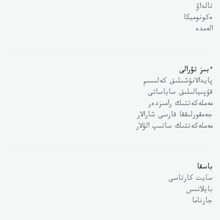
تالداۋ
ەكونوميكا
الەمدە
ءبىز تۋرالى
پايدالانۋشىلىق كەلىسىم
قۇپىيالىلىق ساياساتى
مەملەكەتتىك رامىزدەر
جەمقورلىققا قارسى شارالار
مەملەكەتتىك ساتىپ الۋلار
باسقا
سايت كارتاسى
بايلانىس
جارناما