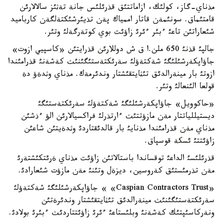
مذناي-گاز، كولئك، ازاماتتئق قذرئلئس جانة تةثئز سالالارئن
قامتئماق. سونئمةن قاتار اممياك پةن تذيئرشئكتةلگةن كارباميد
شئعاراتئن تاعئ ءبئر ءئرئ زاؤئت بوي كوتةرگةلئ وتئر.
جالپئ قذنئ 650 ملن.ا ق ش دوللارئن قذرايتئن «كاسپيي ازوت»
جاؤاپكةرشئلئگئ شةكتةؤلئ سةرئكتةستئگئنئث كةشةنئ قذرامئندا
ازوتئ بار مينةرالدئق تئثايتقئشتار وندئرمةك. مذناي وثدةؤ دة
قولعا الئنعالئ وتئر.
«حاكوويل» جاؤاپكةرشئلئگئ شةكتةؤلئ سةرئكتةستئگئ
ديستيللياتتار مةن مازؤتتئث ءارتذرلئ فراكسيالارئن الؤ ءذشئن
مذناي مةن قذرامئندا مذنايئ بار قالدئقتاردئ وثدةيتئن شاعئن
زاؤئتتئ ئسكة قوسپاق.
قذرئلئسئ الداعئ توقساندا باستالاتئن زاؤئت مذناي ةرئتكئشتةرئ
مةن تذرمئستئق كةروسين، ديزةل وتئنئ مةن مازؤت شئعارادئ.
«Caspian Contractors Trust» » جاؤاپكةرشئلئگئ شةكتةؤلئ
سةرئكتةستئگئنئث مينةرالدئق تئثايتقئشتار وندئرةتئن
ونةركاسئپتئك كةشةنئ وبلئستاعئ ءئرئ زاؤئتتاردئث ءبئرئ بولادئ.