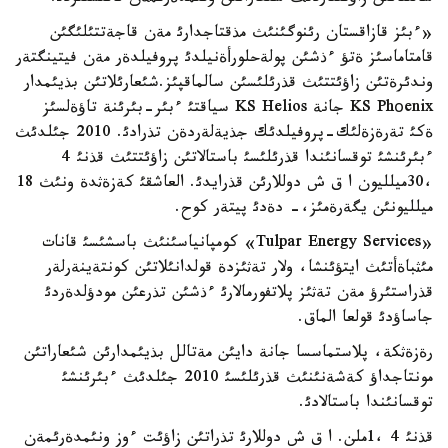
«ءبئز قازاقستان رئنوگئنئث مذقتاجدارئ مةن قاجةتتئلئگئن
قامتاماسئز ةتؤ ءذشئن پولةحلورأةنيلدئ پروفيلدةر مةن فيتينگتةر
وندئرةتئن زاؤئتتئث قذرئلئسئن سالماقپئز.شئعارئلاتئن بذيئمدار
KS Phоenix جانة KS Helios سياقتئ ءبئر-بئرئنة تاؤةلسئز
ةكئ تةرةزةلئك-پروفيلدئك جذيةلةردةن تذرادئ. 2010 جئلدئث
ءبئرئنشئ توقسانئندا قذرئلئسئ باستالاتئن زاؤئتتئث قذنئ 4
،30ميلليون ا ق ش دوللارئن قذرايدئ. العاشقئ كةزةثدة ونئث 18
ميلليونئن يگةرةمئز،- دةدئ پيتةر كوح.
«Tulpar Energy Services» كومپانياسئنئث باسشئسئ قانات
مئثباةأتئث ايتؤئنشا، ولار تةثئزدة قولدانئلاتئن كونتةينةرلةر
قذراستئرؤ مةن تةثئز پلاتفورمالارئ ءذشئن تذرعئن مودؤلدةردئ
جاساؤدئ قولعا الماق.
رةزةثكة، پلاستماسسا جانة دايئن مةتالل بذيئمدارئن شئعاراتئن
مونتاجداؤ كةشةنئنئث قذرئلئسئ 2010 جئلدئث ءبئرئنشئ
توقسانئندا باستالادئ.
قذنئ 4 ،1ملن. ا ق ش دوللارئ تذراتئن زاؤئت ءوز ونئمدةرئمةن