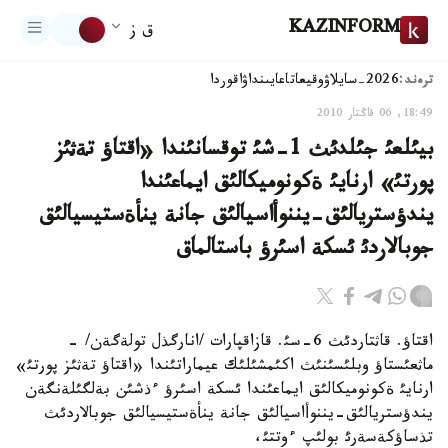
KAZINFORM
ق ز
ترەند:
2026-سايلاۋ
وقيعا
تاعايىنداۋ
اقوردا
18:49, 06 قاڭتار 2010
بيئلعئ جئلدئث 1-شئ توقسانئندا «اقتاؤ تةثئز
پورتئ» ارنايئ ةكونوميكالئق ايماعئندا
يندؤستريالئق-يننوأاسيالئق جانة ينأةستيسيالئق
جوبالاردئ ئسكة اسئرؤ باستالماق
اقتاؤ. قاثتاردئث 6-سئ. قازاقپارات /انارگذل تولةگةن/ -
ماثعئستاؤ وبلئسئنئث اكئمشئلئك عيماراتئندا «اقتاؤ تةثئز پورتئ»
ارنايئ ةكونوميكالئق ايماعئندا ئسكة اسئرؤ ءذشئن بةلگئلةنگةن
يندؤستريالئق-يننوأاسيالئق جانة ينأةستيسيالئق جوبالاردئث
تذساؤكةسةرئ بولئپ ءوتتئ،