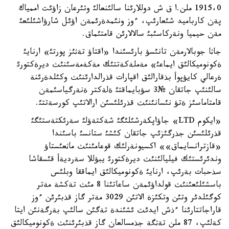
1915،0 ملن.ا ق ش دوللارئنا سالئنعالئ وتئرعان زاؤئت اممياك
پةن كارباميد شئعارئپ، ءوز ونئمدةرئمةن اؤئل شارؤاشئلئعئ
مةن حيميا ونةركاسئبئ سالالارئن قامتئماق.
جاثا جوبالارمةن تانئسؤ بارئسئندا «اقتاؤ تةثئز پورتئ» ارنايئ
ةكونوميكالئق ايماعئ» مةملةكةتتئك مةكةمةسئنئث ديرةكتورئ
ةرعالي كايؤپوأ بذقارالئق اقپارات قذرالدارئنئث وكئلدةرئنة
سالئنئپ جاتقان №3 سؤبايماقتئ ةلةكتر ةنةرگياسئمةن
قامتاماسئز ةتؤ نئسانئنئث قذرئلئسئن ارالاتئپ كورسةتتئ.
«ايكوم LTD» جاؤاپكةرشئلئگئ شةكتةؤلئ سةرئكتةستئگئ
قذرئلئسئن جذرگئزئپ جاتقان كئشئ ستانسئ باسئندا
«قازترانسايماق»» اكسيونةرلئك قوعامئنئث ماثعئستاؤ
وندئرئستئك فيليالئنئث ديرةكتورئ يبؤللا سةرديةأ قئسقاشا
سذحبات بةرئپ، ارنايئ ةكونوميكالئق ايماققا وبلئس
باسشئلئعئنئث قولداؤئمةن ساعاتئنا 8 مئث تةكشة مةتر
كوگئلدئر وتئن وتكئزة الاتئن 3029 مةتر گاز قذبئرئن ءوز
قاراجاتتارئنا ءذش ايدئث ئشئندة تةگئن سالئپ بةرگةنئن ايتا
كةلئپ، 87 ملن تةثگة جذمسالعان گاز قذبئرئنئث ةكونوميكالئق