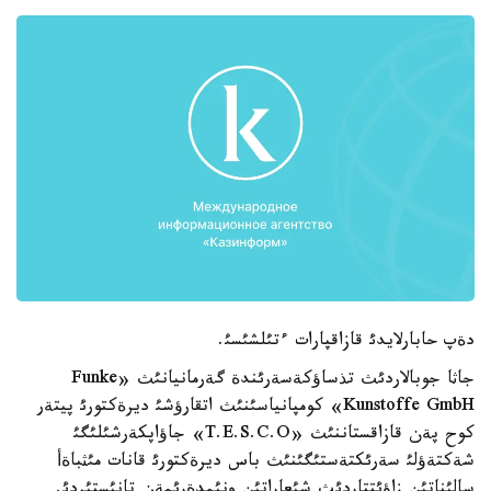
دةپ حابارلايدئ قازاقپارات ءتئلشئسئ.
جاثا جوبالاردئث تذساؤكةسةرئندة گةرمانيانئث «Funke
Kunstoffe GmbH» كومپانياسئنئث اتقارؤشئ ديرةكتورئ پيتةر
كوح پةن قازاقستاننئث «T.E.S.C.O» جاؤاپكةرشئلئگئ
شةكتةؤلئ سةرئكتةستئگئنئث باس ديرةكتورئ قانات مئثباةأ
سالئناتئن زاؤئتتاردئث شئعاراتئن ونئمدةرئمةن تانئستئردئ.