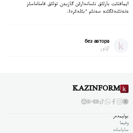
ايماقتئث بارلئق نئساندارئن گازبةن تولئق قامتاماسئز
ةتةتئندئگئنة سةنئم ءبئلدئردئ.
без автора
اۆتور
KAZINFORM
بوليمدەر
وقيعا
ساياسات