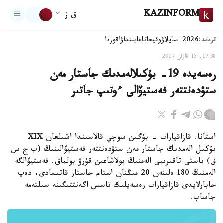
KAZINFORM
ق ز
ترەند:
2026-سايلاۋ
وقيعا
تاعايىنداۋ
اقوردا
17:38, 15 قازان 2017
رەسەيدە 19- بۇكىلالەمدىك جاستار مەن
ستۋدەنتتەر فەستيۆالى ءوتىپ جاتىر
استانا. قازاقپارات - بۇگىن سوچي قالاسىندا اشىلعان XIX
بۇكىل الەمدىك جاستار مەن ستۋدەنتتەر فەستيۆالىنىڭ (ب ج س
ف) باستى تاقىرىبى الەمنىڭ بولاشاعىن قۇرۋ بولماق. فەستيۆالگە
الەمنىڭ 180 ەلىنەن 20 مىڭنان استام جاستار قاتىسادى، دەپ
حابارلايدى قازاقپارات رەسەيلىك تاسس اگەنتتىگىنە سىلتەمە
جاساپ.