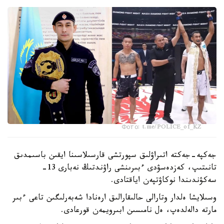
Фото: t.me/POLICE_of_KZ
جەكپە-جەكتە اتىراۋلىق سپورتشى قارسىلاسىنا ايقىن باسىمدىق
تانىتىپ، كەزدەسۋدى ءبىرىنشى راۋندتىڭ نەبارى 13-
سەكۋندىندا نوكاۋتپەن اياقتادى.
وسىلايشا ەلدار وتارالى حالىقارالىق ارەنادا شەبەرلىگىن تاعى ءبىر
مارتە دالەلدەپ، ەل نامىسىن ابىرويمەن قورعادى.