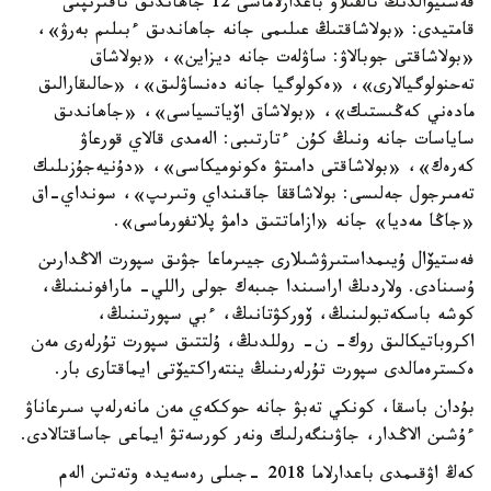
فەستيۆالدىڭ تالقىلاۋ باعدارلاماسى 12 جاھاندىق تاقىرىپتى
قامتيدى: «بولاشاقتىڭ عىلىمى جانە جاھاندىق ءبىلىم بەرۋ»،
«بولاشاقتى جوبالاۋ: ساۋلەت جانە ديزاين»، «بولاشاق
تەحنولوگيالارى»، «ەكولوگيا جانە دەنساۋلىق»، «حالىقارالىق
مادەني كەڭىستىك»، «بولاشاق اۆياتسياسى»، «جاھاندىق
ساياسات جانە ونىڭ كۇن ءتارتىبى: الەمدى قالاي قورعاۋ
كەرەك»، «بولاشاقتى دامىتۋ ەكونوميكاسى»، «دۇنيەجۇزىلىك
تەمىرجول جەلىسى: بولاشاققا جاقىنداي وتىرىپ»، سونداي-اق
«جاڭا مەديا» جانە «ازاماتتىق دامۋ پلاتفورماسى».
فەستيۆال ۇيىمداستىرۋشىلارى جيىرماعا جۋىق سپورت الاڭدارىن
ۇسىنادى. ولاردىڭ اراسىندا جىبەك جولى راللي- مارافونىنىڭ،
كوشە باسكەتبولىنىڭ، ۆوركۋتانىڭ، ءبي سپورتىنىڭ،
اكروباتيكالىق روك- ن- روللدىڭ، ۇلتتىق سپورت تۇرلەرى مەن
ەكسترەمالدى سپورت تۇرلەرىنىڭ ينتەراكتيۆتى ايماقتارى بار.
بۇدان باسقا، كونكي تەبۋ جانە حوككەي مەن مانەرلەپ سىرعاناۋ
ءۇشىن الاڭدار، جاۋىنگەرلىك ونەر كورسەتۋ ايماعى جاساقتالادى.
كەڭ اۋقىمدى باعدارلاما 2018 -جىلى رەسەيدە وتەتىن الەم