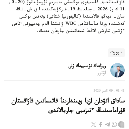
قازاقستاندىق كاسىپقوي بوكسشى مەيىرىم نۇرسۇلتانوۆ (20-0,
11 ك و) 2026 -جىلدىڭ 19-قىركۇيەگىندە ا ق ش-تىڭ
سان- ديەگو قالاسىندا (كاليفورنيا شتاتى) وتەتىن بوكس
كەشىندە ورتا سالماقتاعى WBC ۋاقىتشا الەم چەمپيونى اتاعى
ءۇشىن شارشى الاڭعا شىعاتىنىن جازعان ەدىك.
سپورت
ريزابەك نۇسىپبەك ۇلى
اۆتور
08:41, 09 تامىز 2026
ساداق اتۋدان ازيا ويىندارىنا قاتىساتىن قازاقستان
قۇراماسىنىڭ ءتىزىمى جاريالاندى