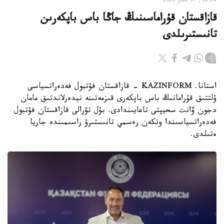
18:04, 07 تامىز 2026
قازاقستان قۇراماسىنىڭ جاڭا باس باپكەرىن
تانىستىرىلدى
استانا. KAZINFORM - قازاقستان فۋتبول فەدەراتسياسى
ۇلتتىق قۇرامانىڭ باس باپكەرى قىزمەتىنە نيدەرلاندتىق مامان
دجون ۆانت سحيپتى تاعايىندادى. بۇل تۋرالى قازاقستان فۋتبول
فەدەراتسياسىندا وتكەن رەسمي تانىستىرۋ راسىمىندە جاريا
ەتىلدى.