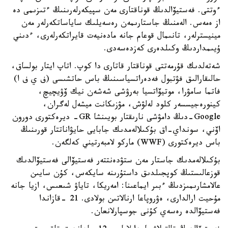
ءوتتى. فەستيۆالدىڭ قوناقتارى مەن سپيكەرلەرىنىڭ ءتىزىمى دە
از ەمەس. الەمنىڭ جاستارىمەن رەسەيلىك ساياساتكەرلەر مەن
مينيسترلەر، تانىمال قوعام جانە مادەنيەت قايراتكەرلەرى، ءدىني
ۇيىمداردىڭ وكىلدەرى كەزدەسەدى.
شەتەلدىك قۇرمەتتى قوناقتار قاتارى دا كوپ. اتاپ ايتار بولساق،
حالىقارالىق فۋتبول فەدەراتسياسىنىڭ باس حاتشىسى (ف ي ف ا)
فاتما سامۋرا، موتيۆاتسيا بەرۋشى شەشەن نيك ۆۋيچيچ،
كينورەجيسسەر كلود لەلۋش، مۋزىكانت ميشەل لەگران،
Google-دىڭ دامۋشى نارىقتار بويىنشا GR- ديرەكتورى دورون
اۆني، سونداي-اق بۇكىلالەمدىك جابايى حايۋاناتتار قورىنىڭ
باس ديرەكتورى (WWF) ماركو لامبەرتيني كەلگەن.
بۇكىلالەمدىك جاستار مەن ستۋدەنتتەر فەستيۆالى فەستيۆالدىك
قوزعالىستىڭ كوپجىلدىق داستۇرىنە سايكەس، كۇن سايىن
عالامشارىمىزدىڭ ءبىر ايماعىنا: امەريكا، تاياۋ شىعىس، ازيا جانە
مۇحيت ارالدارى، ەۋروپاعا ارنالاتىن بولادى. 21 -قازاندا
فەستيۆالدە رەسەي كۇنى جوسپارلانعان.