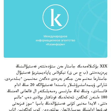
XIX بۇكىلالەمدىك جاستار مەن ستۋدەنتتەر فەستيۆالىنىڭ
پرەزيدەنتى (ب ج س ف) نيكولاس پاپاديميتريۋ فەستيۆال
جاستارعا سەنىم مەن جىگەر بەرەدى دەگەن سەنىمىن ءبىلدىردى.
شارانى ۇيىمداستىرۋشىلار باسىندا فەستيۆالگە 20 مىڭ ادام
قاتىسادى، ونىڭ تەڭ جارتىسى رەسەيلىكتەر ال قالعانى الەمنىڭ
180 ەلىنەن كەلگەن شەتەلدىك قوناقتار بولادى دەپ ءمالىم
ەتتى، الايدا سەنبى كۇنى فەستيۆالدىڭ باسپا ءسوز قىزمەتى
فورۋمعا ادامنىڭ جوسپارلانعان مولشەردەن كوپ كەلگەنىن اتاپ