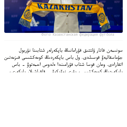
Фото: Казахстанская федерация футбола
سونىمەن قاتار ۇلتتىق قۇرامانىڭ باپكەرلەر شتابىنا نۇربول
جۇماسقاليەۆ قوسىلدى. ول باس باپكەردىڭ كومەكشىسى قىزمەتىن
اتقارادى. وعان قوسا شتاب قۇرامىندا ەلدوس احمەتوۆ - باس
باپكەردىڭ كومەكشىسى، يۋري نوۆيكوۆ - قاقپاشىلار باپكەرى،
ۆاديم بوروۆسكي - دەنە دايىندىعى جونىندەگى باپكەر، تيمۋر
قۇسايىنوۆ اناليتيك بولىپ جۇمىس ىستەيدى.
62 جاستاعى دجون ۆانت سحيپ باپكەرلىك مانسابىندا گرەكيا
جانە ارمەنيا ۇلتتىق قۇرامالارىن جاتتىقتىرعان. سونداي-اق
نيدەرلاند قۇراماسىنىڭ باپكەرلەر شتابىندا قىزمەت اتقارعان.
ول قازاقستان ۇلتتىق قۇراماسىن باسقارعان ەكىنشى نيدەرلاندتىق