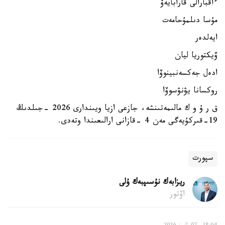
ءاقبارالى قارابايەۆ
مۇسا دىلمۇحامەت
ايەلدەر
ۆيكتوريا ليان
ادەل جەكسەنبينوۆا
روكسانا يۋنۋسوۆا
ق ر ۇ و ك مالىمەتىنشە، جازعى ازيا ويىندارى 2026 -جىلدىڭ
19-قىركۇيەگى مەن 4 -قازانى ارالىعىندا وتەدى.
سپورت
ريزابەك نۇسىپبەك ۇلى
اۆتور