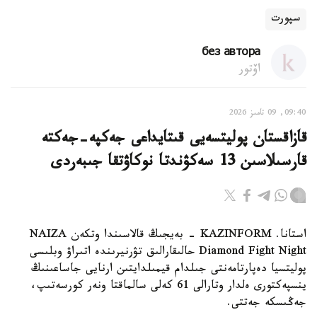
سپورت
без автора
اۆتور
09:40, 09 تامىز 2026
قازاقستان پوليتسەيى قىتايداعى جەكپە-جەكتە
قارسىلاسىن 13 سەكۋندتا نوكاۋتقا جىبەردى
استانا. KAZINFORM - بەيجىڭ قالاسىندا وتكەن NAIZA
Diamond Fight Night حالىقارالىق تۋرنيرىندە اتىراۋ وبلىسى
پوليتسيا دەپارتامەنتى جىلدام قيمىلدايتىن ارنايى جاساعىنىڭ
ينسپەكتورى ەلدار وتارالى 61 كەلى سالماقتا ونەر كورسەتىپ،
جەڭىسكە جەتتى.