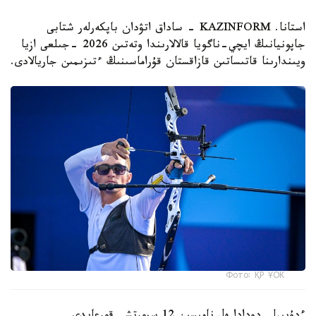
استانا. KAZINFORM - ساداق اتۋدان باپكەرلەر شتابى
جاپونيانىڭ ايچي-ناگويا قالالارىندا وتەتىن 2026 -جىلعى ازيا
ويىندارىنا قاتىساتىن قازاقستان قۇراماسىنىڭ ءتىزىمىن جاريالادى.
Фото: ҚР ҰОК