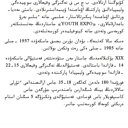
كۋبوگىنا ارنالادى. ب ج س ف نەگىزگى وقيعالارى سوچيدەگى
وليمپيادالىق پاركتىڭ اۋماعىندا ۇيىمداستىرىلادى. باستى مەديا-
ورتالىق اۋماعىندا پىكىرتالاستار، عىلىمي جانە ءبىلىم بەرۋ
باعدارلامالارى، «YOUTH EXPO» جاستاردىڭ جەتىستىكتەر
كورمەسى وتەدى جانە كينوفيلمدەر كورسەتىلەدى.
ەسكە سالا كەتسەك، بۇدان بۇرىن بجسف ماسكەۋدە 1957 -جىلى
جانە 1985 -جىلى ەكى رەت وتكەن بولاتىن.
XIX بۇكىلالەمدىك جاستار مەن ستۋدەنتتەر فەستيۆالى ماسكەۋدە
14 -قازاندا باستالدى. فەستيۆالدىڭ نەگىزگى وقيعالارى 15-22
-قازاندا سوچيدەگى وليمپيادا پاركىندە وتەدى.
فورۋمدا 180 ەلدەن كەلگەن 18-35 جاس ارالىعىنداعى ءتۇرلى
سالالاردىڭ بيىك شىڭدارىن باعىندىرىپ جۇرگەن جاس
كاسىپقويلار باس قوسادى. فەستيۆالدى وتكىزۋگە 5 مىڭنان استام
ەرىكتى كومەك كورسەتىپ جاتىر.