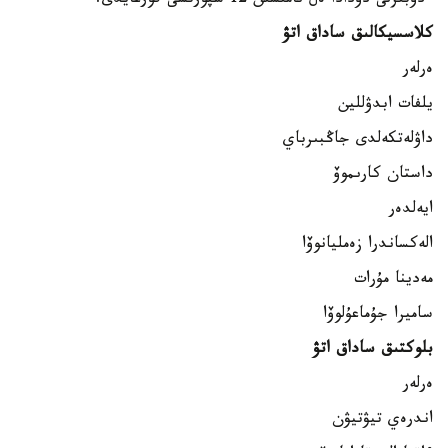
ءدۇبىرلى دودادا ەل نامىسىن 12 سپورتشى قورعايدى.
كلاسسيكالىق ساداق اتۋ
ەرلەر
يلفات ابدۋللين
داۋلەتكەلدى جاڭبىرباي
داستان كارىموۆ
ايەلدەر
الەكساندرا زەمليانوۆا
مەدينا مۇرات
ساميرا جۇماعۇلوۆا
بلوكتىق ساداق اتۋ
ەرلەر
اندرەي تيۋتيۋن