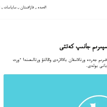
الەمدە
قازاقستان
ساياسات
ت
. قازاقپارات - گۆاتەمالا استاناسىنان 25 شاقىرىم جەردە ورنالاسقان بالالاردى وڭالتۋ ورتالىعىندا ءورت