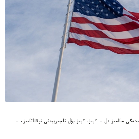
ەمدەگى جالعىز ەل - ءبىز. ءبىز بۇل تاجىريبەنى توقتاتامىز، -