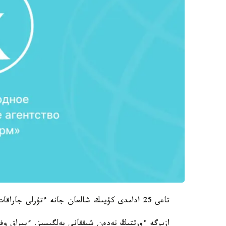
تاعى 25 ادامدى كۇيىك شالعان جانە ءتۇرلى جاراقات العان، دەپ حابارلايدى BBC.
ازىرگە ءورتتىڭ نەدەن شىققانى بەلگىسىز. ءبىراق وف