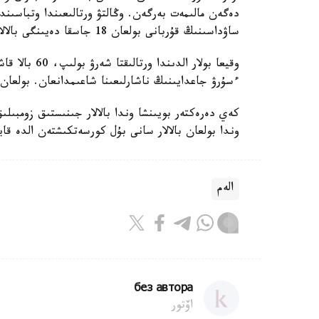
دەگەن مالىمەت بەرگەن. وڭالتۋ ورتالىعىندا وتباسىند
ساۋداسىنىڭ قۇربانى بولعان 18 جاسقا دەيىنگى بالالار تاربيەلەنەدى.
وقيعا بولار ا
ءسۇرۋ جاعدايىنىڭ ناشارلىعىنا شاعىمدانعان. بولعان ج
وندا بولعان بالالار سانى بۇل كورسەتكىشتەن الدە قا
الەم
без автора
اۆتور