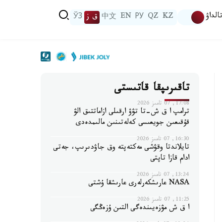
الداۋ
KZ
QZ
РУ
EN
中文
ق ز
ЎЗ
تاقىرىپقا قاتىستى
17:08, 07 تامىز 2026
ترامپ ا ق ش-تا تۋۋ ارقىلى ازاماتتىق الۋ
قۇقىعىن جويعىسى كەلەتىنىن مالىمدەدى
16:30, 07 تامىز 2026
تايلاندتا وقۋشى مەكتەپتە وق جاۋدىرىپ، جەتى
ادام قازا تاپتى
13:24, 07 تامىز 2026
NASA عارىشكەرلەرى عارىشقا ۇشتى
11:25, 07 تامىز 2026
ا ق ش مۋزەيىندەگى التىن ۇزەڭگى