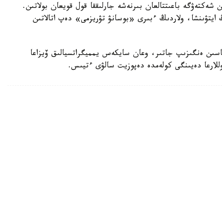
ن شەكتەۋگە باعىتتالعان بىرنەشە جارلىققا قول قويعان بولاتىن.
ايتۋىنشا، ولاردىڭ ءبىرى «بوسانۋ تۋريزمى» دەپ اتالاتىن
ماسىن ەنگىزىپ جاتىر، وعان سايكەس يمميگراتسيالىق ۆيزاعا