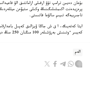
بۇعان دەيىن ترامپ تۋۋ ارقىلى ازاماتتىق الۋ قاعيداتى
پرەزيدەنت اكىمشىلىگىنىڭ وكىلى ستيۆەن ميللەردىڭ 
تاجىريبەگە تىيىم سالۋعا قاتىستى.
ايتا كەتەيىك، ا ق ش جاڭا ۆيزالىق كەپىل باعدارلا
كەيبىر ءوتىنىش بەرۋشىلەر 100 مىڭنان 250 مىڭ دوللارعا دەيىنگى كولەمدە دەپوزيت سالۋى ءتيىس.
الەم
باقىتجول كاكەش
اۆتور