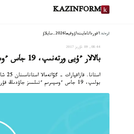
KAZINFORM
ترەند:
اقوردا
تاعايىنداۋ
وقيعا
2026-سايلاۋ
08:44, 09 ناۋرىز 2017
بالالار ءۇيى ورتەنىپ، 19 جاس ءوسپىرىم جانىپ كەتتى
استانا
بولىپ، 19 جاس ءوسپىرىم ءتىلسىز جاۋدىڭ قۇربانى بولدى.