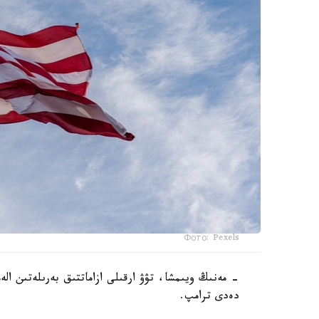
Фото: Pexels
- مەنىڭ ويىمشا، تۋۋ ارقىلى ازاماتتىق بەرىلەتىن ال
دەدى ترامپ.