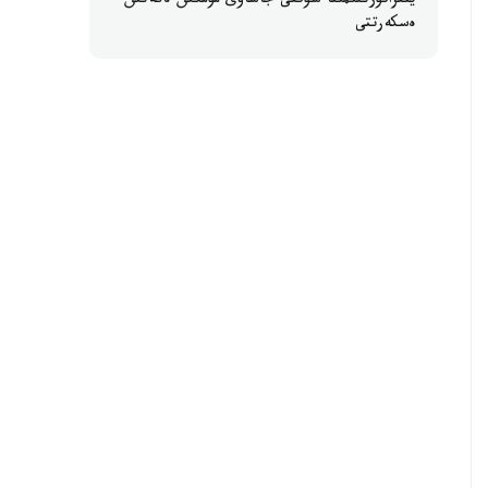
ينفراقۇرىلىمىنا سوققى جاساۋى مۇمكىن ەكەنىن
ەسكەرتتى