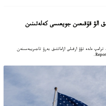
ىق الۋ قۇقىعىن جويعىسى كەلەتىنىن
تى دونالد ترامپ ەلدە تۋۋ ارقىلى ازاماتتىق بەرۋ تاجىريبەسىنەن