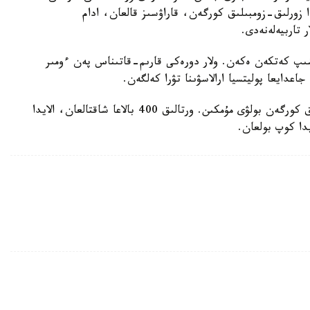
ا زورلىق-زومبىلىق كورگەن، قاراۋسىز قالعان، ادام
لدىندا ورتالىقتا شەرۋ بولىپ، 60 بالا قاشىپ كەتكەن ەكەن. ولار دورەكى قارىم-قاتىناس پەن ءومىر
اعدايعا پوليتسيا ارالاسۋىنا تۋرا كەلگەن.
كەي دەرەكتەر بويىنشا وندا بالالار جىنىستىق زومبىلىق كورگەن بولۋى مۇمكىن. ورتالىق 400 بالاعا شاقتالعان، الايدا
يدا كوپ بولعان.