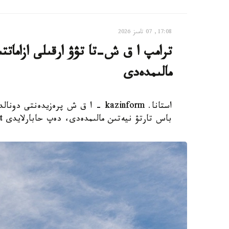
17:08, 07 تامىز 2026
ترامپ ا ق ش-تا تۋۋ ارقىلى ازاماتت
مالىمدەدى
استانا. kazinform - ا ق ش پرەزيدەن
باس تارتۋ نيەتىن مالىمدەدى، دەپ حابارلايدى Report.