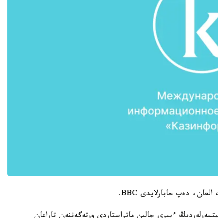
يتسەرلەردىڭ ءبىرى جالىن ماتراستاردى ورتەگەننەن تاراعان