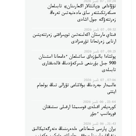
10:24, 07 تامىز 2026
تۋۆاداعى «پاتشالار اڭعارىنان» تابىلعان
ەسكەرتكىشتەر ساق مادەنيەتىن تەرەڭ
زەرتتەۋگە جول اشادى
09:52, 07 تامىز 2026
قىتاي مارستان اكەلىنەتىن توپىراقتى زەرتتەيتىن
ارنايى زەرتحانا تۇرعىزادى
09:25, 07 تامىز 2026
پولشادا بالمۇزداق ساتىلعان ءدامحانا استىنان
900 جىل بۇرىنعى شىركەۋدىڭ قالدىقتارى
تابىلدى
07:06, 07 تامىز 2026
عالىمدار جەردىڭ بولاشاعى تۋرالى تىڭ بولجام
ايتتى
22:44, 06 تامىز 2026
كورەيلەر اقىلدى قوسىمشا ارقىلى ىستىقتان
قورعانىپ ءجۇر
21:43, 06 تامىز 2026
يران پارسى شىعاناعى ەلدەرىنىڭ ەنەرگەتيكالىق