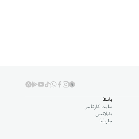
باسقا
سايت كارتاسى
بايلانىس
جارناما