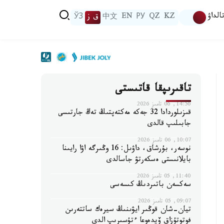
الداۋ
KZ
QZ
РУ
EN
中文
ق ز
ЎЗ
تاقىرىپقا قاتىستى
14:56, 06 تامىز 2026
قىزىلوردادا 32 جەكە مەكتەپتىڭ تەڭ جارتىسى
جابىلىپ قالدى
10:07, 06 تامىز 2026
نوسەر، بۇرشاق، داۋىل: 16 وڭىرگە اۋا رايىنا
بايلانىستى ەسكەرتۋ جاسالدى
11:40, 05 تامىز 2026
سەكسەن باتىردىڭ كىسەسى
09:07, 05 تامىز 2026
تيان-شان قوڭىر ايۋىنىڭ سيرەك ساتتەرىن
فوتوتۇزاق ۆيدەوعا ءتۇسىرىپ الدى