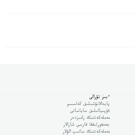
ءبىز تۋرالى
پايدالانۋشىلىق كەلىسىم
قۇپىيالىلىق ساياساتى
مەملەكەتتىك رامىزدەر
جەمقورلىققا قارسى شارالار
مەملەكەتتىك ساتىپ الۋلار