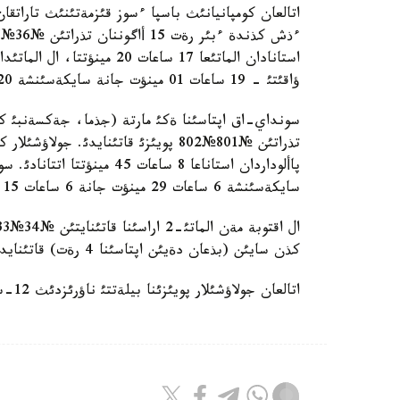
اتالعان كومپانيانئث باسپا ءسوز قئزمةتئنئث تاراتقان 
ؤاقئتئ - 19 ساعات 01 مينؤت جانة سايكةسئنشة 20 ساعات 44 مينؤت.
پاألوداردان استاناعا 8 ساعات
سايكةسئنشة 6 ساعات 29 مينؤت جانة 6 ساعات 15 مينؤتقا تةث.
كذن سايئن (بذعان دةيئن اپتاسئنا 4 رةت) قاتئنايدئ.
اتالعان جولاؤشئلار پويئزئنا بيلةتتئ ناؤرئزدئث 12-سئنةن باستاپ تةمئرجول كاسسالارئنان الؤعا بولادئ