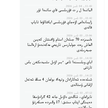
11:42, 04 تامىز 2026
الماتىدا ل ر ت قۇرىلىسى قاي ساتىدا تۇر
15:42, 03 تامىز 2026
زايسانداعى اۋەجاي قۇرىلىسى اياقتالۋعا تاياپ
قالدى
15:06, 03 تامىز 2026
ەلىمىزدە 70 جىلدان استام ۋاقىتتان كەيىن
العاش رەت جولبارىس تاريحي مەكەندەۋ ارەالىنا
جىبەرىلدى
14:52, 03 تامىز 2026
اباي وبلىسىندا تاعى ءبىر اۋىل ىشىمدىكتەن باس
تارتتى
14:23, 03 تامىز 2026
شىلدەدە شەكارادان وتپەك بولعان 4 مىڭ شەتەل
ازاماتى ۇستالدى
07:12, 03 تامىز 2026
نايزاعاي، شاڭدى داۋىل جانە 42 گرادۋسقا
دەيىنگى اپتاپ ىستىق: 17 وڭىردە ەسكەرتۋ