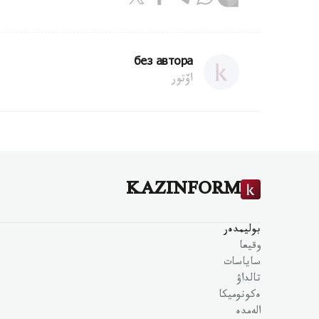
без автора
اۆتور
KAZINFORM
بوليمدەر
وقيعا
ساياسات
تالداۋ
ەكونوميكا
الەمدە