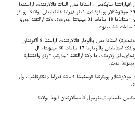
اقپاراتئنا سايكةس، استانا مةن الماتئ قالالارئنئث اراسئندا
ءذش كذندة ءبئر رةت 15 أاگوننان تذراتئن №36№35 جولاؤشئلار پويئزئنئث ءبئر قذرامئ قاتئنايتئن بولادئ. پويئز
استانادان الماتئعا 17 ساعات 20 مينؤتتا، ال الماتئدان استاناعا 18 ساعات 01 مينؤتتا جذرةدئ. ةكئ ارالئقتئ جذرؤ
سونداي-اق اپتاسئنا ةكئ مارتة (جذما، جةكسةنبئ كذندةرئ) استانا مةن پاألودار قالالارئنئث اراسئنا 8 أاگوننان
تذراتئن №801№802 پويئزئ قاتئنايدئ. جولاؤشئلار كولئگئ استانادان پاألودارعا 17 ساعات 30 مينؤتتا، ال
 45 مينؤتتا اتتانادئ. سونداي-اق ولاردئث دا ةكئ ارالئقتئ ءجذرئپ ءوتؤ ؤاقئتتارئ
ال اقتوبة مةن الماتئ-2 اراسئنا قاتئنايتئن №34№33 جولاؤشئلار پويئزئنا قوسئمشا 4-شئ قذراما ةنگئزئلئپ، ول