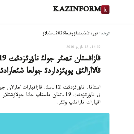
KAZINFORM
ترەند:
اقوردا
تاعايىنداۋ
وقيعا
2026-سايلاۋ
14:39, 12 ناۋرىز 2010
قالاارالئق پويئزداردئ جولعا شئعارادئ
استانا. ناؤرئزدئث 12-سئ. قازاقپا
ق ناؤرئزدئث 19-ئنان باستاپ جاثا جولا
اقپارات تاراتئپ وتئر.