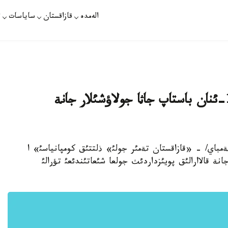
الەمدە
قازاقستان
ساياسات
ت
قازاقستان تةمئر جولئ ناؤرئزدئث 19-ئنان باستاپ جاثا جولاؤشئلار جانة
رات /مارلان جيةمباي/ - «قازاقستان تةمئر جولئ» ذلتتئق كومپانياسئ» ا
ؤشئلار جانة قالاارالئق پويئزداردئث جولعا شئعاتئندئعئ تؤرالئ