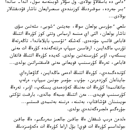
ءدامى دە باسقالاۋ بولادى. ول سۋلار كوبىنەسە سول، اندا- ساندا
ءبىر جەردە، سوقىردىڭ كوزىندەي سىعىرايعان ناشار قۇدىقشالار
بولادى...
ىلعي ءجۇرىس بولعان سوڭ، جەيتىن ءشوبى، ىشەتىن سۋى
ناشار بولعان، التى اي مىنسە ارىماس وتتى كوز كۇرەڭ اتتىڭ
قاباعى قاتىپ جۇدەدى. كەشكە ءتۇسىپ بايلاعاندا، تاڭەرتەڭ
تۇرىپ ماڭدايىن، ارقاسىن سيپاپ ەرتتەگەندە كۇرەڭ ات مەنى
يىسكەپ، اۋىر كۇرسىنەتىن بولدى. كەيدە كۇرەڭ اتتىڭ قاتقان
قاباعى، تەرەڭ كۇرسىنىپ قويعانى مەنى قامىقتىراتىن بولدى...
كۇندەگىدەي، كۇرەڭ اتتىڭ ادەمى ماڭدايىن، گاۋھارداي
جايناعان كوزدەرىن، جۇپ- جۇمىر جونىن سيپاپ، ەرلەپ
جاتقانىمدا كۇرەڭ ات مەنىڭ كەۋدەمدى يىسكەپ، اۋىر، تەرەڭ
كۇرسىنىپ قويدى... مەن اتتىڭ جىبەك جالدى، بارقىت تۇكتى
مويىنىنان قۇشاقتاپ، بەتىنە، ەرنىنە بەتىمدى قىستىم...
جۇرەگىم ەلجىرەگەندەي بولدى.
ەلدەن ەرىپ شىققان ەڭ جاقىن جالعىز سەرىگىم، ەڭ جاقىن
جولداسىم كۇرەڭ ات قوي! بۇل اراعا كۇرەڭ ات ەكەۋمىزدىڭ