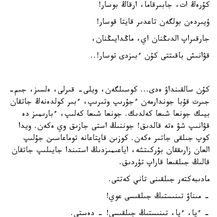
كۇرەڭ ات، جابىرقاما، ارقاڭ بوسار!
ۇيىردەن بولگەن تاعدىر قايتا قوسار!
جارقىراپ الدىڭنان اي، ماڭدايىڭنان،
قۋانىش باقىتتى كۇن ءبىزدى توسار!..
كۇن سالقىنداۋ ەدى... كوسىلگەن، ويلى- قىرلى، ەلسىز، جىم-
جىرت قۇبا جوندارمەن ءجۇرىپ وتىرىپ، ءبىر كولدەنەڭ جاتقان
بيىك جونعا شىعا كەلدىك. جونعا شىعا كەلىپ، ءبارىمىز دە
قۋانىپ شۋ ەتە قالدىق! جوننىڭ استى جازىق وي ەكەن. ويدا
كوپ جىلقى جاتىر ەكەن. كوزىن قاپتاعانە توماعاسىن جۇلىپ
العان زارىققان بۇركىتشە، اياعىمىزدىڭ استىندا جايىلىپ جاتقان
قالىڭ جىلقىعا قاراپ تۇردىق.
مادىبەكتەر جىلقىنى تاني كەتتى.
- مىناۋ تىنىستىڭ جىلقىسى عوي!
- ءيا، ءيا، تىنىستىڭ جىلقىسى! - دەستى.