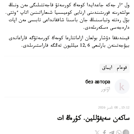
ول ءار جەكە جاعدايدا كومەك كورسەتۋ قاجەتتىلىگى مەن ونىڭ
مولشەرىنە قورىتىندىنى ارنايى كوميسسيا شىعاراتىنىن اتاپ ءوتتى.
بۇل رەتتە وتباسىنىڭ جان باسىنا شاققانداعى تابىسى مەن اپات
دارەجەسى ەسكەرىلەدى.
قيىندىققا دۋشار بولعان ازاماتتارعا كومەك كورسەتۋگە قاراعاندى
بيۋجەتىنەن بارلىعى 12,6 ميلليون تەڭگە قاراستىرىلدى.
قوعام
ايماق
без автора
اۆتور
15:12, 08 تامىز 2026
ساكەن سەيفۋللين. كۇرەڭ ات