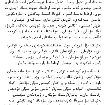
مەنىڭ اتىم ءشول وتىنا، ءشول سۋىنا ۇيرەنبەگەن ات، قاباقتارى
قاتىپ جۇدەپ كەلە جاتىر. شولدە ارقانىڭ شوپتەرىنىڭ ءبىرى دە
جوق. ارقادا مەنىڭ اتىم - كۇرەڭ اتتىڭ جەگەنى - جازدىگۇنى
جاسىل جىبەكتەي، كۇزدى كۇنى سارى جىبەكتەي جۇمساق،
جۇپار ءيىستى، ءتاتتى شوپتەر ەدى. ول شوپتەر: بەتەگە، تارلاۋ،
كوك جۋسان، قارا جۋسان، جوڭىشقا، قياق، بيدايىق، كودە،
شالعىن، ميا، مايسا جانە تولىپ جاتقان ادەمى شوپتەر.
بەتپاقتا بۇل شوپتەر جوق. بەتپاقتىڭ شوپتەرى سەلدىر، قوڭىر،
سۇر، قۋارعان، سوياۋلانعان قاتتى، قوڭىرسۇر وسىمدىك. ول
شوپتەر: سوياۋ جۋسان، قارا قوڭىر جۋسان، يزەن، ەبەلەك.
راس، كوكپەك پەن جۋسان ارقادا دا بار. بەتپاقتا دا بار.
ارقانىڭ سۋى كوبىنەسە تۇشى، ءتاتتى، تۇنىق سۋ جانە ونداي
سۋلار كوپ. ۇلكەن شالقار ايدىن كولدەر، ۇزىن اققان وزەندەر،
تاۋدان، ادىردان سىلدىراپ اققان كۇمىس سۋلى بۇلاقتار، كوك
شالعىندى، ءمولدىر سۋلى تومارلار ءتاتتى سۋىق سۋلى قۇدىقتار
ارقانىڭ جان- جانۋارلارىنىڭ سۇيگەن، ۇيرەنگەن سۋسىنى.
بەتپاقتا سۋ سيرەك كەزدەسەدى. ول سۋدىڭ ءوزى تاپشى جانە