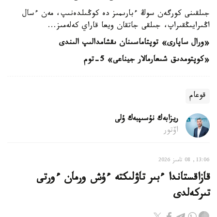
جىلقىنى كورگەن سوڭ ءبارىمىز دە كوڭىلدەنىپ، مەن ءسال
اڭىرايىڭقىراپ، جىلقى جاتقان ويعا قاراي كەلەمىز...
«ورال ساپارى» توپتاماسىنان ىقشامدالىپ الىندى
«كوپتومدىق شىعارمالار جيناعى» 5-توم
قوعام
ريزابەك نۇسىپبەك ۇلى
اۆتور
13:06, 08 تامىز 2026
قازاقستاندا ءبىر تاۋلىكتە ءۇش ورمان ءورتى
تىركەلدى