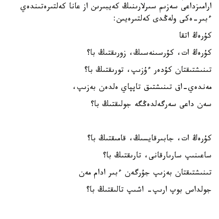
ارامىزداعى سەزىم سىرلارىنىڭ كەيبىرىن از عانا كەلتىرەتىندەي
ءبىر-ەكى ولەڭدى كەلتىرەيىن:
كۇرەڭ اتقا
كۇرەڭ ات، كۇرسىنەسىڭ، زورىقتىڭ با؟
تىنىشتىقتان كۇدەر ءۇزىپ، تورىقتىڭ با؟
مەندەي-اق تىنىشتىق تاپپاي ەلدەن بەزىپ،
سەن داعى سەرگەلدەڭگە جولىقتىڭ با؟
كۇرەڭ ات، جابىرقايسىڭ، قامىقتىڭ با؟
ساعىنىپ سارىارقانى، تارىقتىڭ با؟
تىنىشتىقتان بەزىپ جۇرگەن ءبىر ادام مەن
جولداس بوپ ارىپ- اشىپ تالىقتىڭ با؟