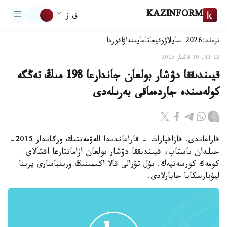
KAZINFORM
ق ز
ترەند:
2026-سايلاۋ
وقيعا
تاعايىنداۋ
اقوردا
11:12, 10 قاڭتار 2015
قيىندىققا دۋشار بولعان جاندارعا 198 مىڭ تەڭگە
كولەمىندە جاردەماقى بەرىلەدى
قاراعاندى. قازاقپارات - قاراعاندىدا الەۋمەتتىك ورگاندار 2015-
جىلدان باستاپ، قيىندىققا دۋشار بولعان ازاماتتارعا اقشالاي
كومەك كورسەتپەك. بۇل تۋرالى قالا اكىمىنىڭ ورىنباسارى يرينا
ليۋبارسكايا حابارلادى.