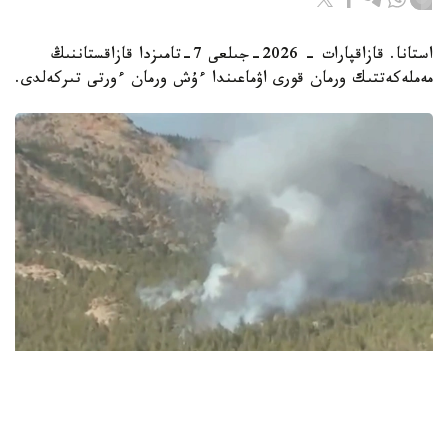
استانا. قازاقپارات - 2026-جىلعى 7-تامىزدا قازاقستاننىڭ
مەملەكەتتىك ورمان قورى اۋماعىندا ءۇش ورمان ءورتى تىركەلدى.
Видеодан алынған кадр
ءورتتىڭ بىرەۋى باتىس قازاقستان وبلىسىندا، تاعى ەكەۋى ۇلىتاۋ