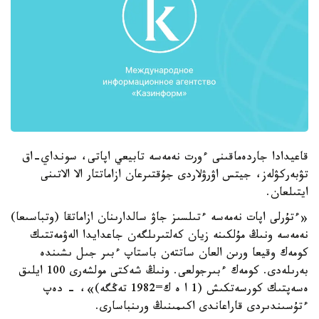
قاعيدادا جاردەماقىنى ءورت نەمەسە تابيعي اپاتى، سونداي-اق
تۋبەركۋلەز، جيتس اۋرۋلاردى جۇقتىرعان ازاماتتار الا الاتىنى
ايتىلعان.
«ءتۇرلى اپات نەمەسە ءتىلسىز جاۋ سالدارىنان ازاماتقا (وتباسىعا)
نەمەسە ونىڭ مۇلكىنە زيان كەلتىرىلگەن جاعدايدا الەۋمەتتىك
كومەك وقيعا ورىن العان ساتتەن باستاپ ءبىر جىل ىشىندە
بەرىلەدى. كومەك ءبىرجولعى. ونىڭ شەكتى مولشەرى 100 ايلىق
ەسەپتىك كورسەتكىش (1 ا ە ك=1982 تەڭگە)»، - دەپ
ءتۇسىندىردى قاراعاندى اكىمىنىڭ ورىنباسارى.