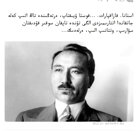
استانا. قازاقپارات. ...قوستا ۇيىقتاپ، ەرتەڭىندە تاڭ اتىپ كەلە
جاتقاندا اتتارىمىزدى الگى تۇندە تاپقان سوقىر قۇدىقتان
سۋارىپ، وتتاتىپ الىپ، ەرلەدىك...
Фото: novoetv.kz