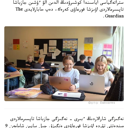
ستراتەگياسى اياسىندا كوشىرۋدىڭ الدىن الۋ ءۇشىن جازباشا
تاپسىرمالاردى اۋىزشا قورعاۋى كەرەك، دەپ حابارلايدى The
Guardian.
Фото: Euronews
نەگىزگى شارالاردىڭ ءبىرى - نەگىزگى جازباشا تاپسىرمالاردى
مىندەتتى تۇردە اۋىزشا قورعاۋدى ەنگىزۋ. جىل سايىن شامامەن 9