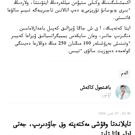
اكىمشىلىگىنىڭ وكىلى ستيۆەن ميللەردىڭ ايتۋىنشا، ولاردىڭ
ءبىرى «بوسانۋ تۋريزمى» دەپ اتالاتىن تاجىريبەگە تىيىم سالۋعا
قاتىستى.
ايتا كەتەيىك، ا ق ش جاڭا ۆيزالىق كەپىل باعدارلاماسىن
ەنگىزىپ جاتىر، وعان سايكەس يمميگراتسيالىق ۆيزاعا كەيبىر
ءوتىنىش بەرۋشىلەر 100 مىڭنان 250 مىڭ دوللارعا دەيىنگى
كولەمدە دەپوزيت سالۋى ءتيىس.
الەم
باقىتجول كاكەش
اۆتور
16:30, 07 تامىز 2026
تايلاندتا وقۋشى مەكتەپتە وق جاۋدىرىپ، جەتى