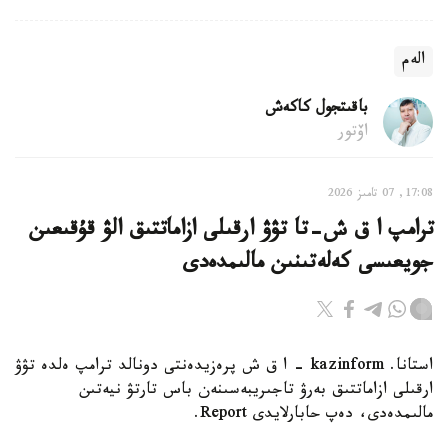
الەم
باقىتجول كاكەش
اۆتور
17:08, 07 تامىز 2026
ترامپ ا ق ش-تا تۋۋ ارقىلى ازاماتتىق الۋ قۇقىعىن
جويعىسى كەلەتىنىن مالىمدەدى
استانا. kazinform - ا ق ش پرەزيدەنتى دونالد ترامپ ەلدە تۋۋ
ارقىلى ازاماتتىق بەرۋ تاجىريبەسىنەن باس تارتۋ نيەتىن
مالىمدەدى، دەپ حابارلايدى Report.