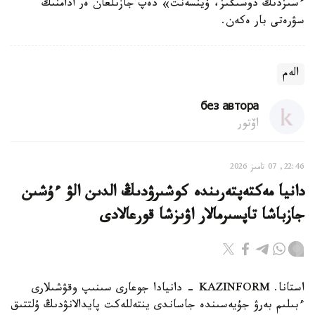
ءسىزدىڭ دوسىڭىز، ۆينسەنت» دەپ جازىلعان ەر ادامنىڭ
سۋرەتى بار ەكەن.
الەم
без автора
اۆتور
22:46, 07 تامىز 2026
دانيا مەكتەپتەرىندە كوشىرۋدىڭ الدىن الۋ ءۇشىن
جازباشا تاپسىرمالار اۋىزشا قورعالادى
استانا. KAZINFORM - دانيادا جوعارى سىنىپ وقۋشىلارى
ءبىلىم بەرۋ جۇيەسىندە جاساندى ينتەللەكت پايدالانۋدىڭ ۇلتتىق