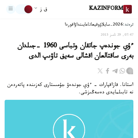
KAZINFORM
ق ز
ترەند:
2026-سايلاۋ
وقيعا
تاعايىنداۋ
اقوردا
07:47, 29 تامىز 2015
ءۇي جوندەپ جاتقان وتباسى 1960 -جىلدان
بەرى ساقتالعان اقشالى سەيف تاۋىپ الدى
استانا. قازاقپارات - ءۇي جوندەۋ جۇمىستارى كەزىندە پاتەردەن
نە تابىلمايدى دەسەڭىزشى.