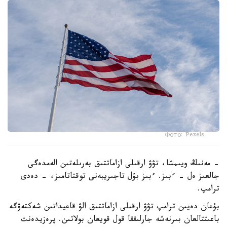
Фото: Pexels
- مەنىڭ ويىمشا، تۋۋ ارقىلى ازاماتتىق بەرىلەتىن الەمدەگى
جالعىز ەل - ءبىز. ءبىز بۇل تاجىريبەنى توقتاتامىز، - دەدى
ترامپ.
بۇعان دەيىن ترامپ تۋۋ ارقىلى ازاماتتىق الۋ قاعيداتىن شەكتەۋگە
باعىتتالعان بىرنەشە جارلىققا قول قويعان بولاتىن. پرەزيدەنت