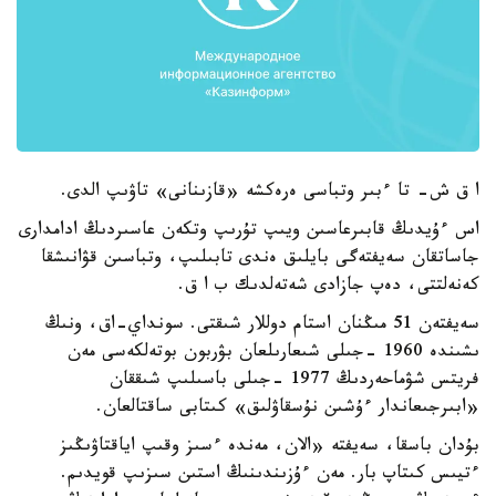
ا ق ش- تا ءبىر وتباسى ەرەكشە «قازىنانى» تاۋىپ الدى.
اس ءۇيدىڭ قابىرعاسىن ويىپ تۇرىپ وتكەن عاسىردىڭ ادامدارى
جاساتقان سەيفتەگى بايلىق ەندى تابىلىپ، وتباسىن قۋانىشقا
كەنەلتتى، دەپ جازادى شەتەلدىك ب ا ق.
سەيفتەن 51 مىڭنان استام دوللار شىقتى. سونداي-اق، ونىڭ
ىشىندە 1960 -جىلى شىعارىلعان بۋربون بوتەلكەسى مەن
فريتس شۋماحەردىڭ 1977 -جىلى باسىلىپ شىققان
«ابىرجىعاندار ءۇشىن نۇسقاۋلىق» كىتابى ساقتالعان.
بۇدان باسقا، سەيفتە «الان، مەندە ءسىز وقىپ اياقتاۋىڭىز
ءتيىس كىتاپ بار. مەن ءۇزىندىنىڭ استىن سىزىپ قويدىم.