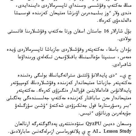
مىڭ مەكتەپ وقۋشىسى وسىنداي تاپسىرمالاردى دايىندايدى،
ەندى ولار ءوز بىلىمدەرىن اۋىزشا ەمتيحان كەزىندە قوسىمشا
دالەلدەۋى كەرەك.
بۇل شارالار 16 جاستان اسقان ورتا مەكتەپ وقۋشىلارىنا قاتىستى
بولادى.
بۇدان باسقا، مەكتەپتەر وقۋشىلاردى جازباشا تاپسىرمالاردى ۇيدە
ەمەس، سىنىپتا مۇعالىمنىڭ باقىلاۋىمەن تىكەلەي ورىنداۋعا
شاقىرادى.
ج ي- ءدى پايدالانۋ ۇلتتىق ستراتەگيانىڭ بولىگى رەتىندە
مەكتەپتەر جازباشا ەمتيحاندار كەزىندە وقۋشىلاردىڭ كومپيۋتەر
پايدالانۋىن قاداعالايتىن قۇرالدار ەنگىزۋى كەرەك. مەكتەپتەر
ەمتيحاندار مەن ساباقتار كەزىندە مەكتەپ جەلىسىندەگى بەلگىلى
ءبىر رەسۋرستارعا قول جەتكىزۋدى شەكتەۋ ءۇشىن سۇزگىلەۋ
جۇيەلەرىن ورناتۋى ءتيىس.
وسىعان دەيىن QyzPU ستۋدەنتتەرى پەداگوگتەرگە ارنالعان
AI- Lesson Study ج ي پلاتفورماسىن ازىرلەگەنىن حابارلادىق.