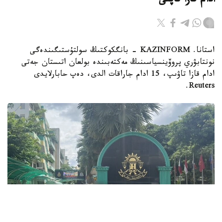
ادام قازا تاپتى
استانا. KAZINFORM - بانگكوكتىڭ سولتۇستىگىندەگى
نونتابۋري پروۆينسياسىنىڭ مەكتەبىندە بولعان اتىستان جەتى
ادام قازا تاۋىپ، 15 ادام جاراقات الدى، دەپ حابارلايدى
Reuters.