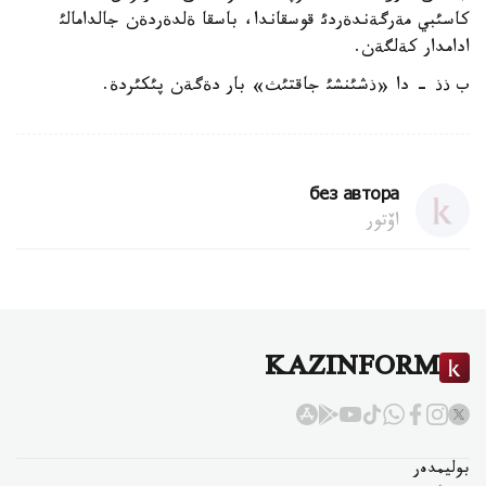
كاسئبي مةرگةندةردئ قوسقاندا، باسقا ةلدةردةن جالدامالئ
ادامدار كةلگةن.
ب ذذ - دا «ذشئنشئ جاقتئث» بار دةگةن پئكئردة.
без автора
اۆتور
KAZINFORM
بوليمدەر