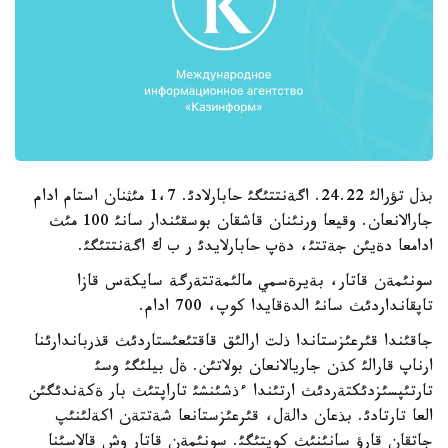
بذل تؤرالئ 24.22. اگةنتتئگئ حابارلادئ. 1،7 مئثنان استام ادام
جارالانعان. وقيعا ورنئنان قاشقان بوسقئندار سانئ 100 مئث
ادامعا دةيئن جةتتئ، دةپ حابارلايدئ ر ب ك اگةنتتئگئ.
سونئمةن قاتار، بةيرةسمي مالئمةتتةرگة سايكةس قازا
تاپقانداردئث سانئ الدةقايدا كوپ، 700 ادام.
جاقئندا قئرعئزستاندا ذلت ارالئق قاقتئعئستاردئث قذرباندارئنا
ارناپ قارالئ كذن جاريالانعان بولاتئن. ةل بيلئگئ وسئ
تارتئپسئزدئكتةردئث ارتئندا ءذشئنشئ تاراپتئث بار ةكةندئگئن
العا تارتادئ. بذعان دالةل، قئرعئزستانعا شةتتةن اكةلئنئپ
جاتقان قارؤ سانئنئث كوپتئگئ. سونئمةن قاتار وش قالاسئنا