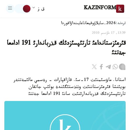
KAZINFORM
ق ز
ترەند:
2026-سايلاۋ
وقيعا
تاعايىنداۋ
اقوردا
13:59, 17 ماۋسىم 2010
قئرعئزستانداعئ تارتئپسئزدئك قذرباندارئ 191 ادامعا
جةتتئ
استانا. ماؤسئمنئث 17-سئ. قازاقپارات - رةسمي مالئمةتتةر
بويئنشا قئرعئزستاننئث وثتذستئگئندة بولئپ جاتقان
تارتئپسئزدئك قذرباندارئنئث سانئ 191 ادامعا جةتتئ