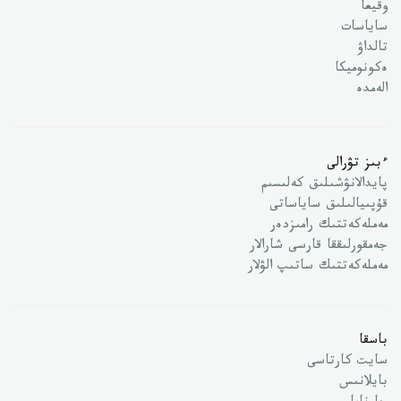
وقيعا
ساياسات
تالداۋ
ەكونوميكا
الەمدە
ءبىز تۋرالى
پايدالانۋشىلىق كەلىسىم
قۇپىيالىلىق ساياساتى
مەملەكەتتىك رامىزدەر
جەمقورلىققا قارسى شارالار
مەملەكەتتىك ساتىپ الۋلار
باسقا
سايت كارتاسى
بايلانىس