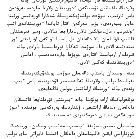
اقتار ارمياسىنىڭ قارا نيەت، قانىپەزەرلىگىن كورگەن جانە
ولاردىڭ ماقساتىن تۇسىنگەن ءدوربىتقان ولارعا جاردەم بەرۋدەن
باس تارتىپ، سوۆەت بولشەۆيكتەرىنىڭ شەكارا قورعانىس ورنىنا
حابار جىبەرەدى، بۇنى سەزگەن اقتار تاباندا ءدوربىتقاندى اتىپ
ءولتىرىپ، مال-مۇلكىن تالان-تاراجعا سالادى. وسى قىرعىننان
قاشىپ قۇتىلعان بالا دالەلقان ەل باسىنا تونگەن اۋىرلىقتى ءوز
مىندەتىنە الادى دا، سوۆەت شەكارا قورعانىسىنا بارادى جانە
قىزىلدار ارمياسىنا اقتاردى جويۋعا جاردەمدەسىپ، اعاسى
ءدوربىتقاننىڭ كەگىن الادى.
مىنە، وسىدان باستاپ دالەلحان سوۆەت بولشەۆيكتەرىنىڭ
ىقپالىندا بولىپ، ولاردىڭ تەڭدەسسىز قۇدىرەتىنە باس ءيىپ
وتەدى جانە ءوزىنىڭ ازاماتتىق جولىن تاڭدايدى.
موڭعوليانىڭ ازات بولۋىنا جانە ءبىرىنشى قۇرىلتايعا قاتىسقان
دالەلحان ەلدىڭ ازاتتىعى، ۇلتتاردىڭ بەرەكەسى جونىندە ءسوز
سويلەگەن دەيتىن دەرەكتەردى دە ەستىدىك.
جاسىنان ىستىق-سۋىققا ءپىسىپ-جەتىلىپ وسكەن، وزىندىك
كوزقاراسى ايقىن قالىپتاسقان دالەلقان اقىلىنا قايراتى ساي بولىپ