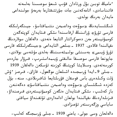
ءماميڭ توبىن بۇل ورتادان قۋىپ شىعۋ سوعىسىنا بەلسەنە
قاتىناسادى، اتامەكەنىن جات جۇرتتىقتارعا بەرمەۋ جولىنداعى
مايدان بەرىك بولدى.
شىڭشىسايدىڭ «سوۆەت وداعىمەن ىنتىماقتاسۋ، جيىنگەرلىككە
قارسى تۇرۋ» ۇرانىنىڭ ارقاسىندا ىشكى قىتايدان كوپتەگەن
كوممۋنيستەر مەن دەموكراتتار التايعا ەنەدى. دالەلقان سولاردىڭ
ىقپالىندا قالادى. 1937 -جىلعى التايداعى «جيىنگەرلىككە قارسى
تۇرۋ ۇيىمى» بەسىنشى بولىمشەسىنىڭ بەلدى مۇشەسى بولادى،
جاپونعا قارسى سوعىسقا حالىقتى ۇيىمداستىرىپ، قىرۋار جاردەم
كورسەتەدى. وسىلايشا كوپتىڭ كوزىنە تۇسكەن دالەلقان 1939
-جىلى 9-ايدا ۇرىمجىدە اشىلعان موڭعول، قازاق، قىرعىز ءۇش
ۇلت وكىلدەرى باس قوسقان قۇرىلتايعا شاقىرىلادى، مىنە، بۇل
كەزدە شىڭشىساي «سوۆەت وداعىمەن ىنتىماقتاسۋ» دەگەننەن
باز كەشىپ، ىشكى قىتايدان ەنگەن كوممۋنيستەردى قىرعىنداۋ،
قىزىلداردىڭ ىقپالىندا بولعان ادامداردى تۇتقىنداۋ سياقتى
ساياسي وزگەرىستەر تۋعىزادى.
دالەلحان وسى جولى، ياعني 1939 -جىلى ۇرىمجىگە كەلىپ،