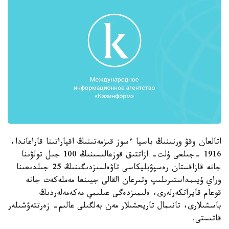
اتالعان وقۋ ورنىنىڭ باسپا ءسوز قىزمەتىنىڭ اقپاراتىنا قاراعاندا،
1916 -جىلعى ۇلت- ازاتتىق قوزعالىسىنىڭ 100 جىل تولۋىنا
جانە قازاقستان رەسپۋبليكاسى تاۋەلسىزدىگىنىڭ 25 جىلدىعىنا
وراي ۇيىمداستىرىلىپ وتىرعان القالى جيىنعا مەملەكەت جانە
قوعام قايراتكەرلەرى، ەلىمىزدەگى عىلىمي مەكەمەلەردىڭ
باسشىلارى، تانىمال تاريحشىلار مەن بەلگىلى عالىم- زەرتتەۋشىلەر
قاتىستى.