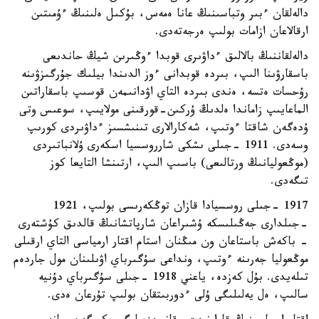
دالەلقان ءبىر وتباسىنىڭ عانا ەمەس، بۇكىل ەلىنىڭ ءۇمىتىن
ارقالاعان ازامات بولىپ ەرجەتەدى.
دالەلقاننىڭ بالالىق ءداۋىرى قوبدا ءوڭىرىن شيڭ حاندىعى
باسقارۋىنا الىپ، بىردە قوبدانى ءوز الدىندا بيلىك جۇرگىزۋىنە
رۇحسات ەتسە، ەندى بىردە التاي اۋدانىمەن قوسىپ باسقاراتىن
الماعايىپ زاماندا ەلدىڭ ۇركىن-قورقىنى مولايىپ، سوعىس وتى
ۇدەگەن شاقتا ءوتىپ، شەكارالارى تىنىشسىز ءداۋىردى كورىپ
وسەدى. 1911 -جىلى ىشكى شارروسسيا اسكەرى ۇلانباتىردى
(موڭعوليانىڭ ورتالىعى) باسىپ الىپ، ارتىنشا التايعا كوز
تىگەدى.
1917 -جىلى روسسيادا قازان توڭكەرىسى بولىپ، 1921
-جىلدارى جەڭىلىسكە ۇشىراعان شارپاتشانىڭ قالدىق كۇشتەرى
- باكەش باستاعان ون مىڭنان استام اقتار ارمياسى التاي ارقىلى
موڭعوليا جەرىنە ءوتىپ، ونداعى سۇگىرباي اۋىلىنان مول جاردەم
تىلەيدى. بۇل كەزدە، ياعني 1918 -جىلى سۇگىرباي دۇنيە
سالىپ، ەل يەلىلىگى ۇلى ءدوربىتقان بولىپ تۇرعان ەدى.