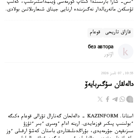
ءىس- شارا بارىسىندا كىتاپ كورمەسى ۇيىمداستىرىلىپ، كەلىپ
تۇسكەن ماتەريالدار نەگىزىندە ارنايى جيناق شىعارىلاتىن بولادى.
قازاق تاريحى
قوعام
без автора
اۆتور
10:55, 07 تامىز 2026
دالەلقان سۇگىربايەۆ
استانا. KAZINFORM - دالەلحان گەنارال تۋرالى قوعام ەكىگە
ءبولىنىپ پىكىر قوزعايدى. ارينە ادام ءومىرى ءبىر ءتۇزۋ
سىزىقپەن جۇرمەيدى، بۇراڭدىلىقتاردى باستان كەشۋ ارقىلى ءوز