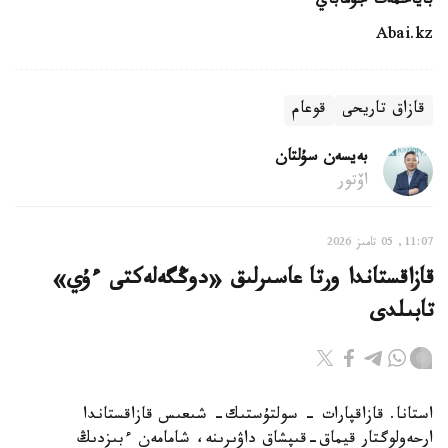
باياحمەت جۇماباي
Abai.kz
قازاق تاريحى
قوعام
بەيسەن سۇلتان
اۆتور
11:07, 05 تامىز 2026
قازاقستاندا ورتا عاسىرلىق «دوڭگەلەكتى ءۇي»
تابىلدى
استانا. قازاقپارات - سولتۇستىك- شىعىس قازاقستاندا
ارحەولوگتار قيماق-قىپشاق داۋىرىنە، شامامەن ءبىزدىڭ