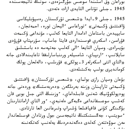
بوراعان وق استىندا سوعىس جۇرگىزەدى، سونىڭ ناتيجەسىندە
1945 -جىلى تۇتاس التايدى ازات ەتەدى.
1945 -جىلى 9-ايدا «شىعىس تۇركىستان رەسپۋبليكاسى
ۋاقىتتىق ۇكىمەتى» ءتوراعاسى ءاليحان تورە، احمەتجان،
سايپيدەن باستاعان ادامدار التايعا كەلىپ، مۇنداعى ۇكىمەت
قۇرامىن، اسكەري قوسىنداردى قايتا جاساپ، سۇرىپتاپ قۇرۋدى
بۇيىرادى. وسپان التايعا ءالى كەلىپ جەتپەسە دە باسشىلىق
سايلانىپ، ءارىپباي، شامسيلەر ورىنباسارلىققا تاعايىندالادى جانە
«التاي اتتى اسكەرلەر 3-پولكى» قۇرىلىپ، دالەلحان پولك
كومانديرى بولىپ بەكىتىلەدى.
بۇعان وسپان رازى بولماي، «شىعىس تۇركىستان» ۋاقىتتىق
ۇكىمەتى تاراپىنان وزىنە بەرىلگەن «دەربەستىك» وردەنى جانە
پودپولكوۆنيك شەنىن قابىلداماي، ءوزىنىڭ التى جىل بويى قان
كەشىپ سوعىسقانداعى ەڭبەگى ەلەنبەي، ءور التاي ازاماتتارىنان
بۇگىنگى كۇنى قاقپاقىلعا ۇشىراپ وتىرعانىن العا تارتادى.
ءسويتىپ، جەڭىستىكتىڭ ناتيجەسىن جول ورتادان قوسىلعاندار
مەن سوۆەتتەن كەلدى دەگەندەردىڭ يەلەنىپ كەتكەنىنە