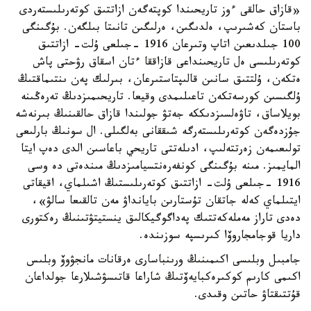
«قازاق حالقى ءوز تاريحىندا كوپتەگەن ازاتتىق كوتەرىلىستەردى
باستان كەشىرىپ، ەلدىگىن، ەرلىگىن تانىتا بىلگەن. بۇگىنگى
100 جىلدىعىن اتاپ وتىرعان 1916 -جىلعى ۇلت- ازاتتىق
كوتەرىلىسى ەل تاريحىنداعى قازاققا ءتان اسقاق رۋحتى پاش
ەتكەن، ۇلتتىق سانىن قالىپتاستىرعان، بىرلىك پەن ىنتىماقتىڭ
ۇلگىسىن كورسەتكەن تاعىلىمدى وقيعا. تاريحىمىزدىڭ تەرەڭىنە
بويلاساق، تاۋەلسىزدىككە جەتۋ جولىندا قازاق حالقىنىڭ بىرنەشە
جۇزدەگەن كوتەرىلىستەرگە شىققانى بەلگىلى. ال سونىڭ بارلىعى
تولىعىمەن زەرتتەلىپ، ادىلەتتى تاريحي باعاسىن الدى دەپ ايتا
المايمىز. مىنە بۇگىنگى كونفەرەنتسيامىزدىڭ مىندەتى دە وسى
1916 -جىلعى ۇلت- ازاتتىق كوتەرىلىستىڭ اشىلماي، اقيقاتى
ايتىلماي كەلە جاتقان تۇستارىن بايانداۋ مەن تالقىعا سالۋ»،
دەدى تاراز مەملەكەتتىك پەداگوگيكالىق ينستيتۋتىنىڭ رەكتورى
داريا قوجامجاروۆا كىرىسپە سوزىندە.
جامبىل وبلىسى اكىمىنىڭ ورىنباسارى ەرقانات مانجۋوۆ وبلىس
اكىمى كارىم كوكىرەكبايەۆتىڭ شاراعا قاتىسۋشىلارعا جولداعان
قۇتتىقتاۋ حاتىن وقىدى.