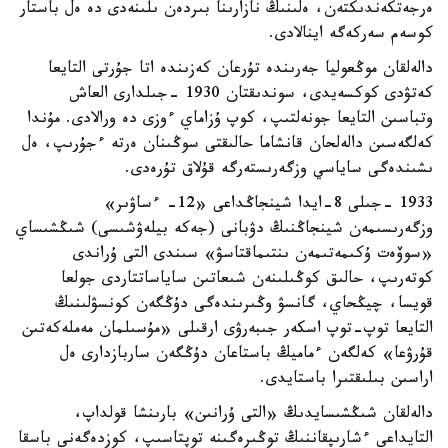
ەرجەتكەندىكتەن، ەلىنىڭ نازارىنا بىردەن ىلىنەدى دە ەل باستار
كوسەم سەركەگە اينالادى.
دالەلقان موڭعوليا جەرىندە تۇرعان كەزىندە اتا جۇرتى التايعا
كەتۋدى كوكسەيدى، سوندىقتان 1930 -جىلدارى العاش
وتباسىن التايعا جونەلتىپ، كوپ ۇزاماي ءوزى دە ورالادى. مۇندا
كەلگەسىن دالەلحان قانشاما حالىقتى سوڭىنان ەرتە ءجۇرىپ، ەل
ىشىندەگى ساياسي وزگەرىستەرگە قۇلاق تۇرەدى.
1933 -جىلى 8-ايدا شينجاڭداعى «12- ءساۋىر»
وزگەرىسىمەن شينجاڭنىڭ دۋبانى (جەكە بيلەۋشىسى) شىڭشىساي
«سوۆەت ۇكىمەتىمەن ىنتىماقتاسۋ» سىندى التى ۇراندى
كوتەرىپ، حالىق كوڭىلىنەن شىعاتىن ساياساتتاردى جولعا
قويسا، چيڭحاي، گانسۋ وڭىرىندەگى دۇڭگەن كونسۋلىنىڭ
التايعا توپ-توپ اسكەر جىبەرۋى ارقىلى «مۇسىلمان مەملەكەتىن
قۇرۋعا» كەلگەن ءماميڭ باستاعان دۇڭگەن ساربازدارى ەل
اراسىن بىلىقتىرا باستايدى.
دالەلقان شىڭشىسايدىڭ «التى ۇرانىن» بارىنشا قولداپ،
التايداعى ءشارىپقاننىڭ توڭىرەگىنە توپتاسىپ، كوزدەگەنى باسقا