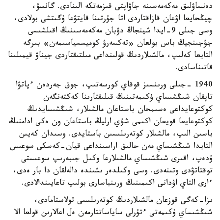
دەنساۋلىق مەكەمەسىنە جاۋاپتى قىزمەتكە الىنادى. گانسۋ،
چيڭحايعا اۋعان قازاقتاردى اتا جۇرتىنا قايتۋعا ۇگىتشى بولادى،
وسى جىلى 9-ايدا شينجاڭ دۋبان مەكەمەسىنىڭ اقىلشىسى
جۋجىنجيڭ باس بولعان «تەكسەرۋ كوميسسياسىمەن» بىرگە
التايعا كەلىپ، مالشىلاردىڭ قولىنداعى مىلتىقتاردى جيناۋ قيمىلىنا
قاتىناسادى.
1940 -جىلى ورىنسىز قوقاي كورسەتىپ، جوق جەردەن ءپاتۋا
تاپقان شىڭشىساي ۇكىمەتىنىڭ قىلىقتارىنا كەكتەنگەن
كوكتوعايداعى ەسىمحان باستاعان مالشىلار، شىڭشىسايدىڭ
كوكتوعايعا قويعان اكىمى شۇي ارليڭ باستاعان ون ەكى ادامنىڭ
باسىن الىپ، مالشىلار كوتەرىلىسىن باستايدى. وسىدان كەيىن
التايدا شىڭشىساي مەن حالىق اراسىنداعى قيان-كەسكى سوعىس
ۇدەپ، اقىرى شىڭشىساي مالشىلارعا وكىل جىبەرىپ سوعىستى
توقتاتۋدى وتىنەدى. وسى وكىلدەر ىشىندە دالەلقان دا بار ەدى،
ءارى التاي اۋدانى اكىمىنىڭ ورىنباسارى بولىپ تاعايىندالادى.
ىزا-كەگى قوزعان مالشىلاردىڭ كوتەرىلىسى تولاستامادى،
شىڭشىساي ۇكىمەتى ءتۇرلى ساياساتتارمەن ەل اعالارىن قولعا الا