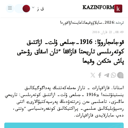
KAZINFORM
ق ز
ترەند:
2026-سايلاۋ
وقيعا
تاعايىنداۋ
اقوردا
08:49, 22 قازان 2016
قوجامجاروۆا: 1916-جىلعى ۇلت- ازاتتىق
كوتەرىلىسى تاريحتا قازاققا ءتان اسقاق رۋحتى
پاش ەتكەن وقيعا
استانا. قازاقپارات - تاراز مەملەكەتتىك پەداگوگيكالىق
ينستيتۋتىندا «1916 -جىلعى ۇلت- ازاتتىق كوتەرىلىس: تاريحي
ماڭىزى، تاعىلىمى مەن زەرتتەۋدىڭ پەرسپەكتيۆالارى» اتتى
رەسپۋبليكالىق عىلىمي- پراكتيكالىق كونفەرەنسياسى ءوتتى،
دەپ حابارلايدى قازاقپارات.