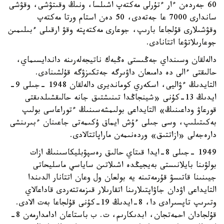
60 جەردەن ءار ءتۇرلى مەكتەپ اشىلسا، ونىڭ وقىتۋشى، وقۋشى
ساندارى 7000 عا جەتەدى، 50 دەن استام ورتا مەكتەپ
وقۋشىلارى قۇلجاعا بارىپ، جوعارى مەكتەپتە وقۋ ارقىلى ءبىلىمىن
جوعارىلاتۋعا اتتانادى.
دالەلقان وسىنداي جەڭىستى ەڭبەك ناتيجەلەرىنە داندايسىماي،
حالىقتى ءالى دە دامىعان داۋىرگە جەتكىزۋگە قۇلشىنادى.
التايدىڭ ءۋاليى، اسكەري كومانديرى دالەلقان 1948 -جىلى 9-
ايدىڭ 13-كۇنى «شينجاڭدا تىنىشتىق جانە حالىقشىلدىقتى
قورعاۋ وداعىنىڭ» التايداعى بولىمشەسىنىڭ ءتوراعاسى بولىپ
بەكىتىلىپ، وسى جىلى ءۇش ايماق ۇكىمەتى جاعىنان ءبىرىنشى
دارەجەلى «ازاتتىق» وردەنىمەن ماراپاتتالادى.
1949 -جىلى 8-ايدا قىتاي حالىق رەسپۋبليكاسىنىڭ ازات
بولۋىنا بايلانىستى بەيجيڭدە اشىلاتىن ساياسي ماسليحاتى
جيىنىنا قاتىسۋ قۇرمەتىنە يە بولعان ول وعان اتتانار الدىندا
التايداعى اۋدان جاۋاپتىلارىنا اتقارىلار قىزمەتتەردى قاداعالاي
وتىرىپ تاپسىرادى دا، 8-ايدىڭ 19-كۇنى قۇلجاعا بەت الادى.
قۇلجادان احمەتجان، ابدىكارىم، ت. ب باستاعان ادامدارمەن 8-