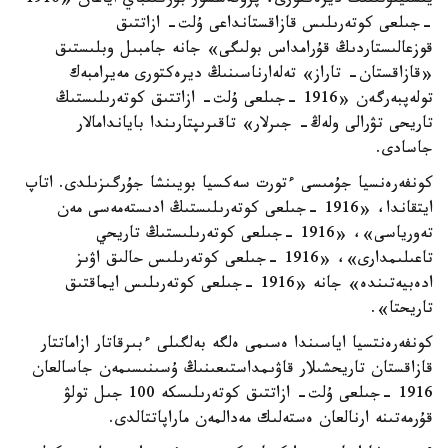
ينستيتۋتىنىڭ ديرەكتورى، پروفەسسور بۇركىتباي اياعان «1916
-جىلعى كوتەرىلىس قازاقستانداعى ۇلت- ازاتتىق
قوزعالىستاردىڭ قۇرامداس بولىگى» جانە جامبىل وبلىستىق
«قازاقستان- تاراز» تەلەارناسىنىڭ ديرەكتورى مەيرامبەك
تولەپبەرگەن «1916 -جىلعى ۇلت- ازاتتىق كوتەرىلىستىڭ
تاريحى تۋرالى ولەڭ- جىرلار» تاقىرىپتارىندا باياندامالار
جاسادى.
كونفەرەنسيا جۇمىسى ءتورت سەكسيا بويىنشا جۇرگىزىلدى. اتاپ
ايتقاندا، «1916 -جىلعى كوتەرىلىستىڭ ادىستەمەسى مەن
تەورياسى»، «1916 -جىلعى كوتەرىلىستىڭ تاريحي
تاعىلىمدارى»، «1916 -جىلعى كوتەرىلىس حالىق اۋىز
ادەبيەتىندە» جانە «1916 -جىلعى كوتەرىلىس ايماقتىق
تاريحتا».
كونفەرەنتسيا اياسىندا ەسىمى ەلگە بەلگىلى ءبىرقاتار ازاماتتار
قازاقستان تاريحشىلار قاۋىمداستىعىنىڭ ۇسىنىسىمەن جاسالعان
1916 -جىلعى ۇلت- ازاتتىق كوتەرىلىسكە 100 جىل تولۋ
قۇرمەتىنە ارنالعان ەستەلىك مەدالمەن ماراپاتتالدى.