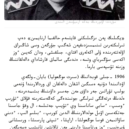
سۋرەت: اۆتوردىڭ جەكە ارحيۆىنەن الىندى
«يگىلىك پەن ىزگىلىكتى قايتسەم حالقىما ارنايمىن» دەپ
تىرلىكتەرىن تىنىمسىزدىقپەن شەگىپ جۇرگەن وسى شاڭىراق
اۋلەتتەرىندە ۇلى اكەلەرى اقتاي، جىلقىشى، ودان كەيىن ءوز
اكەسى سۇگىرباي وتسە، ەندىگى سالماق قارشاداي دالەلقاننىڭ
وزىنە تۇسپەسى بارما.
1906 -جىلى قوبدانىڭ (سىرت موڭعوليا) بايان-ولگەي
اۋدانىندا دۇنيە ەسىگىن اشقان دالەلقان اق وردالارىندا ۇنەمى
بولىپ تۇراتىن جەر داۋى مەن جەسىر داۋىنىڭ بىتىمدەرىنە،
ەلدىڭ ەرتەڭگى تىرلىگى جونىندەگى كەڭەستەرىنە قۇلاق ءتۇرىپ
ءوسىپ، ءسابي ساناسىنا وي ءتۇيىپ جەتىلسە، ال وقۋ جاسىنا
جەتكەسىن اۋىل مولدالارىنىڭ الدىن كورىپ، ءبىلىم الىپ، ءدىني
ساۋاتىمەن قوسا موڭعولشا، اراپشا، ءتىپتى پارسىشا، ورىسشانى
ۇيرەنىپ، ءوز ورتاسىنا دارىنى مەن تالانتىن تانىتىپ ەسەيگەن