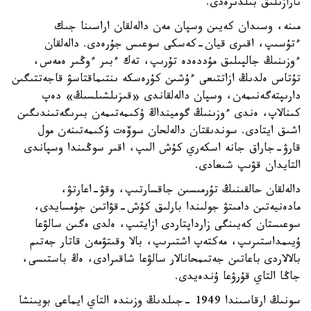
نارازىلىق بىلدىرەدى.
مىنە، وسىدان كەيىن وسپان مەن دالەلقان اراسىنا جىك
ءتۇسىپ، اقىرى قيان-كەسكى سوعىس جۇرەدى. دالەلقان
ءوزىنىڭ جالپىلىق مۇددەدە تۇرىپ، تەك ءبىر ءوڭىر ەمەس،
تۇتاس ەلدىڭ ازاتتىعى ءۇشىن كۇرەسكە ىنتىماقتاسۋ قاجەتتىگىن
دارىپتەگەنىمەن، وسپان دالەلقاندى «قىزىلشىلسىڭ» دەپ
كىنالاپ، ەندى ءوزىنىڭ گومينداڭ ۇكىمەتىمەن بىرىگەتىندىگىن
اشىق ايتادى. سوندىقتان دالەلحان سوۆەت ۇكىمەتىنەن مول
قارۋ-جاراق جانە اسكەري كۇش الىپ، اقىر سوڭىندا وسپاندى
التايدان قۋىپ شىعادى.
دالەلقان حالقىنىڭ تۇرمىسىن جاقسارتىپ، وقۋ-اعارتۋ،
مادەنيەتىن دامىتۋ جولىندا بارلىق كۇش-قۋاتىن جۇمسايدى،
سوعىستان كەيىنگى زارداپتاردى ازايتىپ، ەلدى ەگىن سالۋعا
ۇيىمداستىرىپ، مەكتەپ اشتىرىپ، بالا وقىتۋمەن قاتار جەتىم
بالالاردى باعاتىن جەتىمحانالار سالۋعا شاقىرادى، ەڭ باستىسى،
جاڭا التاي قۇرۋعا ۇندەيدى.
سونىڭ ارقاسىندا 1949 -جىلدىڭ وزىندە التاي ايماعى بويىنشا