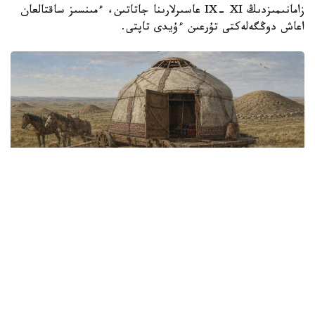
زامانىمىزدىڭ IX- XI عاسىرلارىنا جاتاتىن، ءمىنسىز ساقتالعان
اعاش دوڭگەلەكتى تۇرعىن ءۇيدى تاپتى.
سۋرەت: ك. جۇباتقانوۆتىڭ ارحيۆىنەن الىندى
Arkeo News حابارلاۋىنشا، بۇل جاڭالىق ورتاعاسىرلىق كوشپەلى
قاۋىمداردىڭ ەۋرازيا دالاسىندا قالاي ساياحاتتاعانىن، ءومىر
سۇرگەنىن جانە ءوز مارتەبەسىن قالاي كورسەتكەنىن سيرەك
كورۋگە مۇمكىندىك بەرەدى.