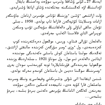
ايدىڭ 27-كۇنى ۇشاققا وتىرىپ سوۆەت وداعىنىڭ بايقال
اۋدانىنىڭ اۋە كەڭىستىگىنە جەتكەندە ۇشاق اپاتقا ۇشىرايدى.
ۇلت ازاتتىعى ءۇشىن ءوزىنىڭ تۇتاس عۇمىرىن ارناعان جاۋىنگەر
ازامات وسىلايشا كۇتپەگەن قازاعا تاپ بولدى. 1950 -جىلى
تۋعان حالقى اياۋلى ۇلى دالەلقاننىڭ سۇيەگىن تۋىپ وسكەن
توپىراعى التاي قالاسىنا اكەلىپ جەرلەدى.
دالەلحان تۋرالى قىتاي، ورىس، موڭعول دەرەكتەرىندە كوپ
كەزدەسەدى، ول ءوزى ءومىر سۇرگەن كەزىندە حالىقتى ازاتتىق،
تەڭدىك جولىنا باستاعان كوش باسشى ەكەندىگى جونىندە
ايتاتىن دالەلدەر تىم مول، ول سوناۋ 1921 -جىلداردىڭ وزىندە
موڭعوليا جەرىندەگى قۇرىلتايلاردا توبە كورسەتىپ سودان بەرى
ءومىرىنىڭ سوڭىنا دەيىن ەل باستاعان كوسەم سەركە بولدى.
شىنىن ايتقاندا اتى شۋلى «شىرىكشي وقيعاسى» ونىڭ ومىرىنە
جاعىلعان قارا كۇيە ەدى، ناتيجەدە لەسكين دەگەن سوۆەت
جەرىنەن كەلگەن اتامانىڭ بۇيرىعى ەكەنىن بىرەۋ بىلسە، بىرەۋ
بىلمەس...