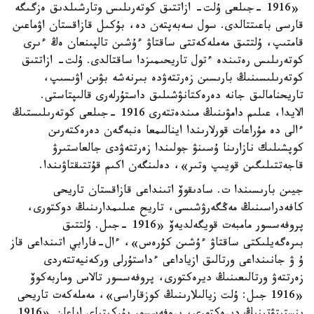
«1916 -جىلعى ۇلت- ازاتتىق كوتەرىلىس وتارشىلدىق ەزگىگە
قارسى باعىتتالدى. سول سەبەپتەن دە، بۇكىل قازاقستان اۋماعىن
قامتىپ، ۇلتتىق مەملەكەتتى ساقتاۋ ءۇشىن تالپىنعان ەڭ ءىرى
كوتەرىلىس رەتىندە ءتول تاريحىمىزدا ساقتالدى. ۇلت- ازاتتىق
كوتەرىلىسىنىڭ بارىسىن زەرتتەۋدە بىرنەشە بۋىن اۋىسىپ،
تاريحنامالىق جانە دەرەكتانۋشىلىق داستۇرلەرى قالىپتاستى.
الايدا، عىلىم دامۋىنىڭ مىندەتتەرى 1916 -جىلعى كوتەرىلىستىڭ
ءالى دە مۇراعات قورلارىندا اينالىمعا ەنبەگەن دەرەكتەرىن
كوپشىلىك نازارىنا ۇسىنۋ جولىندا زەرتتەۋدى جالعاستىرۋ
قاجەتتىلىگىن قويىپ وتىر»، دەلىنگەن اكىم قۇتتىقتاۋىندا.
جيىن بارىسىندا ت. سادىقوۆ اتىنداعى قازاقستان تاريحى
كافەدراسىنىڭ مەڭگەرۋشىسى، تاريح عىلىمدارىنىڭ دوكتورى،
پروفەسسور مامبەت قويگەلديەۆ «1916 -جىل. ۇلتتىق
بىرەگەيلىكتى ساقتاۋ ءۇشىن كۇرەس»، ءال-فارابي اتىنداعى قاز
ۇ ۋ جانىنداعى ورتالىق ازياداعى ءداستۇرلى وركەنيەتتەردى
زەرتتەۋ ورتالىعىنىڭ ديرەكتورى، پروفەسسور تالاس وماربەكوۆ
«1916 جىل: ۇلت زيالىلارىنىڭ كوزقاراسى»، مەملەكەت تاريحى