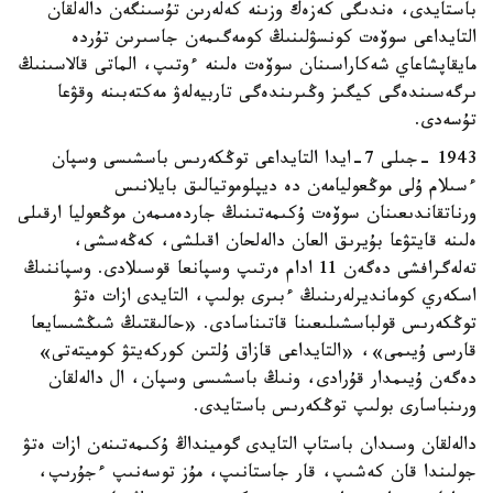
باستايدى، ەندىگى كەزەك وزىنە كەلەرىن تۇسىنگەن دالەلقان
التايداعى سوۆەت كونسۋلىنىڭ كومەگىمەن جاسىرىن تۇردە
مايقاپشاعاي شەكاراسىنان سوۆەت ەلىنە ءوتىپ، الماتى قالاسىنىڭ
ىرگەسىندەگى كيگىز وڭىرىندەگى تاربيەلەۋ مەكتەبىنە وقۋعا
تۇسەدى.
1943 -جىلى 7-ايدا التايداعى توڭكەرىس باسشىسى وسپان
ءسىلام ۇلى موڭعوليامەن دە ديپلوموتيالىق بايلانىس
ورناتقاندىعىنان سوۆەت ۇكىمەتىنىڭ جاردەمىمەن موڭعوليا ارقىلى
ەلىنە قايتۋعا بۇيرىق العان دالەلحان اقىلشى، كەڭەسشى،
تەلەگرافشى دەگەن 11 ادام ەرتىپ وسپانعا قوسىلادى. وسپاننىڭ
اسكەري كومانديرلەرىنىڭ ءبىرى بولىپ، التايدى ازات ەتۋ
توڭكەرىس قولباسشىلىعىنا قاتىناسادى. «حالىقتىڭ شىڭشىسايعا
قارسى ۇيىمى»، «التايداعى قازاق ۇلتىن كوركەيتۋ كوميتەتى»
دەگەن ۇيىمدار قۇرادى، ونىڭ باسشىسى وسپان، ال دالەلقان
ورىنباسارى بولىپ توڭكەرىس باستايدى.
دالەلقان وسىدان باستاپ التايدى گومينداڭ ۇكىمەتىنەن ازات ەتۋ
جولىندا قان كەشىپ، قار جاستانىپ، مۇز توسەنىپ ءجۇرىپ،