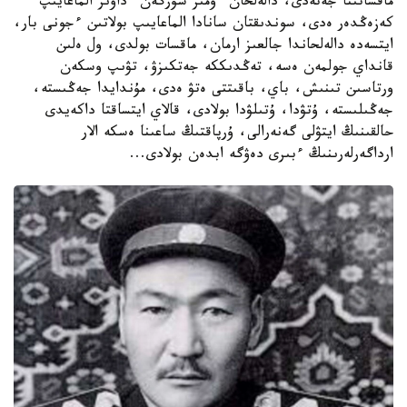
ماقساتىنا جەتەدى، دالەلحان ءومىر سۇرگەن ءداۋىر الماعايىپ
كەزەڭدەر ەدى، سوندىقتان سانادا الماعايىپ بولاتىن ءجونى بار،
ايتسەدە دالەلحاندا جالعىز ارمان، ماقسات بولدى، ول ەلىن
قانداي جولمەن ەسە، تەڭدىككە جەتكىزۋ، تۋىپ وسكەن
ورتاسىن تىنىش، باي، باقىتتى ەتۋ ەدى، مۇندايدا جەڭىستە،
جەڭىلىستە، ۇتۋدا، ۇتىلۋدا بولادى، قالاي ايتساقتا داكەيدى
حالقىنىڭ ايتۋلى گەنەرالى، ۇرپاقتىڭ ساعىنا ەسكە الار
ارداگەرلەرىنىڭ ءبىرى دەۋگە ابدەن بولادى...