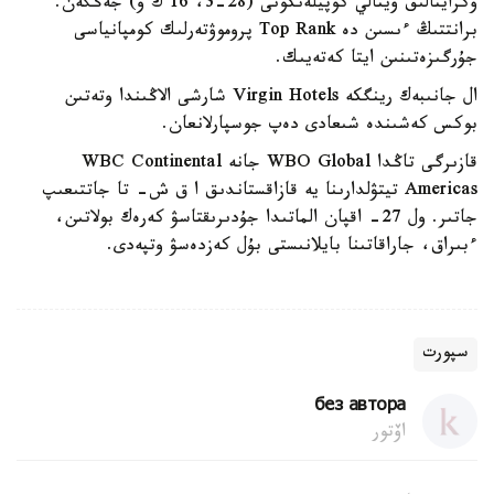
ۋكراينالىق ۆيتالي كوپيلەنكونى (28-3، 16 ك و) جەڭگەن.
برانتتىڭ ءىسىن دە Top Rank پروموۋتەرلىك كومپانياسى
جۇرگىزەتىنىن ايتا كەتەيىك.
ال جانىبەك رينگكە Virgin Hotels شارشى الاڭىندا وتەتىن
بوكس كەشىندە شىعادى دەپ جوسپارلانعان.
قازىرگى تاڭدا WBO Global جانە WBC Continental
Americas تيتۋلدارىنا يە قازاقستاندىق ا ق ش- تا جاتتىعىپ
جاتىر. ول 27- اقپان الماتىدا جۇدىرىقتاسۋ كەرەك بولاتىن،
ءبىراق، جاراقاتىنا بايلانىستى بۇل كەزدەسۋ وتپەدى.
سپورت
без автора
اۆتور