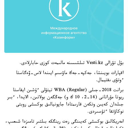
بۇل تۋرالى Vesti.kz تىلشىسىنە مالىمەت كوزى حابارلادى.
اقپارات بويىنشا، جەكپە-جەك ماۋسىم ايىندا لاس-ۆەگاستا
ءوتۋى ىقتيمال.
برانت 2018-جىلى WBA (Regular) تيتۋلى ءۇشىن ايقاستا
ريوتا مۋراتانى (14-2، 10 ك و) جەڭگەن بولاتىن، الايدا، ءبىر
جىلدان كەيىن وتكەن قارىمتادا جاپونيالىق بوكسشى روبتى
نوكاۋتقا ءتۇسىردى.
امەريكالىق بوكسشى كەيىنگى رەت رينگكە بىلتىر تامىزدا شىعىپ،