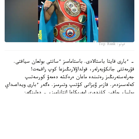
فوتو: Top Rank
- ءبارى قايتا باستالادى. باستامامىز ءساتتى بولعان سياقتى.
قۇرمەتتى جانكۇيەرلەر، قولداۋلارىڭىزعا كوپ راقمەت!
جەرلەستەرىڭىز رەتىندە ماعان ەرەكشە دەمەۋ كورسەتىپ
كەلەسىزدەر. قازىر ۆيزانى كۇتىپ وتىرمىز. ەگەر ءبارى ويداعىداي
بولسا، جاقىن كۇندەرى امەريكاعا اتتانامىز، - دەلىنگەن
حابارلامادا.
بۇعان دەيىن جانىبەك ءالىمحان ۇلى جاڭا سالماق دارەجەسىندە
WBO رەيتينگىندە جەكپە-جەكسىز-اق ەكىنشى ورىنعا
كوتەرىلگەنى حابارلانعان بولاتىن.
ءالىمحان ۇلى سوڭعى جەكپە-جەگىن 2025 -جىلعى 5-