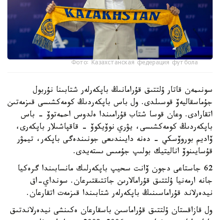
Фото: Казахстанская федерация футбола
سونىمەن قاتار ۇلتتىق قۇرامانىڭ باپكەرلەر شتابىنا نۇربول
جۇماسقاليەۆ قوسىلدى. ول باس باپكەردىڭ كومەكشىسى قىزمەتىن
اتقارادى. وعان قوسا شتاب قۇرامىندا ەلدوس احمەتوۆ - باس
باپكەردىڭ كومەكشىسى، يۋري نوۆيكوۆ - قاقپاشىلار باپكەرى،
ۆاديم بوروۆسكي - دەنە دايىندىعى جونىندەگى باپكەر، تيمۋر
قۇسايىنوۆ اناليتيك بولىپ جۇمىس ىستەيدى.
62 جاستاعى دجون ۆانت سحيپ باپكەرلىك مانسابىندا گرەكيا
جانە ارمەنيا ۇلتتىق قۇرامالارىن جاتتىقتىرعان. سونداي-اق
نيدەرلاند قۇراماسىنىڭ باپكەرلەر شتابىندا قىزمەت اتقارعان.
ول قازاقستان ۇلتتىق قۇراماسىن باسقارعان ەكىنشى نيدەرلاندتىق