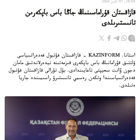
18:04, 07 تامىز 2026
قازاقستان قۇراماسىنىڭ جاڭا باس باپكەرىن
تانىستىرىلدى
استانا. KAZINFORM - قازاقستان فۋتبول فەدەراتسياسى
ۇلتتىق قۇرامانىڭ باس باپكەرى قىزمەتىنە نيدەرلاندتىق مامان
دجون ۆانت سحيپتى تاعايىندادى. بۇل تۋرالى قازاقستان فۋتبول
فەدەراتسياسىندا وتكەن رەسمي تانىستىرۋ راسىمىندە جاريا
ەتىلدى.