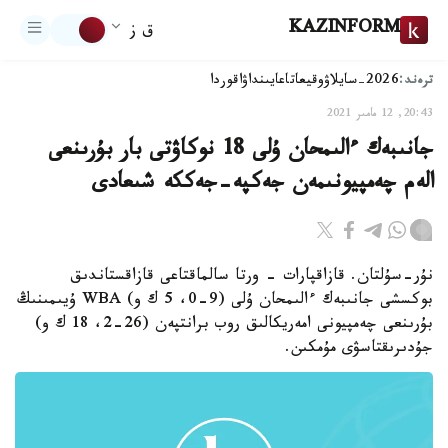
KAZINFORM
ق ز
ترەند:
2026-سايلاۋ
وقيعا
تاعايىنداۋ
اقوردا
20:43, 12 مامىر 2021
جانىبەك ءالىمحان ۇلى 18 نوكاۋتى بار بۇرىنعى
الەم چەمپيونىمەن جەكپە-جەككە شىعادى
نۇر-سۇلتان. قازاقپارات - ورتا سالماقتاعى قازاقستاندىق
بوكسشى جانىبەك ءالىمحان ۇلى (9-0، 5 ك و) WBA ۇيىمىنىڭ
بۇرىنعى چەمپيونى امەريكالىق روب برانتپەن (26-2، 18 ك و)
جۇدىرىقتاسۋى مۇمكىن.