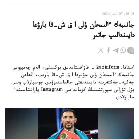
08:55, 07 تامىز 2026
جانىبەك ءالىمحان ۇلى ا ق ش-قا بارۋعا
دايىندالىپ جاتىر
استانا. kazinform - قازاقستاندىق بوكسشى، الەم چەمپيونى
جانىبەك ءالىمحان ۇلى جۋىردا ا ق ش-قا بارىپ، الداعى
جەكپە-جەكتەرىنە دايىندىقتى جالعاستىرۋدى جوسپارلاپ وتىر.
بۇل تۋرالى سپورتشىنىڭ كومانداسى Instagram پاراقشاسىندا
حابارلادى.