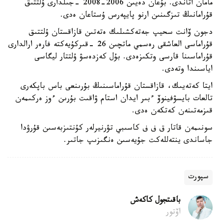
مامان اتاندى. بۇعان دەيىن 2006-2008 -جىلدارى ۇلتتىق
قۇرامانىڭ تىزگىنىن ارنو پايپەرس ۇستاعان ەدى.
دجون ۆانت سحيپ جەتەكشىلىك ەتەتىن قازاقستان ۇلتتىق
قۇراماسى العاشقى رەسمي ماتچىن 26 -قىركۇيەكتە فارەر ارالدارى
قۇراماسىنا قارسى وتكىزەدى. بۇل كەزدەسۋ ۇلتتار ليگاسى
اياسىندا وتەدى.
ايتا كەتەيىك، قازاقستان قۇراماسىنىڭ بۇرىنعى باس باپكەرى
تالعات بايسۋفينوۆ ءبىر ايدان استام ۋاقىت بۇرىن ءوز ەركىمەن
قىزمەتىنەن كەتكەن ەدى.
سونىمەن قاتار ق ف ف كاسىبي تۋرنيرلەر كۇنتىزبەسىن قۇرۋدا
جاساندى ينتەللەكت جۇيەسىن ەنگىزىپ جاتىر.
سپورت
باقىتجول كاكەش
اۆتور