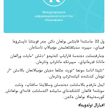
ول 22 جاسئندا قايتئس بولعان ذلئن جةر قوينئنا تاپسئرؤعا
قيماي، سپيرت سذيئقتئعئمةن مؤميالاپ تاستاعان.
«مارقذمنئث دةنةسئ قارايئپ كةتپةؤ ءذشئن ءمايئت ورالعان
ماتانئ قذرعاتپاي، سپيرتكة ماتئرئپ وتئرعان.
ءتئپتئ اناسئ سوثعئ ءتورت جئلعا دةيئن مؤميالانعان بالاسئن ءار
تؤعان كذنئندة كيئندئرئپ وتئرعان.
ايةل مارقذم بالاسئنئث دةنةسئن وسئلايشا ساقتاپ، ونئث
سوثئندا قالعان كئشكةنتاي سابيئنة اكةسئنئث قانداي بولعانئن
كورسةتپةك بولعان ةكةن.
اقمارال تولةؤبةك