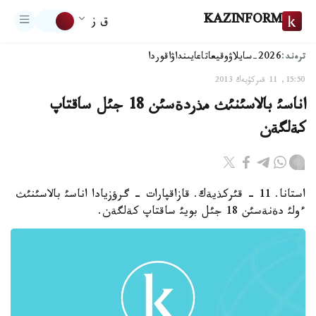
KAZINFORM
ق ز
ترەند:
2026-سايلاۋ
وقيعا
تاعايىنداۋ
اقوردا
15:50, 11 قىركۇيەك 2013
اناسئ بالاسئنئث مذردةسئن 18 جئل ساقتاپ
كةلگةن
استانا. 11 - قئركذيةك. قازاقپارات - گرؤزيادا اناسئ بالاسئنئث
ءولئ دةنةسئن 18 جئل بويئ ساقتاپ كةلگةن.