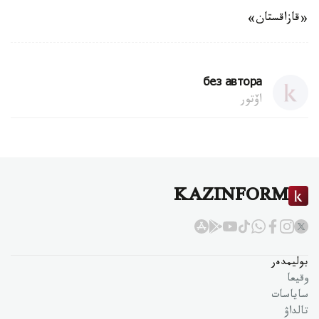
«قازاقستان»
без автора
اۆتور
KAZINFORM
بوليمدەر
وقيعا
ساياسات
تالداۋ