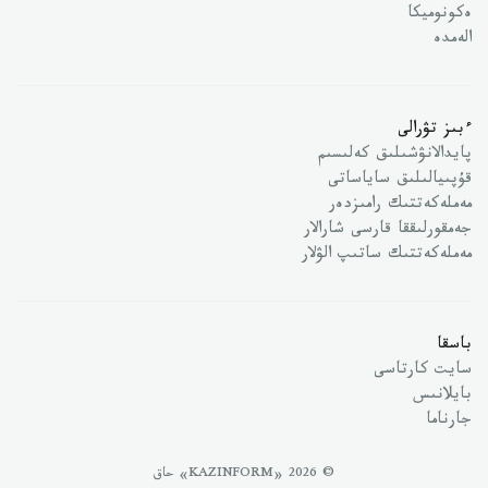
ەكونوميكا
الەمدە
ءبىز تۋرالى
پايدالانۋشىلىق كەلىسىم
قۇپىيالىلىق ساياساتى
مەملەكەتتىك رامىزدەر
جەمقورلىققا قارسى شارالار
مەملەكەتتىك ساتىپ الۋلار
باسقا
سايت كارتاسى
بايلانىس
جارناما
© 2026 «KAZINFORM» حاق