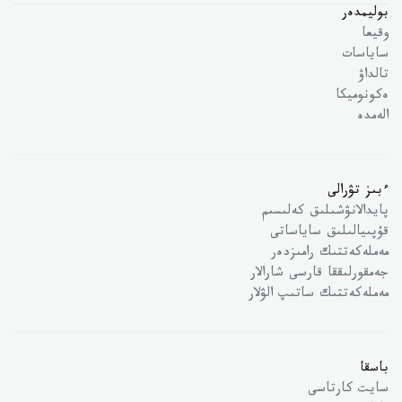
بوليمدەر
وقيعا
ساياسات
تالداۋ
ەكونوميكا
الەمدە
ءبىز تۋرالى
پايدالانۋشىلىق كەلىسىم
قۇپىيالىلىق ساياساتى
مەملەكەتتىك رامىزدەر
جەمقورلىققا قارسى شارالار
مەملەكەتتىك ساتىپ الۋلار
باسقا
سايت كارتاسى