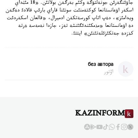
جاؤئنگةرئن جونةلتؤگة وكئم بةرگةن بولاتئن. «18 مئثداي
اسكةر اؤعانستانعا كوكتةمنئث سوثئنا قاراي بارئپ قالادئ دةگةن
ويدامئز»، دةپ اتاپ كورسةتكةن ادميرال، «قالعان اسكةردئث
دة اؤعانستانعا «مذمكئندئگئنشة تةز، جازدا نةمةسة ةرتة
كذزدة جةتكئزئلةتئنئن» ايتتئ.
без автора
اۆتور
KAZINFORM