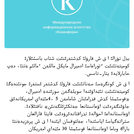
بذل تؤرالئ ا ق ش قارؤلئ كذشتةرئنئث شتاب باسشئلارئ
كوميتةتئنئث ءتوراعاسئ ادميرال مايكل ماللةن ءمالئم ةتتئ، دةپ
حابارلايدئ يتار-تاسس.
ا ق ش كونگرةسئ سةناتئنئث قارؤلئ كذشتةر ئستةرئ جونئندةگئ
كوميتةتئنئث تئثداؤئندا سويلةگةن سوزئندة ادميرال،
«قوسئمشا كذش قذرامئنان شامامةن 5 ،4مئثداي امةريكاندئق
جاؤئنگةردئث اؤعانستانعا جةتكئزئلگةنئن» ناقتئلادئ.
اؤعانستانداعئ احؤالدئ تذراقتاندئرؤدئث قايتا قارالعان
ستراتةگياسئ اياسئندا، جةلتوقسان ايئندا ا ق ش پرةزيدةنتئ
باراك وباما اؤعانستانعا قوسئمشا 30 مئثداي امةريكان