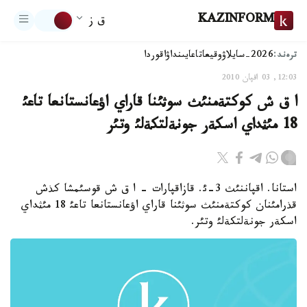
KAZINFORM
ق ز
ترەند:
2026-سايلاۋ
وقيعا
تاعايىنداۋ
اقوردا
12:03, 03 اقپان 2010
ا ق ش كوكتةمنئث سوثئنا قاراي اؤعانستانعا تاعئ
18 مئثداي اسكةر جونةلتكةلئ وتئر
استانا. اقپاننئث 3-ئ. قازاقپارات - ا ق ش قوسئمشا كذش
قذرامئنان كوكتةمنئث سوثئنا قاراي اؤعانستانعا تاعئ 18 مئثداي
اسكةر جونةلتكةلئ وتئر.