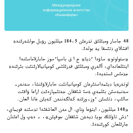
48 جاسار ومبئلئق تذرعئن 184،5 ميلليون رؤبل مولشةرئندة
اقشالاي ذتئسقا ية بولدئ.
«ستولوتو» ساؤدا ءذيئ» ج ا ق باسپاءسوز حابارلاماسئندا
ايتئلعانداي، أالةري ومبئلئق قذرئلئس كومپانيالارئنئث بئرئندة
جذمئس ئستةيدئ.
لوتةرةيا ذيئمداستئرعان كومپانيانئث حابارلاؤئنشا، سةنةر-
سةنبةسئن بئلمةي ةسئ شئققان جةثئمپازدئث اراعا ؤاقئت
سالئپ، ذتئسئن ءوز-وزئنة كةلگةننةن كةيئن عانا العان.
«148 ميلليون، ايتؤعا وثاي. ال مةن العاشقئدا تذسئنة قويماي،
ءذش تاؤلئك بويئ ذيدةن شئققان جوقپئن»، - دةپ ول اعئنان
جارئلعان كورئنةدئ.