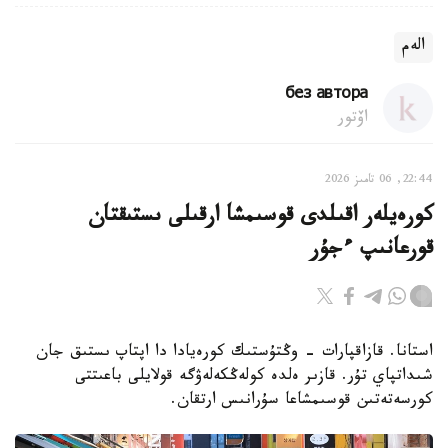
الەم
без автора
اۆتور
22:44, 06 تامىز 2026
كورەيلەر اقىلدى قوسىمشا ارقىلى ىستىقتان
قورعانىپ ءجۇر
استانا. قازاقپارات - وڭتۇستىك كورەيادا دا اپتاپ ىستىق جان
شىداتپاي تۇر. قازىر ەلدە كولەڭكەلەۋگە قولايلى باعىتتى
كورسەتەتىن قوسىمشاعا سۇرانىس ارتقان.