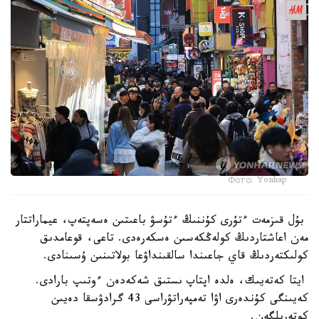
Фото: Yonhap
بۇل قىزمەت ءتۇرى كۇننىڭ ءتۇسۋ باعىتىن ەسەپتەپ، عيماراتتار
مەن اعاشتاردىڭ كولەڭكەسىن ەسكەرەدى. تاعى، قوعامدىق
كولىكتەردىڭ قاي جاعىندا سالقىنداۋعا بولاتىنىن ۇسىنادى.
ايتا كەتەيىك، ەلدە اپتاپ ىستىق شەكەدەن ءوتىپ بارادى.
كەيىنگى كۇندەرى اۋا تەمپەراتۋراسى 43 گرادۋسقا دەيىن
كوتەرىلگەن.