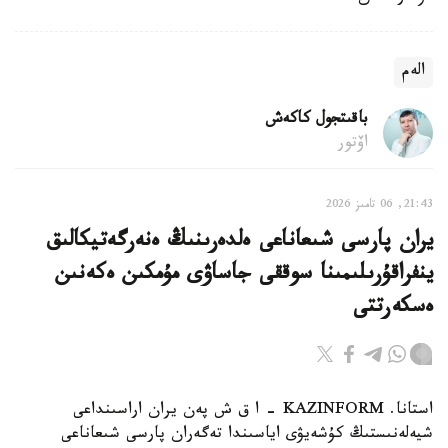
الەم
باقىتجول كاكەش
اۆتور
21:43, 06 تامىز 2026
يران پارسى شىعاناعى ەلدەرىنىڭ ەنەرگەتيكالىق
ينفراقۇرىلىمىنا سوققى جاساۋى مۇمكىن ەكەنىن
ەسكەرتتى
استانا. KAZINFORM - ا ق ش پەن يران اراسىنداعى
شيەلەنىستىڭ كۇشەيۋى اياسىندا تەگەران پارسى شىعاناعى