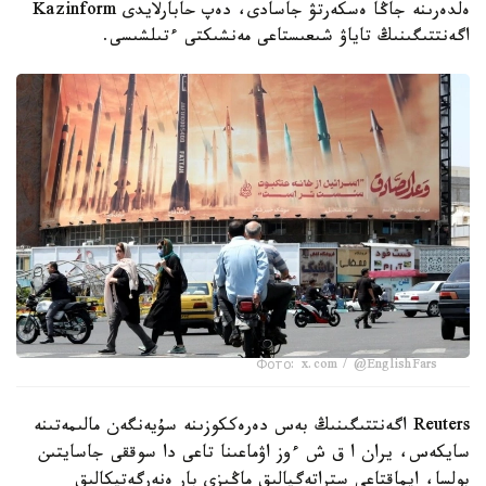
ەلدەرىنە جاڭا ەسكەرتۋ جاسادى، دەپ حابارلايدى Kazinform
اگەنتتىگىنىڭ تاياۋ شىعىستاعى مەنشىكتى ءتىلشىسى.
Фото: x.com / @EnglishFars
Reuters اگەنتتىگىنىڭ بەس دەرەككوزىنە سۇيەنگەن مالىمەتىنە
سايكەس، يران ا ق ش ءوز اۋماعىنا تاعى دا سوققى جاسايتىن
بولسا، ايماقتاعى ستراتەگيالىق ماڭىزى بار ەنەرگەتيكالىق