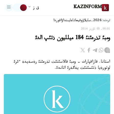
KAZINFORM
ق ز
ترەند:
2026-سايلاۋ
وقيعا
تاعايىنداۋ
اقوردا
00:01, 05 ناۋرىز 2014
ومبئ تذرعئنئ 184 ميلليون ذتئپ الدئ
استانا. قازاقپارات - ومبئ قالاسئنئث تذرعئنئ رةسةيدة ءئرئ
لوتورةيا ذتئسئنئث يةگةرئ اتاندئ.