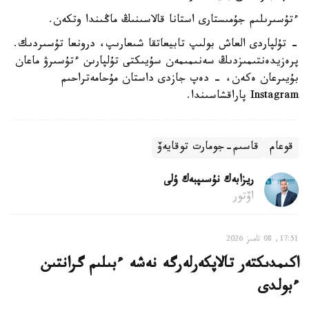
ءتۇسىرىلىم جۇمىستارى استانا قالاسىنىڭ ماڭىندا وتكەن.
- تۇلپاردى العاش بولىپ تابيعاتقا شىعارىپ، درونعا تۇسىردىك.
پرەزيدەنتىمىزدىڭ سەنىمىمەن سۇيىكتى تۇلپارىن ءتۇسىرۋ ماعان
بۇيىرعان ەكەن، - دەپ جازدى داستان مۇحامەتراحىم
Instagram پاراقشاسىندا.
قوعام
قاسىم-جومارت توقايەۆ
ريزابەك نۇسىپبەك ۇلى
اۆتور
17:51, 08 تامىز 2026
اكىمدىكتەر تالاپكەرلەرگە نەشە ءبىلىم گرانتىن
ءبولدى