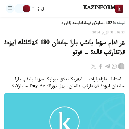
KAZINFORM
ق ز
ترەند:
2026-سايلاۋ
وقيعا
تاعايىنداۋ
اقوردا
08:23, 31 ناۋرىز 2014
ةر ادام سؤعا باتئپ بارا جاتقان 180 كةلئلئك ايؤدئ
قذتقارئپ قالدئ - فوتو
استانا. قازاقپارات - امةريكاندئق بيولوگ سؤعا باتئپ بارا
جاتقان ايؤدئ قذتقارئپ قالعان. بذل تؤرالئ Day.Az حابارلادئ.