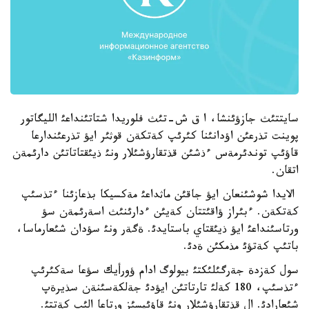
سايتتئث جازؤئنشا، ا ق ش-تئث فلوريدا شتاتئنداعئ الليگاتور
پوينت تذرعئن اؤدانئنا كئرئپ كةتكةن قوثئر ايؤ تذرعئندارعا
قاؤئپ توندئرمةس ءذشئن قذتقارؤشئلار ونئ ذيئقتاتاتئن دارئمةن
اتقان.
الايدا شوشئنعان ايؤ جاقئن ماثداعئ مةكسيكا بذعازئنا ءتذسئپ
كةتكةن. ءبئراز ؤاقئتتان كةيئن ءدارئنئث اسةرئمةن سؤ
ورتاسئنداعئ ايؤ ذيئقتاي باستايدئ. ةگةر ونئ سؤدان شئعارماسا،
باتئپ كةتؤئ مذمكئن ةدئ.
سول كةزدة جةرگئلئكتئ بيولوگ ادام ؤورأيك سؤعا سةكئرئپ
ءتذسئپ، 180 كةلئ تارتاتئن ايؤدئ جةلكةسئنةن سذيرةپ
شئعارادئ. ال قذتقارؤشئلار ونئ قاؤئپسئز ورتاعا الئپ كةتتئ.