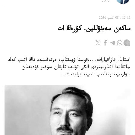
15:12, 08 تامىز 2026
ساكەن سەيفۋللين. كۇرەڭ ات
استانا. قازاقپارات. ...قوستا ۇيىقتاپ، ەرتەڭىندە تاڭ اتىپ كەلە
جاتقاندا اتتارىمىزدى الگى تۇندە تاپقان سوقىر قۇدىقتان
سۋارىپ، وتتاتىپ الىپ، ەرلەدىك...