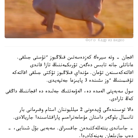
Фото: Кадр из видео
اقجان - وتە سيرەك كەزدەسەتىن قىلاڭبوز ءتۇستى جىلقى.
عاناتلى جانە تابىس دەگەن تۇرىكمەننىڭ تازا قاندى
اقالتەكەسىنەن تۋعان. مۇنداي قىلاڭبوز تۇكتى جىلقى اقالتەكە
تۇقىمىنىڭ ءوز ىشىندە 3 پايىزعا جەتپەيدى.
سول سەبەپتى الەمدە دە، الەۋمەتتىك جەلىدە دە اقجاننىڭ داڭقى
كەڭ تارادى.
دالا توسىندەگى ۆيدەونى 2 ميلليوننان استام وقىرمانى بار
تانىمال بلوگەر داستان مۇحامەتراحىم پاراقشاسىندا جاريالادى.
- جاساندى ينتەللەكتىدەن جاقسىراق. سەبەبى بۇل شىنايى، -
دەپ جازىلعان بەينەكادردا.