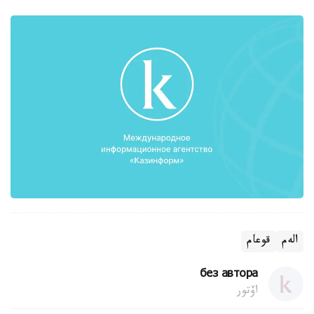
الەم
قوعام
без автора
اۆتور