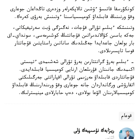
كونكۋرسقا قاتىسۋ ءۇشىن تالاپكەرلەر وزدەرى تاڭداعان جوعارى
وقۋ ورنىنىڭ قابىلداۋ كوميسسياسىنا ءوتىنىش بەرۋى كەرەك.
وتىنىشكە ءبىلىم تۋرالى قۇجات، نەگىزگى ۇبت سەرتيفيكاتى،
جەكە باسىن كۋالاندىراتىن قۇجاتتىڭ كوشىرمەسى، سونداي-اق
بار بولعان جاعدايدا جەڭىلدىك ساناتىن راستايتىن قۇجاتتار
قوسا تاپسىرىلادى.
- ءبىلىم بەرۋ گرانتتارىن بەرۋ تۋرالى شەشىمدى ءتيىستى
اكىمدىك جانىنان قۇرىلعان ارنايى كوميسسيا قابىلدايدى.
قۇجاتتاردى قابىلداۋ مەرزىمى تۋرالى اقپاراتتى جەرگىلىكتى
اتقارۋشى ورگانداردان جانە جوعارى وقۋ ورىندارىنىڭ قابىلداۋ
كوميسسيالارىنان الۋعا بولادى، دەپ حابارلادى مينيسترلىك.
قوعام
ريزابەك نۇسىپبەك ۇلى
اۆتور