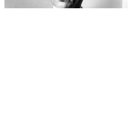
Фото: novoetv.kz
مەنىڭ اتىم ءشول وتىنا، ءشول سۋىنا ۇيرەنبەگەن ات، قاباقتارى
قاتىپ جۇدەپ كەلە جاتىر. شولدە ارقانىڭ شوپتەرىنىڭ ءبىرى دە
جوق. ارقادا مەنىڭ اتىم - كۇرەڭ اتتىڭ جەگەنى - جازدىگۇنى
جاسىل جىبەكتەي، كۇزدى كۇنى سارى جىبەكتەي جۇمساق،
جۇپار ءيىستى، ءتاتتى شوپتەر ەدى. ول شوپتەر: بەتەگە، تارلاۋ،
كوك جۋسان، قارا جۋسان، جوڭىشقا، قياق، بيدايىق، كودە،
شالعىن، ميا، مايسا جانە تولىپ جاتقان ادەمى شوپتەر.
بەتپاقتا بۇل شوپتەر جوق. بەتپاقتىڭ شوپتەرى سەلدىر، قوڭىر،
سۇر، قۋارعان، سوياۋلانعان قاتتى، قوڭىرسۇر وسىمدىك. ول
شوپتەر: سوياۋ جۋسان، قارا قوڭىر جۋسان، يزەن، ەبەلەك.
راس، كوكپەك پەن جۋسان ارقادا دا بار. بەتپاقتا دا بار.