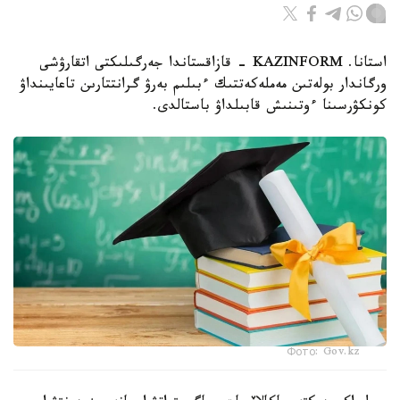
استانا. KAZINFORM - قازاقستاندا جەرگىلىكتى اتقارۋشى
ورگاندار بولەتىن مەملەكەتتىك ءبىلىم بەرۋ گرانتتارىن تاعايىنداۋ
كونكۋرسىنا ءوتىنىش قابىلداۋ باستالدى.
Фото: Gov.kz