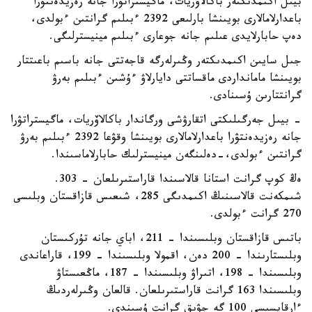
بيىل اكىمدىكتەر باكالاۆريات، ماگيستراتۋرا جانە رەزيدەنتۋرا
باعدارلامالارى بويىنشا بارلىعى 2392 ءبىلىم گرانتىن ءبولدى،
دەپ حابارلايدى عىلىم جانە جوعارى ءبىلىم مينيسترلىگى.
جىل سايىن اكىمدىكتەر وڭىرلەرگە قاجەتتى جانە باسىم باعىتتار
بويىنشا مامانداردى ماقساتتى دايارلاۋ ءۇشىن ءبىلىم بەرۋ
گرانتتارىن ۇسىنادى.
- بيىل جەرگىلىكتى اتقارۋشى ورگاندار باكالاۆريات، ماگيستراتۋرا
جانە رەزيدەنتۋرا باعدارلامالارى بويىنشا وقۋعا 2392 ءبىلىم بەرۋ
گرانتىن ءبولدى،-دەلىنگەن مينيسترلىك حابارلاماسىندا.
ەڭ كوپ گرانت استانا قالاسىندا قاراستىرىلعان - 303.
شىمكەنت قالاسىنىڭ اكىمدىگى 285، شىعىس قازاقستان وبلىسى
270 گرانت ءبولدى.
باتىس قازاقستان وبلىسىندا – 211، اباي جانە تۇركىستان
وبلىستارىندا – 200 دەن، اقمولا وبلىسىندا – 199، قاراعاندى
وبلىسىندا – 198، اتىراۋ وبلىسىندا – 187، ماڭعىستاۋ
وبلىسىندا 163 گرانت قاراستىرىلعان. قالعان وڭىرلەردىڭ
ءارقايسىسى 100 گە جۋىق گرانت ۇسىندى.