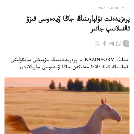
20:17, 08 تامىز 2026
پرەزيدەنت تۇلپارىنىڭ جاڭا ۆيدەوسى قىزۋ
تالقىلانىپ جاتىر
استانا. KAZINFORM - پرەزيدەنتتىڭ سۇيىكتى سايگۇلىگى
اقجاننىڭ كەڭ دالادا جەلىگەن جاڭا ۆيدەوسى جاريالاندى.