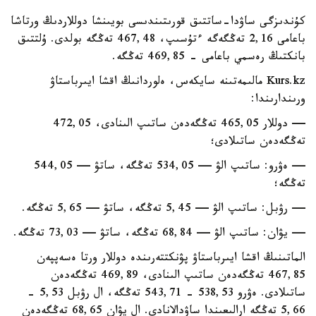
كۇندىزگى ساۋدا-ساتتىق قورىتىندىسى بويىنشا دوللاردىڭ ورتاشا
باعامى 2,16 تەڭگەگە ءتۇسىپ، 467,48 تەڭگە بولدى. ۇلتتىق
بانكتىڭ رەسمي باعامى - 469,85 تەڭگە.
Kurs.kz مالىمەتىنە سايكەس، ەلوردانىڭ اقشا ايىرباستاۋ
ورىندارىندا:
— دوللار 465,05 تەڭگەدەن ساتىپ الىنادى، 472,05
تەڭگەدەن ساتىلادى؛
— ەۋرو: ساتىپ الۋ — 534,05 تەڭگە، ساتۋ — 544,05
تەڭگە؛
— رۋبل: ساتىپ الۋ — 5,45 تەڭگە، ساتۋ — 5,65 تەڭگە.
— يۋان: ساتىپ الۋ — 68,84 تەڭگە، ساتۋ — 73,03 تەڭگە.
الماتىنىڭ اقشا ايىرباستاۋ پۋنكتتەرىندە دوللار ورتا ەسەپپەن
467,85 تەڭگەدەن ساتىپ الىنادى، 469,89 تەڭگەدەن
ساتىلادى. ەۋرو 538,53 - 543,71 تەڭگە، ال رۋبل 5,53 -
5,66 تەڭگە ارالىعىندا ساۋدالانادى. ال يۋان 68,65 تەڭگەدەن