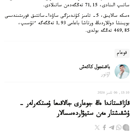
ساتىپ الىنادى، 71,15 تەڭگەدەن ساتىلادى.
ەسكە سالايىق، 5- تامىز كۇندىزگى ساۋدا-ساتتىق قورىتىندىسى
بويىنشا دوللاردىڭ ورتاشا باعامى 1,93 تەڭگەگە ءتۇسىپ،
469,85 تەڭگە بولدى.
قوعام
باقىتجول كاكەش
اۆتور
15:10, 06 تامىز 2026
قازاقستاندا ەڭ جوعارى جالاقىعا ۇمىتكەرلەر -
ۇشقىشتار مەن ستيۋاردەسسالار