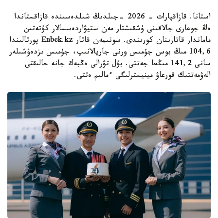
استانا. قازاقپارات - 2026 -جىلدىڭ شىلدەسىندە قازاقستاندا
ەڭ جوعارى جالاقىنى ۇشقىشتار مەن ستيۋاردەسسالار كۇتەتىن
ماماندار قاتارىنان كورىندى. سونىمەن قاتار Enbek.kz پورتالىندا
104,6 مىڭ بوس جۇمىس ورنى جاريالانىپ، جۇمىس ىزدەۋشىلەر
سانى 141,2 مىڭعا جەتتى. بۇل تۋرالى ەڭبەك جانە حالىقتى
الەۋمەتتىك قورعاۋ مينيسترلىگى ءمالىم ەتتى.