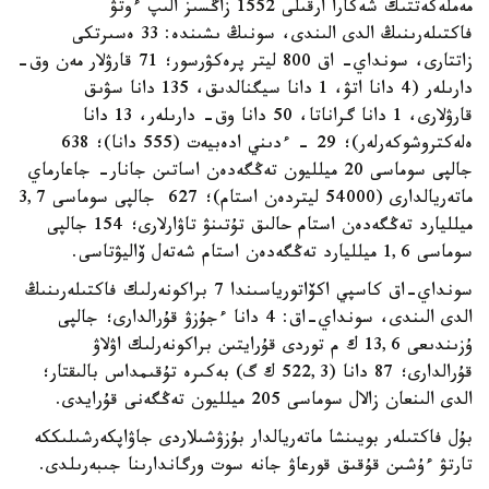
مەملەكەتتىك شەكارا ارقىلى 1552 زاڭسىز الىپ ءوتۋ
فاكتىلەرىنىڭ الدى الىندى، سونىڭ ىشىندە: 33 ەسىرتكى
زاتتارى، سونداي- اق 800 ليتر پرەكۋرسور؛ 71 قارۋلار مەن وق-
دارىلەر (4 دانا اتۋ، 1 دانا سيگنالدىق، 135 دانا سۋىق
قارۋلارى، 1 دانا گراناتا، 50 دانا وق- دارىلەر، 13 دانا
ەلەكتروشوكەرلەر)؛ 29 - ءدىني ادەبيەت (555 دانا)؛ 638
جالپى سوماسى 20 ميلليون تەڭگەدەن اساتىن جانار- جاعارماي
ماتەريالدارى (54000 ليتردەن استام)؛ 627 جالپى سوماسى 3,7
ميلليارد تەڭگەدەن استام حالىق تۇتىنۋ تاۋارلارى؛ 154 جالپى
سوماسى 1,6 ميلليارد تەڭگەدەن استام شەتەل ۆاليۋتاسى.
سونداي-اق كاسپي اكۆاتورياسىندا 7 براكونەرلىك فاكتىلەرىنىڭ
الدى الىندى، سونداي-اق: 4 دانا ءجۇزۋ قۇرالدارى؛ جالپى
ۇزىندىعى 13,6 ك م توردى قۇرايتىن براكونەرلىك اۋلاۋ
قۇرالدارى؛ 87 دانا (522,3 ك گ) بەكىرە تۇقىمداس بالىقتار؛
الدى الىنعان زالال سوماسى 205 ميلليون تەڭگەنى قۇرايدى.
بۇل فاكتىلەر بويىنشا ماتەريالدار بۇزۋشىلاردى جاۋاپكەرشىلىككە
تارتۋ ءۇشىن قۇقىق قورعاۋ جانە سوت ورگاندارىنا جىبەرىلدى.