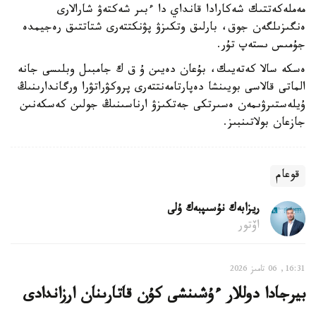
مەملەكەتتىك شەكارادا قانداي دا ءبىر شەكتەۋ شارالارى
ەنگىزىلگەن جوق، بارلىق وتكىزۋ پۋنكتتەرى شتاتتىق رەجيمدە
جۇمىس ىستەپ تۇر.
ەسكە سالا كەتەيىك، بۇعان دەيىن ۇ ق ك جامبىل وبلىسى جانە
الماتى قالاسى بويىنشا دەپارتامەنتتەرى پروكۋراتۋرا ورگاندارىنىڭ
ۇيلەستىرۋىمەن ەسىرتكى جەتكىزۋ ارناسىنىڭ جولىن كەسكەنىن
جازعان بولاتىنبىز.
قوعام
ريزابەك نۇسىپبەك ۇلى
اۆتور
16:31, 06 تامىز 2026
بيرجادا دوللار ءۇشىنشى كۇن قاتارىنان ارزاندادى