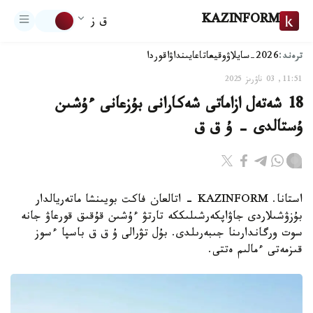
KAZINFORM
ق ز
ترەند:
2026-سايلاۋ
وقيعا
تاعايىنداۋ
اقوردا
11:51, 03 ناۋرىز 2025
18 شەتەل ازاماتى شەكارانى بۇزعانى ءۇشىن
ۇستالدى - ۇ ق ق
استانا. KAZINFORM - اتالعان فاكت بويىنشا ماتەريالدار
بۇزۋشىلاردى جاۋاپكەرشىلىككە تارتۋ ءۇشىن قۇقىق قورعاۋ جانە
سوت ورگاندارىنا جىبەرىلدى. بۇل تۋرالى ۇ ق ق باسپا ءسوز
قىزمەتى ءمالىم ەتتى.