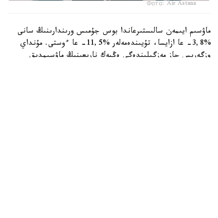
Фото: Air Astana
ماۋسىم ايىمەن سالىستىرعاندا بوس جۇمىس ورىندارىنىڭ سانى
%3,8- عا ازايسا، تۇيىندەمەلەر %11,5- عا ءوستى. مۇنداي
وزگەرىس جاز مەزگىلىندەگى ەڭبەك نارىعىنىڭ ماۋسىمدىق
ەرەكشەلىگىمەن بايلانىستى. وسى ۋاقىتتا وقۋ ورىندارىنىڭ
تۇلەكتەرى ەڭبەك نارىعىنا بەلسەندى شىعىپ، جۇمىس
ىزدەۋشىلەر سانى ارتادى. سونىڭ ناتيجەسىندە جۇمىس كۇشىنىڭ
ۇسىنىسى سۇرانىسقا قاراعاندا جىلدامىراق وسەدى.
— سالالار بولىنىسىندە جۇمىس كۇشىنە ەڭ جوعارى ءسۇرانىس
بىلىم بەرۋ سالاسىندا (23,4 مىڭ بوس جۇمىس ورنى تىركەلدى).
سونداي-اق وزگە قىزمەتتەر كورسەتۋ سالاسىندا (16,0 مىڭ)،
دەنساۋلىق ساقتاۋ جانە الەۋمەتتىك قىزمەت كورسەتۋ (10,3
مىڭ)، اۋىل، ورمان جانە بالىق شارۋاشىلىعى سالاسىندا (8,2
مىڭ)، وڭدەۋ ونەركاسىبىندە (6,8 مىڭ)، قۇرىلىس سالاسىندا
(5,7 مىڭ) بوس جۇمىس ورنى ۇسىنىلدى، - دەلىنگەن
حابارلامادا.