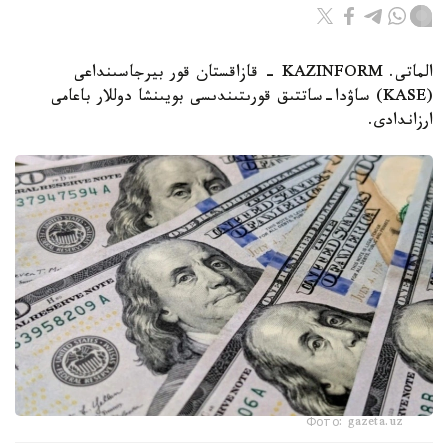
الماتى. KAZINFORM - قازاقستان قور بيرجاسىنداعى
(KASE) ساۋدا-ساتتىق قورىتىندىسى بويىنشا دوللار باعامى
ارزاندادى.
Фото: gazeta.uz