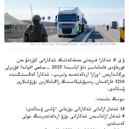
Фото: Мухтар Холдорбеков/ агентство Kazinform
ۇ ق ك شەكارا قىزمەتى مەملەكەتتىك شەكارانى كۇزەتۋ مەن
قورعاۋدى قامتاماسىز ەتۋ اياسىندا 2025 -جىلعى اقپاندا قۇزىرلى
ورگاندارمەن ءوزارا ارەكەتتەسە وتىرىپ، شەكارا كەڭىستىگىندە
3216 قازاقستان رەسپۋبليكاسىنىڭ زاڭنامالارىن بۇزۋشىلارى
ۇستالدى.
سونىڭ ىشىندە:
18 شەتەل ازاماتى شەكارانى بۇزعانى ءۇشىن ۇستالدى؛
8 شەتەل ازاماتىمەن شەكارانى بۇزۋ ارەكەتتەرىنىڭ جولى
كەسىلدى.