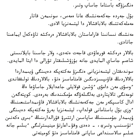
ەنگىزۋگە باستاما جاساپ وتىر.
بۇل جەردە جەكەمەنشىك عانا ەمەس، سونىمەن قاتار
مەملەكەتتىك بالاباقشالار دا ليتسەنزيا الادى.
مەنشىك نىسانىنا قاراماستان بالاباقشالار ەرەكشە تاۋەكەل ايماعىنا
جاتادى.
بالالار ەرەكشە قورعاۋدى قاجەت ەتەدى، ولار جاسىنا بايلانىستى
شاعىم جاساي المايدى جانە بۇزۋشىلىقتار تۋرالى دا ايتا المايدى.
سوندىقتان ليتسەنزيانى ەنگىزۋ مەكتەپكە دەيىنگى ۇيىمداردا
بالالاردىڭ قاۋىپسىزدىگىن قامتاماسىز ەتۋ، بالالاردىڭ تولىققاندى
ءوسۋى مەن دامۋى ءۇشىن قولايلى جاعدايلار جاساۋعا ەڭ
تومەنگى تالاپتاردى بەلگىلەۋگە مۇمكىندىك بەرەدى. كوپتەگەن
ادال كاسىپكەر مەن جەكەمەنشىك بالاباقشالار قاۋىمداستىعىنىڭ
ءوزى بۇل باستامانى قولداپ، ليتسەنزيا بەرۋ مەكتەپكە دەيىنگى
ۇيىمدار جۇمىسىنىڭ ساپاسىن ارتتىرۋ قۇرالدارىنىڭ ءبىرى ەكەنىن
ءتۇسىنىپ وتىر»، - دەدى وقۋ-اعارتۋ مينيسترلىگى ءبىلىم جانە
عىلىم سالاسىنداعى ساپانى قامتاماسىز ەتۋ كوميتەتى