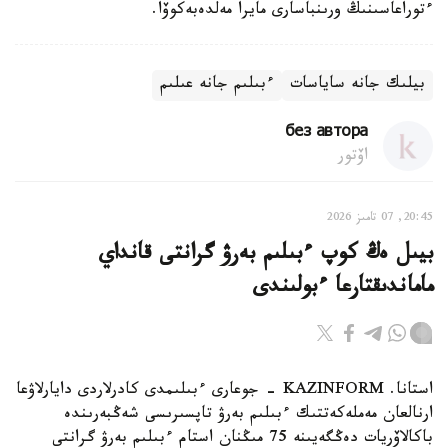
ءتوراعاسىنىڭ ورىنباسارى مايرا مەلدەبەكوۆا.
بيلىك جانە ساياسات
ءبىلىم جانە عىلىم
без автора
اۆتور
20:45, 07 تامىز 2026
بيىل ەڭ كوپ ءبىلىم بەرۋ گرانتى قانداي
ماماندىقتارعا ءبولىندى
استانا. KAZINFORM - جوعارى ءبىلىمدى كادرلاردى دايارلاۋعا
ارنالعان مەملەكەتتىك ءبىلىم بەرۋ تاپسىرىسى شەڭبەرىندە
باكالاۆريات دەڭگەيىنە 75 مىڭنان استام ءبىلىم بەرۋ گرانتى