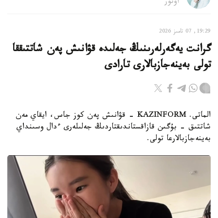
اۆتور
19:29, 07 تامىز 2026
گرانت يەگەرلەرىنىڭ جەلىدە قۋانىش پەن شاتتىققا
تولى بەينەجازبالارى تارادى
الماتى. KAZINFORM - قۋانىش پەن كوز جاس، ايقاي مەن
شاتتىق - بۇگىن قازاقستاندىقتاردىڭ جەلىلەرى ءدال وسىنداي
بەينەجازبالارعا تولى.