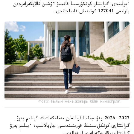
ءبولىندى. گرانتتار كونكۋرسىنا قاتىسۋ ءۇشىن تالاپكەرلەردەن
بارلىعى 127041 ءوتىنىش قابىلداندى.
Фото: Ғылым және жоғары білім министрлігі
2026-2027 وقۋ جىلىنا ارنالعان مەملەكەتتىك ءبىلىم بەرۋ
گرانتتارى كونكۋرسىنىڭ قورىتىندىسى جاريالانىپ، ءبىلىم بەرۋ
گرانتتارىنىڭ يەگەرلەرى انىقتالدى.