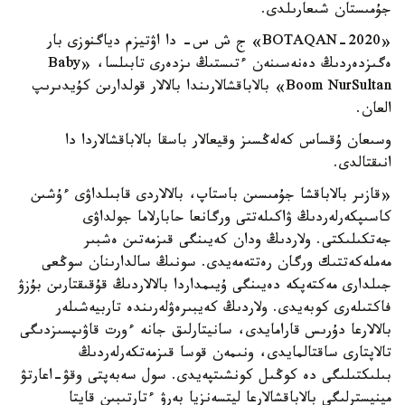
جۇمىستان شىعارىلدى.
«BOTAQAN-2020» ج ش س- دا اۋتيزم دياگنوزى بار
ەگىزدەردىڭ دەنەسىنەن ءتىستىڭ ىزدەرى تابىلسا، «Baby
Boom NurSultan» بالاباقشالارىندا بالالار قولدارىن كۇيدىرىپ
العان.
وسىعان ۇقساس كەلەڭسىز وقيعالار باسقا بالاباقشالاردا دا
انىقتالدى.
«قازىر بالاباقشا جۇمىسىن باستاپ، بالالاردى قابىلداۋى ءۇشىن
كاسىپكەرلەردىڭ ۋاكىلەتتى ورگانعا حابارلاما جولداۋى
جەتكىلىكتى. ولاردىڭ ودان كەيىنگى قىزمەتىن ەشبىر
مەملەكەتتىك ورگان رەتتەمەيدى. سونىڭ سالدارىنان سوڭعى
جىلدارى مەكتەپكە دەيىنگى ۇيىمداردا بالالاردىڭ قۇقىقتارىن بۇزۋ
فاكتىلەرى كوبەيدى. ولاردىڭ كەيبىرەۋلەرىندە تاربيەشىلەر
بالالارعا دۇرىس قارامايدى، سانيتارلىق جانە ءورت قاۋىپسىزدىگى
تالاپتارى ساقتالمايدى، ونىمەن قوسا قىزمەتكەرلەردىڭ
بىلىكتىلىگى دە كوڭىل كونشىتپەيدى. سول سەبەپتى وقۋ-اعارتۋ
مينيسترلىگى بالاباقشالارعا ليتسەنزيا بەرۋ ءتارتىبىن قايتا