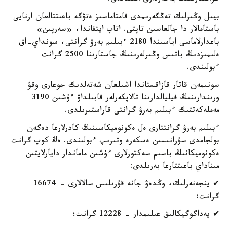
بيىل وڭىرلىك تەڭگەرىمدى قامتاماسىز ەتۋگە باعىتتالعان ارنايى
باستامالار دا جالعاسىن تاپتى. اتاپ ايتقاندا، «سەرپىن»
باعدارلاماسى اياسىندا 2180 ءبىلىم بەرۋ گرانتى، سونداي-اق
ەلىمىزدىڭ باتىس وڭىرلەرىنىڭ جاستارىنا 2500 گرانت
ءبولىندى.
سونىمەن قاتار قازاقستاندا اشىلعان شەتەلدىك جوعارى وقۋ
ورىندارىنىڭ فيليالدارىنا تالاپكەرلەر قابىلداۋ ءۇشىن 3190
مەملەكەتتىك ءبىلىم بەرۋ گرانتى قاراستىرىلدى.
ءبىلىم بەرۋ گرانتتارى ەل ەكونوميكاسىنىڭ كادرلارعا دەگەن
بولجامدى سۇرانىسىن ەسكەرە وتىرىپ ءبولىندى. ەڭ كوپ گرانت
ەكونوميكانىڭ باسىم سەكتورلارى ءۇشىن ماماندار دايارلايتىن
مىناداي باعىتتارعا بەرىلدى:
✔ ينجەنەرلىك، وڭدەۋ جانە قۇرىلىس سالالارى - 16674
گرانت؛
✔ پەداگوگيكالىق عىلىمدار - 12228 گرانت؛