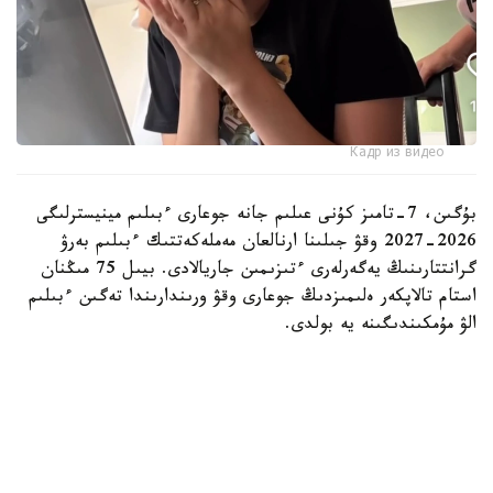
Кадр из видео
بۇگىن، 7-تامىز كۇنى عىلىم جانە جوعارى ءبىلىم مينيسترلىگى
2026-2027 وقۋ جىلىنا ارنالعان مەملەكەتتىك ءبىلىم بەرۋ
گرانتتارىنىڭ يەگەرلەرى ءتىزىمىن جاريالادى. بيىل 75 مىڭنان
استام تالاپكەر ەلىمىزدىڭ جوعارى وقۋ ورىندارىندا تەگىن ءبىلىم
الۋ مۇمكىندىگىنە يە بولدى.
بۇل كۇن كونكۋرس ناتيجەلەرىن تاعاتسىزدانا كۇتكەن مىڭداعان
قازاقستاندىق تۇلەك ءۇشىن ەڭ ماڭىزدى ءارى ۋايىمعا تولى
ساتتەردىڭ بىرىنە اينالدى.