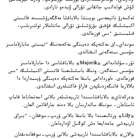
اۋدارماي، بۇلدىرشىندەردى بۇرىشقا تۇرعىزىپ، ولارعا فيزيكالىق
كۇش قولدانىپ جاتقانى تۋرالى ۆيدەو تارادى.
تەكسەرۋ ناتيجەسى بويىنشا بالاباقشا مەڭگەرۋشىسىنە قاتىستى
اكىمشىلىك قۇقىق بۇزۋشىلىق تۋرالى حاتتامالار تولتىرىلىپ،
قىلمىستىق ءىس قوزعالدى.
سونداي-اق مەكتەپكە دەيىنگى مەكەمەنىڭ ءتيىستى حابارلاماسىز
جۇمىس ىستەگەنى انىقتالدى.
نۇر-سۇلتانداعى «Majorik» بالاباقشاسى دا حابارلاماسىز
جۇمىس ىستەگەن. ونىڭ باسشىلىعىنا قاتىستى اكىمشىلىك ءىس
قوزعالدى. ەلورداداعى باسقا مەكتەپكە دەيىنگى ۇيىمداردا دا
بالالارعا قاتىگەزدىكپەن قاراۋ فاكتىلەرى انىقتالدى.
«ەركەتاي» بالاباقشاسىندا تاربيەشىلەر بالانى اجەتحاناعا قاماپ
تاستاعان، سونىڭ سالدارىنان بالا دەنە جاراقاتىن العان.
«Lily» ورتالىعىندا بالا باسقا بالانى ۇرىپ-سوققان، ءبىراق
تاربيەشى جاعدايعا ەش كوڭىل اۋدارماعان.
«الان» بالاباقشاسىندا تاربيەشى بالانى ۇرىپ-سوققاندىقتان