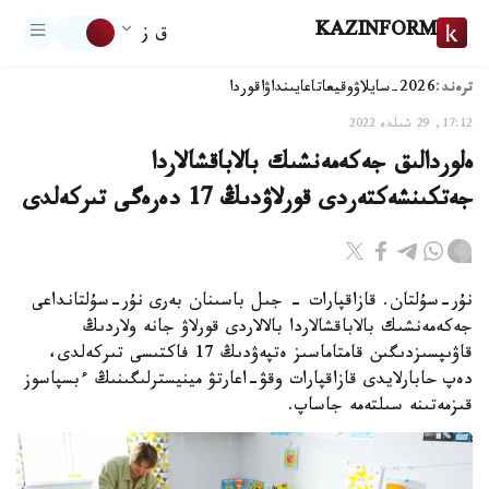
KAZINFORM
ق ز
ترەند:
2026-سايلاۋ
وقيعا
تاعايىنداۋ
اقوردا
17:12, 29 شىلدە 2022
ەلوردالىق جەكەمەنشىك بالاباقشالاردا
جەتكىنشەكتەردى قورلاۋدىڭ 17 دەرەگى تىركەلدى
نۇر-سۇلتان. قازاقپارات - جىل باسىنان بەرى نۇر-سۇلتانداعى
جەكەمەنشىك بالاباقشالاردا بالالاردى قورلاۋ جانە ولاردىڭ
قاۋىپسىزدىگىن قامتاماسىز ەتپەۋدىڭ 17 فاكتىسى تىركەلدى،
دەپ حابارلايدى قازاقپارات وقۋ-اعارتۋ مينيسترلىگىنىڭ ءبسپاسوز
قىزمەتىنە سىلتەمە جاساپ.