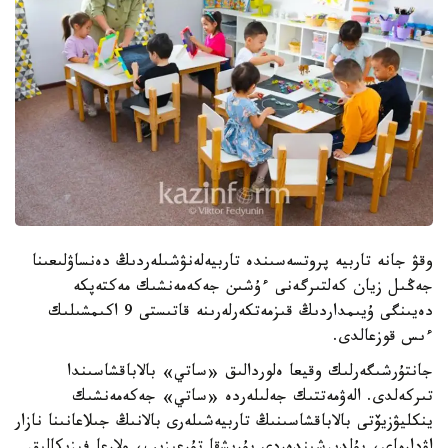
وقۋ جانە تاربيە پروتسەسىندە تاربيەلەنۋشىلەردىڭ دەنساۋلىعىنا
جەڭىل زيان كەلتىرگەنى ءۇشىن جەكەمەنشىك مەكتەپكە
دەيىنگى ۇيىمداردىڭ قىزمەتكەرلەرىنە قاتىستى 9 اكىمشىلىك
ءىس قوزعالدى.
جانتۇرشىگەرلىك وقيعا ەلوردالىق «ساتي» بالاباقشاسىندا
تىركەلدى. الەۋمەتتىك جەلىلەردە «ساتي» جەكەمەنشىك
ينكليۋزيۆتى بالاباقشاسىنىڭ تاربيەشىلەرى بالانىڭ جىلاعانىنا نازار