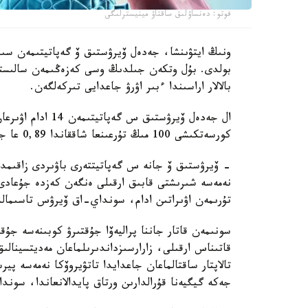
فوتو: دەنساۋلىق ساقتاۋ مينيسترلىگى
بالالار اراسىندا ءبىر اۋرۋ جاعدايى تىركەلگەن.
ال جەدەل ۆيرۋستىق 
كورسەتكىشى 100 مىڭ تۇرعىنعا شاققاندا 0,89 عا جەتىپ، وتكەن جىلعى دەڭگەيدەن 1,4 ەسە جوعارى بولدى.
- ۆيرۋستىق ۆ جانە س گەپاتيتتەرى باۋىردى زاقىمدايت
نەمەسە شىرىشتى قابىق ارقىلى ەنگەن كەزدە جۇعادى
تۇرىمەن اۋىراتىن ادام، سونداي-اق ۆيرۋس تاسىمال
سونىمەن قاتار جاننا پراليەۆا جۇقتىرۋ كوبىنەسە جۇ
قاتىناس ارقىلى، زارارسىزداندىرىلماعان مەديتسينالىق
تالاپتار ساقتالماعان جاعدايدا تاتۋيروۆكا نەمەسە پ
جەكە گيگيەنا قۇرالدارىن ورتاق پايدالانعاندا، سوندا