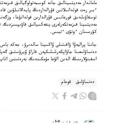
ماماندار مەديتسينالىق جانە كوسمەتولوگيالىق قىزمەتت
ءبىر رەت قولدانىلاتىن قۇرالداردىڭ پايدالانىلۋىن قا
توسقاۋىلدىق قورعانىس قۇرالدارىن قولدانۋعا، وزگەنى
مەديتسينا قىزمەتكەرلەرى ينفەكسيالىق قاۋىپسىزدىك تا
كۋرسىنان ءوتۋى ءتيىس.
جاننا پراليەۆا ۋاقىتىلى ۆاكسينا سالدىرۋ، جەكە باس
دەنساۋلىعىنا جاۋاپكەرشىلىكپەن قاراۋ ۆيرۋستىق گەپا
اسقىنۋلارىنىڭ الدىن الۋعا مۇمكىندىك بەرەتىنىن اتاپ
دەنساۋلىق
قوعام
بەيسەن سۇلتان