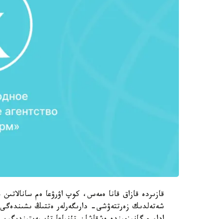
قازىردە قازاق قانا ەمەس، كوپ اۋرۋعا ەم سانالاتىن 
شەتەلدىك زەرتتەۋشى- دارىگەرلەر ەتتىڭ ىشىندەگى 