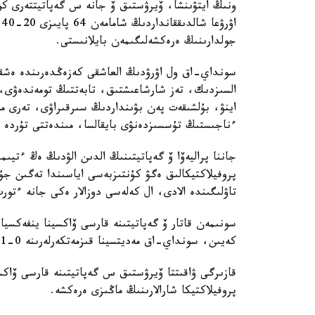
ونىڭ ايتۋىنشا، ۆيرۋستىق ۆ جانە س گەپاتيتتەرى كوبى
ا
جولدارىنىڭ ەرەكشەلىگىمەن بايلانىستى.
سونداي-اق ول اۋرۋدىڭ العاشقى كەزەڭدەرىندە ەشقا
السىزدىك، تەز شارشاعىشتىق، تابەتتىڭ تومەندەۋى، 
اينۋ، بۇلشىقەت پەن بۋىنداردىڭ سىرقىراۋى، تەرى م
ءناجىستىڭ تۇسسىزدەنۋى بايقالسا، مىندەتتى تۇردە د
جاننا پراليەۆا ۆ گەپاتيتىنىڭ الدىن الۋدىڭ ەڭ ءتيىم
پروفيلاكتيكالىق ەگۋ كۇنتىزبەسى اياسىندا تەگىن جۇر
تاۋلىگىندە الادى، ال كەلەسى دوزالار ەكى جانە ءتو
سونىمەن قاتار ۆ گەپاتيتىنە قارسى ۆاكسينا ينفەكسيا 
كەيىن، سونداي-اق مەديتسينا قىزمەتكەرلەرىنە 0-1-6 ايلىق سحەما بويىنشا ەگىلەدى.
قازىرگى ۋاقىتتا ۆيرۋستىق س گەپاتيتىنە قارسى ۆاكس
پروفيلاكتيكا شارالارىنىڭ ماڭىزى ەرەكشە.