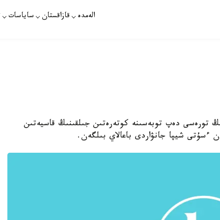
الەمدە
قازاقستان
ساياسات
ت
تىڭ تورەسى دەپ توبەسىنە كوتەرەتىن جىلقىنىڭ قاسيەتىن
ن ءسۇتى شيپا جانۋاردى باعالاي بىلگەن.