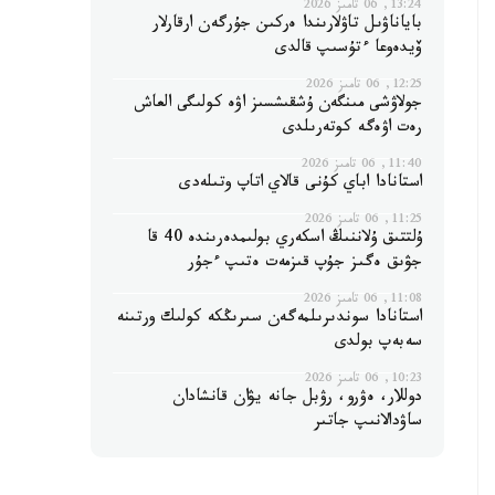
13:24, 06 تامىز 2026
باياناۋىل تاۋلارىندا ەركىن جۇرگەن ارقارلار
ۆيدەوعا ءتۇسىپ قالدى
12:25, 06 تامىز 2026
جولاۋشى مىنگەن ۇشقىشسىز اۋە كولىگى العاش
رەت اۋەگە كوتەرىلدى
11:40, 06 تامىز 2026
استانادا اباي كۇنى قالاي اتاپ وتىلەدى
11:25, 06 تامىز 2026
ۇلتتىق ۇلاننىڭ اسكەري بولىمدەرىندە 40 قا
جۋىق ەگىز جۇپ قىزمەت ەتىپ ءجۇر
11:08, 06 تامىز 2026
استانادا سوندىرىلمەگەن سىرىڭكە كولىك ورتىنە
سەبەپ بولدى
10:23, 06 تامىز 2026
دوللار، ەۋرو، رۋبل جانە يۋان قانشادان
ساۋدالانىپ جاتىر