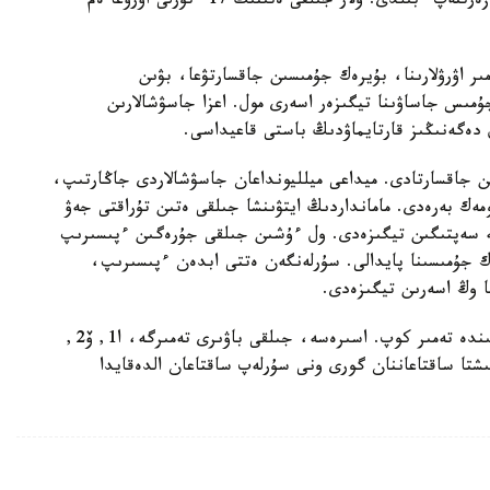
ادام ورگانيزمىندە ەشقاشان تۇنباعا تۇسپەيتىندىگىن زەرتتەپ ءبىلدى. ولار جىلقى ەتىنىڭ 17 ءتۇرلى اۋرۋعا ەم
 اۋرۋلارىنا، بۇيرەك جۇمىسىن جاقسارتۋعا، بۋىن
مىس جاساۋىنا تيگىزەر اسەرى مول. اعزا جاسۋشالارىن
 دەگەنىڭىز قارتايماۋدىڭ باستى قاعيداسى.
 جاقسارتادى. ميداعى ميلليونداعان جاسۋشالاردى جاڭارتىپ،
ومەك بەرەدى. مامانداردىڭ ايتۋىنشا جىلقى ەتىن تۇراقتى جەۋ
ە سەپتىگىن تيگىزەدى. ول ءۇشىن جىلقى جۇرەگىن ءپىسىرىپ
ك جۇمىسىنا پايدالى. سۇرلەنگەن ەتتى ابدەن ءپىسىرىپ،
ا وڭ اسەرىن تيگىزەدى.
جىلقى ەتىندە نەگىزىنەن مينەرالدى زاتتار، ونىڭ ىشىندە تەمىر كوپ. اسىرەسە، جىلقى باۋىرى تەمىرگە، ا1, ۆ2,
تقىشتا ساقتاعاننان گورى ونى سۇرلەپ ساقتاعان الدەقايدا