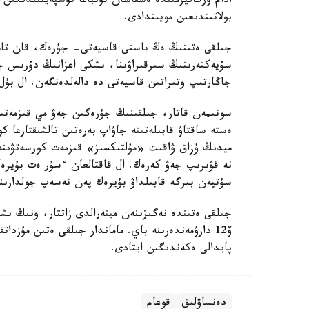
بولاتىندىعىن مويىندادى.
جىلقى ەتىنىڭ ەڭ باستى قاسيەتى- جۇرەك، قان تامىر
سۇيەكتەرىنىڭ سىرقىراۋىنا، ىشكى اعزانىڭ دۇرىس جۇ
جاڭارتىپ وتىراتىن قاسيەتى دە دالەلدەنگەن. ال بۇل
سونىمەن قاتار، جىلقىنىڭ جۇرەگىن جەۋ مي قىزمەتىن
ەستە ساقتاۋ قابىلەتىنە جاۋاپ بەرەتىن تالشىقتارعا ك
ميدىڭ ۇزاق ۋاقىت «مۇلتىكسىز» قىزمەت كورسەتۋىن
نە قۋىرىپ جەۋ كەرەك. ال قاقتالعان ءسۇر ەت بۇيرە
سۇتپەن بىرگە قابىلداۋ بۇيرەك پەن نەسەپ جولدارىن
ۆ12 دارۋمەندەرىنە باي. ماماندار جىلقى ەتىن مۇزدا
پايدالى ەكەندىگىن ايتادى.
دەنساۋلىق
قوعام