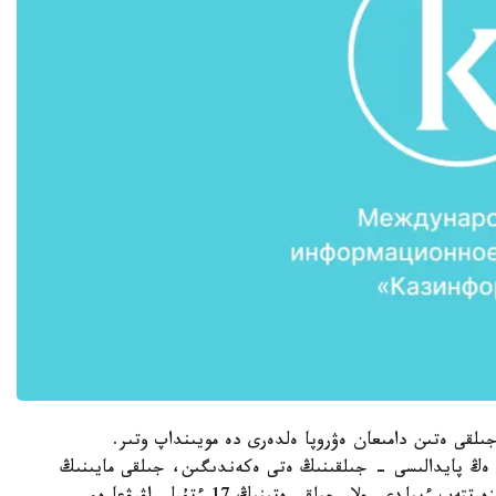
جىلقى ەتىن دامىعان ەۋروپا ەلدەرى دە مويىنداپ وتىر.
ەڭ پايدالىسى - جىلقىنىڭ ەتى ەكەندىگىن، جىلقى مايىنىڭ