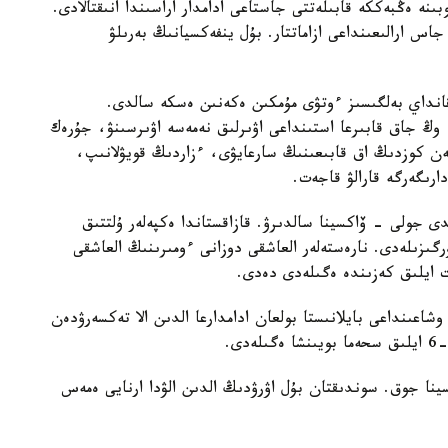
نە ەڭبەككە قابىلەتتى جاستاعى ادامدار اراسىندا انىقتالادى.
ۋرۋعا شالدىققانداردىڭ شامامەن 64 پايىزى 20-40 جاس ارالىعىنداعى ازاماتتار. بۇل ينفەكسيانىڭ بەرىلۋ
نداي بەلگىسىز ءوتۋى مۇمكىن ەكەنىن ەسكە سالدى.
وڭ جاق قابىرعا استىنداعى اۋىرلىق نەمەسە اۋىرسىنۋ، جۇرەك
ەن كوزدىڭ اق قابىعىنىڭ سارعايۋى، ءزاردىڭ قويۋلانىپ،
ارىگەرگە قارالۋ قاجەت.
دى جولى - ۆاكسينا سالدىرۋ. قازاقستاندا ەكپەلەر ۇلتتىق
گىزىلەدى. نارەستەلەر العاشقى دوزانى ءومىرىنىڭ العاشقى
رت ايلىق كەزىندە ەگىلەدى دەدى.
وشاعىنداعى بايلانىستا بولعان ادامدارعا الدىن الا تەكسەرۋدەن
ينا جوق. سوندىقتان بۇل اۋرۋدىڭ الدىن الۋدا ارنايى ەمەس