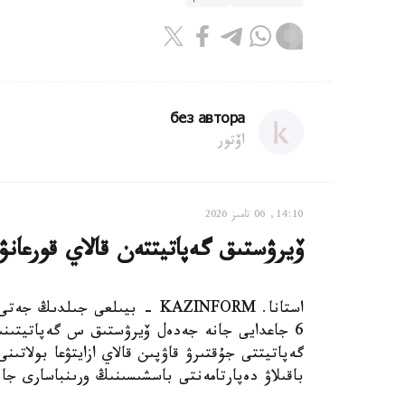
без автора
اۆتور
14:10, 06 تامىز 2026
ۆيرۋستىق گەپاتيتتەن قالاي قورعانۋع
استانا. KAZINFORM - بيىلعى جى
گەپاتيتتى جۇقتىرۋ قاۋپىن قالاي ازايتۋعا بولاتىنى
باقىلاۋ دەپارتامەنتى باسشىسىنىڭ ورىنباسارى جان