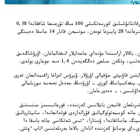
ونىڭ ايتۋىنشا، جەدەل ۆيرۋستىق ۆ گەپاتيتىمەن سىرقاتتانۋشىلىق كورسەتكىشى 100 مىڭ تۇرعىنعا شاققاندا 0,38
بولدى. بۇل وتكەن جىلدىڭ وسى كەزەڭىمەن سالىستىرعاندا 28 پايىزعا تومەن. سونىمەن قاتار 14 جاسقا دەيىنگى
س گەپاتيتىمەن 14 ادام اۋىرعان. بالالار اراسىندا مۇنداي جاعدايلار انىقتالماعان. اۋرۋشاڭدىق
ىن قاۋىپتى جۇقپالى اۋرۋلار. ۆيرۋس اعزاعا زاقىمدانعان تەرى
. ينفەكسيانىڭ كوزى - اۋرۋدىڭ جەدەل نەمەسە سوزىلمالى
داۋشىسى، - دەدى مامان.
قتىرىلعان قانمەن بايلانىس كەزىندە، قورعانىسسىز جىنىستىق
 جانە كوسمەتولوگيالىق قۇرالداردى قولدانعاندا، سانيتاريالىق
يرسينگ جاساتقاندا، ۇستارا، ءتىس شەتكاسى جانە باسقا دا
ي-اق بوسانۋ كەزىندە انادان بالاعا بەرىلەتىنىن اتاپ ءوتتى.