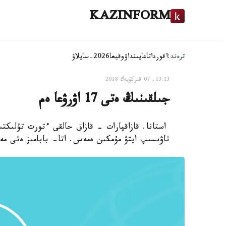
KAZINFORM
ترەند:
اقوردا
تاعايىنداۋ
وقيعا
2026-سايلاۋ
13:13, 07 قىركۇيەك 2018
جىلقىنىڭ ەتى 17 اۋرۋعا ەم
استانا. قازاقپارات - قازاق حالقى ءتورت تۇلىك
تاۋىسىپ ايتۋ مۇمكىن ەمەس. اتا- بابامىز ەتى مە