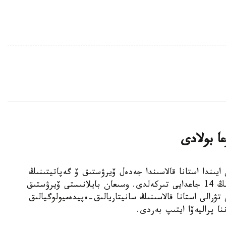
ا بولادى
لدىڭ جەتى ايىندا استانا قالاسىندا جەدەل ۆيرۋستىق ۆ گەپاتيتىنىڭ
6 جاعدايى جانە جەدەل ۆيرۋستىق س گەپاتيتىنىڭ 14 جاعدايى تىركەلدى. وسىعان بايلانىستى ۆيرۋستىق
 تۋرالى استانا قالاسىنىڭ سانيتاريالىق-ەپيدەميولوگيالىق
نا پراليەۆا ايتىپ بەردى.