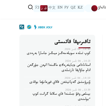
الداۋ
KZ
QZ
РУ
EN
中文
ق ز
ЎЗ
تاقىرىپقا قاتىستى
14:42, 06 تامىز 2026
كوپ تىلدە سويلەسەڭىز ميىڭىز جاسارا بەرەدى
14:25, 06 تامىز 2026
استاناداعى «بايتەرەك» ماڭىندا اتپەن جۇرگەن
ادام جاۋاپقا تارتىلدى
14:10, 06 تامىز 2026
ۆيرۋستىق گەپاتيتتەن قالاي قورعانۋعا بولادى
13:39, 06 تامىز 2026
بيىلعى وقۋ جىلىندا قاي سالاعا گرانت كوپ
ءبولىندى