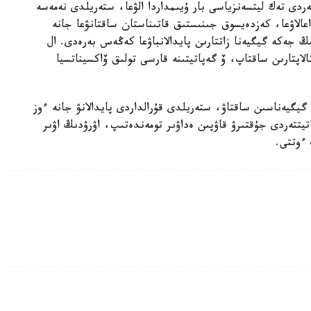
ەردى تەك ليتسەنزياسى بار ۇيىمداردا الۋعا، ستەريلدى نەمەسە
داعالاۋعا، كەزدەيسوق جىنىستىق قاتىناستان ساقتانۋعا جانە
ڭ جەكە گيگيەنا زاتتارىن پايدالانباۋعا كەڭەس بەرەدى. ال
لاپتارىن ساقتاپ، ۆ گەپاتيتىنە قارسى تولىق ۆاكسيناتسيا
 گيگيەناسىن ساقتاۋ، ستەريلدى قۇرالداردى پايدالانۋ جانە ءوز
تيتتەردى جۇقتىرۋ قاۋپىن ەداۋىر تومەندەتىپ، اۋرۋدىڭ اۋىر
 ءوتتى.