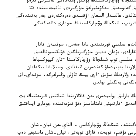
 شىڭجاڭ وۆچاركاسىنىڭ بۇكىل ولكەدەگى نەگىزگى تارالۋ
ايماقتارىن ارالاپ، 109 داراباسقا جوعارى ساپالى تولىق گەنومدىق سەكۆەنيرلەۋ جۇرگىزدى. ناتيجەسىندە 25
قتالدى. عالىمدار الىنعان اۋقىمدى دەرەكتەردى جەر بەتىندەگى
لىستىرىپ، شىڭجاڭ وۆچاركاسىنىڭ جوعارى دالدىكتەگى
ات» عىلىمي قورىتىندى عانا ەمەس، سونىمەن قاتار
اتقارادى. بۇعان دەيىن جۇرگىزىلگەن فۋنكتسيونالدىق
، عىلىمي توپ شىڭجاڭ وۆچاركاسىنا ءتان گيپوكسياعا
ارىنا بەيىمدەلۋ گەندەرىن انىقتادى. وسىلايشا مىڭداعان
ندە ولاردىڭ سۋىق ءارى بيىك تاۋلى وڭىرلەرگە، سونداي-اق
لگەنى بەلگىلى بولدى.
بارلىق بولىمدەرى مەن قالالارىندا شتاتتىق قىزمەتتىك يت
امدىق ءتارتىپتى قامتاماسىز ەتۋ قىزمەتىندە جوعارى ايماقتىق
رەگىنشە، شىڭجاڭ وۆچاركاسى - التاي مەن تيان-شان
بايىرعى تۇقىم، توبەت، قازاق توبەتى، تيان-شان ماستيفى دەپ