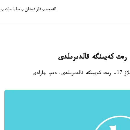
الەمدە
قازاقستان
ساياسات
ت
استانا. قازاقپارات - ليۆانداعى پرەزيدەنتتىك سايلاۋ 17- رەت كەيىنگە قالدىرىلدى، دەپ جازادى