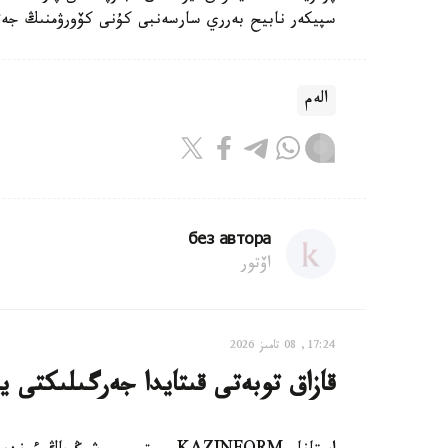
سپيكەر نابيح بەرري سارسەنبى كۇنى كۆورۋمنىڭ جەتىسپەۋشىلىگىنە ب
الەم
без автора
اۆتور
17:24, 08 تامىز 2026
قازاق توبەتى قىتايدا جەرگىلىكتى ي