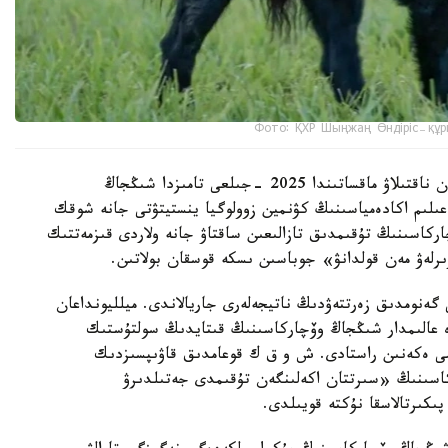
Фото: ҚХР Шыңжаң Өндіріс-құр
شىڭجاڭ وۆچاركاسىنىڭ شىعۋ تەگىن عىلىمي تۇرعىدان ناقتىلاۋ ماقساتىندا 2025 -جىلعى تامىزدا شىڭجاڭ
لىم اكادەمياسىنىڭ كۋنمين زوولوگيا ينستيتۋتى جانە شوقك
ركاسىنىڭ تۇقىمدىق تازالىعىن ساقتاۋ جانە ولاردى قىزمەتتىك
ىرلەۋ مەن قولدانۋ» جوباسىن ىسكە قوسقان بولاتىن.
 گەنومدىق زەرتتەۋدىڭ ناتيجەلەرى جاريالاندى. ميلليونداعان
دە عالىمدار شىڭجاڭ وۆچاركاسىنىڭ قىتايدىڭ سولتۇستىك
ىمى ەكەنىن راستادى. ش و ق ك قوعامدىق قاۋىپسىزدىك
كاسىنىڭ «سىرتتان اكەلىنگەن تۇقىمدى جەتىلدىرۋ
پىكىرتالاسقا نۇكتە قويىلدى.