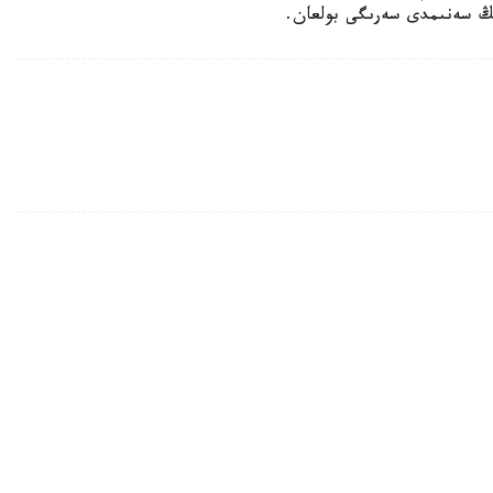
دىڭ سەنىمدى سەرىگى بولعان.
نە قاۋىپ ءتوندىردى
نىڭ كوتەرىلۋى ماتچا وندىرىسىنە قاجەتتى شاي جاپىراعىنىڭ