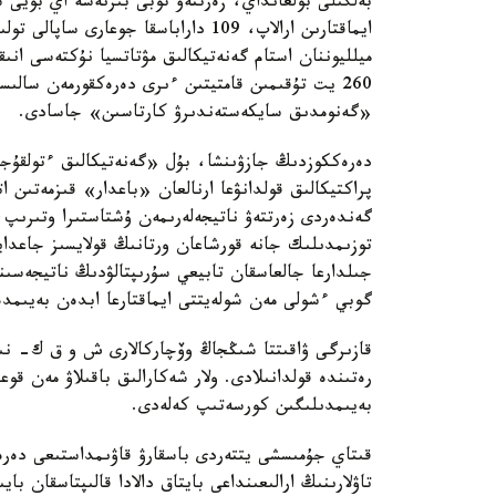
بەلگىلى بولعانداي، زەرتتەۋ توبى بىرنەشە اي بويى
ميلليوننان استام گەنەتيكالىق مۋتاتسيا نۇكتەسى انى
260 يت تۇقىمىن قامتيتىن ءىرى دەرەكقورمەن سا
«گەنومدىق سايكەستەندىرۋ كارتاسىن» جاسادى.
دەرەككوزدىڭ جازۋىنشا، بۇل «گەنەتيكالىق ءتولقۇج
پراكتيكالىق قولدانۋعا ارنالعان «باعدار» قىزمەتىن 
گەندەردى زەرتتەۋ ناتيجەلەرىمەن ۇشتاستىرا وتىرىپ
توزىمدىلىك جانە قورشاعان ورتانىڭ قولايسىز جاعدايل
جىلدارعا جالعاسقان تابيعي سۇرىپتالۋدىڭ ناتيجەسى
گوبي ءشولى مەن شولەيتتى ايماقتارعا ابدەن بەيىمدە
قازىرگى ۋاقىتتا شىڭجاڭ وۆچاركالارى ش و ق ك- نىڭ 
رەتىندە قولدانىلادى. ولار شەكارالىق باقىلاۋ مەن قوع
بەيىمدىلىگىن كورسەتىپ كەلەدى.
قىتاي جۇمىسشى يتتەردى باسقارۋ قاۋىمداستىعى دە
تاۋلارىنىڭ ارالىعىنداعى بايتاق دالادا قالىپتاسقان 