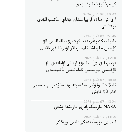
كيبەرشابۋىلعا ۇشىرادى
10:42, 08 تامىز 2026
ا ق ش ساۋد ارابياسىنان مۇناي ساتىپ الۋدى
توقتاتتى
22:46, 07 تامىز 2026
دانيا مەكتەپتەرىندە كوشىرۋدىڭ الدىن الۋ
ءۇشىن جازباشا تاپسىرمالار اۋىزشا قورعالادى
17:08, 07 تامىز 2026
ترامپ ا ق ش-تا تۋۋ ارقىلى ازاماتتىق الۋ
قۇقىعىن جويعىسى كەلەتىنىن مالىمدەدى
16:30, 07 تامىز 2026
تايلاندتا وقۋشى مەكتەپتە وق جاۋدىرىپ، جەتى
ادام قازا تاپتى
13:24, 07 تامىز 2026
NASA عارىشكەرلەرى عارىشقا ۇشتى
11:25, 07 تامىز 2026
ا ق ش مۋزەيىندەگى التىن ۇزەڭگى