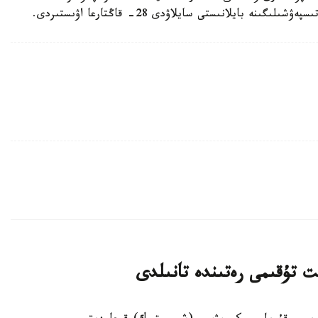
ايلانىستى سايلاۋدى 28- قاڭتارعا اۋىستىردى.
ت تۇقىمى رەتىندە تانىلدى