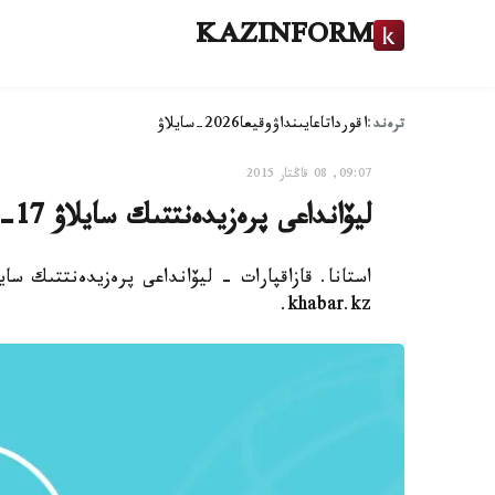
KAZINFORM
ترەند:
اقوردا
تاعايىنداۋ
وقيعا
2026-سايلاۋ
09:07, 08 قاڭتار 2015
ليۆانداعى پرەزيدەنتتىك سايلاۋ 17- رەت كەيىنگە قالدىرىلدى
khabar.kz.