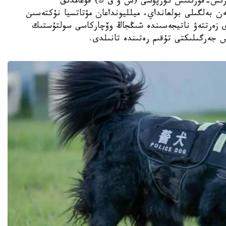
ىڭجاڭ ءوندىرىس-قۇرىلىس كورپۋسى (ش و ق ك) قوعامدىق
ەن بەلگىلى بولعانداي، ميلليونداعان مۋتاتسيا نۇكتەسىن
دى زەرتتەۋ ناتيجەسىندە شىڭجاڭ وۆچاركاسى سولتۇستىك
س جەرگىلىكتى تۇقىم رەتىندە تانىلدى.