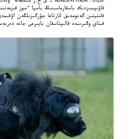
استانا. KAZINFORM – ق ح ر ش
قاۋىپسىزدىك باسقارماسىنىڭ باسپا ءسوز قىزمەتىن
قامتيتىن گەنومدىق كارتاعا جۇرگىزىلگەن اۋقىم
قىتاي وڭىرىندە قالىپتاسقان بايىرعى جانە دەربە