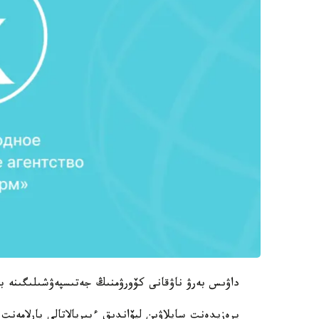
داۋىس بەرۋ ناۋقانى كۆورۋمنىڭ جەتىسپەۋشىلىگىنە با