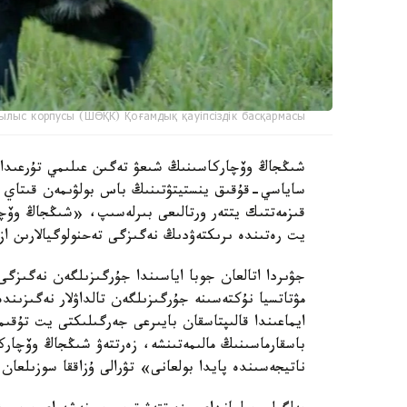
ылыс корпусы (ШӨҚК) Қоғамдық қауіпсіздік басқармасы
ساياسي-قۇقىق ينستيتۋتىنىڭ باس بولۋىمەن قىتاي عى
قىزمەتتىك يتتەر ورتالىعى بىرلەسىپ، «شىڭجاڭ وۆچا
يت رەتىندە ىرىكتەۋدىڭ نەگىزگى تەحنولوگيالارىن از
جۋىردا اتالعان جوبا اياسىندا جۇرگىزىلگەن نەگىزگى
مۋتاتسيا نۇكتەسىنە جۇرگىزىلگەن تالداۋلار نەگىزىن
ايماعىندا قالىپتاسقان بايىرعى جەرگىلىكتى يت تۇق
باسقارماسىنىڭ مالىمەتىنشە، زەرتتەۋ شىڭجاڭ وۆچار
ناتيجەسىندە پايدا بولعانى» تۋرالى ۇزاققا سوزىلعان 