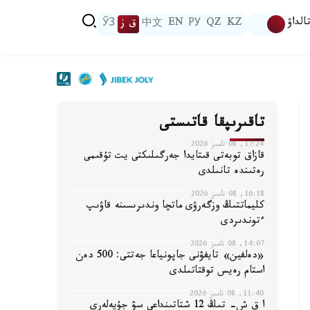
الداۋ
KZ
QZ
РУ
EN
中文
ق ز
ЎЗ
تاقىرىپقا قاتىستى
17:24, 08 تامىز 2026
قازاق توبەتى قىتايدا جەرگىلىكتى يت تۇقىمى
رەتىندە تانىلدى
16:18, 08 تامىز 2026
كليماتتىڭ وزگەرۋى ماتچا وندىرىسىنە قاۋىپ
ءتوندىردى
14:07, 08 تامىز 2026
«دەلفين» تايفۋنى جاپونياعا جەتتى: 500 دەن
استام رەيس توقتاتىلدى
11:40, 08 تامىز 2026
ا ق ش- تىڭ 12 شتاتىنداعى سۋ جۇيەلەرى