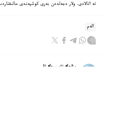
تە اتالادى. ولار ەجەلدەن بەرى كوشپەندى حالىقتار
الەم
ريزابەك نۇسىپبەك ۇلى
اۆتور
16:18, 08 تامىز 2026
كليماتتىڭ وزگەرۋى ماتچا وندىرىسى
استانا.قازاقپارات - جاپونيادا اۋا تەمپەراتۋراسى