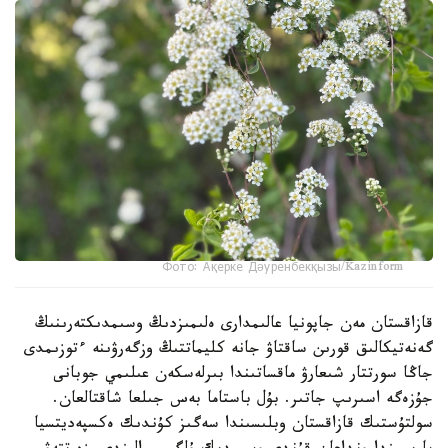
Фото: Ақерке Дәуренбекқызы/Kazinform
قازاقستان مەن جاپونيا عالىمدارى ەلىمىزدىڭ وسىمدىكتەرىنىڭ
گەنەتيكالىق قورىن ساقتاۋ جانە كليماتتىڭ وزگەرۋىنە ءتوزىمدى
جاڭا سورتتار شىعارۋ ماقساتىندا بىرلەسكەن عىلىمي جوبانى
جۇزەگە اسىرىپ جاتىر. بۇل باستاما بەس جىلعا شاقتالعان.
سولتۇستىك قازاقستان وبلىسىندا سەگىز كۇندىك ەكسپەديتسيا