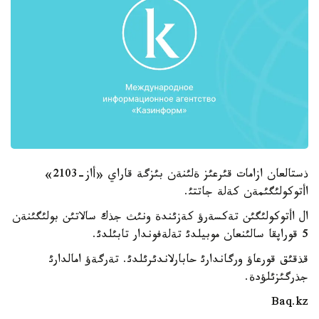
ذستالعان ازامات قئرعئز ةلئنةن بئزگة قاراي «أاز-2103»
اأتوكولئگئمةن كةلة جاتتئ.
ال اأتوكولئگئن تةكسةرؤ كةزئندة ونئث جذك سالاتئن بولئگئنةن
5 قوراپقا سالئنعان موبيلدئ تةلةفوندار تابئلدئ.
قذقئق قورعاؤ ورگاندارئ حابارلاندئرئلدئ. تةرگةؤ امالدارئ
جذرگئزئلؤدة.
Baq.kz