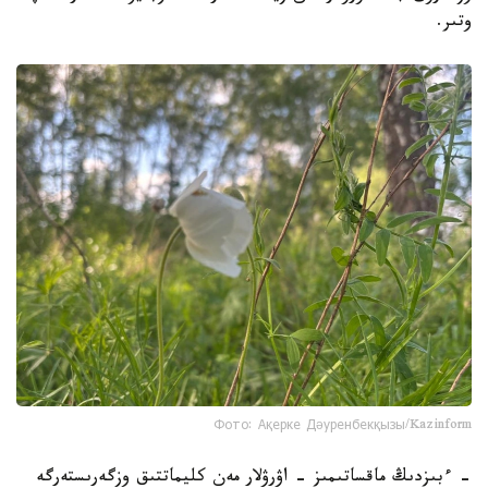
وتىر.
Фото: Ақерке Дәуренбекқызы/Kazinform
- ءبىزدىڭ ماقساتىمىز - اۋرۋلار مەن كليماتتىق وزگەرىستەرگە