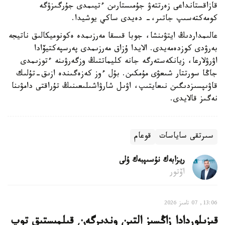
قازاقستانداعى زەرتتەۋ جۇمىستارىن ءتيىمدى جۇرگىزۋگە
كومەكتەسىپ جاتىر،- دەيدى ساكي يوشيدا.
عالىمداردىڭ ايتۋىنشا، جوبا قىسقا مەرزىمدە ەكونوميكالىق ناتيجە
بەرۋدى كوزدەمەيدى. الايدا ۇزاق مەرزىمدى پەرسپەكتيۆادا
اۋرۋلارعا، زيانكەستەرگە جانە كليماتتىڭ وزگەرۋىنە ءتوزىمدى
جاڭا سورتتار شىعۋى مۇمكىن. بۇل ءوز كەزەگىندە ازىق-تۇلىك
قاۋىپسىزدىگىن نىعايتىپ، اۋىل شارۋاشىلىعىنىڭ تۇراقتى دامۋىنا
نەگىز قالايدى.
سىرتقى ساياسات
قوعام
ريزابەك نۇسىپبەك ۇلى
اۆتور
13:06, 07 تامىز 2026
قىزىلوردادا زاڭسىز التىن وندىرگەن قىلمىستىق توپ