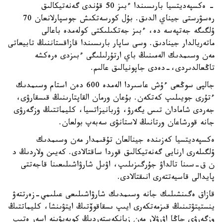
- ەكسپەديتسيا بارىسىندا ءبىز 50 قۇندى گەنەتيكالىق
رەسۋرستى جيناي الدىق. بۇل كورسەتكىش جوسپارلانعان 70
ۇلگىگە جەتپەسە دە، ءبىز جەتكىلىكتى كولەمدە باعالى
ماتەريالدار جينادىق. وسى ساپار بارىسىندا قازاقستاننىڭ تابيعاتى
مەن وسىمدىك الەمىنىڭ باي ارتۇرلىلىگى ءبىزدى ەرەكشە
تاڭعالدىردى،-دەدى جاپونيالىق عالىم.
جالپى سوڭعى ءۇش عاسىردا الەمدە 600 دەن استام وسىمدىك
ءتۇرى جويىلىپ كەتكەن. بۇعان ورمان القاپتارىنىڭ قىسقارۋى،
جەردى شامادان تىس يگەرۋ، ۋربانيزاتسيا، كليماتتىڭ وزگەرۋى
جانە قورشاعان ورتانىڭ لاستانۋى سەبەپ بولعان.
ەكسپەديتسيا كەزىندە جينالعان تۇقىمدار مەن وسىمدىك
ۇلگىلەرى ارنايى گەنەتيكالىق قوردا ساقتالادى. كەيىن ولاردىڭ د
ن ق-سىنا تالداۋ جۇرگىزىلىپ، اۋىل شارۋاشىلىعىنا قاجەتتى
پايدالى قاسيەتتەرى انىقتالادى.
قازاق ەگىنشىلىك جانە وسىمدىك شارۋاشىلىعى عىلىمي-زەرتتەۋ
ينستيتۋتىنىڭ قىزمەتكەرى ايىپ ىسقاقوۆتىڭ ايتۋىنشا، كليماتتىڭ
وزگەرۋى جاڭا اۋرۋلار مەن زيانكەستەردىڭ كوبەيۋىنە اسەر ەتىپ