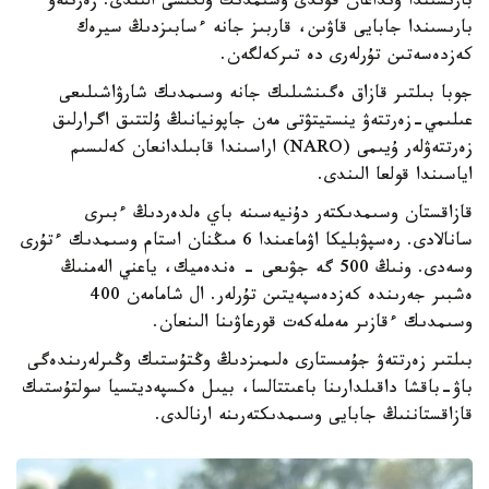
بارىسىندا ونداعان قۇندى وسىمدىك ۇلگىسى الىندى. زەرتتەۋ
بارىسىندا جابايى قاۋىن، قاربىز جانە ءسابىزدىڭ سيرەك
كەزدەسەتىن تۇرلەرى دە تىركەلگەن.
جوبا بىلتىر قازاق ەگىنشىلىك جانە وسىمدىك شارۋاشىلىعى
عىلىمي-زەرتتەۋ ينستيتۋتى مەن جاپونيانىڭ ۇلتتىق اگرارلىق
زەرتتەۋلەر ۇيىمى (NARO) اراسىندا قابىلدانعان كەلىسىم
اياسىندا قولعا الىندى.
قازاقستان وسىمدىكتەر دۇنيەسىنە باي ەلدەردىڭ ءبىرى
سانالادى. رەسپۋبليكا اۋماعىندا 6 مىڭنان استام وسىمدىك ءتۇرى
وسەدى. ونىڭ 500 گە جۋىعى - ەندەميك، ياعني الەمنىڭ
ەشبىر جەرىندە كەزدەسپەيتىن تۇرلەر. ال شامامەن 400
وسىمدىك ءقازىر مەملەكەت قورعاۋىنا الىنعان.
بىلتىر زەرتتەۋ جۇمىستارى ەلىمىزدىڭ وڭتۇستىك وڭىرلەرىندەگى
باۋ-باقشا داقىلدارىنا باعىتتالسا، بيىل ەكسپەديتسيا سولتۇستىك
قازاقستاننىڭ جابايى وسىمدىكتەرىنە ارنالدى.