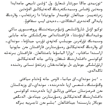
ءتوزىمدى جاڭا سورتتار شىعارۋ. ول ءۇشىن تابيعي جاعدايدا
وسەتىن ۇقساس وسىمدىكتەردىڭ گەنەتيكالىق الەۋەتىن
زەرتتەيمىز. جينالعان تۇقىمدار جاپونيادا دا زەرتتەلىپ، ولاردىڭ
پايدالى گەندەرى انىقتالادى،-دەيدى ايىپ ىسقاقوۆ.
توكيو اۋىل شارۋاشىلىعى ۋنيۆەرسيتەتىنىڭ پروفەسسورى ساكي
يوشيدانىڭ ايتۋىنشا، قازاقستانداعى جەرگىلىكتى جانە جابايى
وسىمدىك تۇرلەرىن جويىلىپ كەتپەي تۇرىپ جيناۋعا، سونداي-
اق ولاردىڭ گەنەتيكالىق رەسۋرستارىن قازاقستان مەن جاپونيا
اراسىندا ساقتاپ، ءوزارا الماسۋعا باعىتتالعان. قازاقستان بىرنەشە
كوكونىس داقىلدارىنىڭ شىققان وتانى جانە گەنەتيكالىق
ارتۇرلىلىگى جوعارى ەل بولعاندىقتان زەرتتەۋ نىسانى رەتىندە
تاڭدالدى.
- ءبىز سونداي-اق ميانما، لاوس جانە ۆەتنام سياقتى
وڭتۇستىك-شىعىس ازيا ەلدەرىندە، سونداي-اق وزبەكستان
مەن قىرعىزستان سياقتى ورتالىق ازيا ەلدەرىندە كوكونىس
داقىلدارىنىڭ گەنەتيكالىق رەسۋرستارىن جينادىق. الدىڭعى
جوبالار بارىسىندا جيناقتالعان ءبىلىم مەن تاجىريبە بىزگە