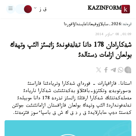
KAZINFORM
ق ز
ترەند:
2026-سايلاۋ
وقيعا
تاعايىنداۋ
اقوردا
01:09, 08 ءساۋىر 2014
شةكارادان 178 دانا تةلةفوندئ زاثسئز الئپ وتپةك
بولعان ازامات ذستالدئ
استانا. قازاقپارات - قورداي شةكارا وتريادئنا قاراستئ
«سورتوبة» وتكئزؤ-باقئلاؤ بةكةتئنئث شةكارا ناريادئ
مةملةكةتتئك شةكارا ارقئلئ زاثسئز تذردة 178 دانا موبيلدئ
تةلةفونداردئ الئپ وتپةك بولعان قازاقستان ازاماتئنئث جولئن
كةستئ دةپ حابارلايدئ ق ر ذ ق ك ش ق باسپاءسوز قئزمةتئ.