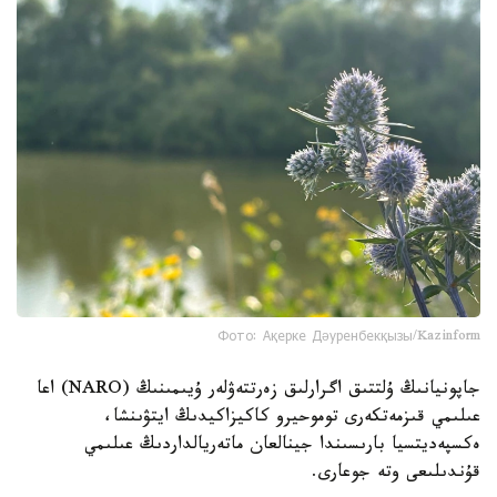
Фото: Ақерке Дәуренбекқызы/Kazinform
جاپونيانىڭ ۇلتتىق اگرارلىق زەرتتەۋلەر ۇيىمىنىڭ (NARO) اعا
عىلىمي قىزمەتكەرى توموحيرو كاكيزاكيدىڭ ايتۋىنشا،
ەكسپەديتسيا بارىسىندا جينالعان ماتەريالداردىڭ عىلىمي
قۇندىلىعى وتە جوعارى.