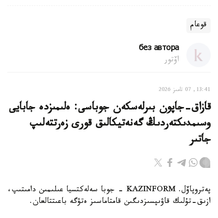
قوعام
без автора
اۆتور
13:41, 07 تامىز 2026
قازاق-جاپون بىرلەسكەن جوباسى: ەلىمىزدە جابايى
وسىمدىكتەردىڭ گەنەتيكالىق قورى زەرتتەلىپ
جاتىر
پەتروپاۆل. KAZINFORM - جوبا سەلەكتسيا عىلىمىن دامىتىپ،
ازىق-تۇلىك قاۋىپسىزدىگىن قامتاماسىز ەتۋگە باعىتتالعان.