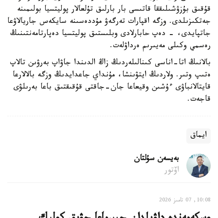
قۇقىق بۇزۋشىلىققا قاتىسى بار بارلىق تۇلعالار پوليتسيا بولىمىنە
جەتكىزىلدى. وزگە اقپارات تەرگەۋ مۇددەسىنە سايكەس جاريالاۋعا
جاتپايدى، - دەپ حابارلادى وبلىستىق پوليتسيا دەپارتامەنتىنىڭ
رەسمي وكىلى مەيىرىم ەرداۋلەت.
بالانىڭ اتا-اناسى كىنالىلەردىڭ زاڭ الدىندا جاۋاپ بەرۋىن تالاپ
ەتىپ وتىر. ولاردىڭ ايتۋىنشا، مۇنداي جاعدايدىڭ وزگە بالالارعا
قايتالانباۋى ءۇشىن وقيعاعا جان-جاقتى قۇقىقتىق باعا بەرىلۋى
قاجەت.
ايماق
بەيسەن سۇلتان
اۆتور
10:08, 07 تامىز 2026