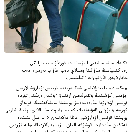
ەڭبەك جانە حالىقتى الەۋمەتتىك قورعاۋ مينيسترلىگى
رەداكتسيانىڭ ساۋالىنا وسىلاي دەپ جاۋاپ بەردى، دەپ
حابارلايدى قازاقپارات ءتىلشىسى.
«ەڭبەك» باعدارلاماسى شەڭبەرىندە قونىس اۋدارۋشىلارمەن
جۇمىس كۇشىنىڭ ۇتقىرلىعىن ارتتىرۋ ءۇشىن ەرىكتى تۇردە
قونىس اۋدارۋعا جاردەمدەسۋ بويىنشا مەملەكەتتىك قولداۋ
كورسەتۋ تۋرالى الەۋمەتتىك كەلىسىمشارت جاسالادى. ونىڭ شارتى
بويىنشا قونىس اۋدارۋشى جاڭا مەكەننەن 5 -جىل ىشىندە
كەتكەن جاعدايدا كوشۋگە العان سۋبسيديالاردىڭ جانە تۇرعىن