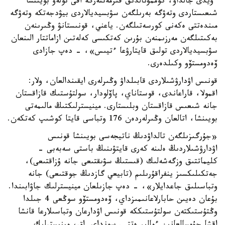
ءۇيدى جالداۋ، كوممۋنالدىق قىزمەتتەرگە اقى تولەۋ بويىنشا
شىعىستاردى وتەۋگە بەرىلگەن سۋبسيديالاردى بيۋدجەتكە وتەۋگە
مىندەتتى ەكەنى كورسەتىلگەن. ياعني، قونىستانۋ وڭىرىنەن
بەكىتىلگەن مەرزىمنەن بۇرىن كەتكىسى كەلەتىن ازاماتتار الىنعان
سۋبسيديالاردى تولىق قايتارۋعا ءتيىس»، - دەپ جازادى
ۆەدومستۆو وكىلدەرى.
قونىس اۋدارۋشىلاردى قابىلداۋ وڭىرلەرى ايقىندالعان، ولار:
اقمولا، قاراعاندى، قوستاناي، پاۆلودار، سولتۇستىك قازاقستان
جانە شىعىس قازاقستان وبلىستارى. مينيسترلىكتىڭ مالىمەتى
بويىنشا، اتالعان وڭىرلەردەن 176 وتباسى قايتا كوشىپ كەتكەن.
«جۇرگىزىلگەن تالداۋدىڭ ناتيجەسى بويىنشا قونىس
اۋدارۋشىلاردىڭ ەلىنە كەرى قايتۋىنىڭ باستى سەبەبى -
كليماتتىق وزگەشەلىك (قىستىڭ سۋىقتىعى جانە ۇزاقتىعى)،
جەتكىلىكسىز ينفراقۇرىلىم (تابيعي گازدىڭ جوقتىعى) جانە
وتباسىلىق جاعدايلار»، - دەپ جازىلعان مينيسترلىك جاۋابىندا.
بۇعان دەيىن حابارلاعانىمىزداي، ۆەدومستۆو سوڭعى 4 جىلدا
وڭتۇستىكتەن سولتۇستىككە قونىس اۋدارعان وتباسىلارعا قانشا