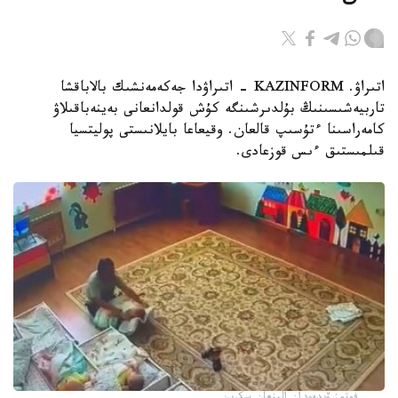
اتىراۋ. KAZINFORM - اتىراۋدا جەكەمەنشىك بالاباقشا
تاربيەشىسىنىڭ بۇلدىرشىنگە كۇش قولدانعانى بەينەباقىلاۋ
كامەراسىنا ءتۇسىپ قالعان. وقيعاعا بايلانىستى پوليتسيا
قىلمىستىق ءىس قوزعادى.