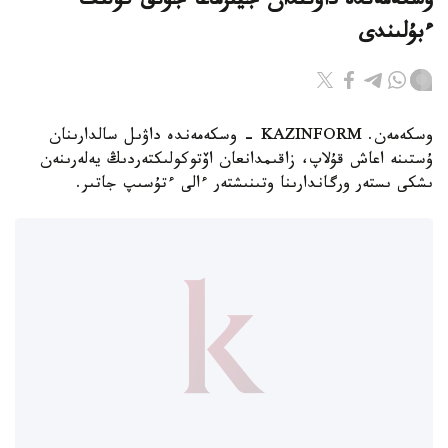
وسكەمەندە داۋىلدان جيىرماعا جۋىق كولىك
ءبۇلىندى
وسكەمەن. KAZINFORM - وسكەمەندە داۋىل سالدارىنان
ۇستىنە اعاش قۇلاپ، زاقىمدانعان اۆتوكولىكتەردىڭ يەلەرىنەن
ىشكى ىستەر ورگاندارىنا وتىنىشتەر ءالى ءتۇسىپ جاتىر.