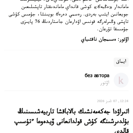
اقشا جۇمسالعانىن ءمالىم ەتتى. سونداي-اق، مينيسترلىك
ماماندار «ەڭبەك» كوشى قانداي ماماندىقتار تاپشىلىعىن
جويعانىن ايتىپ بەردى. رەسمي دەرەك بويىنشا، جۇمىس كۇشى
تاپشى وڭىرلەرگە قونىس اۋدارعان جاستاردىڭ 76 پايىزى
جۇمىسقا تۇرعان.
اۆتور: ەسىمجان ناقتىباي
ايماق
без автора
اۆتور
12:24, 07 تامىز 2026
اتىراۋدا جەكەمەنشىك بالاباقشا تاربيەشىسىنىڭ
بۇلدىرشىنگە كۇش قولدانعانى ۆيدەوعا ءتۇسىپ
قالدى