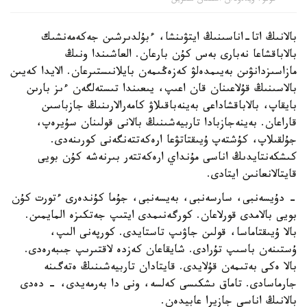
فوتو: ۆيدەودان الىنعان سكرين
بالانىڭ اتا-اناسىنىڭ ايتۋىنشا، ءبۇلدىرشىن جەكەمەنشىك
بالاباقشاعا نەبارى بەس كۇن بارعان. العاشىندا ونىڭ
مازاسىزدانۋىن بەيىمدەلۋ كەزەڭىمەن بايلانىستىرعان. الايدا كەيىن
بالاسىنىڭ قۇلاعىنان قان اعىپ، يىعىندا تىستەلگەن ءىز بارىن
بايقاپ، بالاباقشاداعى بەينەباقىلاۋ كامەرالارىنىڭ جازباسىن
قاراعان. بەينەجازبادا تاربيەشىنىڭ بالانى قولىنان سۇيرەپ،
جۇلقىلاپ، كۇشتەپ ۇيىقتاتۋعا ارەكەتتەنگەنى كورىنەدى.
كىشكەنتايدىڭ اناسى مۇنداي ارەكەتتەر بىرنەشە كۇن بويى
قايتالانعانىن ايتادى.
- دۇيسەنبى، سارسەنبى، بەيسەنبى، جۇما كۇندەرى ءتورت كۇن
بويى بالامدى قورلاعان. كورگەنىمدى ايتىپ جەتكىزە المايمىن.
بالا ۇيىقتاماسا، قولىن جاۋىپ تاستايدى. كورپەنى الىپ،
ۇستىنەن باسىپ تۇرادى. شايقاعان كەزدە لاقتىرىپ جىبەرەدى.
بالا ەكى بەتىمەن قۇلايدى. قايتادان تاربيەشىنىڭ ەتەگىنە
جارماسادى. تاماق ىشكىسى كەلسە، ونى دا بەرمەيدى، - دەدى
بالانىڭ اناسى جازيرا عابيدەن.