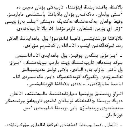
بالانىڭ جاقىندارىنىڭ ايتۋىنشا، تاربيەشى بۇعان دەيىن دە
ءىستى بولعان. دەگەنمەن بۇدان بالاباقشا باسشىلىعى حابارسىز.
وقيعا بولعان جەكەمەنشىك مەكتەپكە دەيىنگى ءبىلىم بەرۋ ۇيىمى
ءۇش اي بۇرىن اشىلعان. قازىر مۇندا 24 بالا تاربيەلەنەدى.
بالاباقشا قۇرىلتايشىسى ناعيما امانقوسوۆا بۇل جاعدايدىڭ العاش
رەت تىركەلگەنىن ايتىپ، اتا-انادان كەشىرىم سۇرادى.
- ءبىز مۇنى بىلگەن جوقپىز. بۇل جاعدايدى اتا-اناسىمەن
بىرگە بىلدىك. تاربيەشىنىڭ ۇيىنە بارىپ سويلەستىك، ءبىراق
ول ناقتى جاۋاپ بەرە المادى. بالانى تولىق مەديتسينالىق
تەكسەرۋدەن وتكىزۋگە كومەكتەسۋگە دايىن ەكەنىمىزدى اتا-
اناسىنا حابارلادىق، - دەدى بالاباقشا قۇرىلتايشىسى.
اتىراۋ وبلىستىق پوليتسيا دەپارتامەنتىنىڭ مالىمەتىنشە، اتالعان
دەرەك بويىنشا «كامەلەتكە تولماعان ادامدى تاربيەلەۋ جونىندەگى
مىندەتتەردى ورىنداماۋ» بابى بويىنشا قىلمىستىق ءىس
قوزعالعان.
- اتالعان وقيعا بويىنشا كەشەندى تەرگەۋ امالدارى جۇرگىزىلۋدە.