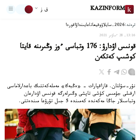
KAZINFORM
ق ز
ترەند:
2026-سايلاۋ
وقيعا
تاعايىنداۋ
اقوردا
13:16, 28 ءساۋىر 2021
قونىس اۋدارۋ: 176 وتباسى ءوز وڭىرىنە قايتا
كوشىپ كەتكەن
نۇر-سۇلتان. قازاقپارات - «ەڭبەك» مەملەكەتتىك باعدارلاماسى
ارقىلى جۇمىس كۇشى تاپشى وڭىرلەرگە قونىس اۋدارعان
وتباسىلار جاڭا مەكەندە كەمىندە 5 جىل تۇرۋعا مىندەتتى.