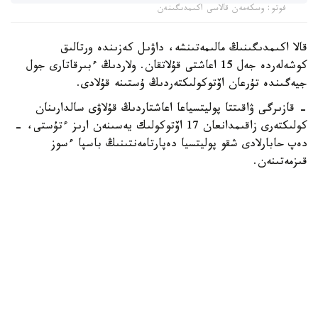
فوتو: وسكەمەن قالاسى اكىمدىگىنەن
قالا اكىمدىگىنىڭ مالىمەتىنشە، داۋىل كەزىندە ورتالىق
كوشەلەردە جەل 15 اعاشتى قۇلاتقان. ولاردىڭ ءبىرقاتارى جول
جيەگىندە تۇرعان اۆتوكولىكتەردىڭ ۇستىنە قۇلادى.
- قازىرگى ۋاقىتتا پوليتسياعا اعاشتاردىڭ قۇلاۋى سالدارىنان
كولىكتەرى زاقىمدانعان 17 اۆتوكولىك يەسىنەن ارىز ءتۇستى، -
دەپ حابارلادى شقو پوليتسيا دەپارتامەنتىنىڭ باسپا ءسوز
قىزمەتىنەن.
پوليتسياعا ءالى بارلىق زارداپ شەككەن كولىك يەلەرى جۇگىنىپ
ۇلگەرمەگەن بولۋى دا مۇمكىن.