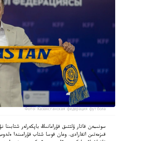
Фото: Казахстанская федерация футбола
سونىمەن قاتار ۇلتتىق قۇرامانىڭ باپكەرلەر شتابىنا
قىزمەتىن اتقارادى. وعان قوسا شتاب قۇرامىندا ەل