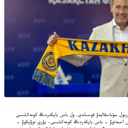
 نۇربول جۇماسقاليەۆ قوسىلدى. ول باس باپكەردىڭ كومەكشىسى
دوس احمەتوۆ - باس باپكەردىڭ كومەكشىسى، يۋري نوۆيكوۆ -