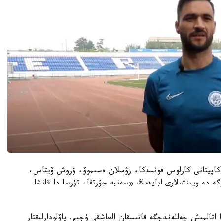
رى كاپيتانى كارلوس فونسەكا، رۋسلان ەسىموۆ، ۋروش ۆيتاس،
ە دە ويىنشىلارى ابايدىڭ «سەنبە جۇرتقا، تۇرسا دا قانشا
ىندا اتالمىش چەللەندجگە قاتىسقان العاشقى ۇجىم. پاۆلودارلىقتار