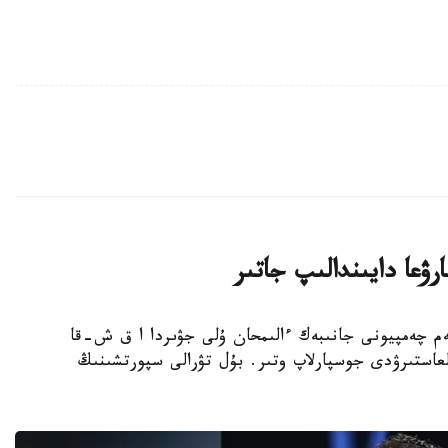
ۋعا دايىندالىپ جاتىر
بوكسشى، الەم چەمپيونى جانىبەك ءالىمحان ۇلى جۋىردا ا ق ش-قا
عاستىرۋدى جوسپارلاپ وتىر. بۇل تۋرالى سپورتشىنىڭ