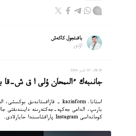
باقىتجول كاكەش
اۆتور
08:55, 07 تامىز 2026
جانىبەك ءالىمحان ۇلى ا ق ش-قا بار
استانا. kazinform - قازاقستاندىق 
بارىپ، الداعى جەكپە-جەكتەرىنە دايىندىقتى جال
كومانداسى Instagram پاراقشاسىندا حابارلادى.