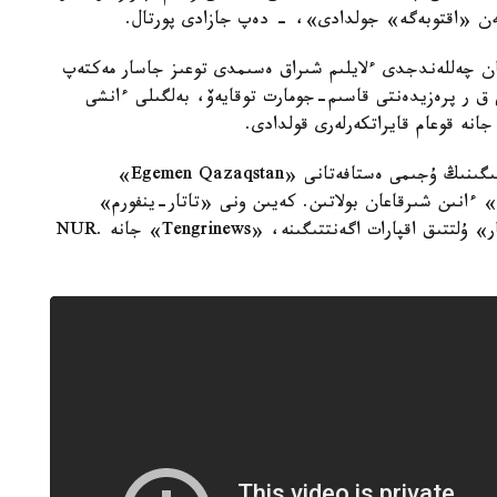
پەن «اقتوبەگە» جولدادى»، - دەپ جازادى پورتال.
دىڭ 175 جىلدىعىنا ارنالعان چەللەندجدى ءلايلىم شىراق ەسىمدى توعىز جاسار مەكتەپ
 ق ر پرەزيدەنتى قاسىم-جومارت توقايەۆ، بەلگىلى ءانشى
انە قوعام قايراتكەرلەرى قولدادى.
سونداي-اق «قازاقپارات» حالىقارالىق اقپارات اگەنتتىگىنىڭ ۇجىمى ەستافەتانى «Egemen Qazaqstan»
 ءانىن شىرقاعان بولاتىن. كەيىن ونى «تاتار-ينفورم»
اقپارات اگەنتتىگىنە، قىرعىز رەسپۋبليكاسىنىڭ «كابار» ۇلتتىق اقپارات اگەنتتىگىنە، «Tengrinews» جانە NUR.