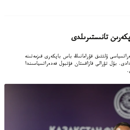
پكەرىن تانىستىرىلدى
 فۋتبول فەدەراتسياسى ۇلتتىق قۇرامانىڭ باس باپكەرى قىزمەتىنە
دى. بۇل تۋرالى قازاقستان فۋتبول فەدەراتسياسىندا
.