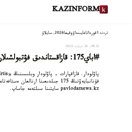
KAZINFORM
ترەند:
اقوردا
تاعايىنداۋ
وقيعا
2026-سايلاۋ
08:33, 26 شىلدە 2019
#اباي175: قازاقستاندىق فۋتبولشىلار ابايدىڭ ولەڭىن وقىدى
قۇنانبايەۆتىڭ 175 جىلدىعىنا ارنالعان
pavlodarnews.kz سايتىنا سىلتەمە جاساپ.