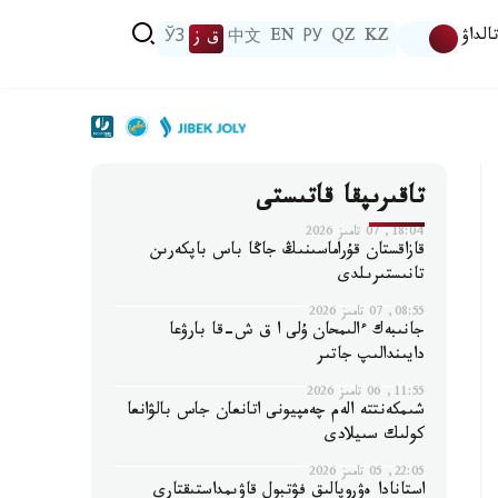
الداۋ
KZ
QZ
РУ
EN
中文
ق ز
ЎЗ
تاقىرىپقا قاتىستى
18:04, 07 تامىز 2026
قازاقستان قۇراماسىنىڭ جاڭا باس باپكەرىن
تانىستىرىلدى
08:55, 07 تامىز 2026
جانىبەك ءالىمحان ۇلى ا ق ش-قا بارۋعا
دايىندالىپ جاتىر
11:55, 06 تامىز 2026
شىمكەنتتە الەم چەمپيونى اتانعان جاس بالۋانعا
كولىك سىيلادى
22:05, 05 تامىز 2026
استانادا ەۋروپالىق فۋتبول قاۋىمداستىقتارى