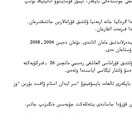
ىعى جونىندەگى باپكەر، تيمۋر قۇسايىنوۆ اناليتيك بولىپ
گرەكيا جانە ارمەنيا ۇلتتىق قۇرامالارىن جاتتىقتىرعان.
ا قىزمەت اتقارعان.
ول قازاقستان ۇلتتىق قۇراماسىن باسقارعان ەكىنشى نيدەرلاندتىق مامان اتاندى. بۇعان دەيىن 2006-2008
 ۇستاعان ەدى.
دجون ۆانت سحيپ جەتەكشىلىك ەتەتىن قازاقستان ۇلتتىق قۇراماسى العاشقى رەسمي ماتچىن 26 -قىركۇيەكتە
ەسۋ ۇلتتار ليگاسى اياسىندا وتەدى.
اپكەرى تالعات بايسۋفينوۆ ءبىر ايدان استام ۋاقىت بۇرىن ءوز
ن قۇرۋدا جاساندى ينتەللەكت جۇيەسىن ەنگىزىپ جاتىر.