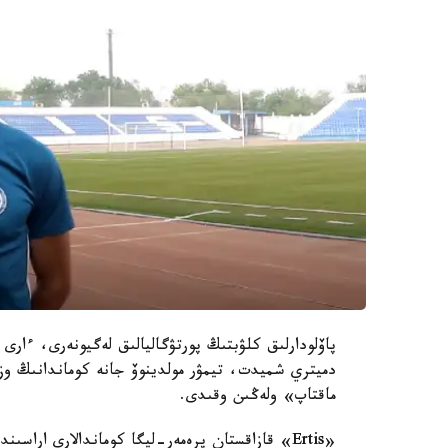
پاۆلودارلىق كلۋبتىڭ پورتۋگاليالىق لەگيونەرى، ءا
دميتري شميدت، تيمۋر مولدينوۆ جانە كوماندانىڭ وزگ
ماقتاپ» ولەڭىن وقىدى.
«Ertis» قازاقستان پرەمەر-ليگا كوماندالارى اراس