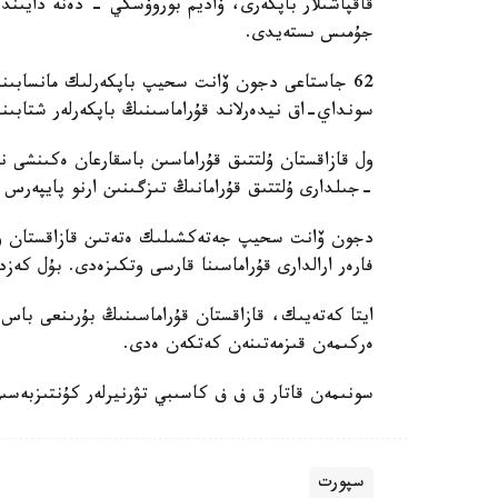
قاقپاشىلار باپكەرى، ۆاديم بوروۆسكي - دەنە دايىند
جۇمىس ىستەيدى.
62 جاستاعى دجون ۆانت سحيپ باپكەرلىك مانسابىندا 
سونداي-اق نيدەرلاند قۇراماسىنىڭ باپكەرلەر شتابىند
-جىلدارى ۇلتتىق قۇرامانىڭ تىزگىنىن ارنو پايپەرس
فارەر ارالدارى قۇراماسىنا قارسى وتكىزەدى. بۇل كەزد
ايتا كەتەيىك، قازاقستان قۇراماسىنىڭ بۇرىنعى باس ب
ەركىمەن قىزمەتىنەن كەتكەن ەدى.
سونىمەن قاتار ق ف ف كاسىبي تۋرنيرلەر كۇنتىزبەسى
سپورت