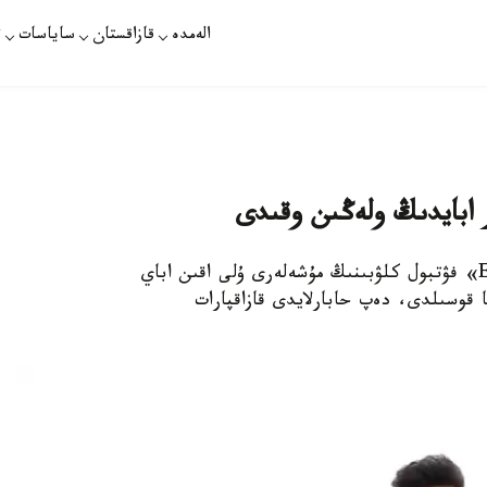
الەمدە
قازاقستان
ساياسات
ت
پاۆلودار. قازاقپارات - پاۆلودار وبلىسىنىڭ «Ertis» فۋتبول كلۋبىنىڭ مۇشەلەرى ۇلى اقىن اباي
 ەستافەتاعا قوسىلدى، دەپ حابارلايدى قازاقپارات