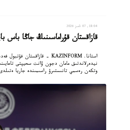
18:04, 07 تامىز 2026
قازاقستان قۇراماسىنىڭ جاڭا باس با
استانا. KAZINFORM - قازاقستان
نيدەرلاندتىق مامان دجون ۆانت سحيپتى تاعايىندا
وتكەن رەسمي تانىستىرۋ راسىمىندە جاريا ەتىلدى