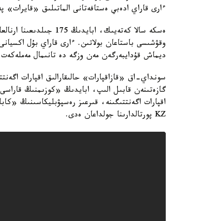
ءارى قاراي ادەبي ەستافەتانى الماتىلىق «قايرات» 
ەسكە سالا كەتەيىك، اباي
وقۋشىسى باستاعان بولاتىن. ءارى قاراي بۇل اكسيانى
ديماش قۇدايبەرگەن مەن وزگە دە تانىمال مەملەكەت ج
گازەتىنەن قابىل الىپ، ابايدىڭ «كوزىمنىڭ قاراسى»
KZ پورتالدارىنا جولداعان ەدى.