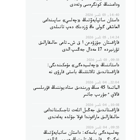
وداعىنىڭ كونگرەسى وتەدى
14:40, 05 تامىز 2026
داستان ساتپايەۆتىڭ «چەلسي» ساپىنداعى
العاشقى گولى ەڭ ۇزدىك دەپ تانىلدى
14:24, 05 تامىز 2026
قازاقستان جۇزۋدەن ا ق ش-تاعى حالىقارالىق
تۋرنيردە 17 مەدال جەڭىپ الدى
09:55, 05 تامىز 2026
داستاننىڭ «چەلسيدەگى» مۇمكىندىگى:
قازاقستاندىق تالانتتىڭ باستى قارۋى نە
22:04, 04 تامىز 2026
الماتىدا 45 مىڭ ورىندىق ستاديوننىڭ قۇرىلىسى
قالاي ءجۇرىپ جاتىر
10:08, 04 تامىز 2026
قازاقستاندىق جەڭىل اتلەت تاجىكستانداعى
حالىقارالىق مارافوندا قولا جۇلدە يەلەندى
09:55, 04 تامىز 2026
چەلسيدەگى باسەكە: داستان ساتبايەۆتىڭ