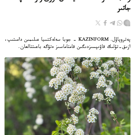
جاتىر
پەتروپاۆل. KAZINFORM - جوبا سەلەكتسيا عىلىمىن دامىتىپ،
ازىق-تۇلىك قاۋىپسىزدىگىن قامتاماسىز ەتۋگە باعىتتالعان.