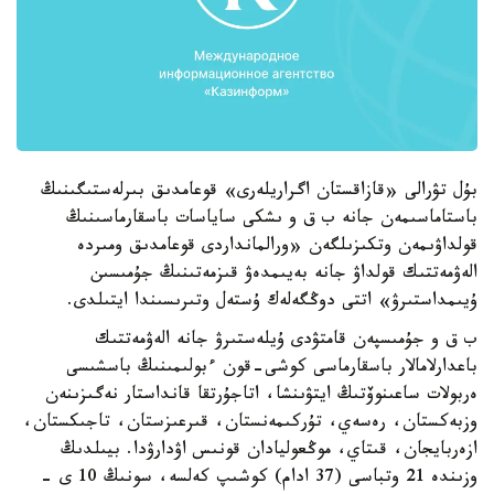
بۇل تۋرالى «قازاقستان اگراريلەرى» قوعامدىق بىرلەستىگىنىڭ
باستاماسىمەن جانە ب ق و ىشكى ساياسات باسقارماسىنىڭ
قولداۋىمەن وتكىزىلگەن «ورالمانداردى قوعامدىق ومىردە
الەۋمەتتىك قولداۋ جانە بەيىمدەۋ قىزمەتىنىڭ جۇمىسىن
ۇيىمداستىرۋ» اتتى دوڭگەلەك ۇستەل وتىرىسىندا ايتىلدى.
ب ق و جۇمىسپەن قامتۋدى ۇيلەستىرۋ جانە الەۋمەتتىك
باعدارلامالار باسقارماسى كوشى-قون ءبولىمىنىڭ باسشىسى
ەربولات ساعىنوۆتىڭ ايتۋىنشا، اتاجۇرتقا قانداستار نەگىزىنەن
وزبەكستان، رەسەي، تۇركىمەنستان، قىرعىزستان، تاجىكستان،
ازەربايجان، قىتاي، موڭعوليادان قونىس اۋدارۋدا. بيىلدىڭ
وزىندە 21 وتباسى (37 ادام) كوشىپ كەلسە، سونىڭ 10 ى -