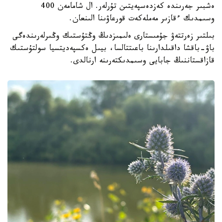
ەشبىر جەرىندە كەزدەسپەيتىن تۇرلەر. ال شامامەن 400
وسىمدىك ءقازىر مەملەكەت قورعاۋىنا الىنعان.
بىلتىر زەرتتەۋ جۇمىستارى ەلىمىزدىڭ وڭتۇستىك وڭىرلەرىندەگى
باۋ-باقشا داقىلدارىنا باعىتتالسا، بيىل ەكسپەديتسيا سولتۇستىك
قازاقستاننىڭ جابايى وسىمدىكتەرىنە ارنالدى.