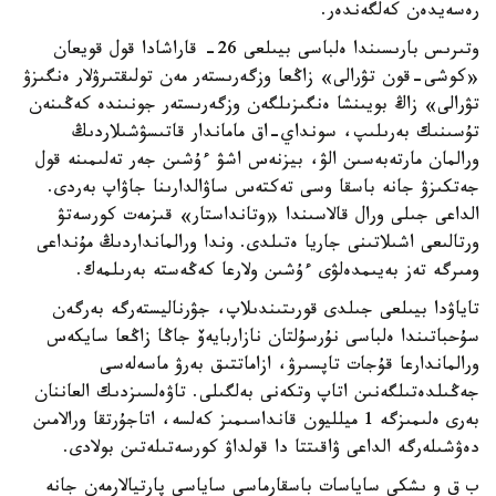
رەسەيدەن كەلگەندەر.
وتىرىس بارىسىندا ەلباسى بيىلعى 26- قاراشادا قول قويعان
«كوشى-قون تۋرالى» زاڭعا وزگەرىستەر مەن تولىقتىرۋلار ەنگىزۋ
تۋرالى» زاڭ بويىنشا ەنگىزىلگەن وزگەرىستەر جونىندە كەڭىنەن
تۇسىنىك بەرىلىپ، سونداي-اق ماماندار قاتىسۋشىلاردىڭ
ورالمان مارتەبەسىن الۋ، بيزنەس اشۋ ءۇشىن جەر تەلىمىنە قول
جەتكىزۋ جانە باسقا وسى تەكتەس ساۋالدارىنا جاۋاپ بەردى.
الداعى جىلى ورال قالاسىندا «وتانداستار» قىزمەت كورسەتۋ
ورتالىعى اشىلاتىنى جاريا ەتىلدى. وندا ورالمانداردىڭ مۇنداعى
ومىرگە تەز بەيىمدەلۋى ءۇشىن ولارعا كەڭەستە بەرىلمەك.
تاياۋدا بيىلعى جىلدى قورىتىندىلاپ، جۋرناليستەرگە بەرگەن
سۇحباتىندا ەلباسى نۇرسۇلتان نازاربايەۆ جاڭا زاڭعا سايكەس
ورالماندارعا قۇجات تاپسىرۋ، ازاماتتىق بەرۋ ماسەلەسى
جەڭىلدەتىلگەنىن اتاپ وتكەنى بەلگىلى. تاۋەلسىزدىك العاننان
بەرى ەلىمىزگە 1 ميلليون قانداسىمىز كەلسە، اتاجۇرتقا ورالامىن
دەۋشىلەرگە الداعى ۋاقىتتا دا قولداۋ كورسەتىلەتىن بولادى.
ب ق و ىشكى ساياسات باسقارماسى ساياسي پارتيالارمەن جانە