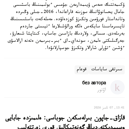
ۇكىمەتتىك ەمەس ۇيىمدارمەن جۇمىس ءبولىمىنىڭ باسشىسى
جامال يحسانوۆانىڭ سوزىنە قاراعاندا، 2016-جىلى وڭىردە
وتانداستار فورۋمىن وتكىزۋ كوزدەلۋدە. مەملەكەت باسشىسىنىڭ
تاپسىرماسىنا سايكەس ەلگە ورالۋشىلارعا ءتيىستى جاردەم
بەرىلەدى. مىسالى، ولاردىڭ بازاسىن جاساپ، كىتاپشا شىعارۋ،
جەرگىلىكتى ەلمەن، سونداي-اق ءبىر-بىرىمەن ەتەنە ارالاسۋى
ءۇشىن ءتۇرلى شارالار وتكىزۋ جوسپارلانۋدا.
سىرتقى ساياسات
قوعام
без автора
اۆتور
13:41, 07 تامىز 2026
قازاق-جاپون بىرلەسكەن جوباسى: ەلىمىزدە جابايى
وسىمدىكتەردىڭ گەنەتيكالىق قورى زەرتتەلىپ