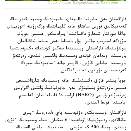
Фото: Ақерке Дәуренбекқызы/Kazinform
قازاقستان مەن جاپونيا عالىمدارى ەلىمىزدىڭ وسىمدىكتەرىنىڭ
گەنەتيكالىق قورىن ساقتاۋ جانە كليماتتىڭ وزگەرۋىنە ءتوزىمدى
جاڭا سورتتار شىعارۋ ماقساتىندا بىرلەسكەن عىلىمي جوبانى
جۇزەگە اسىرىپ جاتىر. بۇل باستاما بەس جىلعا شاقتالعان.
سولتۇستىك قازاقستان وبلىسىندا سەگىز كۇندىك ەكسپەديتسيا
بارىسىندا ونداعان قۇندى وسىمدىك ۇلگىسى الىندى. زەرتتەۋ
بارىسىندا جابايى قاۋىن، قاربىز جانە ءسابىزدىڭ سيرەك
كەزدەسەتىن تۇرلەرى دە تىركەلگەن.
جوبا بىلتىر قازاق ەگىنشىلىك جانە وسىمدىك شارۋاشىلىعى
عىلىمي-زەرتتەۋ ينستيتۋتى مەن جاپونيانىڭ ۇلتتىق اگرارلىق
زەرتتەۋلەر ۇيىمى (NARO) اراسىندا قابىلدانعان كەلىسىم
اياسىندا قولعا الىندى.
قازاقستان وسىمدىكتەر دۇنيەسىنە باي ەلدەردىڭ ءبىرى
سانالادى. رەسپۋبليكا اۋماعىندا 6 مىڭنان استام وسىمدىك ءتۇرى
وسەدى. ونىڭ 500 گە جۋىعى - ەندەميك، ياعني الەمنىڭ