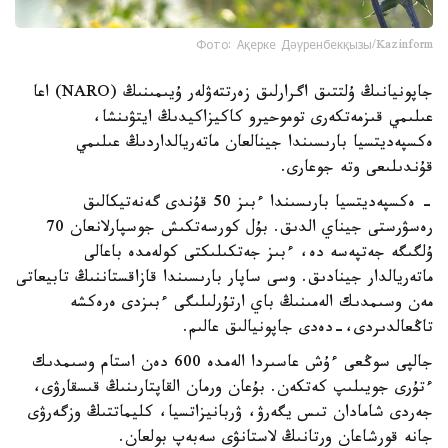
Фото: Ақерке Дәуренбекқызы/Kazinform
جاپونيانىڭ ۇلتتىق اگرارلىق زەرتتەۋلەر ۇيىمىنىڭ (NARO) اعا
عىلىمي قىزمەتكەرى توموحيرو كاكيزاكيدىڭ ايتۋىنشا،
ەكسپەديتسيا بارىسىندا جينالعان ماتەريالداردىڭ عىلىمي
قۇندىلىعى وتە جوعارى.
- ەكسپەديتسيا بارىسىندا ءبىز 50 قۇندى گەنەتيكالىق
رەسۋرستى جيناي الدىق. بۇل كورسەتكىش جوسپارلانعان 70
ۇلگىگە جەتپەسە دە، ءبىز جەتكىلىكتى كولەمدە باعالى
ماتەريالدار جينادىق. وسى ساپار بارىسىندا قازاقستاننىڭ تابيعاتى
مەن وسىمدىك الەمىنىڭ باي ارتۇرلىلىگى ءبىزدى ەرەكشە
تاڭعالدىردى،-دەدى جاپونيالىق عالىم.
جالپى سوڭعى ءۇش عاسىردا الەمدە 600 دەن استام وسىمدىك
ءتۇرى جويىلىپ كەتكەن. بۇعان ورمان القاپتارىنىڭ قىسقارۋى،
جەردى شامادان تىس يگەرۋ، ۋربانيزاتسيا، كليماتتىڭ وزگەرۋى
جانە قورشاعان ورتانىڭ لاستانۋى سەبەپ بولعان.