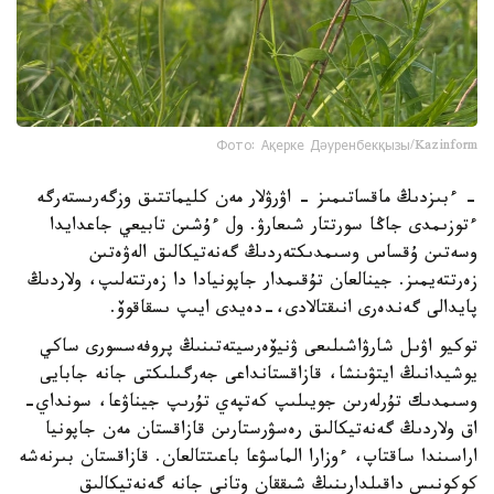
Фото: Ақерке Дәуренбекқызы/Kazinform
- ءبىزدىڭ ماقساتىمىز - اۋرۋلار مەن كليماتتىق وزگەرىستەرگە
ءتوزىمدى جاڭا سورتتار شىعارۋ. ول ءۇشىن تابيعي جاعدايدا
وسەتىن ۇقساس وسىمدىكتەردىڭ گەنەتيكالىق الەۋەتىن
زەرتتەيمىز. جينالعان تۇقىمدار جاپونيادا دا زەرتتەلىپ، ولاردىڭ
پايدالى گەندەرى انىقتالادى،-دەيدى ايىپ ىسقاقوۆ.
توكيو اۋىل شارۋاشىلىعى ۋنيۆەرسيتەتىنىڭ پروفەسسورى ساكي
يوشيدانىڭ ايتۋىنشا، قازاقستانداعى جەرگىلىكتى جانە جابايى
وسىمدىك تۇرلەرىن جويىلىپ كەتپەي تۇرىپ جيناۋعا، سونداي-
اق ولاردىڭ گەنەتيكالىق رەسۋرستارىن قازاقستان مەن جاپونيا
اراسىندا ساقتاپ، ءوزارا الماسۋعا باعىتتالعان. قازاقستان بىرنەشە
كوكونىس داقىلدارىنىڭ شىققان وتانى جانە گەنەتيكالىق