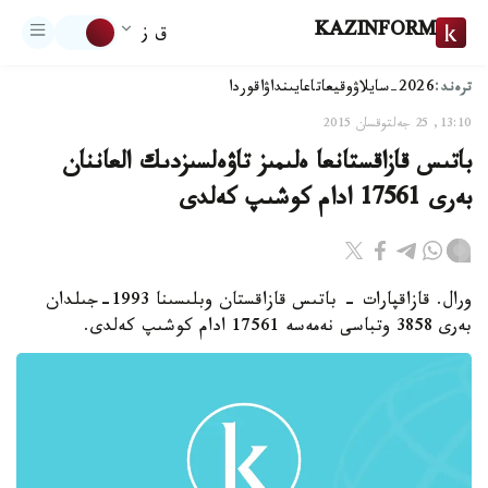
KAZINFORM
ق ز
ترەند:
2026-سايلاۋ
وقيعا
تاعايىنداۋ
اقوردا
13:10, 25 جەلتوقسان 2015
باتىس قازاقستانعا ەلىمىز تاۋەلسىزدىك العاننان
بەرى 17561 ادام كوشىپ كەلدى
ورال. قازاقپارات - باتىس قازاقستان وبلىسىنا 1993-جىلدان
بەرى 3858 وتباسى نەمەسە 17561 ادام كوشىپ كەلدى.