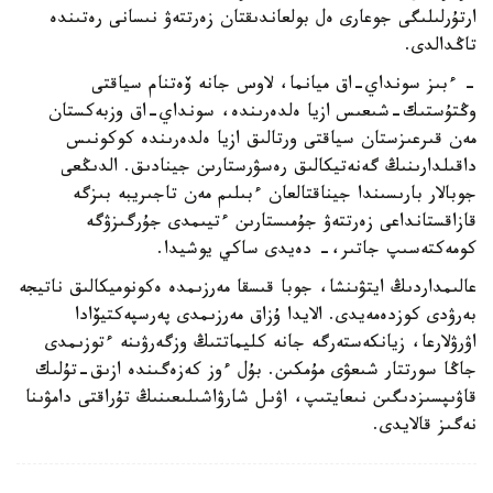
ارتۇرلىلىگى جوعارى ەل بولعاندىقتان زەرتتەۋ نىسانى رەتىندە
تاڭدالدى.
- ءبىز سونداي-اق ميانما، لاوس جانە ۆەتنام سياقتى
وڭتۇستىك-شىعىس ازيا ەلدەرىندە، سونداي-اق وزبەكستان
مەن قىرعىزستان سياقتى ورتالىق ازيا ەلدەرىندە كوكونىس
داقىلدارىنىڭ گەنەتيكالىق رەسۋرستارىن جينادىق. الدىڭعى
جوبالار بارىسىندا جيناقتالعان ءبىلىم مەن تاجىريبە بىزگە
قازاقستانداعى زەرتتەۋ جۇمىستارىن ءتيىمدى جۇرگىزۋگە
كومەكتەسىپ جاتىر،- دەيدى ساكي يوشيدا.
عالىمداردىڭ ايتۋىنشا، جوبا قىسقا مەرزىمدە ەكونوميكالىق ناتيجە
بەرۋدى كوزدەمەيدى. الايدا ۇزاق مەرزىمدى پەرسپەكتيۆادا
اۋرۋلارعا، زيانكەستەرگە جانە كليماتتىڭ وزگەرۋىنە ءتوزىمدى
جاڭا سورتتار شىعۋى مۇمكىن. بۇل ءوز كەزەگىندە ازىق-تۇلىك
قاۋىپسىزدىگىن نىعايتىپ، اۋىل شارۋاشىلىعىنىڭ تۇراقتى دامۋىنا
نەگىز قالايدى.