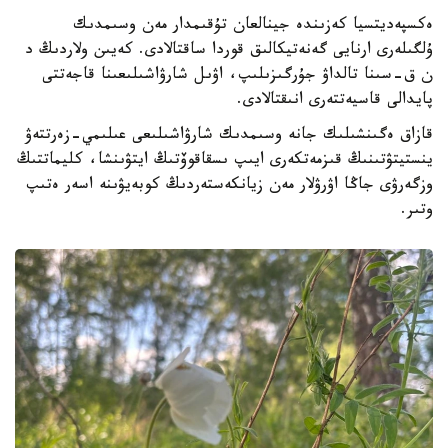
ەكسپەديتسيا كەزىندە جينالعان تۇقىمدار مەن وسىمدىك
ۇلگىلەرى ارنايى گەنەتيكالىق قوردا ساقتالادى. كەيىن ولاردىڭ د
ن ق-سىنا تالداۋ جۇرگىزىلىپ، اۋىل شارۋاشىلىعىنا قاجەتتى
پايدالى قاسيەتتەرى انىقتالادى.
قازاق ەگىنشىلىك جانە وسىمدىك شارۋاشىلىعى عىلىمي-زەرتتەۋ
ينستيتۋتىنىڭ قىزمەتكەرى ايىپ ىسقاقوۆتىڭ ايتۋىنشا، كليماتتىڭ
وزگەرۋى جاڭا اۋرۋلار مەن زيانكەستەردىڭ كوبەيۋىنە اسەر ەتىپ
وتىر.