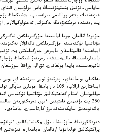
ساياسي-قۇقىق ينستيتۋتىنىڭ باس بولۋىمەن قىتاي عى
قىزمەتتىك يتتەر ورتالىعى بىرلەسىپ، «شىڭجاڭ وۆچا
يت رەتىندە ىرىكتەۋدىڭ نەگىزگى تەحنولوگيالارىن از
جۋىردا اتالعان جوبا اياسىندا جۇرگىزىلگەن نەگىزگى
مۋتاتسيا نۇكتەسىنە جۇرگىزىلگەن تالداۋلار نەگىزىن
ايماعىندا قالىپتاسقان بايىرعى جەرگىلىكتى يت تۇق
باسقارماسىنىڭ مالىمەتىنشە، زەرتتەۋ شىڭجاڭ وۆچار
ناتيجەسىندە پايدا بولعانى» تۋرالى ۇزاققا سوزىلعان 
بەلگىلى بولعانداي، زەرتتەۋ توبى بىرنەشە اي بويى
ميلليوننان استام گەنەتيكالىق مۋتاتسيا نۇكتەسى انى
260 يت تۇقىمىن قامتيتىن ءىرى دەرەكقورمەن سا
«گەنومدىق سايكەستەندىرۋ كارتاسىن» جاسادى.
دەرەككوزدىڭ جازۋىنشا، بۇل «گەنەتيكالىق ءتولقۇج
پراكتيكالىق قولدانۋعا ارنالعان «باعدار» قىزمەتىن 