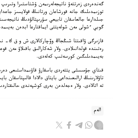
گەندەردى زەرتتەۋ ناتيجەلەرىمەن ۇشتاستىرا وتىرىپ
توزىمدىلىك جانە قورشاعان ورتانىڭ قولايسىز جاعدايل
جىلدارعا جالعاسقان تابيعي سۇرىپتالۋدىڭ ناتيجەسى
گوبي ءشولى مەن شولەيتتى ايماقتارعا ابدەن بەيىمدە
قازىرگى ۋاقىتتا شىڭجاڭ وۆچاركالارى ش و ق ك- نىڭ 
رەتىندە قولدانىلادى. ولار شەكارالىق باقىلاۋ مەن قوع
بەيىمدىلىگىن كورسەتىپ كەلەدى.
قىتاي جۇمىسشى يتتەردى باسقارۋ قاۋىمداستىعى دە
تاۋلارىنىڭ ارالىعىنداعى بايتاق دالادا قالىپتاسقان 
تە اتالادى. ولار ەجەلدەن بەرى كوشپەندى حالىقتار
الەم