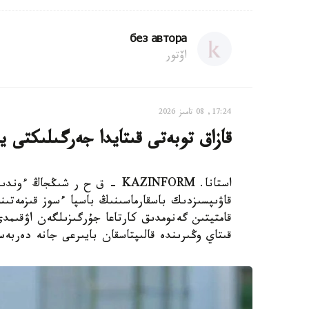
без автора
اۆتور
17:24, 08 تامىز 2026
قازاق توبەتى قىتايدا جەرگىلىكتى ي
استانا. KAZINFORM – ق ح ر ش
قاۋىپسىزدىك باسقارماسىنىڭ باسپا ءسوز قىزمەتىن
قامتيتىن گەنومدىق كارتاعا جۇرگىزىلگەن اۋقىم
قىتاي وڭىرىندە قالىپتاسقان بايىرعى جانە دەربە