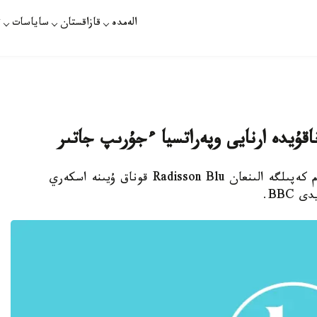
الەمدە
قازاقستان
ساياسات
ت
استانا. قازاقپارات - مالي استاناسىنداعى 170 ادام كەپىلگە الىنعان Radisson Blu قوناق ۇيىنە اسكەري
BBC.