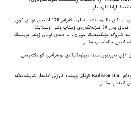
مالىمەت بويىنشا، كەپىلگە الىنعانداردىڭ ىشىندە Turkish Airlines اۋە تاسىمالداۋشىسىنىڭ قىزمەتكەرلەرى،
ننىڭ ازاماتتارى بار.
ەسكە سالايىق، قوناق ۇيدە اتىس تاڭعى ۋاقىتتا بولدى. ب ا ق مالىمەتىنشە، قىلمىسكەرلەر 170 ادامدى قوناق ءۇي
ىشىندە كەپىلدىكتە ۇستاپ وتىر. «ولار شامامەن 140 قوناق پەن 30 قىزمەتكەردى ۇستاپ وتىر. وسىلايشا،
مەسە كىرۋگە مۇمكىندىك جوق»، - دەدى قوناق ۇيلەر توبىنىڭ
دە اتىس جالعاسىپ جاتىر.
 ءۇي تەرريتورياسىنا ديپلوماتيالىق نومەرلەرى كولىكتەرمەن
ق ر سىرتقى ىستەر مينيسترلىگى مالي استاناسى باماكوداعى Radisson Blu قوناق ۇيىندە قارۋلى ادامدار كەپىلدىككە
ن انىقتاپ جاتىر.