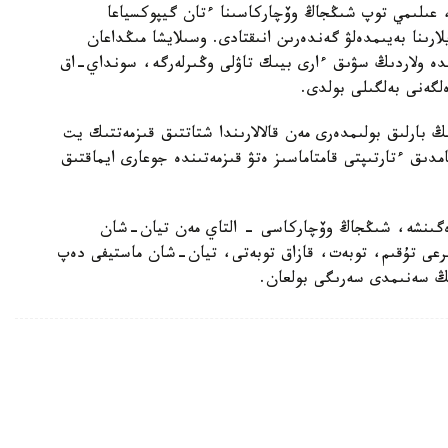
، عىلىمي توپ شىڭجاڭ وۆچاركاسىنا ءتان گيپوكسياعا
ارىنا بەيىمدەلۋ گەندەرىن انىقتادى. وسىلايشا مىڭداعان
ندە ولاردىڭ سۋىق ءارى بيىك تاۋلى وڭىرلەرگە، سونداي-اق
لگەنى بەلگىلى بولدى.
بارلىق بولىمدەرى مەن قالالارىندا شتاتتىق قىزمەتتىك يت
امدىق ءتارتىپتى قامتاماسىز ەتۋ قىزمەتىندە جوعارى ايماقتىق
رەگىنشە، شىڭجاڭ وۆچاركاسى - التاي مەن تيان-شان
بايىرعى تۇقىم، توبەت، قازاق توبەتى، تيان-شان ماستيفى دەپ
دىڭ سەنىمدى سەرىگى بولعان.