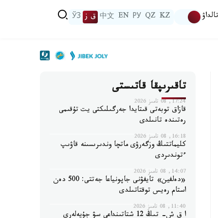
الداۋ
KZ
QZ
РУ
EN
中文
ق ز
ЎЗ
تاقىرىپقا قاتىستى
17:24, 08 تامىز 2026
قازاق توبەتى قىتايدا جەرگىلىكتى يت تۇقىمى
رەتىندە تانىلدى
16:18, 08 تامىز 2026
كليماتتىڭ وزگەرۋى ماتچا وندىرىسىنە قاۋىپ
ءتوندىردى
14:07, 08 تامىز 2026
«دەلفين» تايفۋنى جاپونياعا جەتتى: 500 دەن
استام رەيس توقتاتىلدى
11:40, 08 تامىز 2026
ا ق ش- تىڭ 12 شتاتىنداعى سۋ جۇيەلەرى