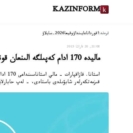
KAZINFORM
ترەند:
اقوردا
تاعايىنداۋ
وقيعا
2026-سايلاۋ
21:08, 20 قاراشا 2015
ماليدە 170 ادام كەپىلگە الىنعان قوناقۇيدە ارنايى وپەراتسيا ءجۇرىپ جاتىر
قىزمەتكەرلەر شابۋىلدى باستادى، - لەپ حابارلايدى 