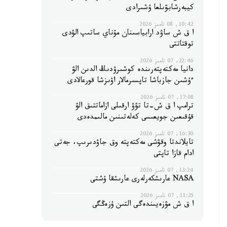
كيبەرشابۋىلعا ۇشىرادى
10:42, 08 تامىز 2026
ا ق ش ساۋد ارابياسىنان مۇناي ساتىپ الۋدى
توقتاتتى
22:46, 07 تامىز 2026
دانيا مەكتەپتەرىندە كوشىرۋدىڭ الدىن الۋ
ءۇشىن جازباشا تاپسىرمالار اۋىزشا قورعالادى
17:08, 07 تامىز 2026
ترامپ ا ق ش-تا تۋۋ ارقىلى ازاماتتىق الۋ
قۇقىعىن جويعىسى كەلەتىنىن مالىمدەدى
16:30, 07 تامىز 2026
تايلاندتا وقۋشى مەكتەپتە وق جاۋدىرىپ، جەتى
ادام قازا تاپتى
13:24, 07 تامىز 2026
NASA عارىشكەرلەرى عارىشقا ۇشتى
11:25, 07 تامىز 2026
ا ق ش مۋزەيىندەگى التىن ۇزەڭگى