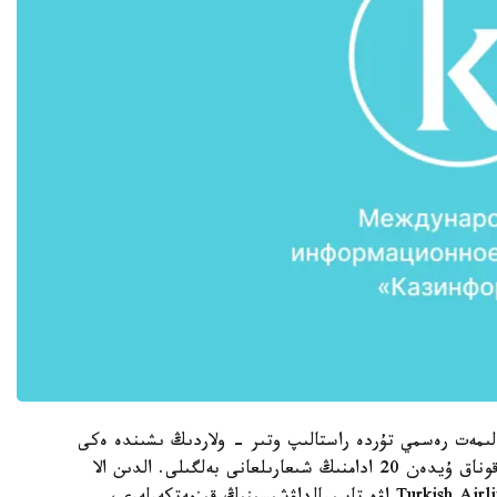
الىمەت رەسمي تۇردە راستالىپ وتىر - ولاردىڭ ىشىندە ەكى
ماليلىك جانە ءبىر فرانسيا ازاماتى. سونىمەن قاتار، قوناق ۇيدەن 20 ادامنىڭ شىعارىلعانى بەلگىلى. الدىن الا