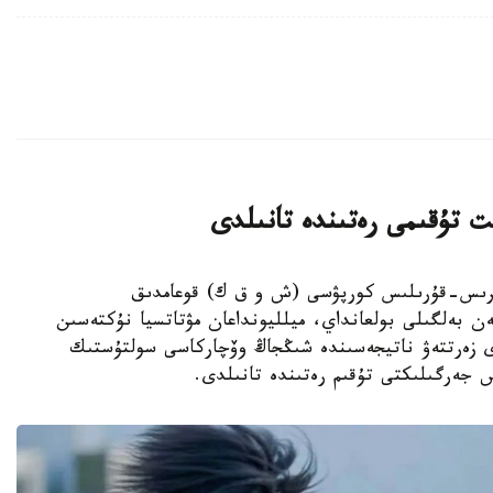
ت تۇقىمى رەتىندە تانىلدى
ىڭجاڭ ءوندىرىس-قۇرىلىس كورپۋسى (ش و ق ك) قوعامدىق
ەن بەلگىلى بولعانداي، ميلليونداعان مۋتاتسيا نۇكتەسىن
دى زەرتتەۋ ناتيجەسىندە شىڭجاڭ وۆچاركاسى سولتۇستىك
س جەرگىلىكتى تۇقىم رەتىندە تانىلدى.