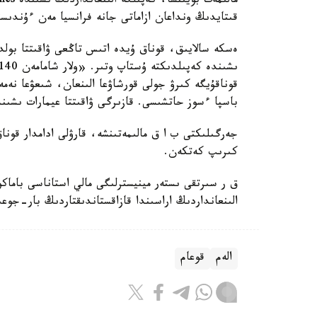
قىتايدىڭ ونداعان ازاماتى جانە فرانسيا مەن ءۇندىستا
قوناقۇيگە كىرۋ جولى قورشاۋعا الىنعان، شىعۋعا نە
باسپا ءسوز حاتشىسى. قازىرگى ۋاقىتتا عيمارات ىشىن
جەرگىلىكتى ب ا ق مالىمەتىنشە، قارۋلى ادامدار قوناق
كىرىپ كەتكەن.
الىنعانداردىڭ اراسىندا قازاقستاندىقتاردىڭ بار-جوعى
الەم
قوعام