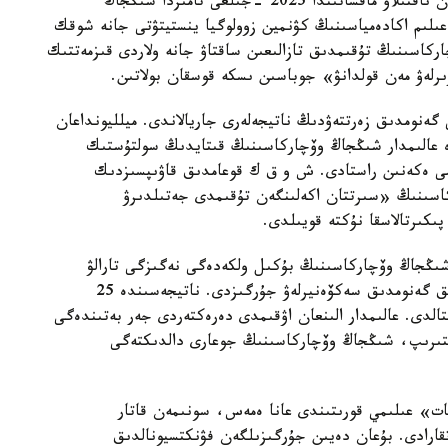
شىڭجاڭ وۆچاركاسىنىڭ شىعۋ تەگىن عىلىمي تۇرعىدان ناقتىلاۋ ماقساتىندا 2025 -جىلعى تامىزدا شىڭجاڭ
لىم اكادەمياسىنىڭ كۋنمين زوولوگيا ينستيتۋتى جانە شوقك
ركاسىنىڭ تۇقىمدىق تازالىعىن ساقتاۋ جانە ولاردى قىزمەتتىك
ىرلەۋ مەن قولدانۋ» جوباسىن ىسكە قوسقان بولاتىن.
 گەنومدىق زەرتتەۋدىڭ ناتيجەلەرى جاريالاندى. ميلليونداعان
دە عالىمدار شىڭجاڭ وۆچاركاسىنىڭ قىتايدىڭ سولتۇستىك
ىمى ەكەنىن راستادى. ش و ق ك قوعامدىق قاۋىپسىزدىك
كاسىنىڭ «سىرتتان اكەلىنگەن تۇقىمدى جەتىلدىرۋ
پىكىرتالاسقا نۇكتە قويىلدى.
 شىڭجاڭ وۆچاركاسىنىڭ بۇكىل ولكەدەگى نەگىزگى تارالۋ
ايماقتارىن ارالاپ، 109 داراباسقا جوعارى ساپالى تولىق گەنومدىق سەكۆەنيرلەۋ جۇرگىزدى. ناتيجەسىندە 25
قتالدى. عالىمدار الىنعان اۋقىمدى دەرەكتەردى جەر بەتىندەگى
لىستىرىپ، شىڭجاڭ وۆچاركاسىنىڭ جوعارى دالدىكتەگى
ات» عىلىمي قورىتىندى عانا ەمەس، سونىمەن قاتار
اتقارادى. بۇعان دەيىن جۇرگىزىلگەن فۋنكتسيونالدىق