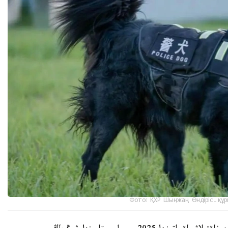
Фото: ҚХР Шыңжаң Өндіріс-құр