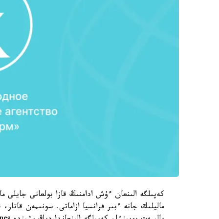
كەپىلگە الىنعان ءۇش ادامنىڭ قازا بولعانى جايلى م