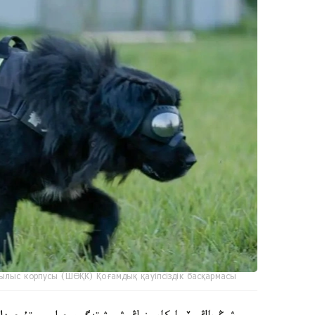
ылыс корпусы (ШӨҚК) Қоғамдық қауіпсіздік басқармасы