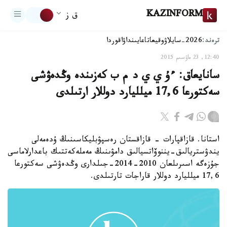
KAZINFORM
ق ز
ترەند:
2026-سايلاۋ
وقيعا
تاعايىنداۋ
اقوردا
12:40, 23 ماۋسىم 2015
سانايعاق: ءۇ ي ي د م ب كەزىندە وڭدەۋشى
سەكتورعا 17,6 ميلليارد دوللار ارتىلدى
استانا. قازاقپارات - قازاقستان رەسپۋبليكاسىنىڭ ۇدەمەلى
يندۋستريالىق-يننوۆاتسيالىق دامۋىنىڭ مەملەكەتتىك باعدارلاماسى
جۇزەگە اسىرىلعان 2010-2014-جىلدارى وڭدەۋشى سەكتورعا
17,6 ميلليارد دوللار قاراجات تارتىلدى.