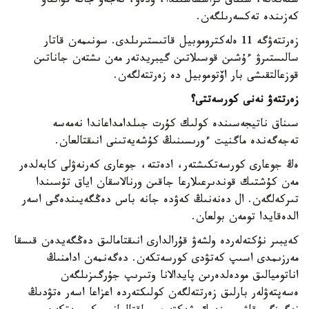
ستەندتە، سىناق تراسساسىندا، ۇدەۋ، تەجەۋ جانە قۋاتتاۋ
كەزىندە تەكسەرىلگەن.
زەرتتەۋگە 11 ەلەكتروموبيل قاتىستىرىلدى. سونىمەن قاتار
سالىستىرۋ ءۇشىن قوسىلاتىن گيبريدتەر مەن ىشتەن جاناتىن
قوزعالتقىشى بار اۆتوموبيل دە زەرتتەلگەن.
زەرتتەۋ نەنى كورسەتتى؟
سىناق ناتيجەسىندە كولىك كۇرت جىلدامداعاندا نەمەسە
تەجەگەندە ماگنيت ءورىسىنىڭ كۇشەيەتىنى انىقتالعان.
ەڭ جوعارى كورسەتكىشتەر، ادەتتە، جوعارى كەرنەۋلى كابەلدەر
مەن كۇشتىك قوندىرعىلارعا جاقىن ورنالاسقان اياق تۇسىندا
تىركەلگەن. ال دەنەنىڭ كەۋدە جانە باس دەڭگەيىندەگى اسەر
الدەقايدا تومەن بولعان.
كەيبىر نۇكتەلەردە ولشەۋ قۇرالدارى انىقتامالىق دەڭگەيدەن قىسقا
مەرزىمدى اسىپ كەتۋدى كورسەتكەن. دەگەنمەن ادامنىڭ
اناتوميالىق مودەلدەرىن پايدالانا وتىرىپ جۇرگىزىلگەن
ەسەپتەۋلەر بارلىق زەرتتەلگەن كولىكتەردە اعزاعا اسەر ەتۋدىڭ