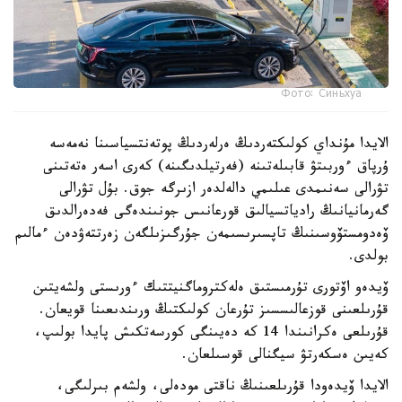
Фото: Синьхуа
الايدا مۇنداي كولىكتەردىڭ ەرلەردىڭ پوتەنتسياسىنا نەمەسە
ۇرپاق ءوربىتۋ قابىلەتىنە (فەرتيلدىگىنە) كەرى اسەر ەتەتىنى
تۋرالى سەنىمدى عىلىمي دالەلدەر ازىرگە جوق. بۇل تۋرالى
گەرمانيانىڭ رادياتسيالىق قورعانىس جونىندەگى فەدەرالدىق
ۆەدومستۆوسىنىڭ تاپسىرىسىمەن جۇرگىزىلگەن زەرتتەۋدەن ءمالىم
بولدى.
ۆيدەو اۆتورى تۇرمىستىق ەلەكتروماگنيتتىك ءورىستى ولشەيتىن
قۇرىلعىنى قوزعالىسسىز تۇرعان كولىكتىڭ ورىندىعىنا قويعان.
قۇرىلعى ەكرانىندا 14 كە دەيىنگى كورسەتكىش پايدا بولىپ،
كەيىن ەسكەرتۋ سيگنالى قوسىلعان.
الايدا ۆيدەودا قۇرىلعىنىڭ ناقتى مودەلى، ولشەم بىرلىگى،