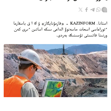
استانا. KAZINFORM - «قازمۇنايگاز» ۇ ك ا ق باسقارما
ءتوراعاسى اسحات حاسەنوۆ الداعى ىسكە اساتىن ءىرى كەن
ورنىنا قاتىستى تۇسىنىك بەردى.
Фото: Kazinform