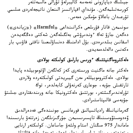
جيىلىك دياپازونى نەمەسە كاليبرلەۋ تۋرالى مالىمەتتەر
كورسەتىلمەگەن. مۇنداي اقپاراتسىز الىنعان ناتيجەلەردى عىلىمي
تۇرعىدان باعالاۋ مۇمكىن ەمەس.
سونىمەن قاتار قۇرىلعى ەكرانىنداعى «Harmful» («زياندى»)
دەگەن جازۋ تەك ءوندىرۋشى بەلگىلەگەن شەكتى دەڭگەيدەن
اسقانىن بىلدىرەدى. بۇل ادامنىڭ دەنساۋلىعىنا ناقتى قاۋىپ بار
ەكەنىن دالەلدەمەيدى.
ەلەكتروماگنيتتىك ءورىس بارلىق كولىكتە بولادى
ەلەكتر جانە ماگنيت ورىستەرى كەز كەلگەن اۆتوموبيلدە پايدا
بولادى. ەلەكتروموبيللەر مەن گيبريدتى كولىكتەردە ولاردى
تارتقىش جۇيە، جوعارى كەرنەۋلى كابەلدەر، توك
تۇرلەندىرگىشتەر، بورتتىق ەلەكترونيكا جانە ورىندىقتاردى جىلىتۋ
جۇيەسى قالىپتاستىرادى.
گەرمانيانىڭ رادياتسيالىق قورعانىس جونىندەگى فەدەرالدىق
ۆەدومستۆوسىنىڭ تاپسىرىسىمەن جۇرگىزىلگەن زەرتتەۋ بارىسىندا
ماماندار 975 مىڭنان استام ولشەۋ جاساعان. كولىكتەر ارنايى