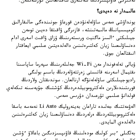
نەگىزگى قاۋىپسىزدىك شەكتەرى ساقتالعانىن كورسەتكەن.
عالىمدار نە دەيدى؟
يونداۋشى ەمەس ساۋلەلەنۋدەن قورعاۋ جونىندەگى حالىقارالىق
كوميسسيانىڭ مالىمەتىنشە، قازىرگى ۋاقىتقا دەيىن تومەن
جيىلىكتى ءالسىز ماگنيت ورىستەرىنىڭ ۇزاق ۋاقىت اسەرى ادام
دەنساۋلىعىنا زيان كەلتىرەتىنىن دالەلدەيتىن عىلىمي ايعاقتار
انىقتالعان جوق.
ۇيالى تەلەفوندار مەن Wi-Fi جەلىلەرىنىڭ سپەرما ساپاسىنا
ىقتيمال اسەرىنە قاتىستى زەرتتەۋلەردىڭ باسىم بولىگى
راديوجيىلىكتى ساۋلەلەنۋگە ارنالعان. سوندىقتان ولاردىڭ
قورىتىندىلارىن ەلەكتروموبيلدەردىڭ كۇشتىك جۇيەسىنە تىكەلەي
قولدانۋ عىلىمي تۇرعىدان دۇرىس ەمەس.
الەۋمەتتىك جەلىدە تاراعان بەينەروليك Li Auto نەمەسە باسقا
ەلەكتروموبيللەردىڭ ەرلەردىڭ دەنساۋلىعىنا زيان كەلتىرەتىنىن
دالەلدەي المايدى.
بەلگىلى ءبىر كولىك مودەلىنىڭ قاۋىپسىزدىگىن باعالاۋ ءۇشىن