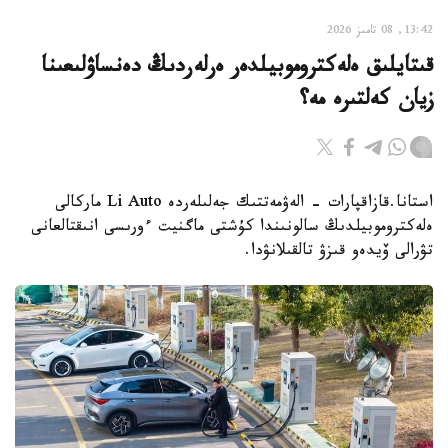
13:42, 08 تامىز 2026
قىتايلىق ەلەكتروموبيلدەر ەرلەردىڭ دەنساۋلىعىنا
زيان كەلتىرە مە؟
استانا.قازاقپارات - الەۋمەتتىك جەلىلەردە Li Auto ماركالى
ەلەكتروموبيلدىڭ سالونىندا كۇشتى ماگنيت ءورىسى انىقتالعانى
تۋرالى ۆيدەو قىزۋ تالقىلانۋدا.