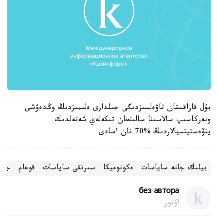
بۇل قازاقستان تاۋەلسىزدىگى جىلدارى ەلىمىزدىڭ وڭدەۋشى
ونەركاسىپ سالاسىنا سالىنعان تىكەلەي شەتەلدىك
ينۆەستيتسيالاردىڭ %70 نان اسادى
بيلىك جانە ساياسات
ەكونوميكا
سىرتقى ساياسات
قوعام
جاڭا
без автора
اۆتور