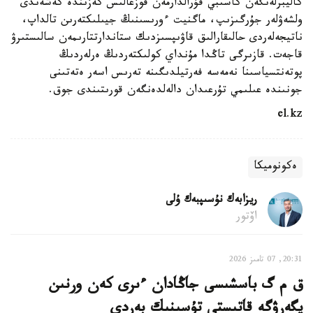
كاليبرلەنگەن كاسىبي قۇرالدارمەن قوزعالىس كەزىندە كەشەندى
ولشەۋلەر جۇرگىزىپ، ماگنيت ءورىسىنىڭ جيىلىكتەرىن تالداپ،
ناتيجەلەردى حالىقارالىق قاۋىپسىزدىك ستاندارتتارىمەن سالىستىرۋ
قاجەت. قازىرگى تاڭدا مۇنداي كولىكتەردىڭ ەرلەردىڭ
پوتەنتسياسىنا نەمەسە فەرتيلدىگىنە تەرىس اسەر ەتەتىنى
جونىندە عىلىمي تۇرعىدان دالەلدەنگەن قورىتىندى جوق.
el.kz
ەكونوميكا
ريزابەك نۇسىپبەك ۇلى
اۆتور
20:31, 07 تامىز 2026
ق م گ باسشىسى جاڭادان ءىرى كەن ورنىن
يگەرۋگە قاتىستى تۇسىنىك بەردى