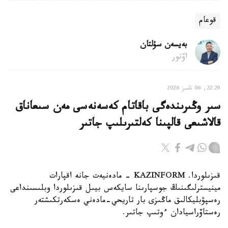
قوعام
بەيسەن سۇلتان
اۆتور
22:29, 06 تامىز 2026
سىر وڭىرىندەگى باقاتام كەسەنەسى مەن سىعاناق
قالاشىعى قالپىنا كەلتىرىلىپ جاتىر
قىزىلوردا. KAZINFORM - مادەنيەت جانە اقپارات
مينيسترلىگىنىڭ جوسپارىنا سايكەس بيىل قىزىلوردا وبلىسىنداعى
رەسپۋبليكالىق ماڭىزى بار تاريحي-مادەني ەسكەرتكىشتەر
رەستاۆراسيادان ءوتىپ جاتىر.