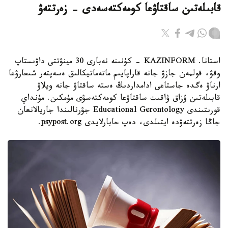
قابىلەتىن ساقتاۋعا كومەكتەسەدى - زەرتتەۋ
استانا. KAZINFORM - كۇنىنە نەبارى 30 مينۋتتى داۋىستاپ
وقۋ، قولمەن جازۋ جانە قاراپايىم ماتەماتيكالىق ەسەپتەر شىعارۋعا
ارناۋ ەگدە جاستاعى ادامداردىڭ ەستە ساقتاۋ جانە ويلاۋ
قابىلەتىن ۇزاق ۋاقىت ساقتاۋعا كومەكتەسۋى مۇمكىن. مۇنداي
قورىتىندى Educational Gerontology جۋرنالىندا جاريالانعان
جاڭا زەرتتەۋدە ايتىلدى، دەپ حابارلايدى psypost.org.