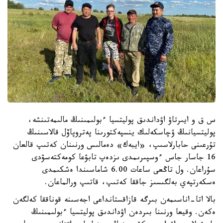
س ق و ايىرتاۋ اۋداندىق پوليتسيا ءبولىمىنىڭ مالىمەتىنشە،
پوليتسيانىڭ ۋچاسكەلىك ينسپەكتورىنا پەتروپاۆل قالاسىنىڭ
تۇرعىنى حابارلاسىپ، «ايبەك» دەمالىس ورنىنان كەتىپ قالعان
16 جاسار جاس ءوسپىرىمدى ىزدەپ تابۋعا كومەكتەسۋدى
سۇراعان. ول تاڭعى ساعات 6.00 شاماسىندا ەشكىمدى
ەسكەرتپەي بەلگىسىز جاققا كەتىپ، قاتىپ ورالماعان.
بالا اتا-اناسىمەن بىرگە قازاقستانداعى اجەسىنە قوناققا كەلگەن
ەكەن. وقيعا ورنىنا بىردەن اۋداندىق پوليتسيا ءبولىمىنىڭ