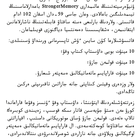
ۋنيۆەرسيتەتىنىڭ عالىمدارى StrongerMemory باعدارلاماسىنىڭ
تيىمدىلىگىن باعالادى. وعان جاسى 59-دان اسقان 102 ادام
قاتىستى. ولاردىڭ بارلىعى ەستە ساقتاۋ قابىلەتىنىڭ ناشارلاعانىن
ايتقانىمەن، ەشقايسىسىنا دەمەنتسيا دياگنوزى قويىلماعان.
قاتىسۋشىلارعا كۇن سايىن ءۇش تاپسىرمانى ورىنداۋ ۇسىنىلدى:
10 مينۋت بويى داۋىستاپ كىتاپ وقۋ؛
10 مينۋت قولمەن جازۋ؛
10 مينۋت قاراپايىم ماتەماتيكالىق ەسەپتەر شىعارۋ.
ولار وزدەرى وقيتىن كىتاپتى جانە جازاتىن تاقىرىپتى ەركىن
تاڭدادى.
زەرتتەۋشىلەردىڭ ايتۋىنشا، داۋىستاپ وقۋ ءۇنسىز وقۋعا قاراعاندا
كورۋ مەن ەستۋ جۇيەسىن قاتار ىسكە قوسىپ، زەيىندى كوبىرەك
تالاپ ەتەدى. قولمەن جازۋ ۇساق موتوريكانى دامىتىپ، اقپاراتتى
ەستە ساقتاۋعا كومەكتەسەدى. ال قاراپايىم ماتەماتيكالىق ەسەپتەر
لوگيكالىق ويلاۋدى جانە نازاردى شوعىرلاندىرۋدى ىنتالاندىرادى،