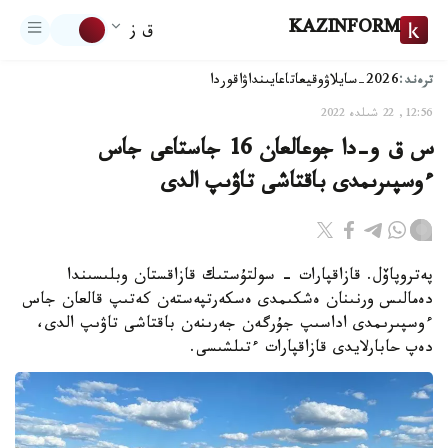
KAZINFORM
ق ز
ترەند:
2026-سايلاۋ
وقيعا
تاعايىنداۋ
اقوردا
12:56, 22 شىلدە 2022
س ق و-دا جوعالعان 16 جاستاعى جاس
ءوسپىرىمدى باقتاشى تاۋىپ الدى
پەتروپاۆل. قازاقپارات - سولتۇستىك قازاقستان وبلىسىندا
دەمالىس ورنىنان ەشكىمدى ەسكەرتپەستەن كەتىپ قالعان جاس
ءوسپىرىمدى اداسىپ جۇرگەن جەرىنەن باقتاشى تاۋىپ الدى،
دەپ حابارلايدى قازاقپارات ءتىلشىسى.