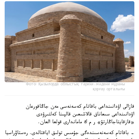
Фото: Қызылорда облыстық тарихи-мәдени мұраны
қорғау орталығы
قازالى اۋدانىنداعى باقاتام كەسەنەسى مەن جاڭاقورعان
اۋدانىنداعى سىعاناق قالاشىعىن قالپىنا كەلتىرۋدى
«قازقايتاجاڭارتۋ» ر م ك ماماندارى قولعا العان.
- باقاتام كەسەنەسىندەگى جۇمىس تولىق اياقتالدى. رەستاۆراسيا