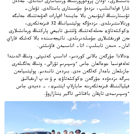
باسشىلارى، اۋدان پروكۋرورىنىڭ ورىنباسارى اتتاندى. جەدەل
شارا قولدانىلىپ، ىزدەۋ جۇمىستارى باستالدى. تۋعان-
تۋىستارىنىڭ ايتۋىمەن بالا جايىندا اقپارات الەۋمەتتىك جەلىگە
ورنالاستىرىلدى. ىزدەۋگە پوليتسيانىڭ 32 قىزمەتكەرى،
«كوكشەتاۋ» مەملەكەتتىك ۇلتتىق تابيعي پاركتىڭ ورمانشىلارى
مەن قورىقشىلارى جۇمىلدىرىلدى. ناتيجەسىندە بالا كەشكە قاراي
امان- ەسەن تابىلىپ، اتا- اناسىمەن قاۋىشتى.
«دالادا جۇرگەن بالانى كوردىم، اداسىپ كەتىپتى. ونىڭ الدىندا
تەلەفونىما جوعالعان جاس ءوسپىرىم تۋرالى، ونىڭ بەلگىلەرى
جازىلعان باعدار كەلگەن ەدى. بىردەن تانىدىم. پوليتسيامەن
بىرگە ىزدەۋدە جۇرگەن «كوكشەتاۋ» م ۇ ت پ ارىقبالىق
فيليالىنىڭ قىزمەتكەرىنە حابارلاپ ايتتىم»، - دەيدى جاس
ءوسپىرىمدى تاپقان باقتاشى تاگير يننازاروۆ.