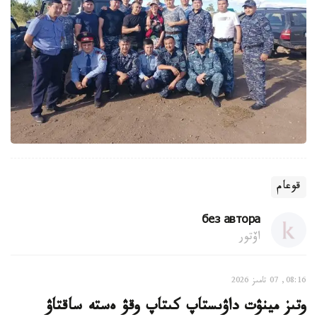
قوعام
без автора
اۆتور
08:16, 07 تامىز 2026
وتىز مينۋت داۋىستاپ كىتاپ وقۋ ەستە ساقتاۋ