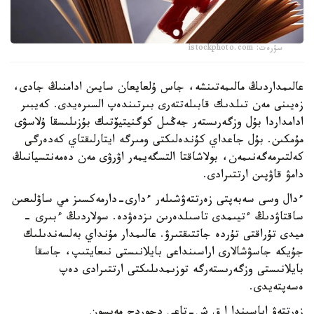
سۋرەت: istockphoto.com
عالىمداردىڭ مالىمەتىنشە، جاس ۇلعايعان سايىن ادامنىڭ جادى،
زەيىنى مەن تىلدىك قابىلەتتەرى بىرتىندەپ السىرەيدى. كەيبىر
ادامداردا بۇل وزگەرىستەر جەڭىل كوگنيتيۆتىك بۇزىلىسقا ۇلاسۋى
مۇمكىن. بۇل جاعداي كۇندەلىكتى ومىرگە ايتارلىقتاي كەدەرگى
كەلتىرمەگەنىمەن، بولاشاقتا التسگەيمەر اۋرۋى مەن دەمەنتسيانىڭ
دامۋ قاۋپىن ارتتىرادى.
ءدال وسى سەبەپتى زەرتتەۋشىلەر ءدارى-دارمەكسىز مي ساۋلىعىن
ساقتاۋدىڭ ءتيىمدى تاسىلدەرىن ىزدەۋدە. سولاردىڭ ءبىرى -
ميدى تۇراقتى تۇردە جاتتىقتىرۋ. عالىمدار مۇنداي بەلسەندىلىك
جۇيكە جاسۋشالارى اراسىنداعى بايلانىستى نىعايتىپ، جاسقا
بايلانىستى وزگەرىستەرگە توزىمدىلىكتى ارتتىرادى دەپ
ەسەپتەيدى.
زەرتتەۋ اياسىندا ا ق ش-تاعى دجوردج مەيسون