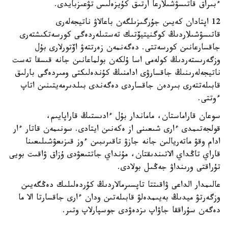
ءبىراق قاتىسۋشىلارعا ارتىق كۇيزەلىس تۋعىزبايدى.
12 اپتادان كەيىن جۇرگىزىلگەن باعالاۋ ناتيجەلەرى
قاتىسۋشىلاردىڭ كوگنيتيۆتىك تەستىلەردەگى كورسەتكىشتەرى
جاقسارعانىن كورسەتتى. دەگەنمەن زەرتتەۋ اۆتورلارى بۇل
وزگەرىستەردىڭ كولەمى اسا ۇلكەن بولماعانىن جانە قىسقا تەست
ناتيجەلەرىنىڭ جاقسارۋى ادامنىڭ كۇندەلىكتى ومىردەگى بارلىق
قابىلەتتەرى بىردەن جاقساردى دەگەندى بىلدىرمەيتىنىن اتاپ
ءوتتى.
سوعان قاراماستان، ماماندار بۇل ءادىستىڭ قاراپايىم،
قولجەتىمدى ءارى شىعىنى از ەكەنىن ايتادى. سونىمەن قاتار ءار
ادام وقۋ ماتەريالىن جانە جازۋ تاقىرىبىن ءوز قىزىعۋشىلىعىنا
قاراي تاڭداي الاتىندىقتان، مۇنداي جاتتىعۋدى ۇزاق ۋاقىت بويى
تۇراقتى ورىنداۋ جەڭىل بولادى.
عالىمدار الداعى ۋاقىتتا تاپسىرمالاردىڭ كۇردەلىلىك دەڭگەيىن
وزگەرتۋ ميدىڭ بەيىمدەلۋ قابىلەتىن ودان ءارى جاقسارتا الا ما
دەگەن سۇراققا جاۋاپ ىزدەۋدى جوسپارلاپ وتىر.