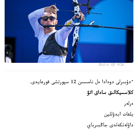
Фото: ҚР ҰОК
ءدۇبىرلى دودادا ەل نامىسىن 12 سپورتشى قورعايدى.
كلاسسيكالىق ساداق اتۋ
ەرلەر
يلفات ابدۋللين
داۋلەتكەلدى جاڭبىرباي
داستان كارىموۆ