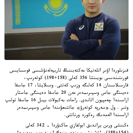
قىزىلوردا اۋىر اتلەتيكا مەكتەبىنىڭ تاربيەلەنۋشىسى قوسسايىس
قورىتىندىسى بويىنشا 356 كەلى (158+198) كوتەرىپ،
قارسىلاسىنان 14 كەلىگە وزىپ كەتتى. وسىلايشا، 17 جاسقا
دەيىنگى جاس وسپىرىمدەر مەن 20 جاسقا دەيىنگى جاستار
اراسىندا چەمپيون اتاندى. راحات بەكبولات بيىل 16 جاسقا تولىپ
وتىر . ول «سەرپە كوتەرۋ» جاتتىعۋىندا جاس وسپىرىمدەر
اراسىندا الەمدىك رەكورد ورناتتى.
ەكىنشى ورىن يراندىق ابولفازي حاكنۋردا - 342 كەلى