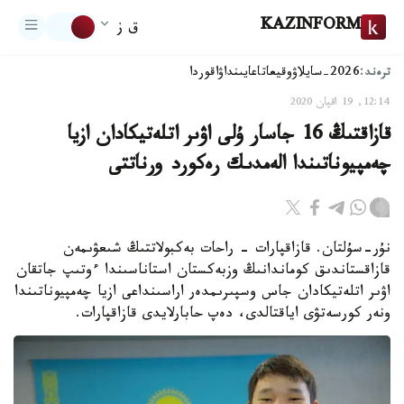
KAZINFORM
ق ز
ترەند:
2026-سايلاۋ
وقيعا
تاعايىنداۋ
اقوردا
12:14, 19 اقپان 2020
قازاقتىڭ 16 جاسار ۇلى اۋىر اتلەتيكادان ازيا
چەمپيوناتىندا الەمدىك رەكورد ورناتتى
نۇر-سۇلتان. قازاقپارات - راحات بەكبولاتتىڭ شىعۋىمەن
قازاقستاندىق كوماندانىڭ وزبەكستان استاناسىندا ءوتىپ جاتقان
اۋىر اتلەتيكادان جاس وسپىرىمدەر اراسىنداعى ازيا چەمپيوناتىندا
ونەر كورسەتۋى اياقتالدى، دەپ حابارلايدى قازاقپارات.