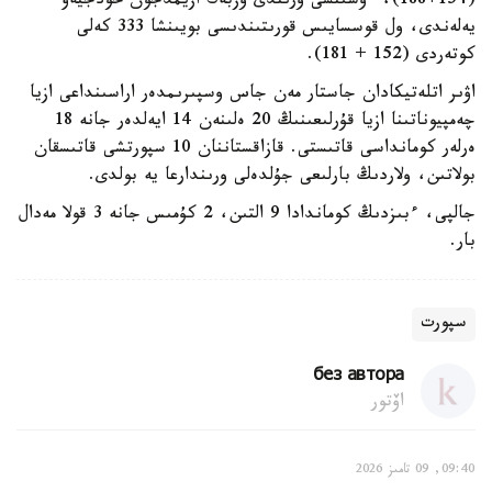
(154+188)، ءۇشىنشى ورىندى وزبەك ازيمدجون حودجيەۆ
يەلەندى، ول قوسسايىس قورىتىندىسى بويىنشا 333 كەلى
كوتەردى (152 + 181).
اۋىر اتلەتيكادان جاستار مەن جاس وسپىرىمدەر اراسىنداعى ازيا
چەمپيوناتىنا ازيا قۇرلىعىنىڭ 20 ەلىنەن 14 ايەلدەر جانە 18
ەرلەر كومانداسى قاتىستى. قازاقستاننان 10 سپورتشى قاتىسقان
بولاتىن، ولاردىڭ بارلىعى جۇلدەلى ورىندارعا يە بولدى.
جالپى، ءبىزدىڭ كوماندادا 9 التىن، 2 كۇمىس جانە 3 قولا مەدال
بار.
سپورت
без автора
اۆتور
09:40, 09 تامىز 2026