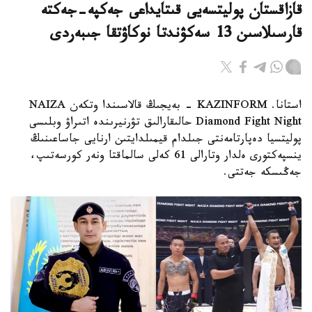
قازاقستان پوليتسەيى قىتايداعى جەكپە-جەكتە
قارسىلاسىن 13 سەكۋندتا نوكاۋتقا جىبەردى
استانا. KAZINFORM - بەيجىڭ قالاسىندا وتكەن NAIZA
Diamond Fight Night حالىقارالىق تۋرنيرىندە اتىراۋ وبلىسى
پوليتسيا دەپارتامەنتى جىلدام قيمىلدايتىن ارنايى جاساعىنىڭ
ينسپەكتورى ەلدار وتارالى 61 كەلى سالماقتا ونەر كورسەتىپ،
جەڭىسكە جەتتى.