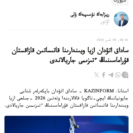
سپورت
ريزابەك نۇسىپبەك ۇلى
اۆتور
08:41, 09 تامىز 2026
ساداق اتۋدان ازيا ويىندارىنا قاتىساتىن قازاقستان
قۇراماسىنىڭ ءتىزىمى جاريالاندى
استانا. KAZINFORM - ساداق اتۋدان باپكەرلەر شتابى
جاپونيانىڭ ايچي-ناگويا قالالارىندا وتەتىن 2026 -جىلعى ازيا
ويىندارىنا قاتىساتىن قازاقستان قۇراماسىنىڭ ءتىزىمىن جاريالادى.