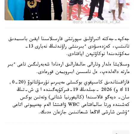
Фото: t.me/POLICE_of_KZ
جەكپە-جەكتە اتىراۋلىق سپورتشى قارسىلاسىنا ايقىن باسىمدىق
تانىتىپ، كەزدەسۋدى ءبىرىنشى راۋندتىڭ نەبارى 13-
سەكۋندىندا نوكاۋتپەن اياقتادى.
وسىلايشا ەلدار وتارالى حالىقارالىق ارەنادا شەبەرلىگىن تاعى ءبىر
مارتە دالەلدەپ، ەل نامىسىن ابىرويمەن قورعادى.
قازاقستاندىق كاسىپقوي بوكسشى مەيىرىم نۇرسۇلتانوۆ (20-0,
11 ك و) 2026 -جىلدىڭ 19-قىركۇيەگىندە ا ق ش-تىڭ
سان- ديەگو قالاسىندا (كاليفورنيا شتاتى) وتەتىن بوكس
كەشىندە ورتا سالماقتاعى WBC ۋاقىتشا الەم چەمپيونى اتاعى
ءۇشىن شارشى الاڭعا شىعاتىنىن جازعان ەدىك.