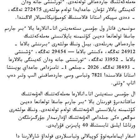
مەملەكەتتىك جاردەماقى تولەنەدى. ءتورتىنشى جانە ودان
كەيىنگى بالالار تۋعان جاعدايدا تولەم مولشەرى 272475 تەڭگە،
- دەدى سپيكەر استانا قالاسىنىڭ كوممۋنيكاتسيالار الاڭىندا.
سونىمەن قاتار ول جۇمىس ىستەمەيتىن اتا-انالارعا بالا ءبىر جارىم
جاسقا تولعانعا دەيىن كۇتىمىنە بايلانىستى مەملەكەتتىك
جاردەماقى بەرىلەدى. بيىل ونىڭ مولشەرى ءبىرىنشى بالاعا -
24912 تەڭگە، ەكىنشى بالاعا — 29454 تەڭگە، ءۇشىنشى
بالاعا - 33952 تەڭگە، ءتورتىنشى جانە ودان كەيىنگى بالالارعا
- 38493 تەڭگە. 2026 -جىلعى 1- تامىزداعى جاعداي بويىنشا
استانا قالاسىندا 7821 وتباسى وسى جاردەماقىنى الىپ وتىر دەپ
اتاپ ءوتتى.
ال جۇمىس ىستەيتىن اتا-انالارعا مەملەكەتتىك الەۋمەتتىك
ساقتاندىرۋ قورىنان بالا ءبىر جارىم جاسقا تولعانعا دەيىن
كۇتىمىنە بايلانىستى الەۋمەتتىك تولەم تولەنەدى. ونىڭ مولشەرى
سوڭعى ەكى جىلداعى الەۋمەتتىك اۋدارىمدار جۇرگىزىلگەن
ورتاشا ايلىق تابىستىڭ 40 پايىزىن قۇرايدى.
اسقار ايماعامبەتوۆ كوپبالالى وتباسىلاردى قولداۋ شارالارىنا دا