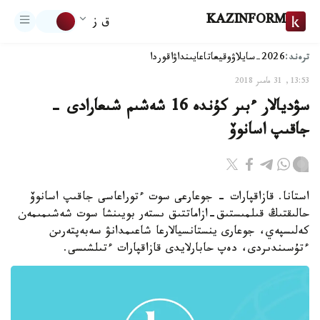
KAZINFORM
ق ز
ترەند:
2026-سايلاۋ
وقيعا
تاعايىنداۋ
اقوردا
13:53, 31 مامىر 2018
سۋديالار ءبىر كۇندە 16 شەشىم شىعارادى -
جاقىپ اسانوۆ
استانا. قازاقپارات - جوعارعى سوت ءتوراعاسى جاقىپ اسانوۆ
حالىقتىڭ قىلمىستىق-ازاماتتىق ىستەر بويىنشا سوت شەشىمىمەن
كەلىسپەي، جوعارى ينستانسيالارعا شاعىمدانۋ سەبەپتەرىن
ءتۇسىندىردى، دەپ حابارلايدى قازاقپارات ءتىلشىسى.