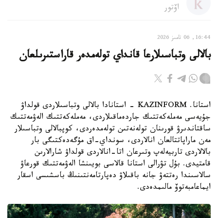
اۆتور
16:44, 06 تامىز 2026
بالالى وتباسىلارعا قانداي تولەمدەر قاراستىرىلعان
استانا. KAZINFORM - استانادا بالالى وتباسىلاردى قولداۋ
جۇيەسى مەملەكەتتىك جاردەماقىلاردى، مەملەكەتتىك الەۋمەتتىك
ساقتاندىرۋ قورىنان تولەنەتىن تولەمدەردى، كوپبالالى وتباسىلار
مەن ماراپاتتالعان انالاردى، سونداي-اق مۇگەدەكتىگى بار
بالالاردى تاربيەلەپ وتىرعان اتا-انالاردى قولداۋ شارالارىن
قامتيدى. بۇل تۋرالى استانا قالاسى بويىنشا الەۋمەتتىك قورعاۋ
سالاسىندا رەتتەۋ جانە باقىلاۋ دەپارتامەنتىنىڭ باسشىسى اسقار
ايماعامبەتوۆ مالىمدەدى.