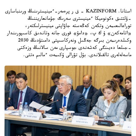
استانا. KAZINFORM - ق ر پرەمەر-ءمينيسترىنىڭ ورىنباسارى
-ۇلتتىق ەكونوميكا ءمينيسترى سەرىك جۇمانعاريننىڭ
توراعالىعىمەن وتكەن كەڭەستە جاۋاپتى مينيسترلىكتەر،
«اتامەكەن» ۇ ك پ، «دامۋ» قورى جانە وتاندىق كاسىپورىندار
وكىلدەرىمەن بىرگە جەڭىل ونەركاسىپتى دامىتۋدىڭ 2030
-جىلعا دەيىنگى كەشەندى جوسپارى مەن سالانىڭ وزەكتى
ماسەلەلەرى تالقىلاندى. بۇل تۋرالى ۇكىمەت ءمالىم ەتتى.