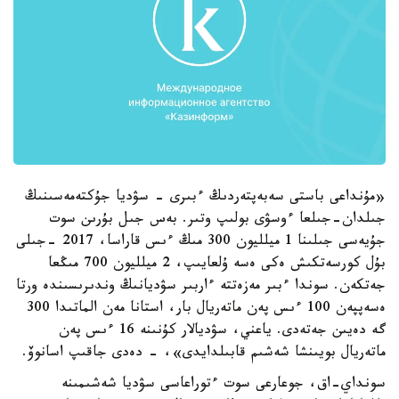
«مۇنداعى باستى سەبەپتەردىڭ ءبىرى - سۋديا جۇكتەمەسىنىڭ
جىلدان-جىلعا ءوسۋى بولىپ وتىر. بەس جىل بۇرىن سوت
جۇيەسى جىلىنا 1 ميلليون 300 مىڭ ءىس قاراسا، 2017 -جىلى
بۇل كورسەتكىش ەكى ەسە ۇلعايىپ، 2 ميلليون 700 مىڭعا
جەتكەن. سوندا ءبىر مەزەتتە ءاربىر سۋديانىڭ وندىرىسىندە ورتا
ەسەپپەن 100 ءىس پەن ماتەريال بار، استانا مەن الماتىدا 300
گە دەيىن جەتەدى. ياعني، سۋديالار كۇنىنە 16 ءىس پەن
ماتەريال بويىنشا شەشىم قابىلدايدى»، - دەدى جاقىپ اسانوۆ.
سونداي-اق، جوعارعى سوت ءتوراعاسى سۋديا شەشىمىنە