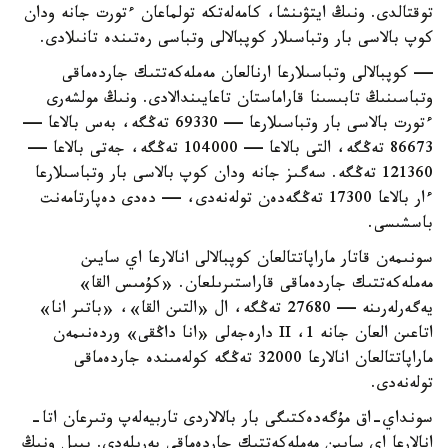
توقتالدى. ونىڭ ايتۋىنشا، كامەلەتكە تولماعان ءتورت جانە ودان
كوپ بالاسى بار وتباسىلار كوپبالالى وتباسى رەتىندە تانىلادى.
— كوپبالالى وتباسىلارعا ارنالعان مەملەكەتتىك جاردەماقى
وتباسىنىڭ تابىسىنا قاراماستان تاعايىندالادى. ونىڭ مولشەرى
ءتورت بالاسى بار وتباسىلارعا — 69330 تەڭگە، بەس بالاعا —
86673 تەڭگە، التى بالاعا — 104000 تەڭگە، جەتى بالاعا —
121360 تەڭگە. سەگىز جانە ودان كوپ بالاسى بار وتباسىلارعا
ءار بالاعا 17300 تەڭگەدەن تولەنەدى، — دەدى دەپارتامەنت
باسشىسى.
سونىمەن قاتار ماراپاتتالعان كوپبالالى انالارعا اي سايىن
مەملەكەتتىك جاردەماقى قاراستىرىلعان. «كۇمىس القا»
يەگەرلەرىنە — 27680 تەڭگە، ال «التىن القا»، «باتىر انا»
اتاعىن العان جانە 1، II دارەجەلى «انا داڭقى» وردەنىمەن
ماراپاتتالعان انالارعا 32000 تەڭگە كولەمىندە جاردەماقى
تولەنەدى.
سونداي-اق مۇگەدەكتىگى بار بالالاردى تاربيەلەپ وتىرعان اتا-
انالارعا اي سايىن مەملەكەتتىك جاردەماقى بەرىلەدى. بيىل ونىڭ