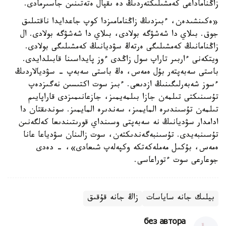
زاڭناماداعى كەمشىلىكتەردىڭ دە ىقپال ەتەتىنىن جاسىرمادى.
«ەكىنشىدەن، ءبىزدىڭ زاڭنامامىزدا كوپ جاعدايدا ناقتىلىق
جوق. بىلاي دا شەشۋگە بولادى، بىلاي دا شەشۋگە بولادى. ال
زاڭنامانىڭ كەمشىلىگى ەرتەڭ سۋديانىڭ كەمشىلىگى بولادى.
ويتكەنى ءاربىر تاراپ سول زاڭدى ءوز پايداسىنا قابىلدايدى.
باستى سەبەپتەر بۇل ەمەس، ەڭ باستى سەبەپ - سۋديالاردىڭ
ءسوز شەبەرلىگىنىڭ ازدىعى. ءبىز سوت اكتىسىن نەگىزدەپ
تۇسىنىكتى تىلمەن جازا بىلمەيمىز، جازعانىمىزدى قاراپايىم
تىلمەن تۇسىندىرە المايمىز، سەندىرە المايمىز. سوندىقتان دا
ادامدار سۋديانىڭ نە سەبەپتى وسىنداي قورىتىندىعا كەلگەنىن
تۇسىنبەيدى. تۇسىنبەگەندىكتەن، سوت زالىنان سۋدياعا عانا
ەمەس، بۇكىل مەملەكەتكە وكپەلەپ شىعادى»، - دەدى
جوعارعى سوت ءتوراعاسى.
بيلىك جانە ساياسات
زاڭ جانە قۇقىق
без автора