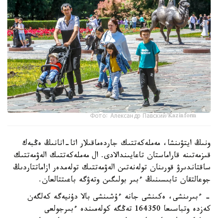
Фото: Александр Павский/Kazinform
ونىڭ ايتۋىنشا، مەملەكەتتىك جاردەماقىلار اتا-انانىڭ ەڭبەك
قىزمەتىنە قاراماستان تاعايىندالادى. ال مەملەكەتتىك الەۋمەتتىك
ساقتاندىرۋ قورىنان تولەنەتىن الەۋمەتتىك تولەمدەر ازاماتتاردىڭ
جوعالتقان تابىسىنىڭ ءبىر بولىگىن وتەۋگە باعىتتالعان.
- ءبىرىنشى، ەكىنشى جانە ءۇشىنشى بالا دۇنيەگە كەلگەن
كەزدە وتباسىعا 164350 تەڭگە كولەمىندە ءبىرجولعى