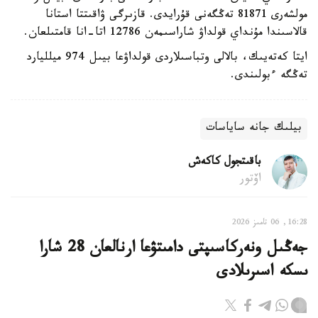
مولشەرى 81871 تەڭگەنى قۇرايدى. قازىرگى ۋاقىتتا استانا
قالاسىندا مۇنداي قولداۋ شاراسىمەن 12786 اتا-انا قامتىلعان.
ايتا كەتەيىك، بالالى وتباسىلاردى قولداۋعا بيىل 974 ميلليارد
تەڭگە ءبولىندى.
بيلىك جانە ساياسات
باقىتجول كاكەش
اۆتور
16:28, 06 تامىز 2026
جەڭىل ونەركاسىپتى دامىتۋعا ارنالعان 28 شارا
ىسكە اسىرىلادى