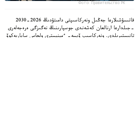
Фото: Правительство РК
قاتىسۋشىلارعا جەڭىل ونەركاسىپتى دامىتۋدىڭ 2026-2030
-جىلدارعا ارنالعان كەشەندى جوسپارىنىڭ نەگىزگى ەرەجەلەرى
تانىستىرىلدى. ونەركاسىپ ۆيسە- ءمينيسترى ولجاس ساپاربەكوۆ
اتاپ وتكەندەي، قۇجات زاڭناما، ساتىپ الۋ تەتىگىن جەتىلدىرۋ،
«كولەڭكەلى» يمپورتقا قارسى ءىس-قيمىل، ينۆەستيتسيا تارتۋ،
وتاندىق برەندتى دامىتۋ مەن كادر دايارلاۋعا ارنالعان 28 ءىس-
شارانى قامتيدى.