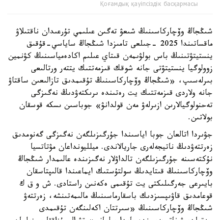
Қоғамдық қауіпсіздік басқармасы
شىڭجاڭ وۆچاركاسىنىڭ شىعۋ تەگىن عىلىمي تۇرعىدان ناقتىلاۋ
ماقساتىندا 2025 -جىلعى تامىزدا شىڭجاڭ ساياسي-قۇقىق
ينستيتۋتىنىڭ باس بولۋىمەن قىتاي عىلىم اكادەمياسىنىڭ كۋنمين
زوولوگيا ينستيتۋتى جانە شوقك قىزمەتتىك يتتەر ورتالىعى
بىرلەسىپ، «شىڭجاڭ وۆچاركاسىنىڭ تۇقىمدىق تازالىعىن ساقتاۋ
جانە ولاردى قىزمەتتىك يت رەتىندە ىرىكتەۋدىڭ نەگىزگى
تەحنولوگيالارىن ازىرلەۋ مەن قولدانۋ» جوباسىن ىسكە قوسقان
بولاتىن.
جۋىردا اتالعان جوبا اياسىندا جۇرگىزىلگەن نەگىزگى گەنومدىق
زەرتتەۋدىڭ ناتيجەلەرى جاريالاندى. ميلليونداعان مۋتاتسيا
نۇكتەسىنە جۇرگىزىلگەن تالداۋلار نەگىزىندە عالىمدار شىڭجاڭ
وۆچاركاسىنىڭ قىتايدىڭ سولتۇستىك ايماعىندا قالىپتاسقان
بايىرعى جەرگىلىكتى يت تۇقىمى ەكەنىن راستادى. ش و ق ك
قوعامدىق قاۋىپسىزدىك باسقارماسىنىڭ مالىمەتىنشە، زەرتتەۋ
شىڭجاڭ وۆچاركاسىنىڭ «سىرتتان اكەلىنگەن تۇقىمدى