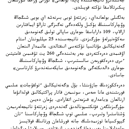
جەتىلدىرۋ ناتيجەسىندە پايدا بولعانى» تۋرالى ۇزاققا سوزىلعان
پىكىرتالاسقا نۇكتە قويىلدى.
بەلگىلى بولعانداي، زەرتتەۋ توبى بىرنەشە اي بويى شىڭجاڭ
وۆچاركاسىنىڭ بۇكىل ولكەدەگى نەگىزگى تارالۋ ايماقتارىن
ارالاپ، 109 داراباسقا جوعارى ساپالى تولىق گەنومدىق
سەكۆەنيرلەۋ جۇرگىزدى. ناتيجەسىندە 25 ميلليوننان استام
گەنەتيكالىق مۋتاتسيا نۇكتەسى انىقتالدى. عالىمدار الىنعان
اۋقىمدى دەرەكتەردى جەر بەتىندەگى 260 يت تۇقىمىن قامتيتىن
ءىرى دەرەكقورمەن سالىستىرىپ، شىڭجاڭ وۆچاركاسىنىڭ
جوعارى دالدىكتەگى «گەنومدىق سايكەستەندىرۋ كارتاسىن»
جاسادى.
دەرەككوزدىڭ جازۋىنشا، بۇل «گەنەتيكالىق ءتولقۇجات» عىلىمي
قورىتىندى عانا ەمەس، سونىمەن قاتار پراكتيكالىق قولدانۋعا
ارنالعان «باعدار» قىزمەتىن اتقارادى. بۇعان دەيىن
جۇرگىزىلگەن فۋنكتسيونالدىق گەندەردى زەرتتەۋ ناتيجەلەرىمەن
ۇشتاستىرا وتىرىپ، عىلىمي توپ شىڭجاڭ وۆچاركاسىنا ءتان
گيپوكسياعا توزىمدىلىك جانە قورشاعان ورتانىڭ قولايسىز