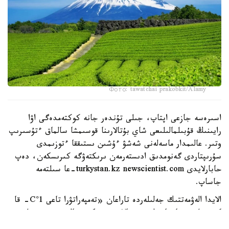
Фото: tawatchai prakobkit/Alamy
اسىرەسە جازعى اپتاپ، جىلى تۇندەر جانە كوكتەمدەگى اۋا
رايىنىڭ قۇبىلمالىلىعى شاي بۇتالارىنا قوسىمشا سالماق ءتۇسىرىپ
وتىر. عالىمدار ماسەلەنى شەشۋ ءۇشىن ىستىققا ءتوزىمدى
سۇرىپتاردى گەنومدىق ادىستەرمەن ىرىكتەۋگە كىرىسكەن، دەپ
حابارلايدى turkystan.kz newscientist.com-عا سىلتەمە
جاساپ.
الايدا الەۋمەتتىك جەلىلەردە تاراعان «تەمپەراتۋرا تاعى 1°C- قا
كوتەرىلسە، ماتچا مۇلدە جوعالادى» دەگەن مالىمدەمەنى عىلىمي
تۇرعىدان دالەلدەنگەن بولجام دەۋگە بولمايدى. قازىرگى