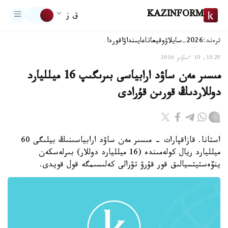
KAZINFORM
ق ز
ترەند:
2026-سايلاۋ
وقيعا
تاعايىنداۋ
اقوردا
15:29, 10 ءساۋىر 2016
مىسىر مەن ساۋد ارابياسى بىرىگىپ 16 ميلليارد
دوللاردىڭ قورىن قۇرادى
استانا. قازاقپارات - مىسىر مەن ساۋد ارابياسىنىڭ بيلىگى 60
ميلليارد ريال كولەمىندە (16 ميلليارد دوللار) بىرلەسكەن
ينۆەستيتسيالىق قور قۇرۋ تۋرالى كەلىسىمگە قول قويدى.