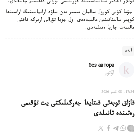
دوللار ەلەكتر ستانساسىنىڭ قۇرىلىسى تۋرالى كەلىسىم جاسالدى.
جۇما كۇنى كورول سالمان مىسىر مەن ساۋد ارابياسىنىڭ اراسىندا
كوپىر سالىناتىنىن مالىمدەدى. ول جوبا تۋرالى ازىرگە ناقتى
مالىمەت جاريا ەتىلمەدى.
الەم
без автора
اۆتور
17:24, 08 تامىز 2026
قازاق توبەتى قىتايدا جەرگىلىكتى يت تۇقىمى
رەتىندە تانىلدى