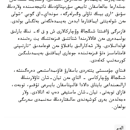
جاعدايلارىنا بەيىمدەلۋ گەندەرىن انىقتادى. وسىلايشا مىڭداعان
جىلدارعا جالعاسقان تابيعي سۇرىپتالۋدىڭ ناتيجەسىندە ولاردىڭ
سۋىق ءارى بيىك تاۋلى وڭىرلەرگە، سونداي-اق گوبي ءشولى
مەن شولەيتتى ايماقتارعا ابدەن بەيىمدەلگەنى بەلگىلى بولدى.
قازىرگى ۋاقىتتا شىڭجاڭ وۆچاركالارى ش و ق ك- نىڭ بارلىق
بولىمدەرى مەن قالالارىندا شتاتتىق قىزمەتتىك يت رەتىندە
قولدانىلادى. ولار شەكارالىق باقىلاۋ مەن قوعامدىق ءتارتىپتى
قامتاماسىز ەتۋ قىزمەتىندە جوعارى ايماقتىق بەيىمدىلىگىن
كورسەتىپ كەلەدى.
قىتاي جۇمىسشى يتتەردى باسقارۋ قاۋىمداستىعى دەرەگىنشە،
شىڭجاڭ وۆچاركاسى - التاي مەن تيان-شان تاۋلارىنىڭ
ارالىعىنداعى بايتاق دالادا قالىپتاسقان بايىرعى تۇقىم، توبەت،
قازاق توبەتى، تيان-شان ماستيفى دەپ تە اتالادى. ولار
ەجەلدەن بەرى كوشپەندى حالىقتاردىڭ سەنىمدى سەرىگى
بولعان.
الەم