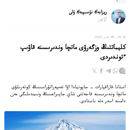
ريزابەك نۇسىپبەك ۇلى
اۆتور
16:18, 08 تامىز 2026
كليماتتىڭ وزگەرۋى ماتچا وندىرىسىنە قاۋىپ
ءتوندىردى
استانا.قازاقپارات - جاپونيادا اۋا تەمپەراتۋراسىنىڭ كوتەرىلۋى
ماتچا وندىرىسىنە قاجەتتى شاي جاپىراعىنىڭ ونىمدىلىگى مەن
دامىنە اسەر ەتە باستادى.