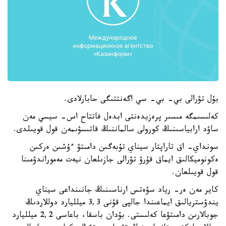
بۇل تۋرالى بي- بي- سي اگەنتتىگى حابارلادى.
كەلىسىمگە مىسىر پرەزيدەنتى ابدەل فاتتاح اس- سيسي مەن
ساۋد ارابياسىنىڭ كورولى سالماننىڭ قاتىسۋىمەن قول قويىلدى.
سونداي- اق تاراپتار سيناي تۇبەگىن دامىتۋ ءۇشىن ەركىن
ەكونوميكالىق ايماق قۇرۋ تۋرالى جازىلعان نيەت مەموراندۋمىنا
قول قويىلعان.
كاير مەن ەر- رياد سۋەتس ارناسىنىڭ جانىنداعى سيناي
يندۋستريالىق ايماعىندا جالپى قۇنى 3,3 ميلليارد دوللاردىڭ
جوبالارىن دامىتۋعا كەلىستى. بۇدان باسقا، باعاسى 2,2 ميلليارد