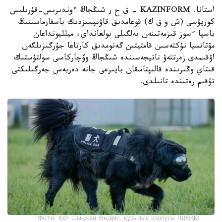
استانا. KAZINFORM – ق ح ر شىڭجاڭ ءوندىرىس-قۇرىلىس
كورپۋسى (ش و ق ك) قوعامدىق قاۋىپسىزدىك باسقارماسىنىڭ
باسپا ءسوز قىزمەتىنەن بەلگىلى بولعانداي، ميلليونداعان
مۋتاتسيا نۇكتەسىن قامتيتىن گەنومدىق كارتاعا جۇرگىزىلگەن
اۋقىمدى زەرتتەۋ ناتيجەسىندە شىڭجاڭ وۆچاركاسى سولتۇستىك
قىتاي وڭىرىندە قالىپتاسقان بايىرعى جانە دەربەس جەرگىلىكتى
تۇقىم رەتىندە تانىلدى.
Фото: ҚХР Шыңжаң Өндіріс-құрылыс корпусы (ШӨҚК)