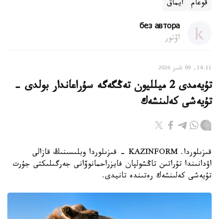
قوعام
ايماق
без автора
اۆتور
14:11, 09 تامىز 2026
تۇيەمدى 2 ميلليون تەڭگەگە سۇراعاندار بولدى -
تۇيەشى كەلىنشەك
قىزىلوردا. KAZINFORM - قىزىلوردا وبلىسىنىڭ قازالى
اۋدانىندا تۇراتىن تاڭشولپان فايزراحمانوۆانى جەرگىلىكتى جۇرت
تۇيەشى كەلىنشەك رەتىندە تانيدى.