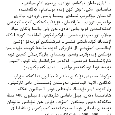
- ءبارى ماعان ەركەلەپ تۇرادى. وزدەرى ادام سياقتى،
ساعىنادى. ەكى-ءۇش كۇن ۇيدە بولماسام، كەلگەنىمدە
الدىمنان جۇگىرىپ شىعادى. يىعىما باسىن قويادى. جانارى
مولدىرەپ تۇرادى. جارالانعان، قۇرتتاپ كەتكەن كەزدە كوزىنەن
ادەتتەگىدەن كوپ جاس اعادى. مەن ونى جانىنا باتقان سوڭ
جىلاپ تۇر دەپ تۇسىنەمىن. بلوگەرلىكپەن العاشقىدا كوپشىلىككە
اۋىلدىڭ كۇندەلىكتى تىنىس- تىرشىلىگىن كورسەتۋ ءۇشىن
اينالىسىپ ءجۇردىم. ال قازىرگى كەزدە حالىققا كوبىنە تۇيەلەرمەن
تۇسكەن ۆيدەولارىم وتەدى. وسىنداي جازبالارىمنان كەيىن تۇيە
شارۋاشىلىعىنا قىزىعىپ، كەڭەس سۇراعاندار وتە كوپ. ءتىپتى
تۇيەمە قۇدا تۇسكەندەر بولدى،- دەدى كەيىپكەرىمىز.
ەركوشا ەسىمدى تۇلىگىن بىلتىر 2 ميلليون تەڭگەگە سۇراپ
كەلگەن. الايدا قيماستىق سەزىمنەن ۇسىنىستان باس تارتىپتى.
ول كەزدە ءبىر تۇيەنىڭ نارىقتاعى قۇنى 1 ميلليون تەڭگە
شاماسىندا ەكەن. بيىل باعاسى شارىقتاپ، 1 ميلليون 400 مىڭ
تەڭگەگە دەيىن جەتكەن. ءسۇت، قۇرتى مەن شۇباتىن ساتۋدان
تۇسەتىن پايدانى قوسا ەسەپتەگەندە كەيىپكەرىمىزدىڭ ايلىق