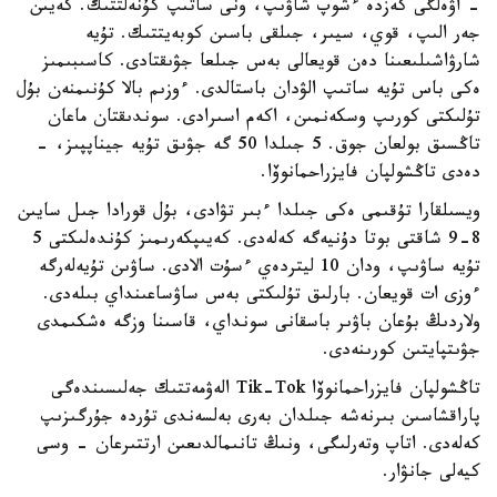
- اۋەلگى كەزدە ءشوپ شاۋىپ، ونى ساتىپ كۇنەلتتىك. كەيىن
جەر الىپ، قوي، سيىر، جىلقى باسىن كوبەيتتىك. تۇيە
شارۋاشىلىعىنا دەن قويعالى بەس جىلعا جۋىقتادى. كاسىبىمىز
ەكى باس تۇيە ساتىپ الۋدان باستالدى. ءوزىم بالا كۇنىمنەن بۇل
تۇلىكتى كورىپ وسكەنمىن، اكەم اسىرادى. سوندىقتان ماعان
تاڭسىق بولعان جوق. 5 جىلدا 50 گە جۋىق تۇيە جيناپپىز، -
دەدى تاڭشولپان فايزراحمانوۆا.
ويسىلقارا تۇقىمى ەكى جىلدا ءبىر تۋادى، بۇل قورادا جىل سايىن
8-9 شاقتى بوتا دۇنيەگە كەلەدى. كەيىپكەرىمىز كۇندەلىكتى 5
تۇيە ساۋىپ، ودان 10 ليتردەي ءسۇت الادى. ساۋىن تۇيەلەرگە
ءوزى ات قويعان. بارلىق تۇلىكتى بەس ساۋساعىنداي بىلەدى.
ولاردىڭ بۇعان باۋىر باسقانى سونداي، قاسىنا وزگە ەشكىمدى
جۋىتپايتىن كورىنەدى.
تاڭشولپان فايزراحمانوۆا Tik-Tok الەۋمەتتىك جەلىسىندەگى
پاراقشاسىن بىرنەشە جىلدان بەرى بەلسەندى تۇردە جۇرگىزىپ
كەلەدى. اتاپ وتەرلىگى، ونىڭ تانىمالدىعىن ارتتىرعان - وسى
كيەلى جانۋار.