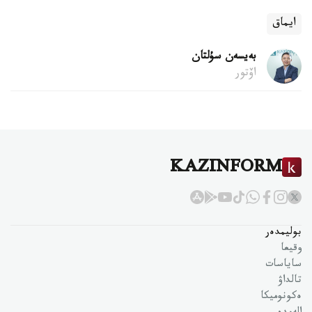
ايماق
بەيسەن سۇلتان
اۆتور
KAZINFORM
بوليمدەر
وقيعا
ساياسات
تالداۋ
ەكونوميكا