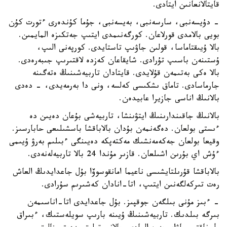
قايتالانعانىن ايتادى.
- دۇيسەنبى، سارسەنبى، بەيسەنبى، جۇما كۇندەرى ءتورت كۇن
بويى بالامدى قورلاعان. كورگەنىمدى ايتىپ جەتكىزە المايمىن.
بالا ۇيىقتاماسا، قولىن جاۋىپ تاستايدى. كورپەنى الىپ،
ۇستىنەن باسىپ تۇرادى. شايقاعان كەزدە لاقتىرىپ جىبەرەدى.
بالا ەكى بەتىمەن قۇلايدى. قايتادان تاربيەشىنىڭ ەتەگىنە
جارماسادى. تاماق ىشكىسى كەلسە، ونى دا بەرمەيدى، - دەدى
بالانىڭ اناسى جازيرا عابيدەن.
بالانىڭ جاقىندارىنىڭ ايتۋىنشا، تاربيەشى بۇعان دەيىن دە
ءىستى بولعان. دەگەنمەن بۇدان بالاباقشا باسشىلىعى حابارسىز.
وقيعا بولعان جەكەمەنشىك مەكتەپكە دەيىنگى ءبىلىم بەرۋ ۇيىمى
ءۇش اي بۇرىن اشىلعان. قازىر مۇندا 24 بالا تاربيەلەنەدى.
بالاباقشا قۇرىلتايشىسى ناعيما امانقوسوۆا بۇل جاعدايدىڭ العاش
رەت تىركەلگەنىن ايتىپ، اتا-انادان كەشىرىم سۇرادى.
- ءبىز مۇنى بىلگەن جوقپىز. بۇل جاعدايدى اتا-اناسىمەن
بىرگە بىلدىك. تاربيەشىنىڭ ۇيىنە بارىپ سويلەستىك، ءبىراق