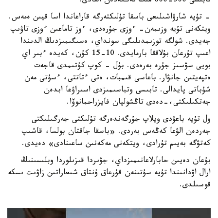
تابىسى 500-600 مىڭ تەڭگەدەن اسادى.
- تۇيە شارۋاشىلىعى باسقا تۇلىكتەرگە قاراعاندا اسا قيىن ەمەس.
ويتكەنى تۇيە وزىمەن- ءوزى جۇرەدى، ءوز تاماعىن ءوزى تاۋىپ
جەيدى. شولگە توزىمدىلىگى سونداي، ەسىگىمىزدىڭ الدىندا
اعىپ تۇرعان بۇلاققا بارمايدى. 10-15 كۇن، كەيدە ءبىر اي
بويى سۋسىز جۇرە بەرەدى. بۇل - كوپ كۇتىمدى قاجەت
ەتپەيتىن جانۋار. باعاسى قىمبات، ەتى ءتاتتى، ءسۇتى مەن
شۇباتى پايدالى. تابىسى وتباسىمىزدى اسىراۋعا ابدەن
جەتكىلىكتى،-دەدى تاڭشولپان فايزراحمانوۆا.
ول تۇيە باعۋدى ويلاپ جۇرگەندەرگە تۇلىكتى جەرگىلىكتى
جەردەن الۋعا كەڭەس بەردى. «باسقا جاقتان بولسا، قاشىپ
كەتۋگە بەيىم تۇرادى، ويتكەنى مەكەنىن ساعىنادى» دەيدى.
بۇعان دەيىن حابارلاعانىمىزداي، جۋىردا قىزىلوردا وبلىسىنىڭ
ارال اۋدانىندا تۇيە سۇتىنەن قۇرعاق ۇنتاق شىعاراتىن زاۋىت ىسكە
قوسىلدى.