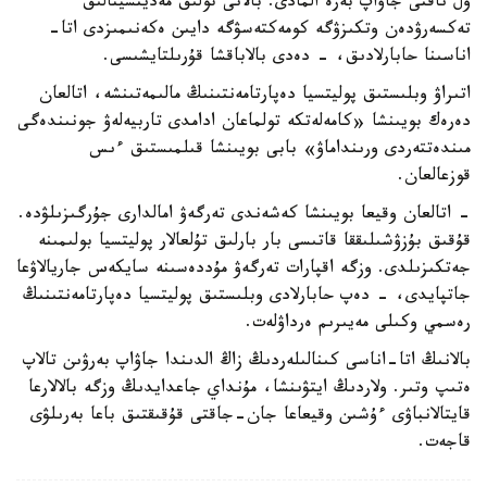
ول ناقتى جاۋاپ بەرە المادى. بالانى تولىق مەديتسينالىق
تەكسەرۋدەن وتكىزۋگە كومەكتەسۋگە دايىن ەكەنىمىزدى اتا-
اناسىنا حابارلادىق، - دەدى بالاباقشا قۇرىلتايشىسى.
اتىراۋ وبلىستىق پوليتسيا دەپارتامەنتىنىڭ مالىمەتىنشە، اتالعان
دەرەك بويىنشا «كامەلەتكە تولماعان ادامدى تاربيەلەۋ جونىندەگى
مىندەتتەردى ورىنداماۋ» بابى بويىنشا قىلمىستىق ءىس
قوزعالعان.
- اتالعان وقيعا بويىنشا كەشەندى تەرگەۋ امالدارى جۇرگىزىلۋدە.
قۇقىق بۇزۋشىلىققا قاتىسى بار بارلىق تۇلعالار پوليتسيا بولىمىنە
جەتكىزىلدى. وزگە اقپارات تەرگەۋ مۇددەسىنە سايكەس جاريالاۋعا
جاتپايدى، - دەپ حابارلادى وبلىستىق پوليتسيا دەپارتامەنتىنىڭ
رەسمي وكىلى مەيىرىم ەرداۋلەت.
بالانىڭ اتا-اناسى كىنالىلەردىڭ زاڭ الدىندا جاۋاپ بەرۋىن تالاپ
ەتىپ وتىر. ولاردىڭ ايتۋىنشا، مۇنداي جاعدايدىڭ وزگە بالالارعا
قايتالانباۋى ءۇشىن وقيعاعا جان-جاقتى قۇقىقتىق باعا بەرىلۋى
قاجەت.