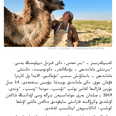
Фото: Назерке Саниязова/Kazinform
كەيىپكەرىمىز - ءبىر ەمەس، ەكى قىزىل ديپلومنىڭ يەسى.
ءبىرىنشى ماماندىعى - بۋحگالتەر- ەكونوميست، ەكىنشى
ماماندىعى - باستاۋىش سىنىپ ءمۇعالىمى. الايدا ول كارەرا
قۋعان جوق. ەكى ماماندىق بويىنشا جۇمىس ىستەمەدى. 14 جىل
بۇرىن قازالىعا كەلىن بولىپ ءتۇسىپ، سوندا ءوسىپ- ءوندى.
2019 -جىلدان بەرى جولداسىمەن بىرگە وسى اۋداننىڭ شاكەن
اۋىلدىق وكرۋگىنە قاراستى سايقۇدىق دەگەن مالشى اۋىلعا
كوشىپ، اتاكاسىپپەن اينالىسىپ كەلەدى.