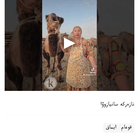
نازەركە سانيازوۆا
قوعام
ايماق