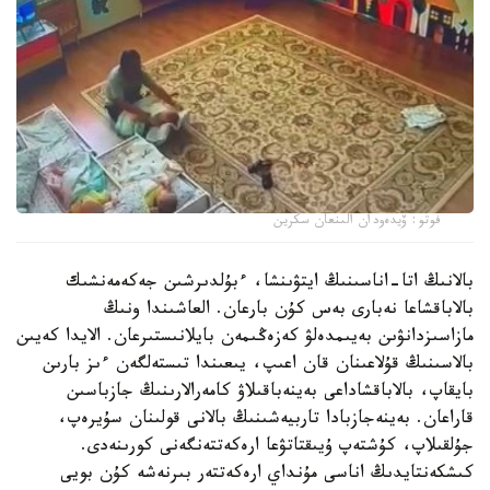
فوتو: ۆيدەودان الىنعان سكرين
بالانىڭ اتا-اناسىنىڭ ايتۋىنشا، ءبۇلدىرشىن جەكەمەنشىك
بالاباقشاعا نەبارى بەس كۇن بارعان. العاشىندا ونىڭ
مازاسىزدانۋىن بەيىمدەلۋ كەزەڭىمەن بايلانىستىرعان. الايدا كەيىن
بالاسىنىڭ قۇلاعىنان قان اعىپ، يىعىندا تىستەلگەن ءىز بارىن
بايقاپ، بالاباقشاداعى بەينەباقىلاۋ كامەرالارىنىڭ جازباسىن
قاراعان. بەينەجازبادا تاربيەشىنىڭ بالانى قولىنان سۇيرەپ،
جۇلقىلاپ، كۇشتەپ ۇيىقتاتۋعا ارەكەتتەنگەنى كورىنەدى.
كىشكەنتايدىڭ اناسى مۇنداي ارەكەتتەر بىرنەشە كۇن بويى