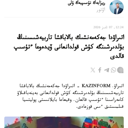
ريزابەك نۇسىپبەك ۇلى
اۆتور
12:24, 07 تامىز 2026
اتىراۋدا جەكەمەنشىك بالاباقشا تاربيەشىسىنىڭ
بۇلدىرشىنگە كۇش قولدانعانى ۆيدەوعا ءتۇسىپ
قالدى
اتىراۋ. KAZINFORM - اتىراۋدا جەكەمەنشىك بالاباقشا
تاربيەشىسىنىڭ بۇلدىرشىنگە كۇش قولدانعانى بەينەباقىلاۋ
كامەراسىنا ءتۇسىپ قالعان. وقيعاعا بايلانىستى پوليتسيا
قىلمىستىق ءىس قوزعادى.