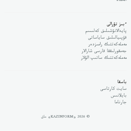
الەمدە
ءبىز تۋرالى
پايدالانۋشىلىق كەلىسىم
قۇپىيالىلىق ساياساتى
مەملەكەتتىك رامىزدەر
جەمقورلىققا قارسى شارالار
مەملەكەتتىك ساتىپ الۋلار
باسقا
سايت كارتاسى
بايلانىس
جارناما
© 2026 «KAZINFORM» حاق