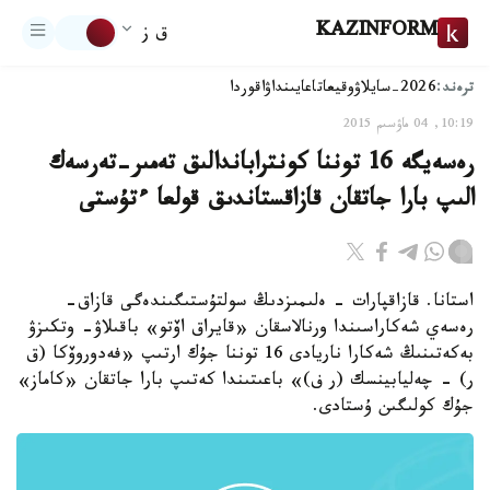
KAZINFORM
ق ز
ترەند:
2026-سايلاۋ
وقيعا
تاعايىنداۋ
اقوردا
10:19, 04 ماۋسىم 2015
رەسەيگە 16 توننا كونتراباندالىق تەمىر-تەرسەك
الىپ بارا جاتقان قازاقستاندىق قولعا ءتۇستى
استانا. قازاقپارات - ەلىمىزدىڭ سولتۇستىگىندەگى قازاق-
رەسەي شەكاراسىندا ورنالاسقان «قايراق اۆتو» باقىلاۋ- وتكىزۋ
بەكەتىنىڭ شەكارا ناريادى 16 توننا جۇك ارتىپ «فەدوروۆكا (ق
ر) - چەليابينسك (ر ف)» باعىتىندا كەتىپ بارا جاتقان «كاماز»
جۇك كولىگىن ۇستادى.