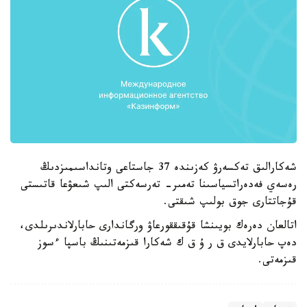
شەكارالىق تەكسەرۋ كەزىندە 37 جاستاعى وتانداسىمىزدىڭ
رەسەي فەدەراتسياسىنا تەمىر- تەرسەكتى الىپ شىعۋعا قاتىستى
قۇجاتتارى جوق بولىپ شىقتى.
اتالعان دەرەك بويىنشا قۇقىققورعاۋ ورگاندارى حابارلاندىرىلدى،
دەپ حابارلايدى ق ر ۇ ق ك شەكارا قىزمەتىنىڭ باسپا ءسوز
قىزمەتى.