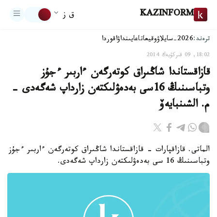
KAZINFORM
ق ز
ترەند:
2026-سايلاۋ
وقيعا
تاعايىنداۋ
اقوردا
18:02, 09 قىركۇيەك 2014
قازاقستاندا شاڭىراق كوتەرگەن ءاربىر ءجۇز
وتباسىنىڭ 16سى بەدەۋلىكتەن زارداپ شەگەدى -
م. الشىنبايەۆ
الماتى. قازاقپارات - قازاقستاندا شاڭىراق كوتەرگەن ءاربىر ءجۇز
وتباسىنىڭ 16 سى بەدەۋلىكتەن زارداپ شەگەدى.