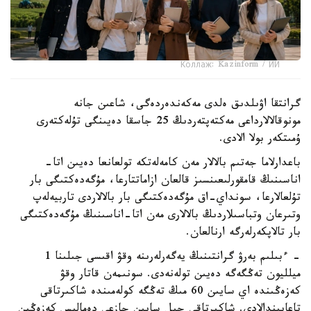
Коллаж: Kazinform / ИИ
گرانتقا اۋىلدىق ەلدى مەكەندەردەگى، شاعىن جانە
مونوقالالارداعى مەكتەپتەردىڭ 25 جاسقا دەيىنگى تۇلەكتەرى
ۇمىتكەر بولا الادى.
باعدارلاما جەتىم بالالار مەن كامەلەتكە تولعانعا دەيىن اتا-
اناسىنىڭ قامقورلىعىنسىز قالعان ازاماتتارعا، مۇگەدەكتىگى بار
تۇلعالارعا، سونداي-اق مۇگەدەكتىگى بار بالالاردى تاربيەلەپ
وتىرعان وتباسىلاردىڭ بالالارى مەن اتا-اناسىنىڭ مۇگەدەكتىگى
بار تالاپكەرلەرگە ارنالعان.
- ءبىلىم بەرۋ گرانتىنىڭ يەگەرلەرىنە وقۋ اقىسى جىلىنا 1
ميلليون تەڭگەگە دەيىن تولەنەدى. سونىمەن قاتار وقۋ
كەزەڭىندە اي سايىن 60 مىڭ تەڭگە كولەمىندە شاكىرتاقى
تاعايىندالادى. شاكىرتاقى جىل سايىن جازعى دەمالىس كەزەڭىن