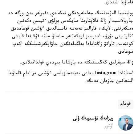
قاماۋعا الىندى.
پوليتسيا الەۋمەتتىك جەلىلەردەگى تىكەلەي ەفيرلەر مەن وزگە دە
جاريالانىمدار زاڭ تالاپتارىنا سايكەس بولۋى ءتيىس ەكەنىن
ەسكەرتتى. لايك، قارالىم نەمەسە تانىمالدىق ءۇشىن قوعامدىق
ءتارتىپتى بۇزۋ، ادەپسىز ارەكەتتەر جاساۋ جانە قۇقىققا قايشى
كونتەنت تاراتۋ زاڭنامادا بەلگىلەنگەن جاۋاپكەرشىلىككە اكەپ
سوعادى.
زاڭ سيفرلىق كەڭىستىكتە دە بارشاعا بىردەي قولدانىلادى.
استانادا Instagram-داعى بەينەجازباسى ءۇشىن ەر ادام قاماۋعا
الىنعانىن جازعان ەدىك.
قوعام
ريزابەك نۇسىپبەك ۇلى
اۆتور