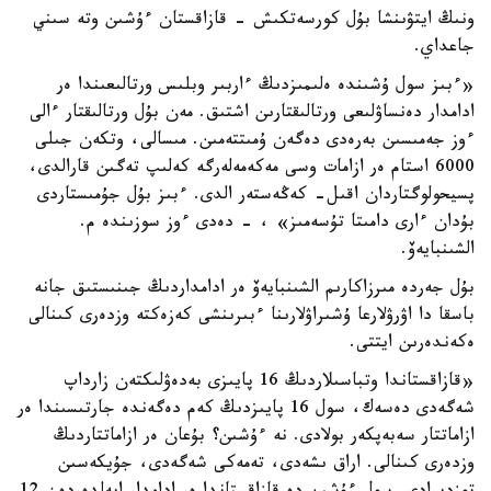
ونىڭ ايتۋىنشا بۇل كورسەتكىش - قازاقستان ءۇشىن وتە سىني
جاعداي.
«ءبىز سول ۇشىندە ەلىمىزدىڭ ءاربىر وبلىس ورتالىعىندا ەر
ادامدار دەنساۋلىعى ورتالىقتارىن اشتىق. مەن بۇل ورتالىقتار ءالى
ءوز جەمىسىن بەرەدى دەگەن ۇمىتتەمىن. مىسالى، وتكەن جىلى
6000 استام ەر ازامات وسى مەكەمەلەرگە كەلىپ تەگىن قارالدى،
پسيحولوگتاردان اقىل- كەڭەستەر الدى. ءبىز بۇل جۇمىستاردى
بۇدان ءارى دامىتا تۇسەمىز» ، - دەدى ءوز سوزىندە م.
الشىنبايەۆ.
بۇل جەردە مىرزاكارىم الشىنبايەۆ ەر ادامداردىڭ جىنىستىق جانە
باسقا دا اۋرۋلارعا ۇشىراۋلارىنا ءبىرىنشى كەزەكتە وزدەرى كىنالى
ەكەندەرىن ايتتى.
«قازاقستاندا وتباسىلاردىڭ 16 پايىزى بەدەۋلىكتەن زارداپ
شەگەدى دەسەك، سول 16 پايىزدىڭ كەم دەگەندە جارتىسىندا ەر
ازاماتتار سەبەپكەر بولادى. نە ءۇشىن؟ بۇعان ەر ازاماتتاردىڭ
وزدەرى كىنالى. اراق ىشەدى، تەمەكى شەگەدى، جۇيكەسىن