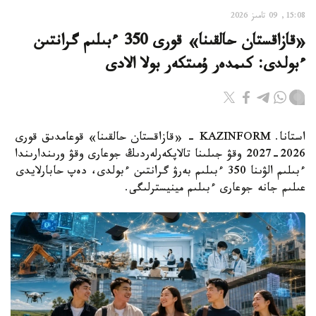
15:08, 09 تامىز 2026
«قازاقستان حالقىنا» قورى 350 ءبىلىم گرانتىن
ءبولدى: كىمدەر ۇمىتكەر بولا الادى
استانا. KAZINFORM - «قازاقستان حالقىنا» قوعامدىق قورى
2026-2027 وقۋ جىلىنا تالاپكەرلەردىڭ جوعارى وقۋ ورىندارىندا
ءبىلىم الۋىنا 350 ءبىلىم بەرۋ گرانتىن ءبولدى، دەپ حابارلايدى
عىلىم جانە جوعارى ءبىلىم مينيسترلىگى.