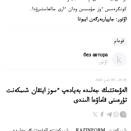
كونگرەسس ءوز جۇمىسىن ودان ءارى جالعاستىرۋدا.
اۆتور: جاپپاربەرگەن ايبوتا
قوعام
без автора
اۆتور
15:45, 09 تامىز 2026
الەۋمەتتىك جەلىدە بەيادەپ ءسوز ايتقان شىمكەنت
تۇرعىنى قاماۋعا الىندى