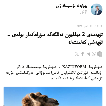
ريزابەك نۇسىپبەك ۇلى
اۆتور
14:11, 09 تامىز 2026
تۇيەمدى 2 ميلليون تەڭگەگە سۇراعاندار بولدى -
تۇيەشى كەلىنشەك
قىزىلوردا. KAZINFORM - قىزىلوردا وبلىسىنىڭ قازالى
اۋدانىندا تۇراتىن تاڭشولپان فايزراحمانوۆانى جەرگىلىكتى جۇرت
تۇيەشى كەلىنشەك رەتىندە تانيدى.