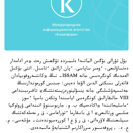
بۇل تۋرالى بۇگىن الماتىدا ەلىمىزدە تۇڭعىش رەت «ەر ادامدار
دەنساۋلىعى، ءومىر ساپاسى. ءپان ارالىق ءتاسىل. اتتى بۇكىل
الەمدىك كونگرەسس جانە ISSAM- نىڭ «كانتسەروفوبيادان
قاتەرلى ىسىكتى الدىن الۋعا دەيىن: جىنىس گورموندارىنىڭ
جەتىسپەۋشىلىگى جانە ينسۋلينورەزيستەنتتىك» تاقىرىبىنداعى
VIII حالىقارالىق كونگرەسى اياسىندا وتكەن باسپا ءسوز
ءماسليحاتىندا «اكادەميك ب. و. جاربوسىنوۆ اتىنداعى ۋرولوگيا
عىلىمي ورتالىعى» ا ق باسقارما ءتوراعاسى، ق ر مەملەكەتتىك
سىيلىعىنىڭ لاۋرەاتى، ق ر ۇ ع ا كوررەسپوندەنت- مۇشەسى، م.
ع. د. , پروفەسسور مىرزاكارىم الشىنبايەۆ مالىمدەدى.