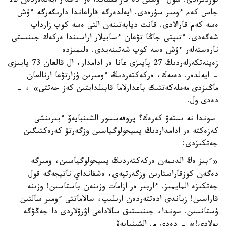
توزدىرادى. سول ءۇشىن دە قازاقستاندا ەر ادامدار ايەلدەردەن 12
جاس كەم ءومىر سۇرەدى. ايەلدەرگە قاراعاندا دارىگەرگە ءۇش
ەسە كەم قارالادى. قانت ديابەتىنەن التى ەسە كوپ زارداپ
شەگەدى. ءتىپتى جاڭا تۋعان ءسابيلار اراسىندا ەركەك جىنىستى
نارەستەلەر ءۇش ەسە كوپ شەتىنەيدى. ەلىمىزدە
زەينەتكەرلەردىڭ 27 پايىزى عانا ەر ادامدار، ال قالعان 73 پايىزى
- ايەلدەر. دەمەك، ەركەكتەردىڭ ءومىرىن ۇزارتۋعا ارنالعان
ماڭىزدى مەملەكەتتىك باعدارلاما قابىلدايتىن كەز جەتتى» ، -
دەدى ول.
سوندا نە ىستەۋ كەرەك؟ پروفەسسور الشىنبايەۆ ءبىرىنشى
كەزەكتە ەر ادامداردىڭ پسيحولوگياسىن وزگەرتۋ كەرەكتىگىن
جەتكىزدى:
«ءبىز ەڭ الدىمەن ەركەكتەردىڭ پسيحولوگياسىن، ومىرگە
دەگەن كوزقاراستارىن وزگەرتپەي، ەشقانداي ناتيجەگە قول
جەتكىزە المايمىز. ءاربىر ەر ازامات وزىنەن باستاسىن! وزىنە
قاراسىن! زياندى ادەتتەردەن ارىلىپ، سالاماتتى ءومىر سالتىن
ۇستانسىن. سوندا، جىنىستىق سالاداعى اۋرۋلاردى دا جەڭۋگە
بولادى!» - دەدى م. الشىنبايەۆ