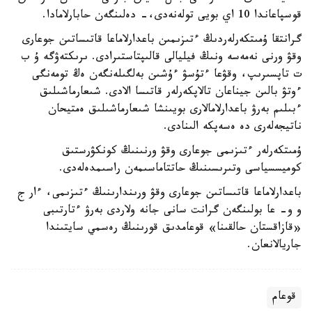
قوسپاعاندا 10 اي بويى تولەنەدى،- دەلىنگەن حابارلامادا.
گرانتقا ۇمىتكەرلەردىڭ ءتىزىمىن باعدارلاماعا قاتىساتىن جوعارى
وقۋ ورنى نەمەسە ونىڭ فيليالى قالىپتاستىرادى. ىرىكتەۋگە ۇ ب
ت تاپسىرىپ، وقۋعا ءتۇسۋ ءۇشىن بەلگىلەنگەن ەڭ تومەنگى
ءوتۋ بالىن جيناعان تالاپكەرلەر قاتىسا الادى. شىعارماشىلىق
ءبىلىم بەرۋ باعدارلامالارى بويىنشا شىعارماشىلىق ەمتيحان
ناتيجەلەرى دە ەسەپكە الىنادى.
ۇمىتكەرلەر ءتىزىمى جوعارى وقۋ ورنىنىڭ كونكۋرستىق
كوميسسياسى وتىرىسىنىڭ حاتتاماسىمەن راسىمدەلەدى.
باعدارلاماعا قاتىساتىن جوعارى وقۋ ورىندارىنىڭ ءتىزىمى، ءار ج
و و- عا بولىنگەن گرانت سانى جانە ولاردى بەرۋ ءتارتىبى
«قازاقستان حالقىنا» قوعامدىق قورىنىڭ رەسمي سايتىندا
جاريالانعان.
قوعام