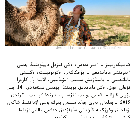
Фото: Назерке Саниязова/Kazinform
كەيىپكەرىمىز - ءبىر ەمەس، ەكى قىزىل ديپلومنىڭ يەسى.
ءبىرىنشى ماماندىعى - بۋحگالتەر- ەكونوميست، ەكىنشى
ماماندىعى - باستاۋىش سىنىپ ءمۇعالىمى. الايدا ول كارەرا
قۋعان جوق. ەكى ماماندىق بويىنشا جۇمىس ىستەمەدى. 14 جىل
بۇرىن قازالىعا كەلىن بولىپ ءتۇسىپ، سوندا ءوسىپ- ءوندى.
2019 -جىلدان بەرى جولداسىمەن بىرگە وسى اۋداننىڭ شاكەن
اۋىلدىق وكرۋگىنە قاراستى سايقۇدىق دەگەن مالشى اۋىلعا
كوشىپ، اتاكاسىپپەن اينالىسىپ كەلەدى.
- اۋەلگى كەزدە ءشوپ شاۋىپ، ونى ساتىپ كۇنەلتتىك. كەيىن