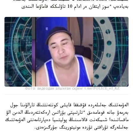
شىمكەنت. KAZINFORM - شىمكەنتتە الەۋمەتتىك جەلىدە
بەيادەپ ءسوز ايتقان ەر ادام 10 تاۋلىككە قاماۋعا الىندى
Фото: видеодан алынған скрин/ t.me/POLICE_of_KZ
الەۋمەتتىك جەلىلەردە قۇقىققا قايشى كونتەنتتىڭ تارالۋىنا جول
بەرمەۋ جانە قوعامدىق ءتارتىپتى بۇزاتىن ارەكەتتەردىڭ الدىن الۋ
ماقساتىندا شىمكەنت قالاسىنىڭ پوليتسيا دەپارتامەنتى الەۋمەتتىك
جەلىلەرگە تۇراقتى تۇردە مونيتورينگ جۇرگىزەدى.