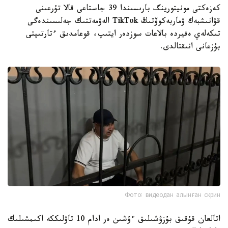
كەزەكتى مونيتورينگ بارىسىندا 39 جاستاعى قالا تۇرعىنى
قۋانىشبەك ۋماربەكوۆتىڭ TikTok الەۋمەتتىك جەلىسىندەگى
تىكەلەي ەفيردە بالاعات سوزدەر ايتىپ، قوعامدىق ءتارتىپتى
بۇزعانى انىقتالدى.
Фото: видеодан алынған скрин
اتالعان قۇقىق بۇزۋشىلىق ءۇشىن ەر ادام 10 تاۋلىككە اكىمشىلىك