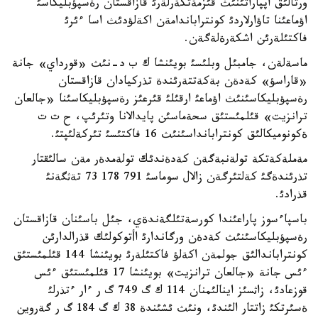
ورتالئق اپپاراتئنئث قئزمةتكةرلةرئ قازاقستان رةسپؤبليكاسئ
اؤماعئنا تاؤارلاردئ كونتراباندامةن اكةلؤدئث اسا ءئرئ
فاكتئلةرئن اشكةرةلةگةن.
ماسةلةن، جامبئل وبلئسئ بويئنشا ك ب د-نئث «قورداي» جانة
«قاراسؤ» كةدةن بةكةتتةرئندة تذركيادان قازاقستان
رةسپؤبليكاسئنئث اؤماعئ ارقئلئ قئرعئز رةسپؤبليكاسئنا «جالعان
ترانزيت» قئلمئستئق سحةماسئن پايدالانا وتئرئپ، ح ت ت
ةكونوميكالئق كونترابانداسئنئث 16 فاكتئسئ تئركةلئپتئ.
مةملةكةتكة تولةنبةگةن كةدةندئك تولةمدةر مةن سالئقتار
تذرئندةگئ كةلتئرگةن زالال سوماسئ 791 178 73 تةثگةنئ
قذرادئ.
باسپاءسوز پاراعئندا كورسةتئلگةندةي، جئل باسئنان قازاقستان
رةسپؤبليكاسئنئث كةدةن ورگاندارئ اأتوكولئك قذرالدارئن
كونتراباندالئق جولمةن اكةلؤ فاكتئلةرئ بويئنشا 144 قئلمئستئق
ءئس جانة «جالعان ترانزيت» بويئنشا 17 قئلمئستئق ءئس
قوزعادئ، زاثسئز اينالئمنان 114 ك گ 749 گ ر ءار ءتذرلئ
ةسئرتكئ زاتتار الئندئ، ونئث ئشئندة 38 ك گ 184 گ ر گةروين