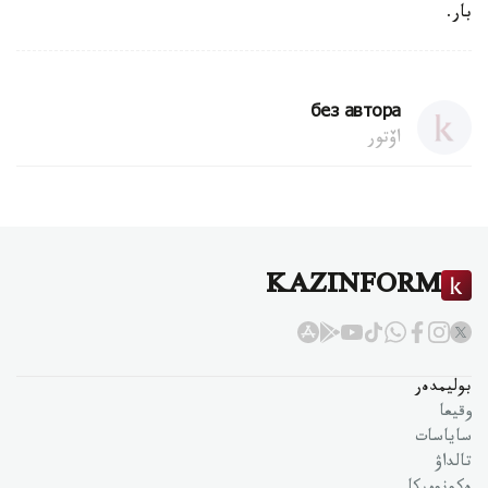
بار.
без автора
اۆتور
KAZINFORM
بوليمدەر
وقيعا
ساياسات
تالداۋ