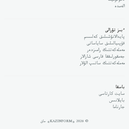
ەكونوميكا
الەمدە
ءبىز تۋرالى
پايدالانۋشىلىق كەلىسىم
قۇپىيالىلىق ساياساتى
مەملەكەتتىك رامىزدەر
جەمقورلىققا قارسى شارالار
مەملەكەتتىك ساتىپ الۋلار
باسقا
سايت كارتاسى
بايلانىس
جارناما
© 2026 «KAZINFORM» حاق