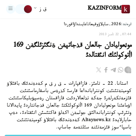
KAZINFORM
ق ز
ترەند:
2026-سايلاۋ
وقيعا
تاعايىنداۋ
اقوردا
07:44, 22 تامىز 2013
موثعوليادان جالعان قذجاتپةن ةنگئزئلگةن 169
اأتوكولئك انئقتالدئ
استانا. 22 - تامئز. قازاقپارات - ق ر ق م كةدةندئك باقئلاؤ
كوميتةتئنئث كونترابانداعا قارسئ كذرةس باسقارماسئنئث
قئزمةتكةرلةرئ جةكة تذلعالاردئث قازاقستان رةسپؤبليكاسئنئث
اؤماعئنا موثعوليادان 169 اأتوكولئكتئ جالعان قذجاتتاردئ پايدالانا
وتئرئپ كونتراباندالئق جولمةن اكةلؤ فاكتئسئن انئقتادئ، دةپ
حابارلايدئ Altaynews.kz كةدةندئك باقئلاؤ كوميتةتئنئث
باسپاءسوز قئزمةتئنة سئلتةمة جاساپ.