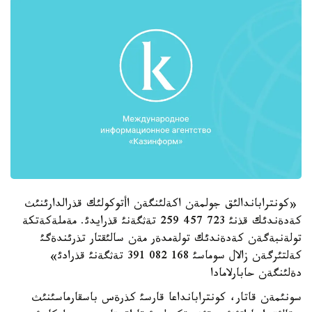
«كونتراباندالئق جولمةن اكةلئنگةن اأتوكولئك قذرالدارئنئث
كةدةندئك قذنئ 723 457 259 تةثگةنئ قذرايدئ. مةملةكةتكة
تولةنبةگةن كةدةندئك تولةمدةر مةن سالئقتار تذرئندةگئ
كةلتئرگةن زالال سوماسئ 168 082 391 تةثگةنئ قذرادئ»
دةلئنگةن حابارلامادا
سونئمةن قاتار، كونترابانداعا قارسئ كذرةس باسقارماسئنئث